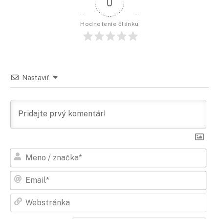
0
Hodnotenie článku
Nastaviť
Men
/
zna
Ema
Web