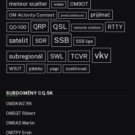
meteor scatter
OM9OT
N1MM
prijímač
OM Activity Contest
predzosilňovač
QRP
QSL
RTTY
QO-100
remote station
SSB
satelit
SDR
SSB liga
vkv
TCVR
subregionál
SWL
yaesu
WSJT
yagi
zosilňovač
SUBDOMÉNY CQ.SK
OM3KWZ RK
OM5GT Róbert
OM6AS Martin
OM7PY Ervín