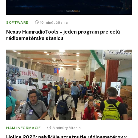
SOFTWARE
10 minút čítania
Nexus HamradioTools – jeden program pre celú
rádioamatérsku stanicu
HAM INFORMÁCIE
3 minúty čítania
Holice 2026: najväčšie stretnutie rádioamatérov v