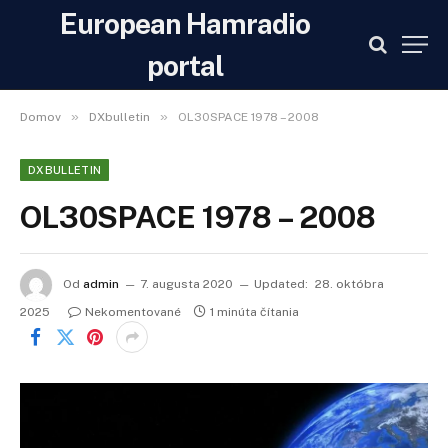
European Hamradio
portal
»
»
Domov
DXbulletin
OL30SPACE 1978 – 2008
DXBULLETIN
OL30SPACE 1978 – 2008
Od
admin
7. augusta 2020
Updated:
28. októbra
2025
Nekomentované
1 minúta čítania