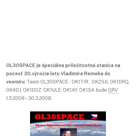
OL30SPACE je špeciálna príležitostná stanica na
počesť 30.výročia letu Vladimíra Remeka do
vesmíru
. Team OL30SPACE : OK1TIR , OK2SJI, OK1DRQ,
OK6DJ, OK1DOZ, OK1ULE, OK1AY, OK1SA bude
QRV
1.3.2008 – 30.3.2008.