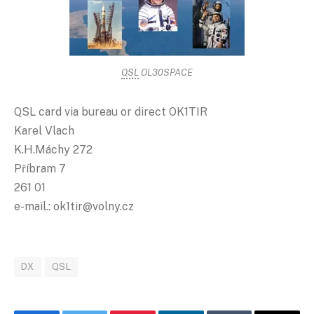
QSL
OL30SPACE
QSL card via bureau or direct OK1TIR
Karel Vlach
K.H.Máchy 272
Příbram 7
261 01
e-mail.: ok1tir@volny.cz
DX
QSL