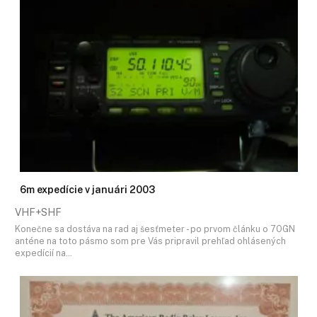
6m expedície v januári 2003
VHF+SHF
Konečne sa dostáva na rad aj šesťmeter - po prvom článku o 7OGN
anténe na toto pásmo som pre Vás pripravil prehľad ohlásených
expedícií na…