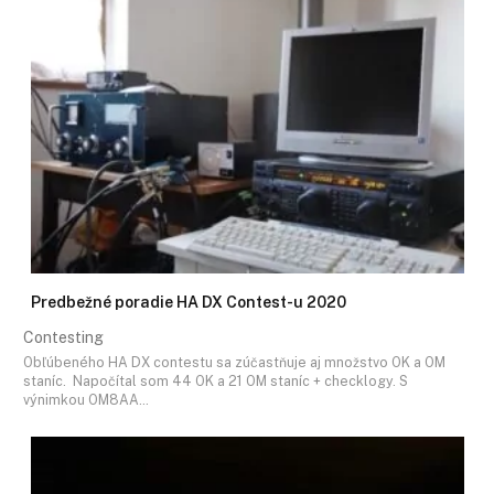
Predbežné poradie HA DX Contest-u 2020
Contesting
Obľúbeného HA DX contestu sa zúčastňuje aj množstvo OK a OM
staníc. Napočítal som 44 OK a 21 OM staníc + checklogy. S
výnimkou OM8AA…