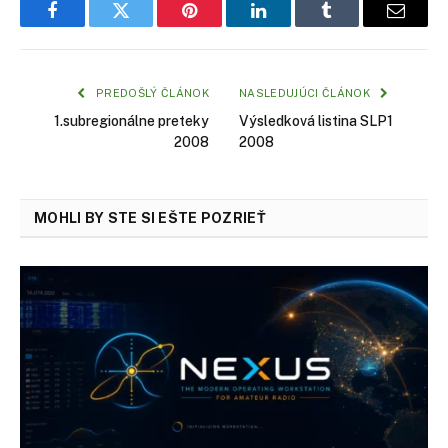
Facebook
Twitter
Pinterest
LinkedIn
Tumblr
Email
PREDOŠLÝ ČLÁNOK
NASLEDUJÚCI ČLÁNOK
1.subregionálne preteky
Výsledková listina SLP1
2008
2008
MOHLI BY STE SI EŠTE POZRIEŤ