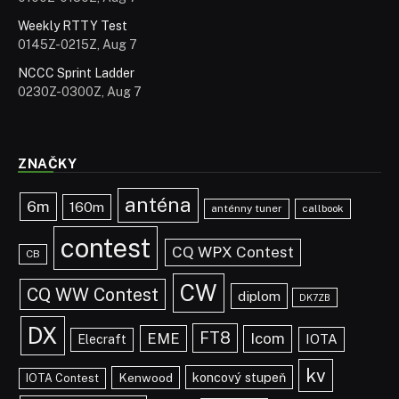
Weekly RTTY Test
0145Z-0215Z, Aug 7
NCCC Sprint Ladder
0230Z-0300Z, Aug 7
ZNAČKY
anténa
6m
160m
anténny tuner
callbook
contest
CQ WPX Contest
CB
CW
CQ WW Contest
diplom
DK7ZB
DX
FT8
EME
Icom
IOTA
Elecraft
kv
koncový stupeň
Kenwood
IOTA Contest