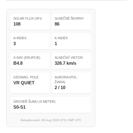
SOLAR FLUX (SFI)
SLNEČNÉ ŠKVRNY
108
86
A-INDEX
K-INDEX
3
1
X-RAY (ERUPCIE)
SLNEČNÝ VIETOR
B4.8
326.7 km/s
GEOMAG. POLE
AURORA (POL.
VR QUIET
ŽIARA)
2 / 10
ÚROVEŇ ŠUMU (S-METER)
S0-S1
Aktualizované: 06 Aug 2026 0711 GMT UTC