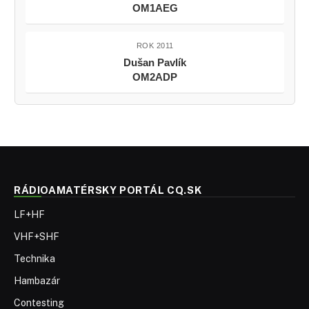
OM1AEG
ROK 2011
Dušan Pavlík
OM2ADP
RÁDIOAMATÉRSKY PORTÁL CQ.SK
LF+HF
VHF+SHF
Technika
Hambazár
Contesting