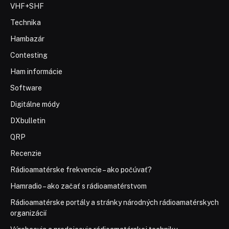
VHF+SHF
Technika
Hambazár
Contesting
Ham informácie
Software
Digitálne módy
DXbulletin
QRP
Recenzie
Rádioamatérske frekvencie – ako počúvať?
Hamradio – ako začať s rádioamatérstvom
Rádioamatérske portály a stránky národných rádioamatérskych
organizácií