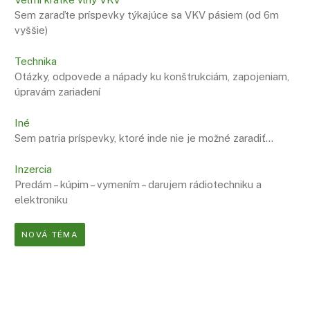
Sem zaraďte príspevky týkajúce sa VKV pásiem (od 6m
vyššie)
Technika
Otázky, odpovede a nápady ku konštrukciám, zapojeniam,
úpravám zariadení
Iné
Sem patria príspevky, ktoré inde nie je možné zaradiť…
Inzercia
Predám – kúpim – vymením – darujem rádiotechniku a
elektroniku
NOVÁ TÉMA