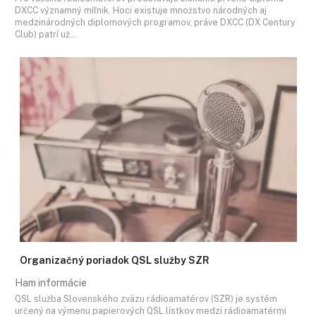
DXCC významný míľnik. Hoci existuje množstvo národných aj
medzinárodných diplomových programov, práve DXCC (DX Century
Club) patrí už…
Organizačný poriadok QSL služby SZR
Ham informácie
QSL služba Slovenského zväzu rádioamatérov (SZR) je systém
určený na výmenu papierových QSL lístkov medzi rádioamatérmi