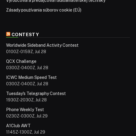
Výrobcovia a predajcovia rádioamatérskej techniky
Zásady používania súborov cookie (EÚ)
CONTESTY
Worldwide Sideband Activity Contest
0100Z-0159Z, Jul 28
QCX Challenge
0300Z-0400Z, Jul 28
ICWC Medium Speed Test
0300Z-0400Z, Jul 28
Tuesday's Telegraphy Contest
1930Z-2030Z, Jul 28
Phone Weekly Test
0230Z-0300Z, Jul 29
A1Club AWT
1145Z-1300Z, Jul 29