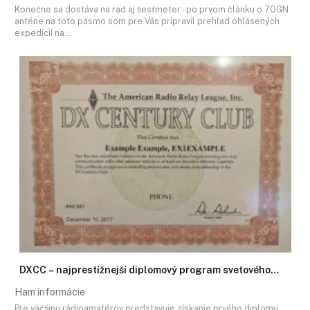
Konečne sa dostáva na rad aj šesťmeter - po prvom článku o 7OGN
anténe na toto pásmo som pre Vás pripravil prehľad ohlásených
expedícií na…
DXCC – najprestížnejší diplomový program svetového…
Ham informácie
Pre väčšinu rádioamatérov predstavuje získanie prvého diplomu