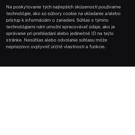
Na poskytovanie tých najlepších skúseností používame
technológie, ako sú súbory cookie na ukladanie a/alebo
prístup k informáciám o zariadení. Súhlas s týmito
technológiami nám umožní spracovávať údaje, ako je
správanie pri prehliadaní alebo jedinečné ID na tejto
stránke. Nesúhlas alebo odvolanie súhlasu môže
nepriaznivo ovplyvniť určité vlastnosti a funkcie.