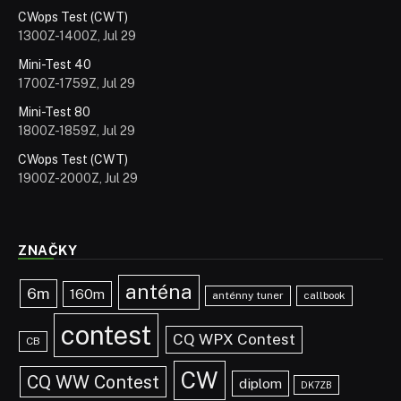
CWops Test (CWT)
1300Z-1400Z, Jul 29
Mini-Test 40
1700Z-1759Z, Jul 29
Mini-Test 80
1800Z-1859Z, Jul 29
CWops Test (CWT)
1900Z-2000Z, Jul 29
ZNAČKY
anténa
6m
160m
anténny tuner
callbook
contest
CQ WPX Contest
CB
CW
CQ WW Contest
diplom
DK7ZB