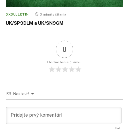
DXBULLETIN
3 minúty čítania
UK/SP9DLM a UK/SN9GM
0
Hodnotenie článku
Nastaviť