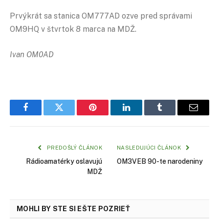
Prvýkrát sa stanica OM777AD ozve pred správami
OM9HQ v štvrtok 8 marca na MDŽ.
Ivan OM0AD
Facebook
Twitter
Pinterest
LinkedIn
Tumblr
Email
PREDOŠLÝ ČLÁNOK
NASLEDUJÚCI ČLÁNOK
Rádioamatérky oslavujú
OM3VEB 90-te narodeniny
MDŽ
MOHLI BY STE SI EŠTE POZRIEŤ