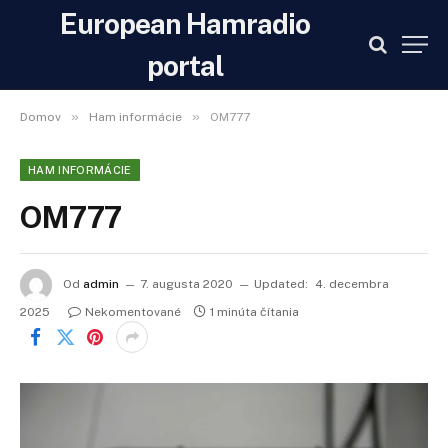
European Hamradio
portal
»
»
Domov
Ham informácie
OM777
HAM INFORMÁCIE
OM777
Od
admin
7. augusta 2020
Updated:
4. decembra
2025
Nekomentované
1 minúta čítania