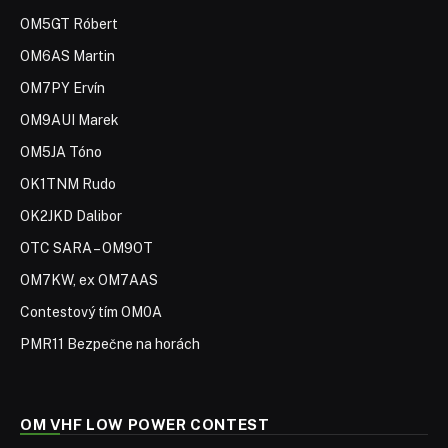
OM5GT Róbert
OM6AS Martin
OM7PY Ervín
OM9AUI Marek
OM5JA Tóno
OK1TNM Rudo
OK2JKD Dalibor
OTC SARA – OM9OT
OM7KW, ex OM7AAS
Contestový tím OM0A
PMR11 Bezpečne na horách
OM VHF LOW POWER CONTEST