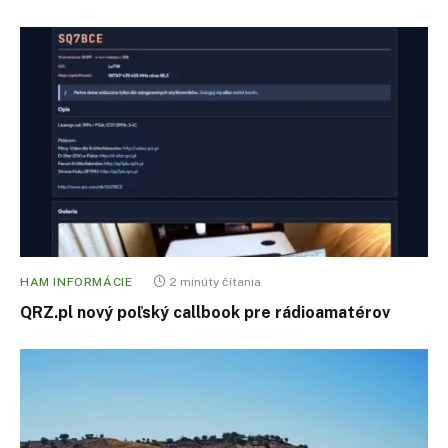
HAM INFORMÁCIE
2 minúty čítania
QRZ.pl nový poľský callbook pre rádioamatérov