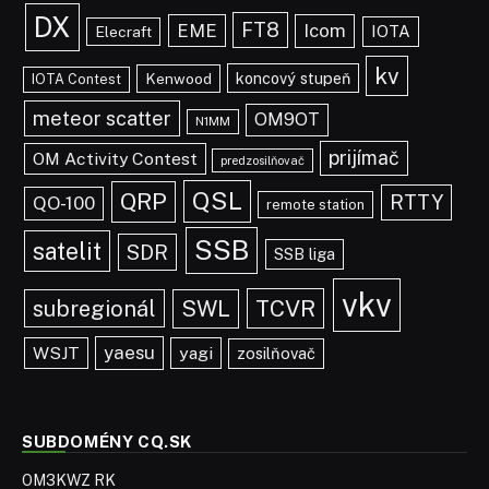
DX
FT8
EME
Icom
IOTA
Elecraft
kv
koncový stupeň
Kenwood
IOTA Contest
meteor scatter
OM9OT
N1MM
prijímač
OM Activity Contest
predzosilňovač
QSL
QRP
RTTY
QO-100
remote station
SSB
satelit
SDR
SSB liga
vkv
TCVR
subregionál
SWL
yaesu
WSJT
yagi
zosilňovač
SUBDOMÉNY CQ.SK
OM3KWZ RK