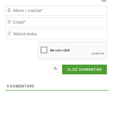
Men
/
zna
Ema
Web
0
KOMENTÁRE