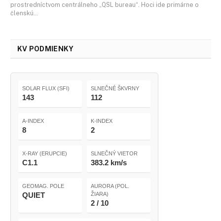
prostredníctvom centrálneho „QSL bureau“. Hoci ide primárne o
členskú…
KV PODMIENKY
SOLAR FLUX (SFI)
SLNEČNÉ ŠKVRNY
143
112
A-INDEX
K-INDEX
8
2
X-RAY (ERUPCIE)
SLNEČNÝ VIETOR
C1.1
383.2 km/s
GEOMAG. POLE
AURORA (POL.
QUIET
ŽIARA)
2 / 10