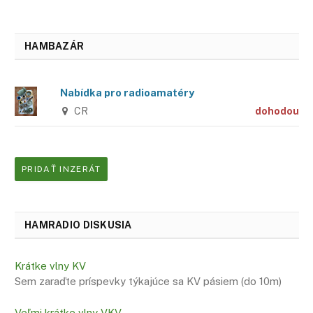
HAMBAZÁR
Nabídka pro radioamatéry
CR
dohodou
PRIDAŤ INZERÁT
HAMRADIO DISKUSIA
Krátke vlny KV
Sem zaraďte príspevky týkajúce sa KV pásiem (do 10m)
Veľmi krátke vlny VKV