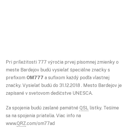
Pri príležitosti 777 výročia prvej písomnej zmienky o
meste Bardejov budú vysielať špeciálne značky s
prefixom
OM777
a sufixom každý podľa vlastnej
značky. Vysielať budú do 31.12.2018 . Mesto Bardejov je
zapísané v svetovom dedičstve UNESCA.
Za spojenia budú zaslané pamätné
QSL
lístky. Tešíme
sa na spojenia priatelia. Viac info na
www.
QRZ
.com/om77ad