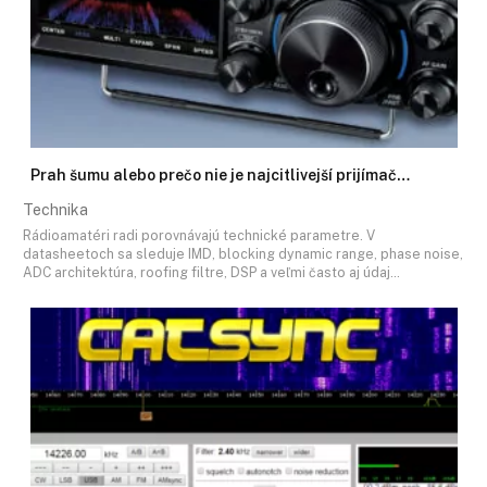
Prah šumu alebo prečo nie je najcitlivejší prijímač…
Technika
Rádioamatéri radi porovnávajú technické parametre. V
datasheetoch sa sleduje IMD, blocking dynamic range, phase noise,
ADC architektúra, roofing filtre, DSP a veľmi často aj údaj…