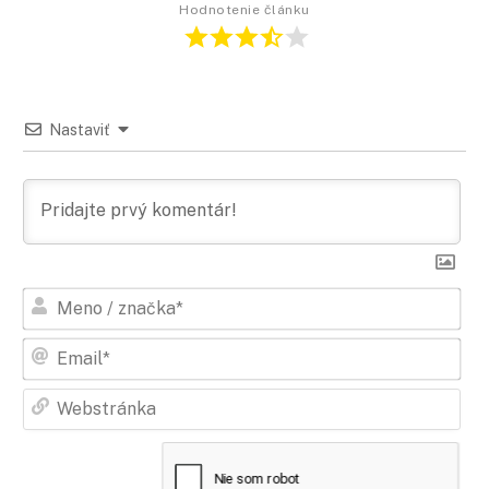
Hodnotenie článku
Nastaviť
Men
/
zna
Ema
Web