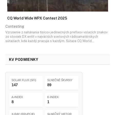
CQ World Wide WPX Contest 2025
Contesting
Vzrušenie z naháňania tisícov jedinečných prefixov volacích znakov
zo stoviek DX entít v najväčších svetových rádioamatérskych
súťažiach, kde každý pracuje s každým. Súťaže CQ World…
KV PODMIENKY
SOLAR FLUX (SFI)
SLNEČNÉ ŠKVRNY
147
89
A-INDEX
K-INDEX
8
1
X-RAY (ERUPCIE)
SLNEČNÝ VIETOR