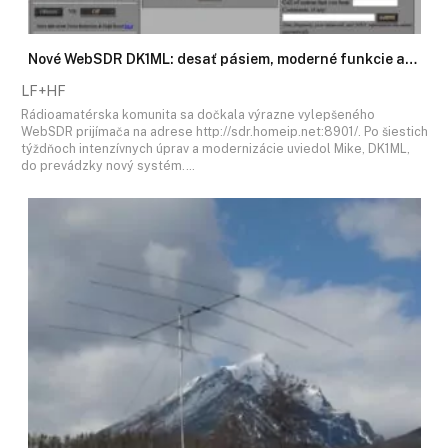
Nové WebSDR DK1ML: desať pásiem, moderné funkcie a…
LF+HF
Rádioamatérska komunita sa dočkala výrazne vylepšeného
WebSDR prijímača na adrese http://sdr.homeip.net:8901/. Po šiestich
týždňoch intenzívnych úprav a modernizácie uviedol Mike, DK1ML,
do prevádzky nový systém.…