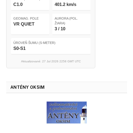
C1.0
401.2 km/s
GEOMAG. POLE
AURORA (POL.
VR QUIET
ŽIARA)
3 / 10
ÚROVEŇ ŠUMU (S-METER)
S0-S1
Aktualizované: 27 Jul 2026 2258 GMT UTC
ANTÉNY OK5IM