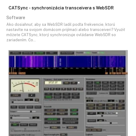
CATSync - synchronizácia transceivera s WebSDR
Software
Ako dosiahnuť, aby sa WebSDR ladil podľa frekvencie, ktorú
nastavíte na svojom domácom prijímači alebo transceiveri? Využiť
môžete CATSync, ktorý synchronizuje ovládanie WebSDR so
zariadením. Čo…