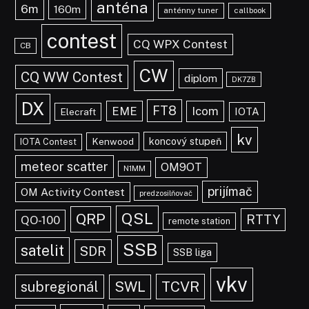
anténa
6m
160m
anténny tuner
callbook
contest
CQ WPX Contest
CB
CW
CQ WW Contest
diplom
DK7ZB
DX
FT8
EME
Icom
IOTA
Elecraft
kv
koncový stupeň
Kenwood
IOTA Contest
meteor scatter
OM9OT
N1MM
prijímač
OM Activity Contest
predzosilňovač
QSL
QRP
RTTY
QO-100
remote station
SSB
satelit
SDR
SSB liga
vkv
TCVR
subregionál
SWL