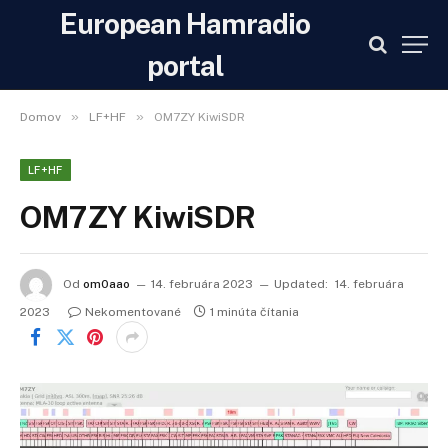
European Hamradio
portal
»
»
Domov
LF+HF
OM7ZY KiwiSDR
LF+HF
OM7ZY KiwiSDR
Od
om0aao
14. februára 2023
Updated:
14. februára
2023
Nekomentované
1 minúta čítania