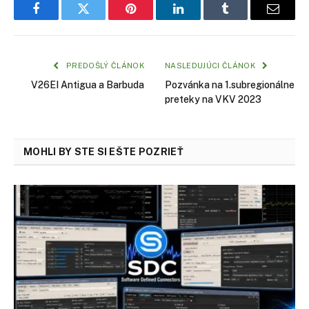
Facebook
Twitter
Pinterest
LinkedIn
Tumblr
Email
PREDOŠLÝ ČLÁNOK
NASLEDUJÚCI ČLÁNOK
V26EI Antigua a Barbuda
Pozvánka na 1.subregionálne
preteky na VKV 2023
MOHLI BY STE SI EŠTE POZRIEŤ