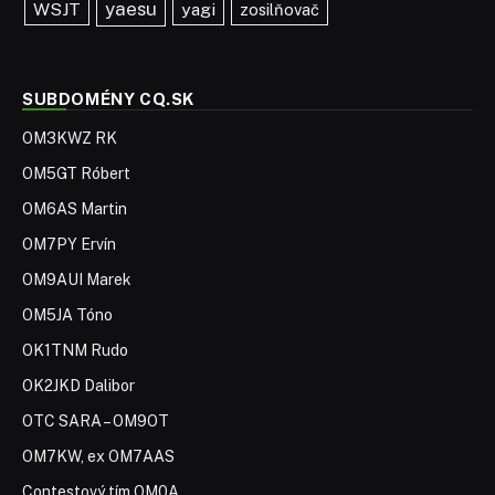
yaesu
WSJT
yagi
zosilňovač
SUBDOMÉNY CQ.SK
OM3KWZ RK
OM5GT Róbert
OM6AS Martin
OM7PY Ervín
OM9AUI Marek
OM5JA Tóno
OK1TNM Rudo
OK2JKD Dalibor
OTC SARA – OM9OT
OM7KW, ex OM7AAS
Contestový tím OM0A