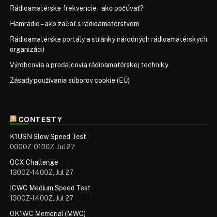
Rádioamatérske frekvencie – ako počúvať?
Hamradio – ako začať s rádioamatérstvom
Rádioamatérske portály a stránky národných rádioamatérskych
organizácií
Výrobcovia a predajcovia rádioamatérskej techniky
Zásady používania súborov cookie (EÚ)
CONTESTY
K1USN Slow Speed Test
0000Z-0100Z, Jul 27
QCX Challenge
1300Z-1400Z, Jul 27
ICWC Medium Speed Test
1300Z-1400Z, Jul 27
OK1WC Memorial (MWC)