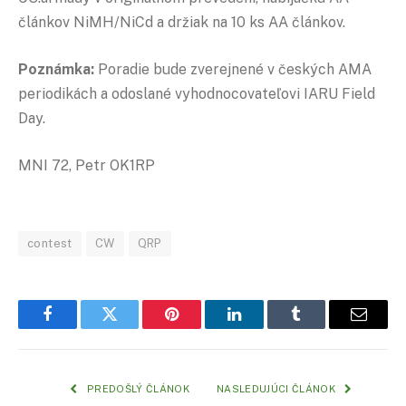
článkov NiMH/NiCd a držiak na 10 ks AA článkov.
Poznámka:
Poradie bude zverejnené v českých AMA
periodikách a odoslané vyhodnocovateľovi IARU Field
Day.
MNI 72, Petr OK1RP
contest
CW
QRP
Facebook
Twitter
Pinterest
LinkedIn
Tumblr
Email
PREDOŠLÝ ČLÁNOK
NASLEDUJÚCI ČLÁNOK