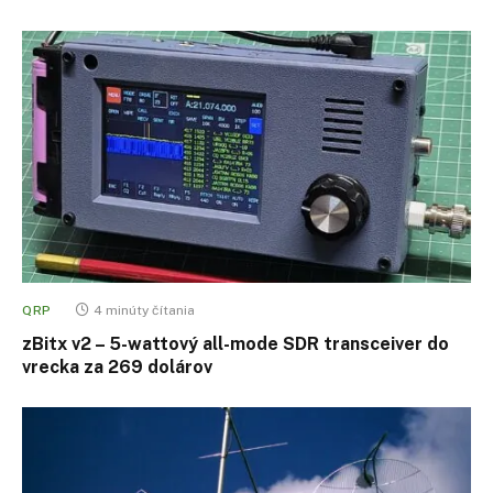
QRP
4 minúty čítania
zBitx v2 – 5-wattový all-mode SDR transceiver do
vrecka za 269 dolárov