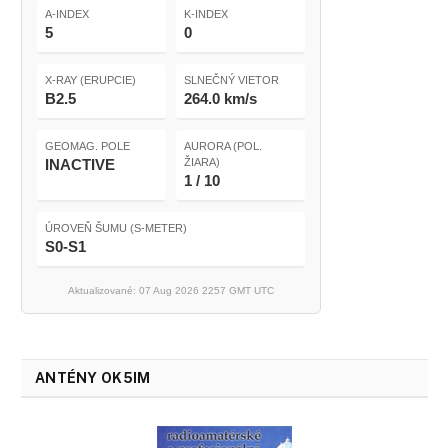
A-INDEX
K-INDEX
5
0
X-RAY (ERUPCIE)
SLNEČNÝ VIETOR
B2.5
264.0 km/s
GEOMAG. POLE
AURORA (POL.
INACTIVE
ŽIARA)
1 / 10
ÚROVEŇ ŠUMU (S-METER)
S0-S1
Aktualizované: 07 Aug 2026 2257 GMT UTC
ANTÉNY OK5IM