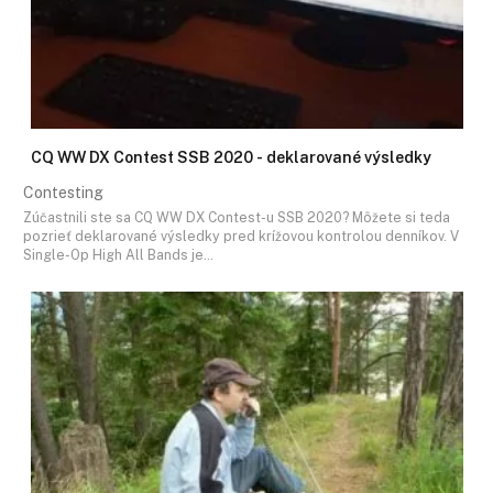
CQ WW DX Contest SSB 2020 - deklarované výsledky
Contesting
Zúčastnili ste sa CQ WW DX Contest-u SSB 2020? Môžete si teda
pozrieť deklarované výsledky pred krížovou kontrolou denníkov. V
Single-Op High All Bands je…