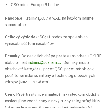
QSO mimo Európu 6 bodov
Násobiče:
Krajiny
DXCC
a WAE, na každom pásme
samostatne.
Celkový výsledok:
Súčet bodov za spojenia sa
vynásobí súčtom násobičov.
Denníky:
Do desiatich dní po preteku na adresu OK1RP
alebo e-mail
indians@seznam.cz
. Denníky musia
obsahovať kategóriu, počet QSO, počet násobičov,
použité zariadenia, antény a technológiu použitých
zdrojov (NiMH, NiCd atď.).
Ceny:
Prvé tri stanice s najlepším výsledkom obdržia
nasledujúce vecné ceny > nový ručný telegrafný kľúč
CS.armády v originálnom prevedení, nabíjačku AA