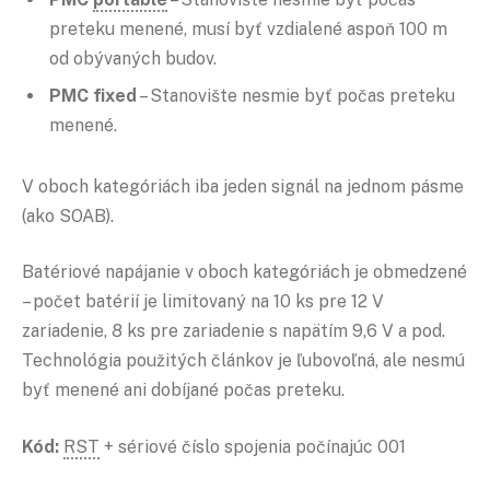
preteku menené, musí byť vzdialené aspoň 100 m
od obývaných budov.
PMC fixed
– Stanovište nesmie byť počas preteku
menené.
V oboch kategóriách iba jeden signál na jednom pásme
(ako SOAB).
Batériové napájanie v oboch kategóriách je obmedzené
– počet batérií je limitovaný na 10 ks pre 12 V
zariadenie, 8 ks pre zariadenie s napätím 9,6 V a pod.
Technológia použitých článkov je ľubovoľná, ale nesmú
byť menené ani dobíjané počas preteku.
Kód:
RST
+ sériové číslo spojenia počínajúc 001