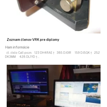
Zoznam členov VRK pre diplomy
Ham informácie
čl. číslo Call pozn. 123 DH4RAE † 385 DJ0IR 159 DJ5QK † 252
DK3MM 428 DL1YD †…