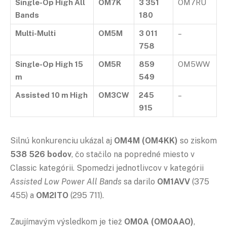
Single-Op High All
OM7K
3 351
OM7RU
Bands
180
Multi-Multi
OM5M
3 011
–
758
Single-Op High 15
OM5R
859
OM5WW
m
549
Assisted 10 m High
OM3CW
245
–
915
Silnú konkurenciu ukázal aj
OM4M (OM4KK)
so ziskom
538 526 bodov
, čo stačilo na popredné miesto v
Classic kategórii. Spomedzi jednotlivcov v kategórii
Assisted Low Power All Bands
sa darilo
OM1AVV
(375
455) a
OM2ITO
(295 711).
Zaujímavým výsledkom je tiež
OM0A (OM0AAO)
,