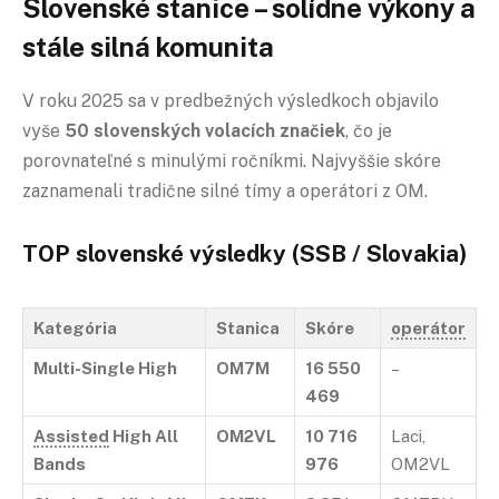
Slovenské stanice – solídne výkony a
stále silná komunita
V roku 2025 sa v predbežných výsledkoch objavilo
vyše
50 slovenských volacích značiek
, čo je
porovnateľné s minulými ročníkmi. Najvyššie skóre
zaznamenali tradične silné tímy a operátori z OM.
TOP slovenské výsledky (SSB / Slovakia)
Kategória
Stanica
Skóre
operátor
Multi-Single High
OM7M
16 550
–
469
Assisted
High All
OM2VL
10 716
Laci,
Bands
976
OM2VL