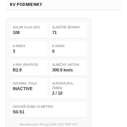
KV PODMIENKY
SOLAR FLUX (SFI)
SLNEČNÉ ŠKVRNY
108
71
A-INDEX
K-INDEX
3
0
X-RAY (ERUPCIE)
SLNEČNÝ VIETOR
B2.9
300.9 km/s
GEOMAG. POLE
AURORA (POL.
INACTIVE
ŽIARA)
2 / 10
ÚROVEŇ ŠUMU (S-METER)
S0-S1
Aktualizované: 06 Aug 2026 1532 GMT UTC