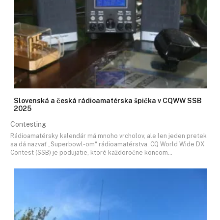
Slovenská a česká rádioamatérska špička v CQWW SSB
2025
Contesting
Rádioamatérsky kalendár má mnoho vrcholov, ale len jeden pretek
sa dá nazvať „Superbowl-om“ rádioamatérstva. CQ World Wide DX
Contest (SSB) je podujatie, ktoré každoročne koncom…