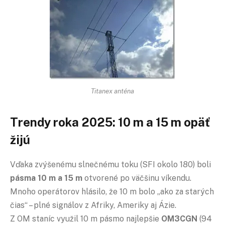
Titanex anténa
Trendy roka 2025: 10 m a 15 m opäť
žijú
Vďaka zvýšenému slnečnému toku (SFI okolo 180) boli
pásma 10 m a 15 m
otvorené po väčšinu víkendu.
Mnoho operátorov hlásilo, že 10 m bolo „ako za starých
čias“ – plné signálov z Afriky, Ameriky aj Ázie.
Z OM staníc využil 10 m pásmo najlepšie
OM3CGN
(94