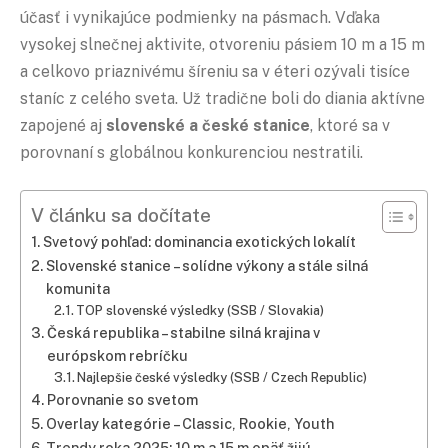
účasť i vynikajúce podmienky na pásmach. Vďaka
vysokej slnečnej aktivite, otvoreniu pásiem 10 m a 15 m
a celkovo priaznivému šíreniu sa v éteri ozývali tisíce
staníc z celého sveta. Už tradične boli do diania aktívne
zapojené aj
slovenské a české stanice
, ktoré sa v
porovnaní s globálnou konkurenciou nestratili.
V článku sa dočítate
Svetový pohľad: dominancia exotických lokalít
Slovenské stanice – solídne výkony a stále silná
komunita
TOP slovenské výsledky (SSB / Slovakia)
Česká republika – stabilne silná krajina v
európskom rebríčku
Najlepšie české výsledky (SSB / Czech Republic)
Porovnanie so svetom
Overlay kategórie – Classic, Rookie, Youth
Trendy roka 2025: 10 m a 15 m opäť žijú