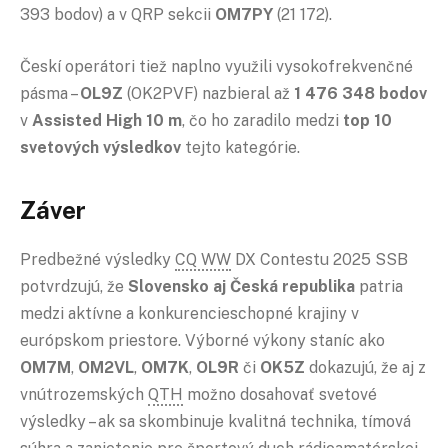
393 bodov) a v QRP sekcii
OM7PY
(21 172).
Českí operátori tiež naplno využili vysokofrekvenčné
pásma –
OL9Z
(OK2PVF) nazbieral až
1 476 348 bodov
v
Assisted High 10 m
, čo ho zaradilo medzi
top 10
svetových výsledkov
tejto kategórie.
Záver
Predbežné výsledky
CQ WW
DX Contestu 2025 SSB
potvrdzujú, že
Slovensko aj Česká republika
patria
medzi aktívne a konkurencieschopné krajiny v
európskom priestore. Výborné výkony staníc ako
OM7M
,
OM2VL
,
OM7K
,
OL9R
či
OK5Z
dokazujú, že aj z
vnútrozemských
QTH
možno dosahovať svetové
výsledky – ak sa skombinuje kvalitná technika, tímová