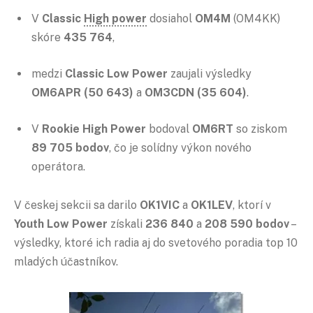
V
Classic
High power
dosiahol
OM4M
(OM4KK)
skóre
435 764
,
medzi
Classic Low Power
zaujali výsledky
OM6APR (50 643)
a
OM3CDN (35 604)
.
V
Rookie High Power
bodoval
OM6RT
so ziskom
89 705 bodov
, čo je solídny výkon nového
operátora.
V českej sekcii sa darilo
OK1VIC
a
OK1LEV
, ktorí v
Youth Low Power
získali
236 840
a
208 590 bodov
–
výsledky, ktoré ich radia aj do svetového poradia top 10
mladých účastníkov.