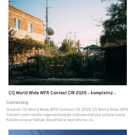
CQ World Wide WPX Contest CW 2026 – kompletný…
Contesting
Úvod do CQ World Wide WPX Contest CW 2026 CQ World Wide WPX
Contest patrí medzi najprestížnejšie rádioamatérske súťaže sveta.
Každoročne priťahuje desaťtisíce operátorov zo…