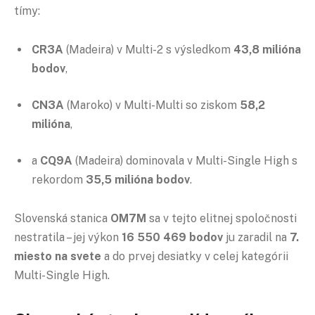
tímy:
CR3A
(Madeira) v Multi-2 s výsledkom
43,8 milióna
bodov
,
CN3A
(Maroko) v Multi-Multi so ziskom
58,2
milióna
,
a
CQ9A
(Madeira) dominovala v Multi-Single High s
rekordom
35,5 milióna bodov
.
Slovenská stanica
OM7M
sa v tejto elitnej spoločnosti
nestratila – jej výkon
16 550 469 bodov
ju zaradil na
7.
miesto na svete
a do prvej desiatky v celej kategórii
Multi-Single High.