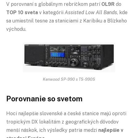
V porovnaní s globálnym rebríčkom patrí
OL9R
do
TOP 10 sveta
v kategórii
Assisted Low All Bands
, kde
sa umiestnil tesne za staniciami z Karibiku a Blízkeho
východu.
Kenwood SP-990 s TS-990S
Porovnanie so svetom
Hoci najlepšie slovenské a české stanice majú oproti
tropickým DX lokalitám z geografických dôvodov
menší náskok, ich výsledky patria medzi
najlepšie v