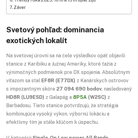
Záver
Svetový pohľad: dominancia
exotických lokalít
Na svetovej úrovni sa na čele výsledkov opäť objavili
stanice z Karibiku a Južnej Ameriky, ktoré ťažia z
výnimočných podmienok pre DX spojenia. Absolútnym
víťazom sa stal
EF8R (E77DX)
z Kanárskych ostrovov
s impozantným skóre
27 094 690 bodov
, nasledovaný
HD8R (LU9ESD)
z Galapág a
8P5A
(W2SC)
z
Barbadosu. Tieto stanice potvrdzujú, že stratégia
kombinujúca vysoký výkon, výbornú lokáciu a
efektívny tím je stále kľúčom k úspechu.
V kategórii
Single-Op
Low power
All Bands