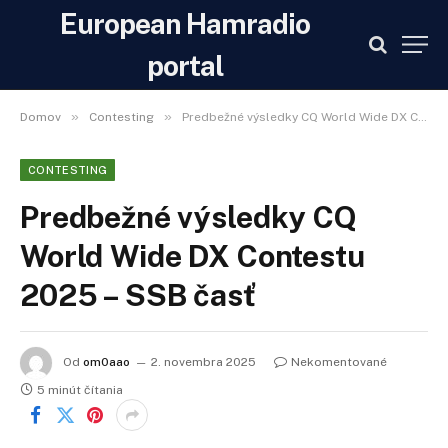
European Hamradio
portal
»
»
Domov
Contesting
Predbežné výsledky CQ World Wide DX Contestu 2025 – SSB časť
CONTESTING
Predbežné výsledky CQ
World Wide DX Contestu
2025 – SSB časť
Od
om0aao
2. novembra 2025
Nekomentované
5 minút čítania