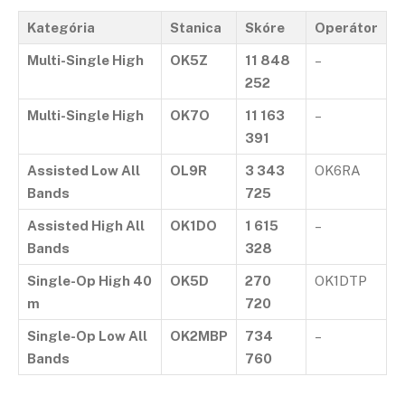
Kategória
Stanica
Skóre
Operátor
Multi-Single High
OK5Z
11 848
–
252
Multi-Single High
OK7O
11 163
–
391
Assisted Low All
OL9R
3 343
OK6RA
Bands
725
Assisted High All
OK1DO
1 615
–
Bands
328
Single-Op High 40
OK5D
270
OK1DTP
m
720
Single-Op Low All
OK2MBP
734
–
Bands
760