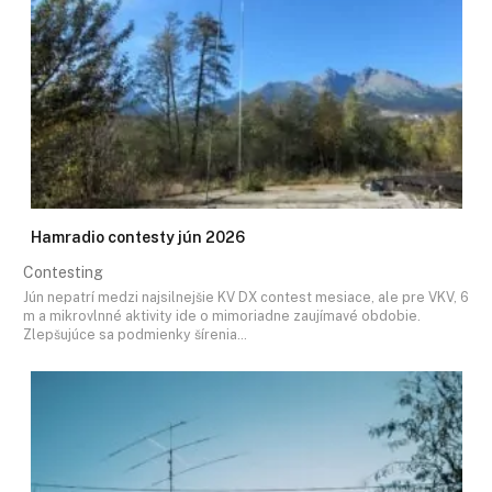
Hamradio contesty jún 2026
Contesting
Jún nepatrí medzi najsilnejšie KV DX contest mesiace, ale pre VKV, 6
m a mikrovlnné aktivity ide o mimoriadne zaujímavé obdobie.
Zlepšujúce sa podmienky šírenia…