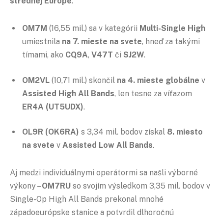
strednej Európe
.
OM7M
(16,55 mil.) sa v kategórii
Multi-Single High
umiestnila
na 7. mieste na svete
, hneď za takými
tímami, ako
CQ9A
,
V47T
či
SJ2W
.
OM2VL
(10,71 mil.) skončil
na 4. mieste globálne
v
Assisted High All Bands
, len tesne za víťazom
ER4A (UT5UDX)
.
OL9R (OK6RA)
s 3,34 mil. bodov získal
8. miesto
na svete
v
Assisted Low All Bands
.
Aj medzi individuálnymi operátormi sa našli výborné
výkony –
OM7RU
so svojím výsledkom 3,35 mil. bodov v
Single-Op High All Bands prekonal mnohé
západoeurópske stanice a potvrdil dlhoročnú