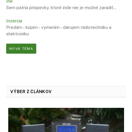
Iné
Sem patria príspevky, ktoré inde nie je možné zaradiť…
Inzercia
Predám – kúpim – vymením – darujem rádiotechniku a
elektroniku
NOVÁ TÉMA
VÝBER Z ČLÁNKOV