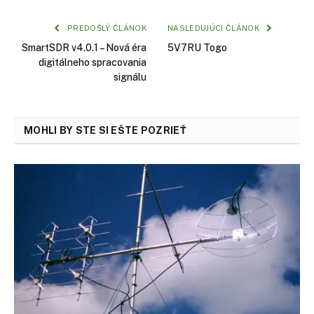
PREDOŠLÝ ČLÁNOK
NASLEDUJÚCI ČLÁNOK
SmartSDR v4.0.1 – Nová éra
5V7RU Togo
digitálneho spracovania
signálu
MOHLI BY STE SI EŠTE POZRIEŤ