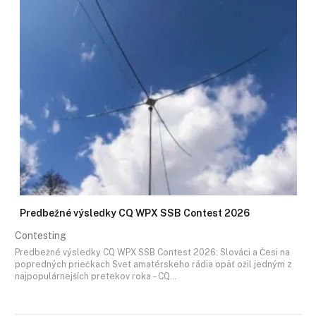
Predbežné výsledky CQ WPX SSB Contest 2026
Contesting
Predbežné výsledky CQ WPX SSB Contest 2026: Slováci a Česi na
popredných priečkach Svet amatérskeho rádia opäť ožil jedným z
najpopulárnejších pretekov roka – CQ…