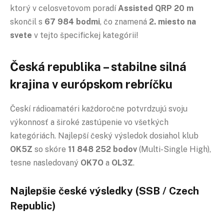
ktorý v celosvetovom poradí
Assisted QRP 20 m
skončil s
67 984 bodmi
, čo znamená
2. miesto na
svete
v tejto špecifickej kategórii!
Česká republika – stabilne silná
krajina v európskom rebríčku
Českí rádioamatéri každoročne potvrdzujú svoju
výkonnosť a široké zastúpenie vo všetkých
kategóriách. Najlepší český výsledok dosiahol klub
OK5Z
so skóre
11 848 252 bodov
(Multi-Single High),
tesne nasledovaný
OK7O
a
OL3Z
.
Najlepšie české výsledky (SSB / Czech
Republic)