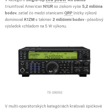
triumfoval Američan
N1UR
so ziskom vyše
5,2 milióna
bodov
, zatiaľ čo medzi stanicami
QRP
(nízky výkon)
dominoval
K1ZM
s takmer
2 miliónmi bodov
– pôsobivý
výsledok vzhľadom na 5 W výkonu.
TS-590SG
V multi-operátorských kategóriách kraľovali špičkové