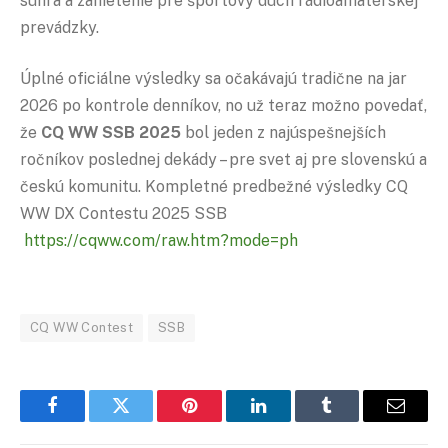
súhra a zanietenie pre športový duch rádioamatérskej
prevádzky.
Úplné oficiálne výsledky sa očakávajú tradične na jar
2026 po kontrole denníkov, no už teraz možno povedať,
že
CQ WW SSB 2025
bol jeden z najúspešnejších
ročníkov poslednej dekády – pre svet aj pre slovenskú a
českú komunitu. Kompletné predbežné výsledky CQ
WW DX Contestu 2025 SSB
https://cqww.com/raw.htm?mode=ph
CQ WW Contest
SSB
Facebook
Twitter
Pinterest
LinkedIn
Tumblr
Email