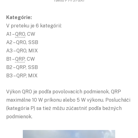
Yaesu FT-757GXI
Kategórie:
V preteku je 6 kategórií:
A1 –
QRO
, CW
A2 – QRO, SSB
A3 – QRO, MIX
B1 –
QRP
, CW
B2 – QRP, SSB
B3 – QRP, MIX
Výkon QRO je podľa povolovacích podmienok, QRP
maximálne 10 W príkonu alebo 5 W výkonu. Poslucháči
(kategória P) sa tiež môžu zúčastniť podľa bežných
podmienok.