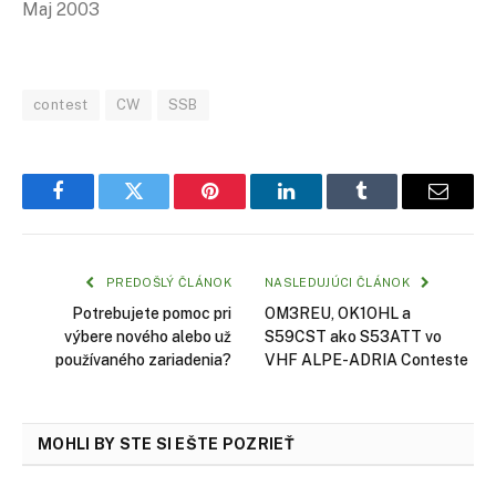
Maj 2003
contest
CW
SSB
Facebook
Twitter
Pinterest
LinkedIn
Tumblr
Email
PREDOŠLÝ ČLÁNOK
NASLEDUJÚCI ČLÁNOK
Potrebujete pomoc pri
OM3REU, OK1OHL a
výbere nového alebo už
S59CST ako S53ATT vo
používaného zariadenia?
VHF ALPE-ADRIA Conteste
MOHLI BY STE SI EŠTE POZRIEŤ