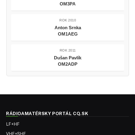
OM3PA
ROK 2010
Anton Srnka
OM1AEG
ROK 2011
Dušan Pavlík
OM2ADP
RÁDIOAMATÉRSKY PORTÁL CQ.SK
LF+HF
VHF+SHF