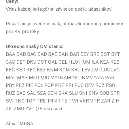
Ceny:
Víťaz každej kategórie (závisí od počtu účastníkov).
Pokiaľ nie je uvedené inak, platia všeobecné podmienky
pre KV preteky.
Okresné znaky OM staníc:
BAA BAB BAC BAD BAE BAN BAR BBY BRE BST BYT
CAD DET DKU DST GAL GEL HLO HUM ILA KEA KEB
KEC KED KEO KEZ KNM KOM KRU LEV LMI LUC LVC
MAL MAR MED MIC MYJ NAM NIT NMV NZA PAR
PBY PEZ PIE POL POP PRE PRI PUC REV ROZ RSO
RUZ SAB SAL SEA SEN SKA SLU SNI SNV SOB STR
SVI
TNC
TOP TRE TRN TTE TVR VKR VTR ZAR ZIH
ZIL ZMO ZVO (79 okresov)
Alex OM6SA