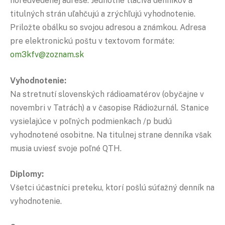
horeuvedenej adrese. Jednotné tlačivá denníkov a
titulných strán uľahčujú a zrýchľujú vyhodnotenie.
Priložte obálku so svojou adresou a známkou. Adresa
pre elektronickú poštu v textovom formáte:
om3kfv@zoznam.sk
Vyhodnotenie:
Na stretnutí slovenských rádioamatérov (obyčajne v
novembri v Tatrách) a v časopise Rádiožurnál. Stanice
vysielajúce v poľných podmienkach /p budú
vyhodnotené osobitne. Na titulnej strane denníka však
musia uviesť svoje poľné QTH.
Diplomy:
Všetci účastníci preteku, ktorí pošlú súťažný denník na
vyhodnotenie.