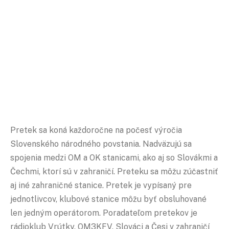
Pretek sa koná každoročne na počesť výročia
Slovenského národného povstania. Nadväzujú sa
spojenia medzi OM a OK stanicami, ako aj so Slovákmi a
Čechmi, ktorí sú v zahraničí. Preteku sa môžu zúčastniť
aj iné zahraničné stanice. Pretek je vypísaný pre
jednotlivcov, klubové stanice môžu byť obsluhované
len jedným operátorom. Poradateľom pretekov je
rádioklub Vrútky, OM3KFV. Slováci a Česi v zahraničí