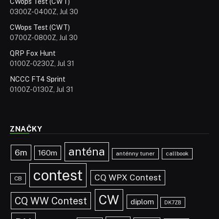
CWops Test (CWT)
0300Z-0400Z, Jul 30
CWops Test (CWT)
0700Z-0800Z, Jul 30
QRP Fox Hunt
0100Z-0230Z, Jul 31
NCCC FT4 Sprint
0100Z-0130Z, Jul 31
ZNAČKY
anténa
6m
160m
anténny tuner
callbook
contest
CQ WPX Contest
CB
CW
CQ WW Contest
diplom
DK7ZB