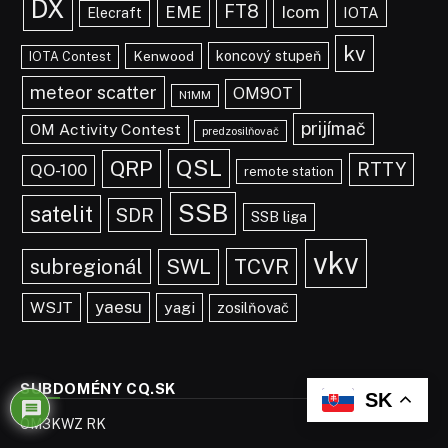
DX
FT8
EME
Icom
IOTA
Elecraft
kv
koncový stupeň
Kenwood
IOTA Contest
meteor scatter
OM9OT
N1MM
prijímač
OM Activity Contest
predzosilňovač
QSL
QRP
RTTY
QO-100
remote station
SSB
satelit
SDR
SSB liga
vkv
TCVR
subregionál
SWL
yaesu
WSJT
yagi
zosilňovač
SUBDOMÉNY CQ.SK
SK
OM3KWZ RK