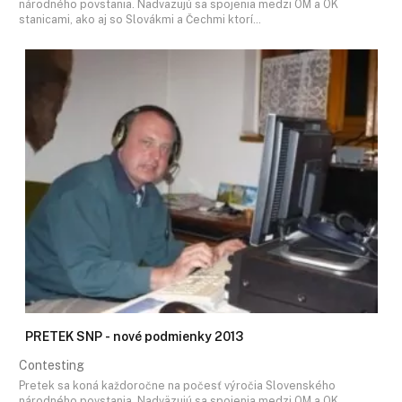
národného povstania. Nadväzujú sa spojenia medzi OM a OK
stanicami, ako aj so Slovákmi a Čechmi ktorí…
PRETEK SNP - nové podmienky 2013
Contesting
Pretek sa koná každoročne na počesť výročia Slovenského
národného povstania. Nadväzujú sa spojenia medzi OM a OK