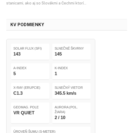
stanicami, ako aj so Slovákmi a Čechmi ktorí…
KV PODMIENKY
SOLAR FLUX (SFI)
SLNEČNÉ ŠKVRNY
143
145
A-INDEX
K-INDEX
5
1
X-RAY (ERUPCIE)
SLNEČNÝ VIETOR
C1.3
345.5 km/s
GEOMAG. POLE
AURORA (POL.
VR QUIET
ŽIARA)
2 / 10
ÚROVEŇ ŠUMU (S-METER)