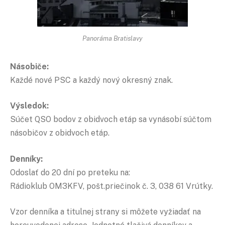
Panoráma Bratislavy
Násobiče:
Každé nové PSC a každý nový okresný znak.
Výsledok:
Súčet QSO bodov z obidvoch etáp sa vynásobí súčtom
násobičov z obidvoch etáp.
Denníky:
Odoslať do 20 dní po preteku na:
Rádioklub OM3KFV, pošt.priečinok č. 3, 038 61 Vrútky.
Vzor denníka a titulnej strany si môžete vyžiadať na