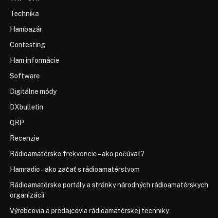
Technika
Hambazár
Contesting
Ham informácie
Software
Digitálne módy
DXbulletin
QRP
Recenzie
Rádioamatérske frekvencie – ako počúvať?
Hamradio – ako začať s rádioamatérstvom
Rádioamatérske portály a stránky národných rádioamatérskych
organizácií
Výrobcovia a predajcovia rádioamatérskej techniky