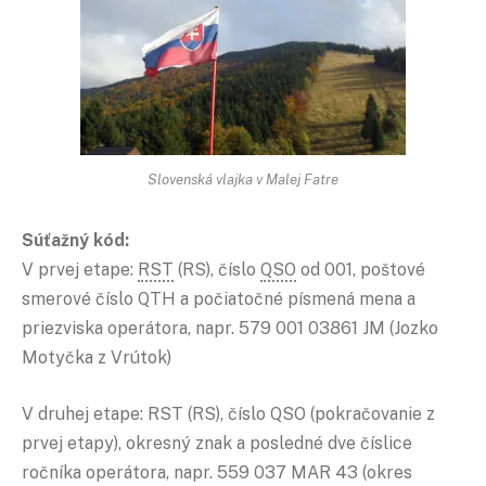
Slovenská vlajka v Malej Fatre
Súťažný kód:
V prvej etape:
RST
(RS), číslo
QSO
od 001, poštové
smerové číslo QTH a počiatočné písmená mena a
priezviska operátora, napr. 579 001 03861 JM (Jozko
Motyčka z Vrútok)
V druhej etape: RST (RS), číslo QSO (pokračovanie z
prvej etapy), okresný znak a posledné dve číslice
ročníka operátora, napr. 559 037 MAR 43 (okres