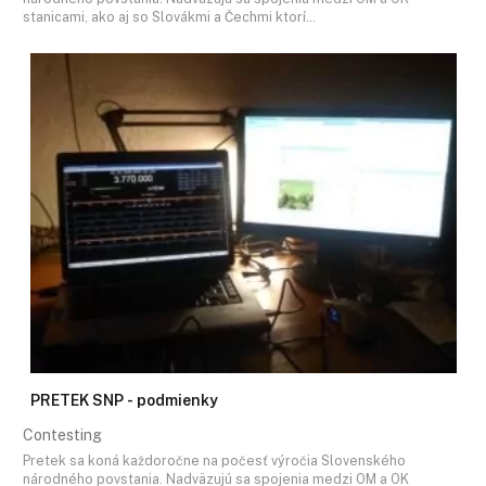
stanicami, ako aj so Slovákmi a Čechmi ktorí…
PRETEK SNP - podmienky
Contesting
Pretek sa koná každoročne na počesť výročia Slovenského
národného povstania. Nadväzujú sa spojenia medzi OM a OK