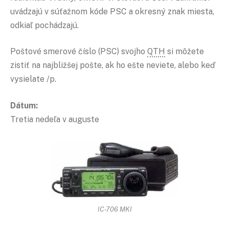
uvádzajú v súťažnom kóde PSC a okresný znak miesta,
odkiaľ pochádzajú.
Poštové smerové číslo (PSC) svojho
QTH
si môžete
zistiť na najbližšej pošte, ak ho ešte neviete, alebo keď
vysielate /p.
Dátum:
Tretia nedeľa v auguste
IC-706 MKI