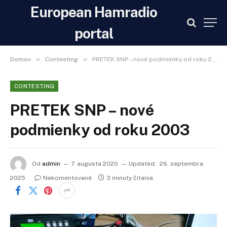
European Hamradio
portal
»
»
Domov
Contesting
PRETEK SNP – nové podmienky od roku 2003
CONTESTING
PRETEK SNP – nové
podmienky od roku 2003
Od
admin
7. augusta 2020
Updated:
26. septembra
2025
Nekomentované
3 minúty čítania