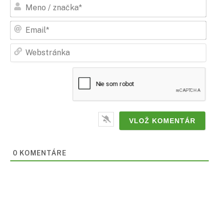
Men
/
zna
Ema
Web
0
KOMENTÁRE