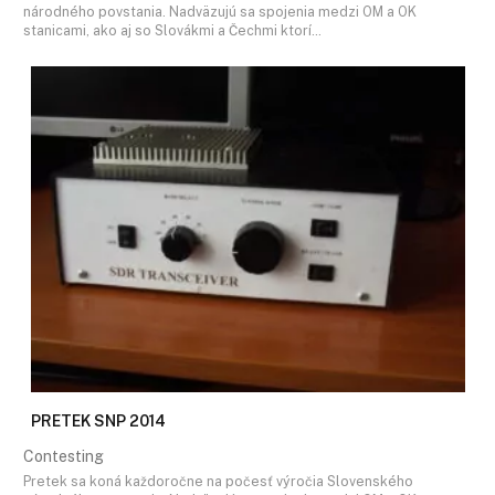
národného povstania. Nadväzujú sa spojenia medzi OM a OK
stanicami, ako aj so Slovákmi a Čechmi ktorí…
PRETEK SNP 2014
Contesting
Pretek sa koná každoročne na počesť výročia Slovenského