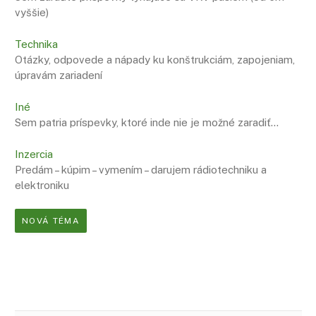
vyššie)
Technika
Otázky, odpovede a nápady ku konštrukciám, zapojeniam,
úpravám zariadení
Iné
Sem patria príspevky, ktoré inde nie je možné zaradiť…
Inzercia
Predám – kúpim – vymením – darujem rádiotechniku a
elektroniku
NOVÁ TÉMA