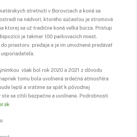
atérskych stretnutí v Borovciach a koná sa
ostredí na nádvorí, ktorého súčasťou je stromová
na ktorej sa už tradične koná veľká burza. Prístup
dispozícii je takmer 100 parkovacích miest.
 do priestoru predaja a je im umožnené predávať
 usporiadateľa.
 výnimkou však bol rok 2020 a 2021 z dôvodu
aj napriek tomu bola uvoľnená srdečná atmosféra
 bude lepší a vrátime sa späť k pôvodnej
 ste sa cítili bezpečne a uvoľnene. Podrobnosti
r.sk
ho
oroš