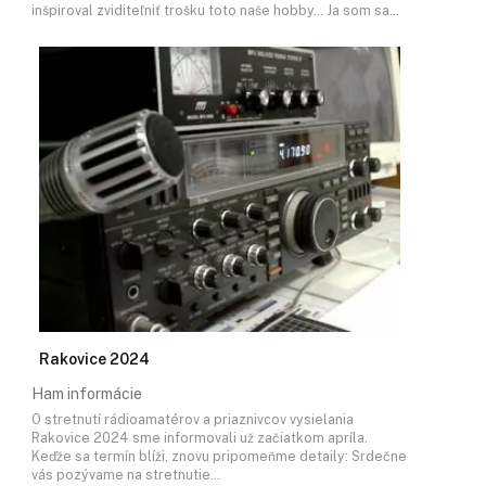
inšpiroval zviditeľniť trošku toto naše hobby… Ja som sa…
Rakovice 2024
Ham informácie
O stretnutí rádioamatérov a priaznivcov vysielania
Rakovice 2024 sme informovali už začiatkom apríla.
Keďže sa termín blíži, znovu pripomeňme detaily: Srdečne
vás pozývame na stretnutie…