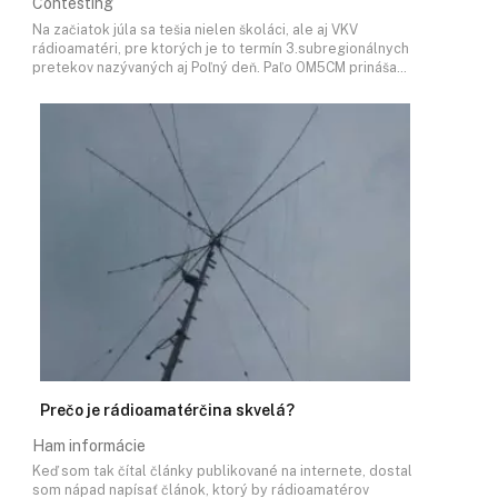
Contesting
Na začiatok júla sa tešia nielen školáci, ale aj VKV
rádioamatéri, pre ktorých je to termín 3.subregionálnych
pretekov nazývaných aj Poľný deň. Paľo OM5CM prináša…
Prečo je rádioamatérčina skvelá?
Ham informácie
Keď som tak čítal články publikované na internete, dostal
som nápad napísať článok, ktorý by rádioamatérov