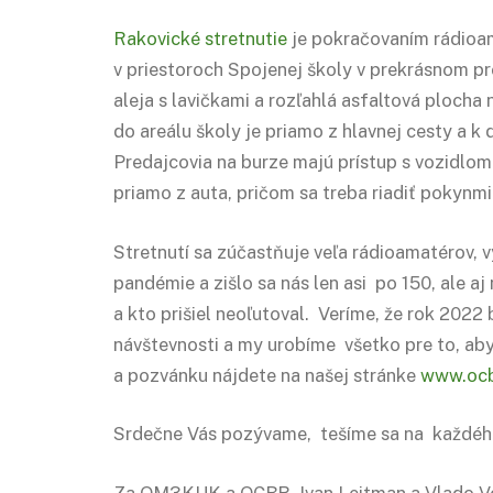
Rakovické stretnutie
je pokračovaním rádioam
v priestoroch Spojenej školy v prekrásnom pr
aleja s lavičkami a rozľahlá asfaltová plocha 
do areálu školy je priamo z hlavnej cesty a k 
Predajcovia na burze majú prístup s vozidlom
priamo z auta, pričom sa treba riadiť pokynmi
Stretnutí sa zúčastňuje veľa rádioamatérov,
pandémie a zišlo sa nás len asi po 150, ale 
a kto prišiel neoľutoval. Veríme, že rok 2022
návštevnosti a my urobíme všetko pre to, aby
a pozvánku nájdete na našej stránke
www.ocb
Srdečne Vás pozývame, tešíme sa na každé
Za OM3KUK a OCBR Ivan Leitman a Vlado V