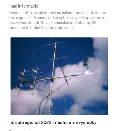
Ham informácie
Rádioamatéri sa môže tešiť na ďalšie tradičné stretnutie,
ktoré spojí nadšencov rádiovej techniky, CB operátorov aj
priaznivcov bezdrôtovej komunikácie. Oblastný CB
rádioklub Stredné Považie pripravuje…
3. subregionál 2022 - neoficiálne výsledky