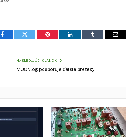
Facebook
Twitter
Pinterest
LinkedIn
Tumblr
Email
NASLEDUJÚCI ČLÁNOK
MOONlog podporuje ďalšie preteky