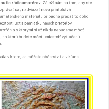
tnutie rádioamatérov
. Záleží nám na tom, aby ste
zprávať sa , nadviazať nové priateľstvá
oamatérskeho materiálu prípadne predať to čoho
ežitosti uctiť pamiatku našich priateľov
krofón a s ktorými si už nikdy nebudeme môcť
, na ktorú budete môcť umiestniť vytlačenú
m.
sála v ktorej sa môžete občerstviť a v kľude