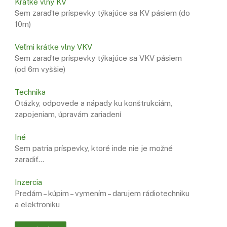
Krátke vlny KV
Sem zaraďte príspevky týkajúce sa KV pásiem (do
10m)
Veľmi krátke vlny VKV
Sem zaraďte príspevky týkajúce sa VKV pásiem
(od 6m vyššie)
Technika
Otázky, odpovede a nápady ku konštrukciám,
zapojeniam, úpravám zariadení
Iné
Sem patria príspevky, ktoré inde nie je možné
zaradiť…
Inzercia
Predám – kúpim – vymením – darujem rádiotechniku
a elektroniku