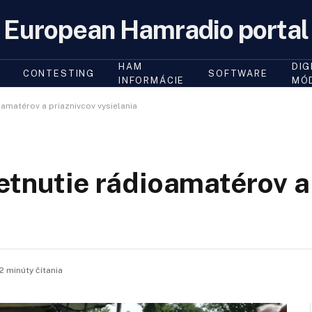
European Hamradio portal
HAM
DIG
CONTESTING
SOFTWARE
INFORMÁCIE
MÓ
oamatérov a priaznivcov vysielania
etnutie rádioamatérov a
2 minúty čítania