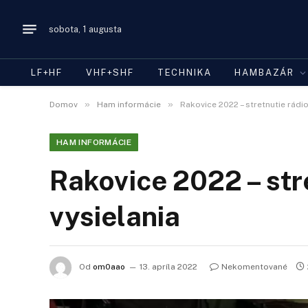
sobota, 1 augusta
LF+HF
VHF+SHF
TECHNIKA
HAMBAZÁR
»
»
Domov
Ham informácie
Rakovice 2022 – stretnutie rádi
HAM INFORMÁCIE
Rakovice 2022 – str
vysielania
Od
om0aao
13. apríla 2022
Nekomentované