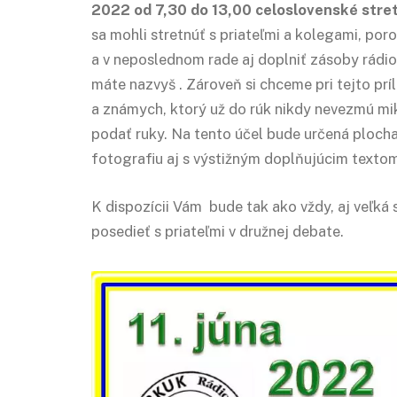
2022 od 7,30 do 13,00 celoslovenské stre
sa mohli stretnúť s priateľmi a kolegami, poro
a v neposlednom rade aj doplniť zásoby rádi
máte nazvyš . Zároveň si chceme pri tejto príl
a známych, ktorý už do rúk nikdy nevezmú mi
podať ruky. Na tento účel bude určená plocha
fotografiu aj s výstižným doplňujúcim texto
K dispozícii Vám bude tak ako vždy, aj veľká 
posedieť s priateľmi v družnej debate.