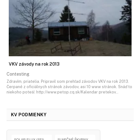
VKV závody na rok 2013
Contesting
Zdravím, priatelia. Pripravil som prehľad závodov VKV na rok 2013.
Čerpané z oficiálnych stránok závodov, asi 10 www stránok. Snáď to
niekoho poteší: http://www.petop.cq.sk/Kalendar pretekov…
KV PODMIENKY
SOLAR FLUX (SFI)
SLNEČNÉ ŠKVRNY