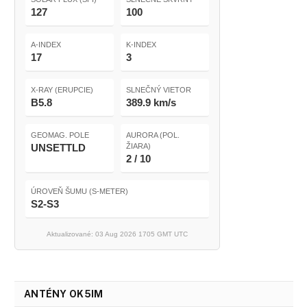
127
100
A-INDEX
K-INDEX
17
3
X-RAY (ERUPCIE)
SLNEČNÝ VIETOR
B5.8
389.9 km/s
GEOMAG. POLE
AURORA (POL.
UNSETTLD
ŽIARA)
2 / 10
ÚROVEŇ ŠUMU (S-METER)
S2-S3
Aktualizované: 03 Aug 2026 1705 GMT UTC
ANTÉNY OK5IM