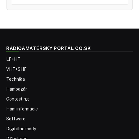
Digitálne módy
DXbulletin
QRP
Recenzie
Rádioamatérske frekvencie – ako počúvať?
Hamradio – ako začať s rádioamatérstvom
Rádioamatérske portály a stránky národných rádioamatérskych
organizácií
Výrobcovia a predajcovia rádioamatérskej techniky
Zásady používania súborov cookie (EÚ)
CONTESTY
K1USN Slow Speed Test
0000Z-0100Z, Aug 3