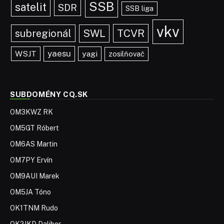
OK1TNM Rudo
OK2JKD Dalibor
OTC SARA – OM9OT
OM7KW, ex OM7AAS
Contestový tím OM0A
PMR11 Bezpečne na horách
OM VHF LOW POWER CONTEST
Výsledky OM VHF LOW POWER CONTEST-u 2005
Ceny OM VHF LOW POWER CONTEST-u
Výsledková listina OM VHF LOW POWER CONTEST-u 2006
Ceny OM VHF LOW POWER CONTEST-u 2006
Výsledková listina OM VHF LOW POWER CONTEST-u 2007