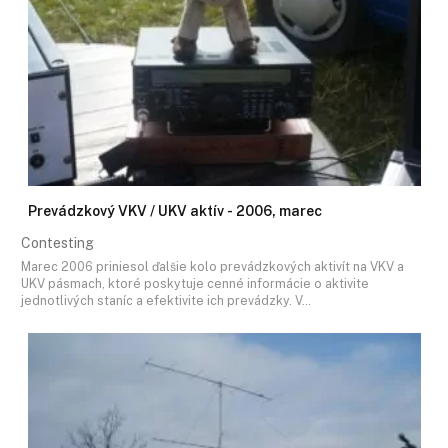
Prevádzkový VKV / UKV aktív - 2006, marec
Contesting
Marec 2006 priniesol ďalšie kolo prevádzkových aktivít na VKV a
UKV pásmach, ktoré poskytuje cenné informácie o aktivite
jednotlivých staníc a efektivite ich prevádzky. V…