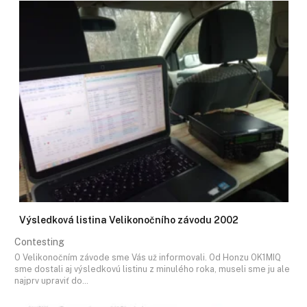
Výsledková listina Velikonočního závodu 2002
Contesting
O Velikonočním závode sme Vás už informovali. Od Honzu OK1MIQ
sme dostali aj výsledkovú listinu z minulého roka, museli sme ju ale
najprv upraviť do…