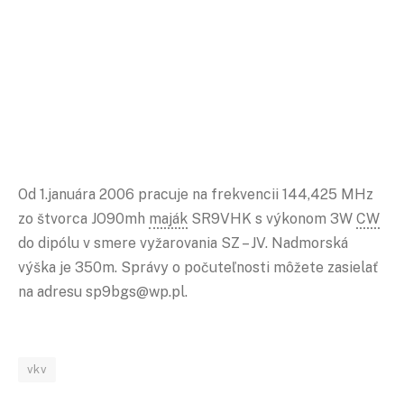
Od 1.januára 2006 pracuje na frekvencii 144,425 MHz
zo štvorca JO90mh
maják
SR9VHK s výkonom 3W
CW
do dipólu v smere vyžarovania SZ – JV. Nadmorská
výška je 350m. Správy o počuteľnosti môžete zasielať
na adresu sp9bgs@wp.pl.
vkv