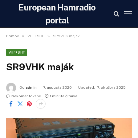
European Hamradio
portal
»
»
Domov
VHF+SHF
SR9VHK maják
VHF+SHF
SR9VHK maják
Od
admin
7. augusta 2020
Updated:
7. októbra 2025
Nekomentované
1 minúta čítania