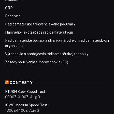
ICWC Medium Speed Test
1300Z-1400Z, Aug 3
OK1WC Memorial (MWC)
1630Z-1729Z, Aug 3
ICWC Medium Speed Test
1900Z-2000Z, Aug 3
ARS Spartan Sprint
0000Z-0200Z, Aug 4
Worldwide Sideband Activity Contest
0100Z-0159Z, Aug 4
ICWC Medium Speed Test
0300Z-0400Z, Aug 4
ZL Sprint
0800Z-0829Z (CW), Aug 4 and 0830Z-0859Z (SSB), Aug 4
and 0900Z-0929Z (FT4), Aug 4
Tuesday's Telegraphy Contest
1930Z-2020Z, Aug 4