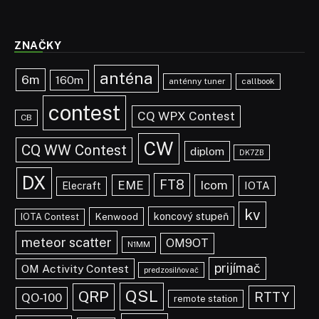
QSL
QRP
RTTY
QO-100
remote station
SSB
satelit
SDR
SSB liga
vkv
TCVR
subregionál
SWL
yaesu
WSJT
yagi
zosilňovač
SUBDOMÉNY CQ.SK
OM3KWZ RK
OM5GT Róbert
OM6AS Martin
OM7PY Ervín
OM9AUI Marek
OM5JA Tóno