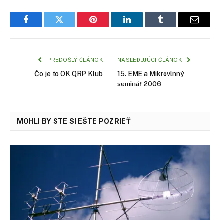
Facebook
Twitter
Pinterest
LinkedIn
Tumblr
Email
PREDOŠLÝ ČLÁNOK
NASLEDUJÚCI ČLÁNOK
Čo je to OK QRP Klub
15. EME a Mikrovlnný
seminář 2006
MOHLI BY STE SI EŠTE POZRIEŤ