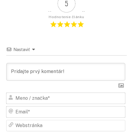
5
Hodnotenie článku
Nastaviť
Men
/
zna
Ema
Web