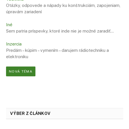
Otázky, odpovede a nápady ku konštrukciám, zapojeniam,
úpravám zariadení
Iné
Sem patria príspevky, ktoré inde nie je možné zaradiť…
Inzercia
Predám – kúpim – vymením – darujem rádiotechniku a
elektroniku
NOVÁ TÉMA
VÝBER Z ČLÁNKOV