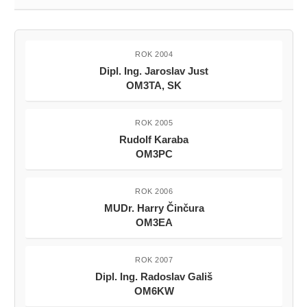
Dipl. Ing. Radoslav Gališ
OM6KW
ROK 2008
Ing. Jaroslav Kubíček
OM1II
ROK 2009
Jozef Ivan
OM3NA (in memoriam)
Peter Martiška
OM3PA
ROK 2010
Anton Srnka
OM1AEG