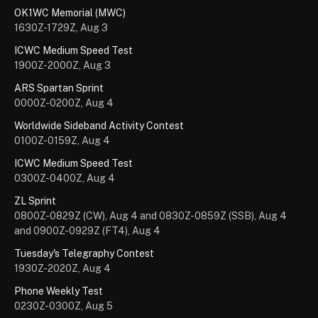
Phone Weekly Test
0230Z-0300Z, Aug 5
ZNAČKY
anténa
6m
160m
anténny tuner
callbook
contest
CQ WPX Contest
CB
CW
CQ WW Contest
diplom
DK7ZB
DX
FT8
EME
Icom
IOTA
Elecraft
kv
koncový stupeň
Kenwood
IOTA Contest
meteor scatter
OM9OT
N1MM
prijímač
OM Activity Contest
predzosilňovač