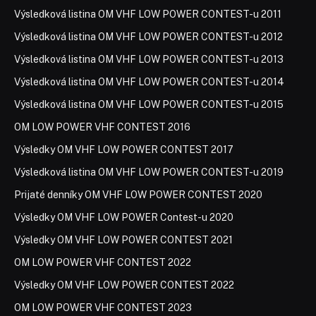
Výsledky OM VHF LOW POWER CONTEST 2022
OM LOW POWER VHF CONTEST 2023
Výsledky OM VHF LOW POWER Contest-u 2023
OM LOW POWER VHF CONTEST 2024
Výsledky OM VHF LOW POWER Contest-u 2024
OM LOW POWER VHF CONTEST 2025
COOKIES
Na poskytovanie tých najlepších skúseností používame
technológie, ako sú súbory cookie na ukladanie a/alebo
prístup k informáciám o zariadení. Súhlas s týmito
technológiami nám umožní spracovávať údaje, ako je
správanie pri prehliadaní alebo jedinečné ID na tejto
stránke. Nesúhlas alebo odvolanie súhlasu môže
nepriaznivo ovplyvniť určité vlastnosti a funkcie.