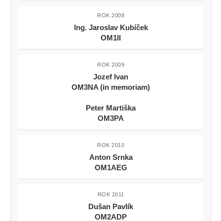
ROK 2011
Dušan Pavlík
OM2ADP
RÁDIOAMATÉRSKY PORTÁL CQ.SK
LF+HF
VHF+SHF
Technika
Hambazár
Contesting
Ham informácie
Software