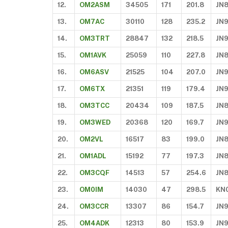
12.
OM2ASM
34505
171
201.8
JN8
13.
OM7AC
30110
128
235.2
JN
14.
OM3TRT
28847
132
218.5
JN
15.
OM1AVK
25059
110
227.8
JN
16.
OM6ASV
21525
104
207.0
JN
17.
OM6TX
21351
119
179.4
JN
18.
OM3TCC
20434
109
187.5
JN
19.
OM3WED
20368
120
169.7
JN
20.
OM2VL
16517
83
199.0
JN
21.
OM1ADL
15192
77
197.3
JN
22.
OM3CQF
14513
57
254.6
JN
23.
OM0IM
14030
47
298.5
KN
24.
OM3CCR
13307
86
154.7
JN
25.
OM4ADK
12313
80
153.9
JN