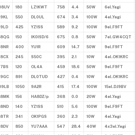
08UV
180
LZ1KWT
758
4.4
50W
6el.Yagi
99KL
550
DL0UL
674
3.4
100W
4el.Yagi
99LD
425
YZ1SS
589
9.2
100W
9el.F9FT
88QG
150
IK0ISD/6
675
0.8
50W
7el.GW4CQT
98NR
400
YU1R
609
14.7
50W
9el.F9FT
98CX
245
S50C
395
2.1
10W
4el.OK1KRC
97BS
120
OL4A
459
18.6
50W
9el.F9FT
99GC
891
DL0TUD
427
0.4
10W
4el.OK1KRC
09LB
1050
9A2R
415
17.4
100W
15el.DJ9BV
88MK
156
HA8DZ/p
368
0.0
20W
4el.Yagi
88ND
140
YZ1SS
510
5.6
100W
9el.F9FT
88TR
341
OK1PGS
360
2.3
10W
4el.Yagi
98DV
850
YU7AAA
547
28.4
40W
4x3el.Yagi