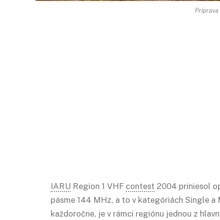
Príprava
IARU
Region 1 VHF
contest
2004 priniesol o
pásme 144 MHz, a to v kategóriách Single a M
každoročne, je v rámci regiónu jednou z hlav