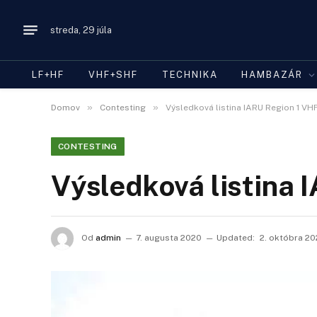
streda, 29 júla
LF+HF
VHF+SHF
TECHNIKA
HAMBAZÁR
»
»
Domov
Contesting
Výsledková listina IARU Region 1 V
CONTESTING
Výsledková listina
Od
admin
7. augusta 2020
Updated:
2. októbra 2