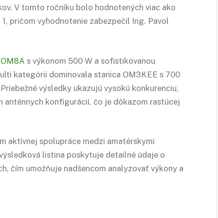
kov. V tomto ročníku bolo hodnotených viac ako
 1, pričom vyhodnotenie zabezpečil Ing. Pavol
l
OM8A
s výkonom 500 W a sofistikovanou
 Multi kategórii dominovala stanica OM3KEE s 700
 Priebežné výsledky ukazujú vysokú konkurenciu,
h anténnych konfigurácií, čo je dôkazom rastúcej
ím aktívnej spolupráce medzi amatérskymi
ýsledková listina poskytuje detailné údaje o
ach, čím umožňuje nadšencom analyzovať výkony a