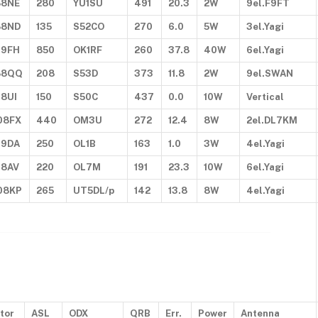
88NE
280
YU1SU
491
20.3
2W
9el.F9FT
88ND
135
S52CO
270
6.0
5W
3el.Yagi
99FH
850
OK1RF
260
37.8
40W
6el.Yagi
88QQ
208
S53D
373
11.8
2W
9el.SWAN
8UI
150
S50C
437
0.0
10W
Vertical
08FX
440
OM3U
272
12.4
8W
2el.DL7KM
99DA
250
OL1B
163
1.0
3W
4el.Yagi
98AV
220
OL7M
191
23.3
10W
6el.Yagi
08KP
265
UT5DL/p
142
13.8
8W
4el.Yagi
tor
ASL
ODX
QRB
Err.
Power
Antenna