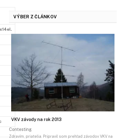
VÝBER Z ČLÁNKOV
x14el.
VKV závody na rok 2013
c
Contesting
Zdravím, priatelia. Pripravil som prehľad závodov VKV na