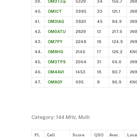
39.
OM3TJ/p
5329
34
156.7
JN
40.
OM1CT
3995
33
121.1
JN
41.
OM3IAG
3820
45
84.9
JN
42.
OM0ATU
2829
13
217.6
JN
43.
OM7PY
2248
18
124.9
JN9
44.
OM8HG
2146
17
126.2
KN
45.
OM3TPS
2064
31
66.6
JN
46.
OM4AVI
1453
18
80.7
JN
47.
OM8GY
695
8
86.9
KN
Category:
144 MHz, Multi
Pl.
Call
Score
QSO
Aver.
Loca