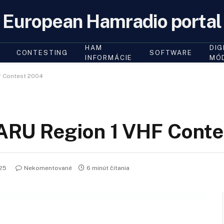
European Hamradio portal
HAM
DIG
CONTESTING
SOFTWARE
INFORMÁCIE
MÓ
HF Contest 2004
 IARU Region 1 VHF Cont
025
Nekomentované
6 minút čítania