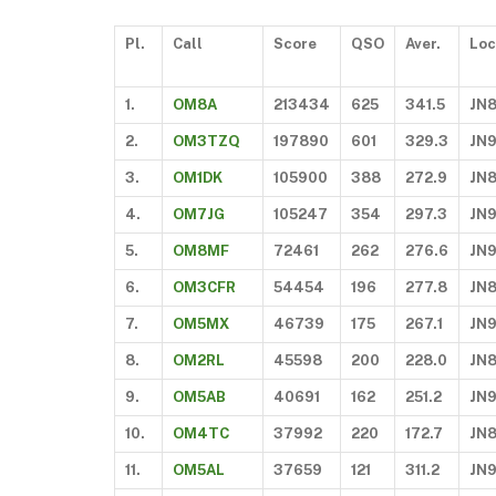
Pl.
Call
Score
QSO
Aver.
Loc
1.
OM8A
213434
625
341.5
JN
2.
OM3TZQ
197890
601
329.3
JN
3.
OM1DK
105900
388
272.9
JN
4.
OM7JG
105247
354
297.3
JN
5.
OM8MF
72461
262
276.6
JN
6.
OM3CFR
54454
196
277.8
JN
7.
OM5MX
46739
175
267.1
JN
8.
OM2RL
45598
200
228.0
JN
9.
OM5AB
40691
162
251.2
JN
10.
OM4TC
37992
220
172.7
JN
11.
OM5AL
37659
121
311.2
JN