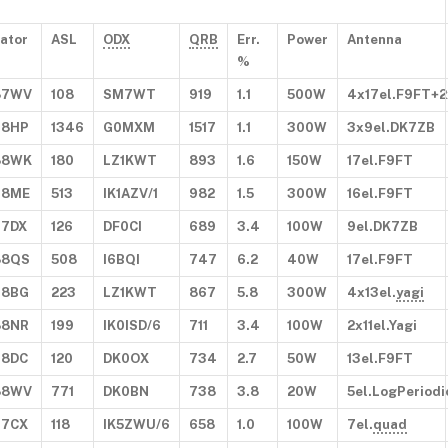
ator
ASL
ODX
QRB
Err.
Power
Antenna
%
87WV
108
SM7WT
919
1.1
500W
4x17el.F9FT+2
98HP
1346
G0MXM
1517
1.1
300W
3x9el.DK7ZB
88WK
180
LZ1KWT
893
1.6
150W
17el.F9FT
98ME
513
IK1AZV/1
982
1.5
300W
16el.F9FT
97DX
126
DF0CI
689
3.4
100W
9el.DK7ZB
88QS
508
I6BQI
747
6.2
40W
17el.F9FT
98BG
223
LZ1KWT
867
5.8
300W
4x13el.
yagi
88NR
199
IK0ISD/6
711
3.4
100W
2x11el.Yagi
98DC
120
DK0OX
734
2.7
50W
13el.F9FT
88WV
771
DK0BN
738
3.8
20W
5el.LogPeriodi
97CX
118
IK5ZWU/6
658
1.0
100W
7el.
quad