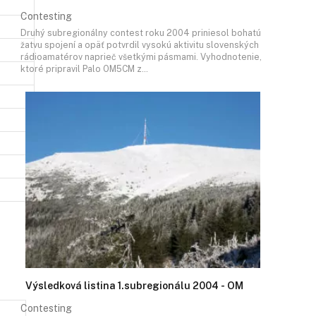
Contesting
Druhý subregionálny contest roku 2004 priniesol bohatú
žatvu spojení a opäť potvrdil vysokú aktivitu slovenských
rádioamatérov naprieč všetkými pásmami. Vyhodnotenie,
ktoré pripravil Palo OM5CM z…
Výsledková listina 1.subregionálu 2004 - OM
Contesting