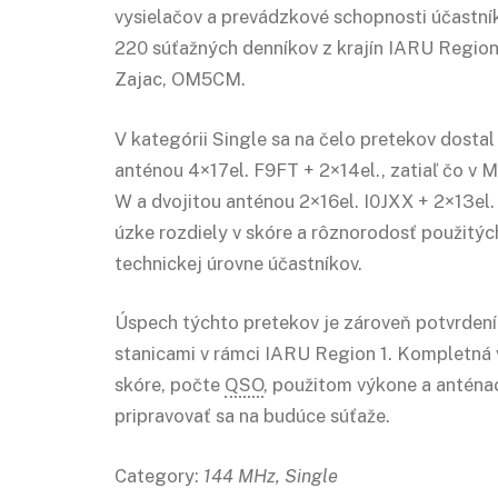
vysielačov a prevádzkové schopnosti účastní
220 súťažných denníkov z krajín IARU Region
Zajac, OM5CM.
V kategórii Single sa na čelo pretekov dosta
anténou 4×17el. F9FT + 2×14el., zatiaľ čo v
W a dvojitou anténou 2×16el. I0JXX + 2×13el.
úzke rozdiely v skóre a rôznorodosť použitýc
technickej úrovne účastníkov.
Úspech týchto pretekov je zároveň potvrden
stanicami v rámci IARU Region 1. Kompletná v
skóre, počte
QSO
, použitom výkone a antén
pripravovať sa na budúce súťaže.
Category:
144 MHz, Single