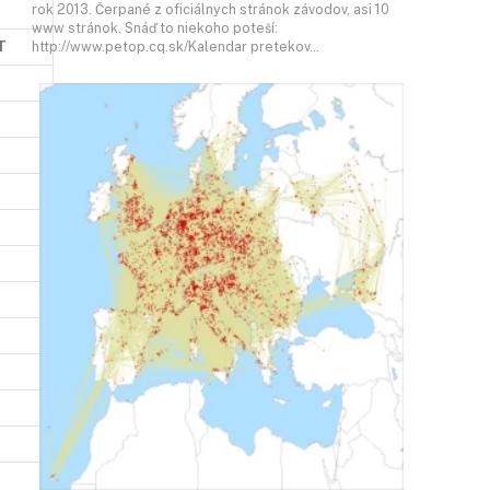
rok 2013. Čerpané z oficiálnych stránok závodov, asi 10
www stránok. Snáď to niekoho poteší:
T
http://www.petop.cq.sk/Kalendar pretekov…