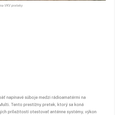
 na VKV preteky
päť napínavé súboje medzi rádioamatérmi na
ulti. Tento prestížny pretek, ktorý sa koná
ných príležitostí otestovať anténne systémy, výkon