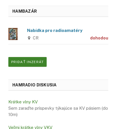
HAMBAZÁR
Nabídka pro radioamatéry
CR
dohodou
PRIDAŤ INZERÁT
HAMRADIO DISKUSIA
Krátke vlny KV
Sem zaraďte príspevky týkajúce sa KV pásiem (do
10m)
Veľmi krátke vlny VKV