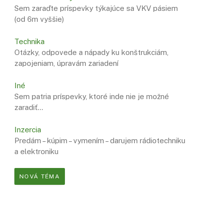
Sem zaraďte príspevky týkajúce sa VKV pásiem
(od 6m vyššie)
Technika
Otázky, odpovede a nápady ku konštrukciám,
zapojeniam, úpravám zariadení
Iné
Sem patria príspevky, ktoré inde nie je možné
zaradiť…
Inzercia
Predám – kúpim – vymením – darujem rádiotechniku
a elektroniku
NOVÁ TÉMA