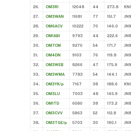
26.
OM3RI
12048
44
273.8
KN
27.
OM3WAN
11681
77
151.7
JN
28.
OM6ACV
10222
70
146.0
JN
29.
OM1ABI
9793
44
222.6
JN
30.
OM7CM
9270
54
171.7
JN
31.
OM4DN
9103
76
119.8
JN
32.
OM3WEB
8266
47
175.9
JN
33.
OM3WMA
7783
54
144.1
JN
34.
OM3YK/p
7167
38
188.6
KN
35.
OM3LU
7003
48
145.9
JN
36.
OM1TD
6580
38
173.2
JN
37.
OM3CVV
5863
52
112.8
JN
38.
OM3TGE/p
5703
30
190.1
JN