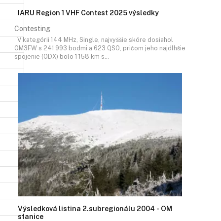
IARU Region 1 VHF Contest 2025 výsledky
Contesting
V kategórii 144 MHz, Single, najvyššie skóre dosiahol
OM3FW s 241 993 bodmi a 623 QSO, pričom jeho najdlhšie
spojenie (ODX) bolo 1 158 km s…
Výsledková listina 2.subregionálu 2004 - OM
stanice