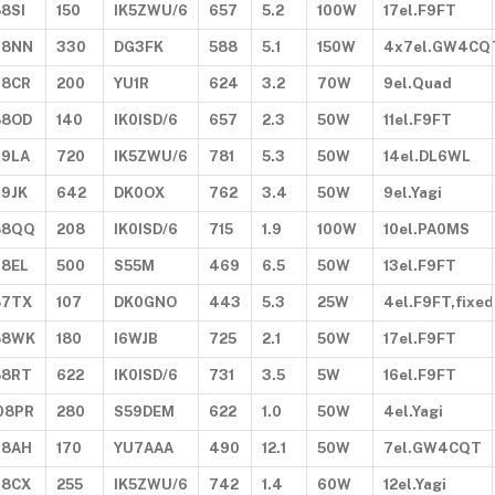
8SI
150
IK5ZWU/6
657
5.2
100W
17el.F9FT
98NN
330
DG3FK
588
5.1
150W
4x7el.GW4CQ
98CR
200
YU1R
624
3.2
70W
9el.Quad
88OD
140
IK0ISD/6
657
2.3
50W
11el.F9FT
99LA
720
IK5ZWU/6
781
5.3
50W
14el.DL6WL
99JK
642
DK0OX
762
3.4
50W
9el.Yagi
88QQ
208
IK0ISD/6
715
1.9
100W
10el.PA0MS
98EL
500
S55M
469
6.5
50W
13el.F9FT
87TX
107
DK0GNO
443
5.3
25W
4el.F9FT,fixed
88WK
180
I6WJB
725
2.1
50W
17el.F9FT
88RT
622
IK0ISD/6
731
3.5
5W
16el.F9FT
08PR
280
S59DEM
622
1.0
50W
4el.Yagi
98AH
170
YU7AAA
490
12.1
50W
7el.GW4CQT
98CX
255
IK5ZWU/6
742
1.4
60W
12el.Yagi