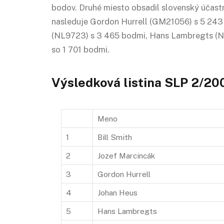
bodov. Druhé miesto obsadil slovenský účas
nasleduje Gordon Hurrell (GM21056) s 5 243 
(NL9723) s 3 465 bodmi, Hans Lambregts (N
so 1 701 bodmi.
Výsledková listina SLP 2/20
Meno
1
Bill Smith
2
Jozef Marcincák
3
Gordon Hurrell
4
Johan Heus
5
Hans Lambregts