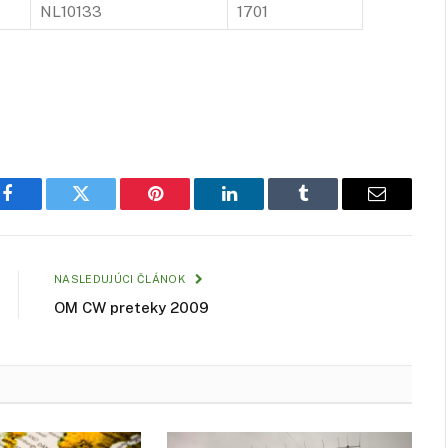
NL10133
1701
Facebook
Twitter
Pinterest
LinkedIn
Tumblr
Email
NASLEDUJÚCI ČLÁNOK
OM CW preteky 2009