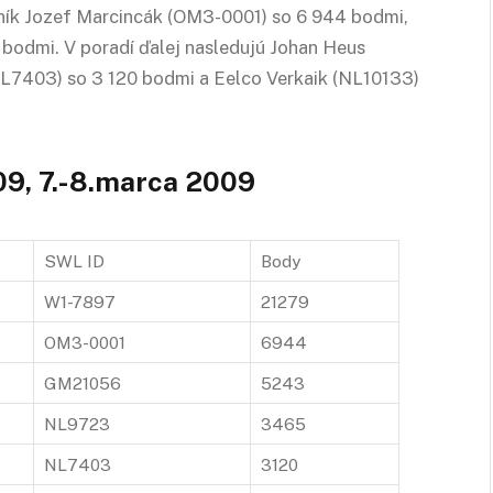
tník Jozef Marcincák (OM3-0001) so 6 944 bodmi,
bodmi. V poradí ďalej nasledujú Johan Heus
L7403) so 3 120 bodmi a Eelco Verkaik (NL10133)
09, 7.-8.marca 2009
SWL ID
Body
W1-7897
21279
OM3-0001
6944
GM21056
5243
NL9723
3465
NL7403
3120