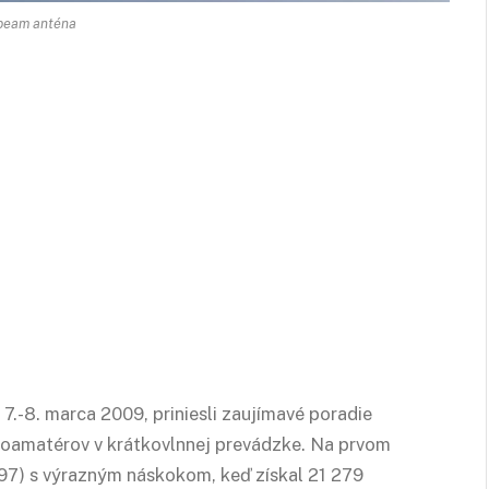
beam anténa
7.-8. marca 2009, priniesli zaujímavé poradie
oamatérov v krátkovlnnej prevádzke. Na prvom
897) s výrazným náskokom, keď získal 21 279