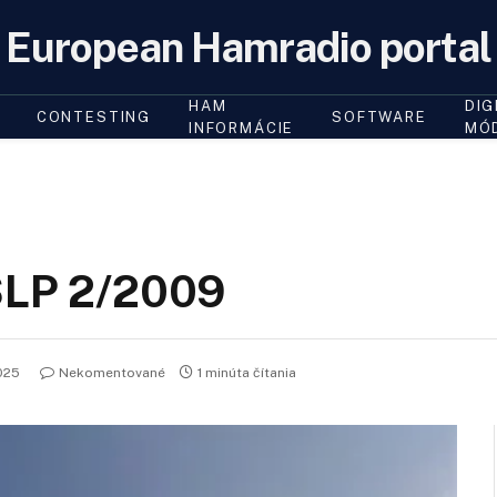
European Hamradio portal
HAM
DIG
CONTESTING
SOFTWARE
INFORMÁCIE
MÓ
 SLP 2/2009
025
Nekomentované
1 minúta čítania