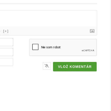
}
[+]
Meno
/
značka*
Email*
Webstránka