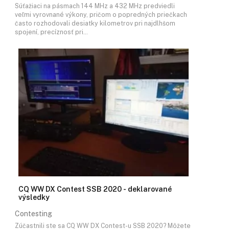
Súťažiaci na pásmach 144 MHz a 432 MHz predviedli
veľmi vyrovnané výkony, pričom o popredných priečkach
často rozhodovali desiatky kilometrov pri najdlhšom
spojení, precíznosť pri…
CQ WW DX Contest SSB 2020 - deklarované
výsledky
Contesting
Zúčastnili ste sa CQ WW DX Contest-u SSB 2020? Môžete