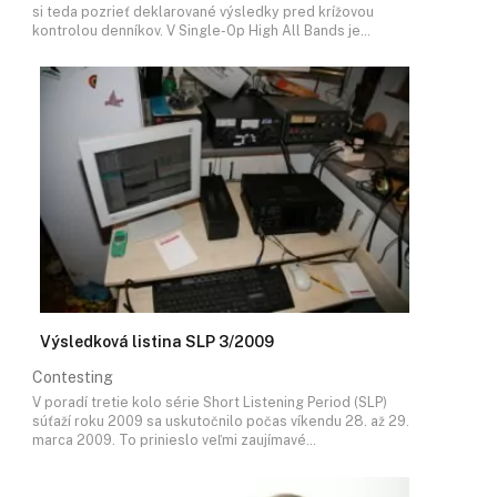
si teda pozrieť deklarované výsledky pred krížovou
kontrolou denníkov. V Single-Op High All Bands je…
Výsledková listina SLP 3/2009
Contesting
V poradí tretie kolo série Short Listening Period (SLP)
súťaží roku 2009 sa uskutočnilo počas víkendu 28. až 29.
marca 2009. To prinieslo veľmi zaujímavé…