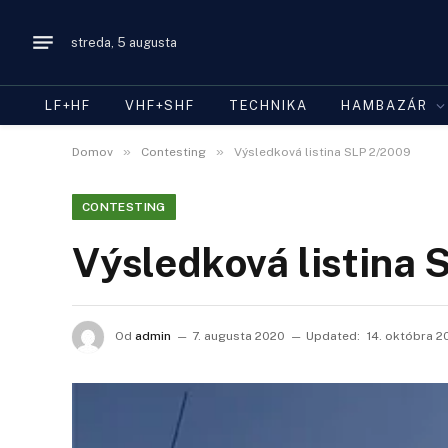
streda, 5 augusta
LF+HF
VHF+SHF
TECHNIKA
HAMBAZÁR
»
»
Domov
Contesting
Výsledková listina SLP 2/2009
CONTESTING
Výsledková listina
Od
admin
7. augusta 2020
Updated:
14. októbra 2