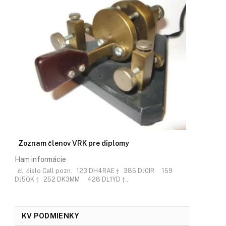
Zoznam členov VRK pre diplomy
Ham informácie
čl. číslo Call pozn. 123 DH4RAE † 385 DJ0IR 159
DJ5QK † 252 DK3MM 428 DL1YD †…
KV PODMIENKY