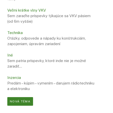
Veľmi krátke vlny VKV
Sem zaraďte príspevky týkajúce sa VKV pásiem
(od 6m vyššie)
Technika
Otázky, odpovede a nápady ku konštrukciám,
zapojeniam, úpravám zariadení
Iné
Sem patria príspevky, ktoré inde nie je možné
zaradiť…
Inzercia
Predám – kúpim – vymením – darujem rádiotechniku
a elektroniku
NOVÁ TÉMA