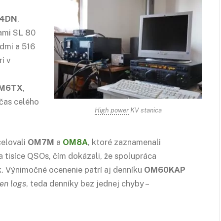
4DN
,
cami SL 80
dmi a 516
i v
M6TX
,
očas celého
High power
KV stanica
elovali
OM7M
a
OM8A
, ktoré zaznamenali
a tisíce QSOs, čím dokázali, že spolupráca
. Výnimočné ocenenie patrí aj denníku
OM60KAP
en logs
, teda denníky bez jednej chyby –