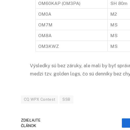
OM60KAP (OM3PA)
SH 80m
OM0A
M2
OM7M
MS
OM8A
MS
OM3KWZ
MS
Výsledky sú bez záruky, ale mali by byť sp
medzi tzv. golden logs, čo sú denníky bez 
CQ WPX Contest
SSB
ZDIEĽAJTE
ČLÁNOK