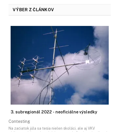
VÝBER Z ČLÁNKOV
3. subregionál 2022 - neoficiálne výsledky
Contesting
Na začiatok júla sa tešia nielen školáci, ale aj VKV