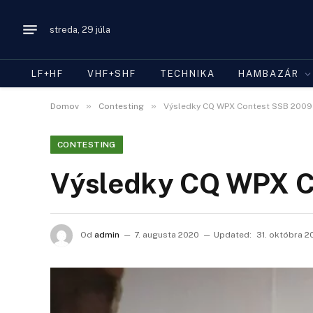
streda, 29 júla
LF+HF
VHF+SHF
TECHNIKA
HAMBAZÁR
»
»
Domov
Contesting
Výsledky CQ WPX Contest SSB 2009
CONTESTING
Výsledky CQ WPX C
Od
admin
7. augusta 2020
Updated:
31. októbra 2