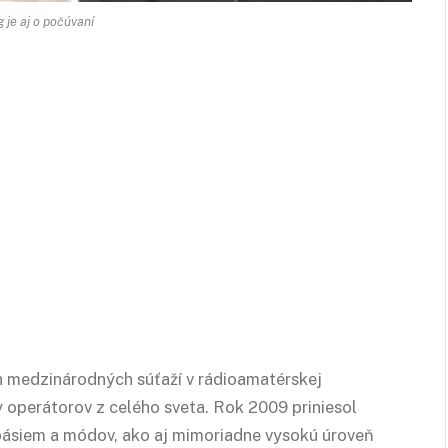
 je aj o počúvaní
ch medzinárodných súťaží v rádioamatérskej
 operátorov z celého sveta. Rok 2009 priniesol
 pásiem a módov, ako aj mimoriadne vysokú úroveň