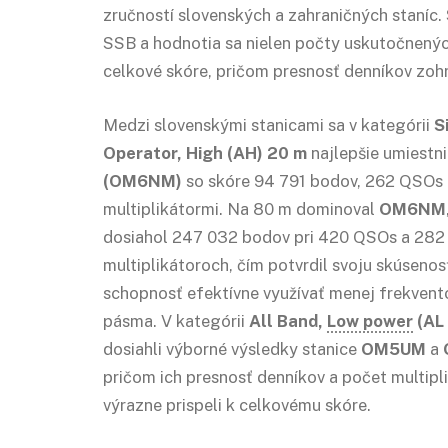
zručností slovenských a zahraničných staníc
SSB a hodnotia sa nielen počty uskutočnených
celkové skóre, pričom presnosť denníkov zoh
Medzi slovenskými stanicami sa v kategórii
S
Operator, High (AH) 20 m
najlepšie umiestn
(OM6NM)
so skóre 94 791 bodov, 262 QSOs 
multiplikátormi. Na 80 m dominoval
OM6NM
dosiahol 247 032 bodov pri 420 QSOs a 282
multiplikátoroch, čím potvrdil svoju skúsenos
schopnosť efektívne využívať menej frekven
pásma. V kategórii
All Band,
Low power
(AL
dosiahli výborné výsledky stanice
OM5UM
a
pričom ich presnosť denníkov a počet multipl
výrazne prispeli k celkovému skóre.