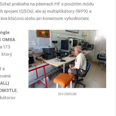
. Súťaž prebieha na pásmach HF s použitím módu
 spojení (QSOs), ale aj multiplikátory (WPX) a
ráva kľúčovú úlohu pri konečnom vyhodnotení.
ingle
il
OM6A
a 173
, ktorý
ť a
tované
 ALL)
OM3TLE
,
9H/OM5UM
ikátorov