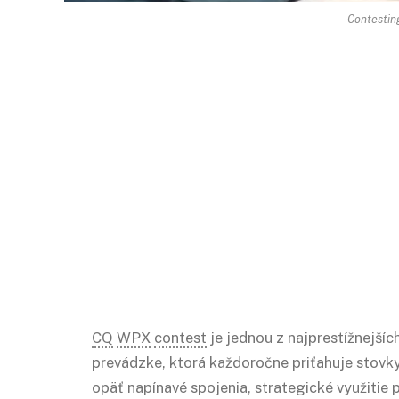
Contesting
CQ
WPX
contest
je jednou z najprestížnejší
prevádzke, ktorá každoročne priťahuje stovky
opäť napínavé spojenia, strategické využitie