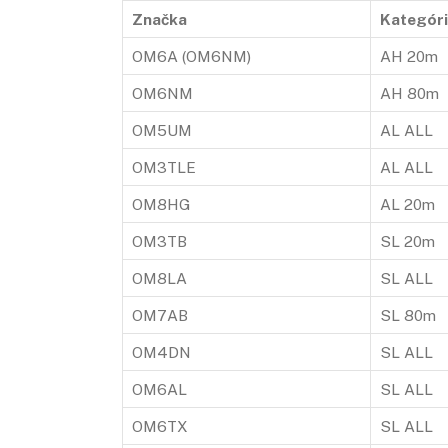
Značka
Kategóri
OM6A (OM6NM)
AH 20m
OM6NM
AH 80m
OM5UM
AL ALL
OM3TLE
AL ALL
OM8HG
AL 20m
OM3TB
SL 20m
OM8LA
SL ALL
OM7AB
SL 80m
OM4DN
SL ALL
OM6AL
SL ALL
OM6TX
SL ALL