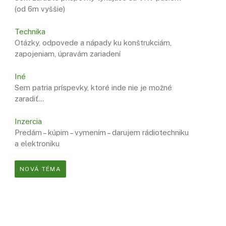
(od 6m vyššie)
Technika
Otázky, odpovede a nápady ku konštrukciám,
zapojeniam, úpravám zariadení
Iné
Sem patria príspevky, ktoré inde nie je možné
zaradiť…
Inzercia
Predám – kúpim – vymením – darujem rádiotechniku
a elektroniku
NOVÁ TÉMA