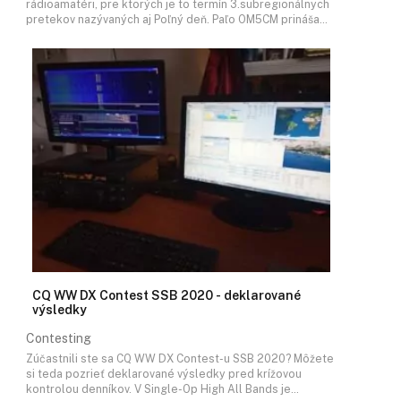
rádioamatéri, pre ktorých je to termín 3.subregionálnych
pretekov nazývaných aj Poľný deň. Paľo OM5CM prináša…
CQ WW DX Contest SSB 2020 - deklarované
výsledky
Contesting
Zúčastnili ste sa CQ WW DX Contest-u SSB 2020? Môžete
si teda pozrieť deklarované výsledky pred krížovou
kontrolou denníkov. V Single-Op High All Bands je…