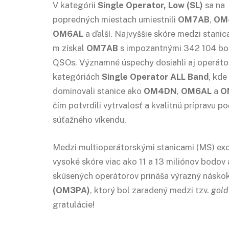
V kategórii
Single Operator, Low (SL)
sa na
popredných miestach umiestnili
OM7AB
,
OM
OM6AL
a ďalší. Najvyššie skóre medzi stani
m získal
OM7AB
s impozantnými 342 104 bo
QSOs. Významné úspechy dosiahli aj operátor
kategóriách
Single Operator ALL Band
, kde
dominovali stanice ako
OM4DN
,
OM6AL
a
O
čím potvrdili vytrvalosť a kvalitnú prípravu p
súťažného víkendu.
Medzi multioperátorskými stanicami (MS) exc
vysoké skóre viac ako 11 a 13 miliónov bodov 
skúsených operátorov prináša výrazný náskok
(OM3PA)
, ktorý bol zaradený medzi tzv.
gold
gratulácie!