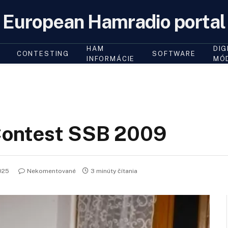
European Hamradio portal
HAM
DIG
CONTESTING
SOFTWARE
INFORMÁCIE
MÓ
ontest SSB 2009
025
Nekomentované
3 minúty čítania