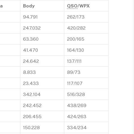
a
Body
QSO
/WPX
94.791
262/173
247.032
420/282
63.360
200/165
41.470
164/130
24.642
137/111
8.833
89/73
23.433
117/107
342.104
516/328
242.452
438/269
206.455
424/263
150.228
334/234