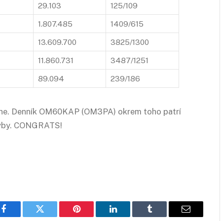
29.103
125/109
1.807.485
1409/615
13.609.700
3825/1300
11.860.731
3487/1251
89.094
239/186
rávne. Denník OM60KAP (OM3PA) okrem toho patrí
chyby. CONGRATS!
Facebook
Twitter
Pinterest
LinkedIn
Tumblr
Email