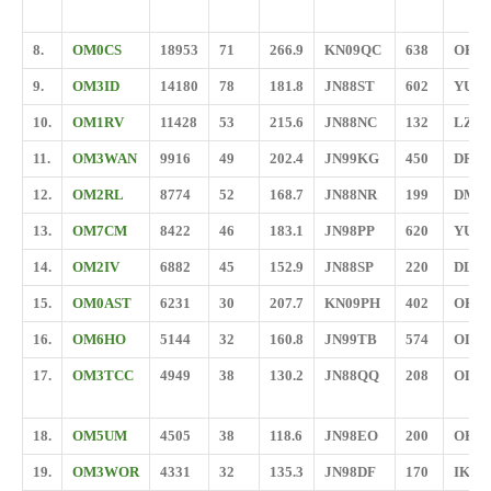
8.
OM0CS
18953
71
266.9
KN09QC
638
OK2
9.
OM3ID
14180
78
181.8
JN88ST
602
YU1
10.
OM1RV
11428
53
215.6
JN88NC
132
LZ9X
11.
OM3WAN
9916
49
202.4
JN99KG
450
DR9A
12.
OM2RL
8774
52
168.7
JN88NR
199
DM7
13.
OM7CM
8422
46
183.1
JN98PP
620
YU1
14.
OM2IV
6882
45
152.9
JN88SP
220
DL6
15.
OM0AST
6231
30
207.7
KN09PH
402
OK1I
16.
OM6HO
5144
32
160.8
JN99TB
574
OL3
17.
OM3TCC
4949
38
130.2
JN88QQ
208
OL4
18.
OM5UM
4505
38
118.6
JN98EO
200
OK2
19.
OM3WOR
4331
32
135.3
JN98DF
170
IK4W