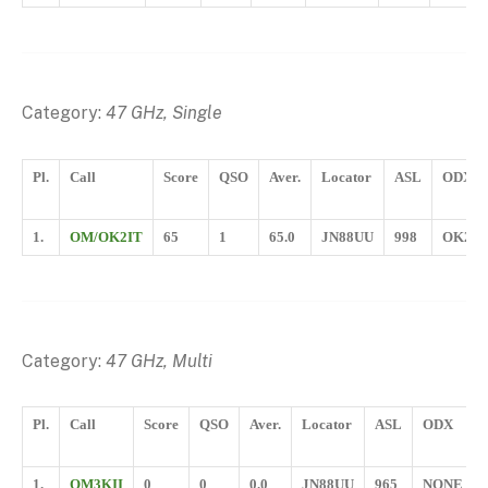
Category:
47 GHz, Single
Pl.
Call
Score
QSO
Aver.
Locator
ASL
ODX
1.
OM/OK2IT
65
1
65.0
JN88UU
998
OK2C
Category:
47 GHz, Multi
Pl.
Call
Score
QSO
Aver.
Locator
ASL
ODX
1.
OM3KII
0
0
0.0
JN88UU
965
NONE