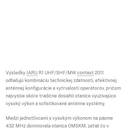
Výsledky
IARU
R1 UHF/SHF/MW
contest
2011
odhaľujú kombináciu technickej zdatnosti, efektívnej
anténnej konfigurácie a vytrvalosti operátorov, pričom
najvyššie skóre tradične dosiahli stanice využívajúce
vysoký výkon a sofistikované anténne systémy.
Medzi jednotlivcami s vysokým výkonom na pásme
432 MHz dominovala stanica OM5KM, zatiaľ čo v