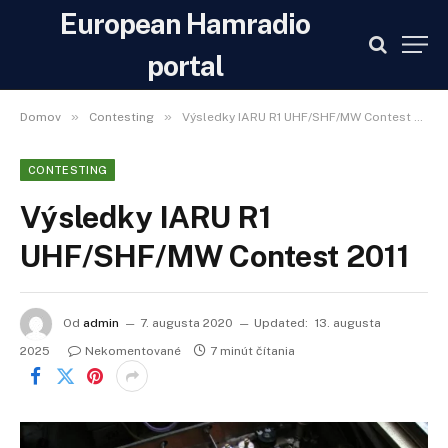
European Hamradio
portal
»
»
Domov
Contesting
Výsledky IARU R1 UHF/SHF/MW Contest 2011
CONTESTING
Výsledky IARU R1
UHF/SHF/MW Contest 2011
Od
admin
7. augusta 2020
Updated:
13. augusta
2025
Nekomentované
7 minút čítania