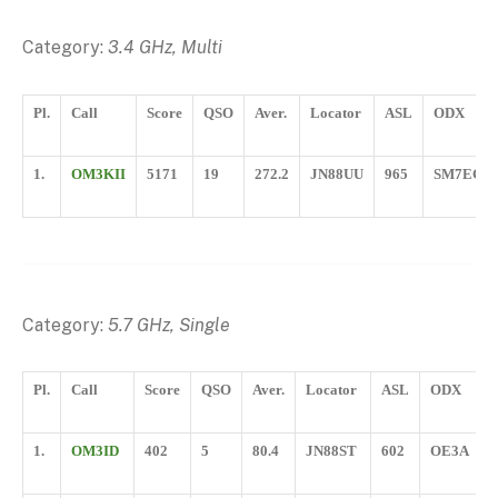
Category:
3.4 GHz, Multi
Pl.
Call
Score
QSO
Aver.
Locator
ASL
ODX
1.
OM3KII
5171
19
272.2
JN88UU
965
SM7ECM
Category:
5.7 GHz, Single
Pl.
Call
Score
QSO
Aver.
Locator
ASL
ODX
1.
OM3ID
402
5
80.4
JN88ST
602
OE3A