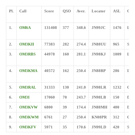
Pl.
Call
Score
QSO
Aver.
Locator
ASL
OD
1.
OM6A
131408
377
348.6
JN99JC
1476
LA0
2.
OM3KII
77383
282
274.4
JN88UU
965
SK6
3.
OM3RBS
44978
160
281.1
JN98KJ
1009
LZ9
4.
OM3KMA
40572
162
250.4
JN88RP
286
I2F
5.
OM3RAL
31333
130
241.0
JN98LR
1232
OZ
6.
OM3I
17060
70
243.7
JN98LB
150
DL
7.
OM3KVW
6800
39
174.4
JN88MH
400
DL
8.
OM3KWM
6761
27
250.4
KN08PR
312
OE
9.
OM3KFV
5971
35
170.6
JN99LD
420
S52