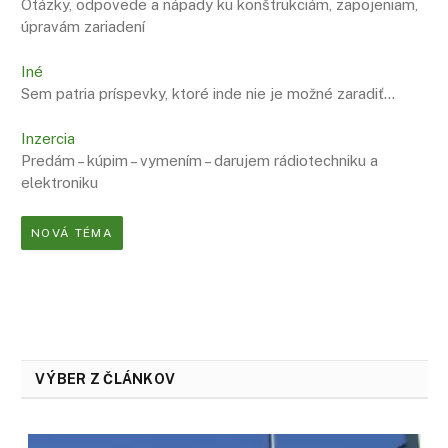
Otázky, odpovede a nápady ku konštrukciám, zapojeniam,
úpravám zariadení
Iné
Sem patria príspevky, ktoré inde nie je možné zaradiť…
Inzercia
Predám – kúpim – vymením – darujem rádiotechniku a
elektroniku
NOVÁ TÉMA
VÝBER Z ČLÁNKOV