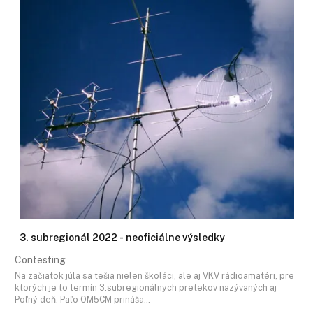
3. subregionál 2022 - neoficiálne výsledky
Contesting
Na začiatok júla sa tešia nielen školáci, ale aj VKV rádioamatéri, pre
ktorých je to termín 3.subregionálnych pretekov nazývaných aj
Poľný deň. Paľo OM5CM prináša…