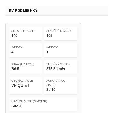
KV PODMIENKY
SOLAR FLUX (SFI)
SLNEČNÉ ŠKVRNY
140
105
A-INDEX
K-INDEX
4
1
X-RAY (ERUPCIE)
SLNEČNÝ VIETOR
B6.5
375.5 km/s
GEOMAG. POLE
AURORA (POL.
VR QUIET
ŽIARA)
3 / 10
ÚROVEŇ ŠUMU (S-METER)
S0-S1