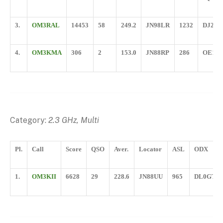
3.
OM3RAL
14453
58
249.2
JN98LR
1232
DJ2DA
4.
OM3KMA
306
2
153.0
JN88RP
286
OE1T
Category:
2.3 GHz, Multi
Pl.
Call
Score
QSO
Aver.
Locator
ASL
ODX
1.
OM3KII
6628
29
228.6
JN88UU
965
DL0GTH