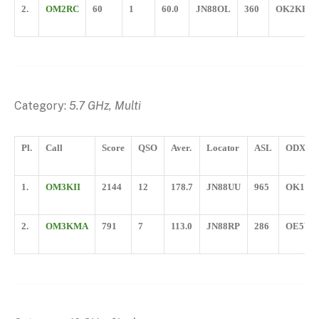
2.
OM2RC
60
1
60.0
JN88OL
360
OK2KFJ
Category:
5.7 GHz, Multi
Pl.
Call
Score
QSO
Aver.
Locator
ASL
ODX
1.
OM3KII
2144
12
178.7
JN88UU
965
OK1KI
2.
OM3KMA
791
7
113.0
JN88RP
286
OE5VR