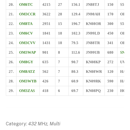
20.
OM6TC
4215
27
156.1
JN88TJ
150
S52W
21.
OM3CCR
3622
28
129.4
JN98AH
170
OL4
22.
OM8TA
2951
15
196.7
KN08OR
300
S50C
23.
OM6CV
1841
18
102.3
JN99LD
450
OL7
24.
OM3CVV
1431
18
79.5
JN88TR
341
OE3R
25.
OM3WAP
901
8
112.6
JN99UB
680
SN7L
26.
OM8GY
635
7
90.7
KN08KP
272
UW5
27.
OM8ATZ
562
7
80.3
KN08WR
120
HA6
28.
OM3WYB
426
7
60.9
KN09RK
590
HA6
29.
OM3ZAS
418
6
69.7
KN08PQ
230
HG6
Category:
432 MHz, Multi