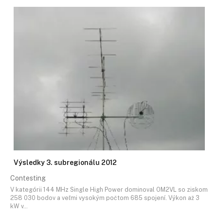
Výsledky 3. subregionálu 2012
Contesting
V kategórii 144 MHz Single High Power dominoval OM2VL so ziskom
258 030 bodov a veľmi vysokým počtom 685 spojení. Výkon až 3
kW v…