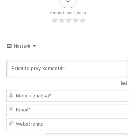
Hodnotenie článku
Nastaviť
Men
/
zna
Ema
Web