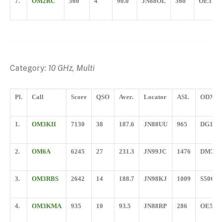
7.
OM2RC
360
4
90.0
JN88OL
360
OE3WO
Category:
10 GHz, Multi
Pl.
Call
Score
QSO
Aver.
Locator
ASL
ODX
1.
OM3KII
7130
38
187.6
JN88UU
965
DG1B
2.
OM6A
6245
27
231.3
JN99JC
1476
DM7A
3.
OM3RBS
2642
14
188.7
JN98KJ
1009
S50C
4.
OM3KMA
935
10
93.5
JN88RP
286
OE5VR