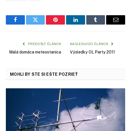
Facebook
Twitter
Pinterest
LinkedIn
Tumblr
Email
PREDOŠLÝ ČLÁNOK
NASLEDUJÚCI ČLÁNOK
Malá domáca meteostanica
Výsledky OL Party 2011
MOHLI BY STE SI EŠTE POZRIEŤ