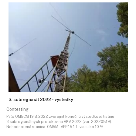
3. subregionál 2022 - výsledky
Contesting
Paľo OM5CM 19.8.2022 zverejnil konečnú výsledkovú listinu
3.subregionálnych pretekov na VKV 2022 (ver. 20220819).
Nehodnotená stanica: OM5M - VPP 15.1.f - viac ako 10 %…