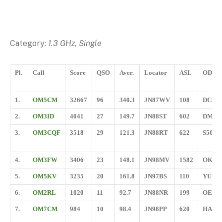
Category:
1.3 GHz, Single
Pl.
Call
Score
QSO
Aver.
Locator
ASL
ODX
1.
OM5CM
32667
96
340.3
JN87WV
108
DC6U
2.
OM3ID
4041
27
149.7
JN88ST
602
DM7A
3.
OM3CQF
3518
29
121.3
JN88RT
622
S50C
4.
OM3FW
3406
23
148.1
JN98MV
1582
OK2A
5.
OM5KV
3235
20
161.8
JN97BS
110
YU1E
6.
OM2RL
1020
11
92.7
JN88NR
199
OE3R
7.
OM7CM
984
10
98.4
JN98PP
620
HA2M