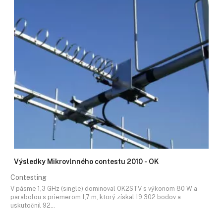
Výsledky Mikrovlnného contestu 2010 - OK
Contesting
V pásme 1,3 GHz (single) dominoval OK2STV s výkonom 80 W a
parabolou s priemerom 1,7 m, ktorý získal 19 302 bodov a
uskutočnil 92…