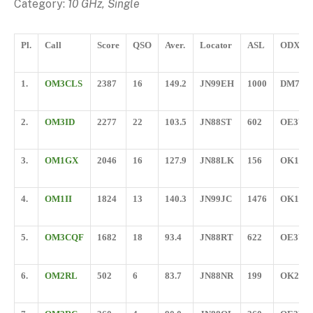
Category:
10 GHz, Single
Pl.
Call
Score
QSO
Aver.
Locator
ASL
ODX
1.
OM3CLS
2387
16
149.2
JN99EH
1000
DM7A
2.
OM3ID
2277
22
103.5
JN88ST
602
OE3WO
3.
OM1GX
2046
16
127.9
JN88LK
156
OK1VA
4.
OM1II
1824
13
140.3
JN99JC
1476
OK1KK
5.
OM3CQF
1682
18
93.4
JN88RT
622
OE3WO
6.
OM2RL
502
6
83.7
JN88NR
199
OK2TT