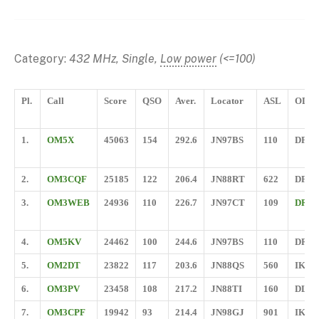
Category:
432 MHz, Single,
Low power
(<=100)
Pl.
Call
Score
QSO
Aver.
Locator
ASL
ODX
1.
OM5X
45063
154
292.6
JN97BS
110
DF0
2.
OM3CQF
25185
122
206.4
JN88RT
622
DF0
3.
OM3WEB
24936
110
226.7
JN97CT
109
DR9A
4.
OM5KV
24462
100
244.6
JN97BS
110
DR9A
5.
OM2DT
23822
117
203.6
JN88QS
560
IK4W
6.
OM3PV
23458
108
217.2
JN88TI
160
DL0
7.
OM3CPF
19942
93
214.4
JN98GJ
901
IK4W