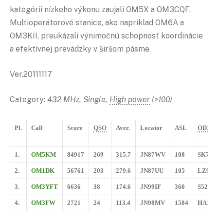
kategórii nízkeho výkonu zaujali OM5X a OM3CQF.
Multioperátorové stanice, ako napríklad OM6A a
OM3KII, preukázali výnimočnú schopnosť koordinácie
a efektívnej prevádzky v širšom pásme.
Ver.20111117
Category:
432 MHz, Single,
High power
(>100)
Pl.
Call
Score
QSO
Aver.
Locator
ASL
ODX
1.
OM5KM
84917
269
315.7
JN87WV
108
SK7M
2.
OM1DK
56761
203
279.6
JN87UU
105
LZ9X
3.
OM3YFT
6636
38
174.6
JN99IF
360
S52W
4.
OM3FW
2721
24
113.4
JN98MV
1584
HA1K