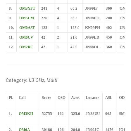
8.
OM3YFT
241
4
60.2
JN99IF
360
OM3K
9.
OM5UM
226
4
56.5
JN98EO
200
OM6A
10.
OM0AST
123
1
123.0
KN09PH
402
UR7D
11.
OM6CV
42
2
21.0
JN99LD
450
OM3
12.
OM2RC
42
1
42.0
JN88OL
360
OM3C
Category:
1.3 GHz, Multi
Pl.
Call
Score
QSO
Aver.
Locator
ASL
ODX
1.
OM3KII
52755
162
325.6
JN88UU
965
SM7G
2.
OM6A
30186
106
284.8
JN99JC
1476
IQ1K