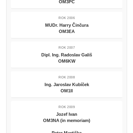
OM3PC
ROK 2006
MUDr. Harry Činčura
OM3EA
ROK 2007
Dipl. Ing. Radoslav Gališ
OM6KW
ROK 2008
Ing. Jaroslav Kubíček
OM1II
ROK 2009
Jozef Ivan
OM3NA (in memoriam)
Peter Martiška