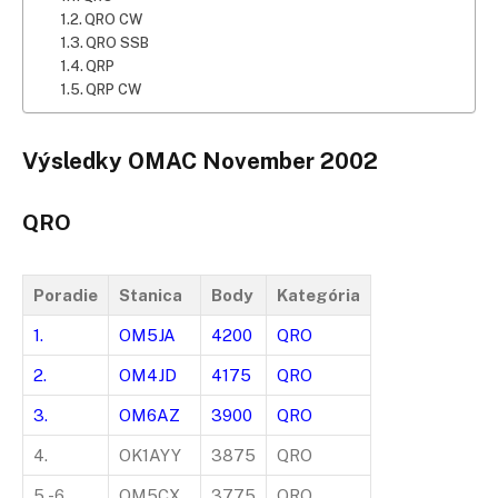
QRO
CW
QRO SSB
QRP
QRP CW
Výsledky OMAC November 2002
QRO
Poradie
Stanica
Body
Kategória
1.
OM5JA
4200
QRO
2.
OM4JD
4175
QRO
3.
OM6AZ
3900
QRO
4.
OK1AYY
3875
QRO
5.-6.
OM5CX
3775
QRO