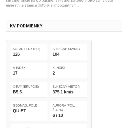
súťažnej akcie na 80 pásme. V hlavnej kategórii QRO sa na čele
umiestnila stanica OM3PA s impozantným…
KV PODMIENKY
SOLAR FLUX (SFI)
SLNEČNÉ ŠKVRNY
126
104
A-INDEX
K-INDEX
17
2
X-RAY (ERUPCIE)
SLNEČNÝ VIETOR
B5.5
375.1 km/s
GEOMAG. POLE
AURORA (POL.
QUIET
ŽIARA)
6 / 10