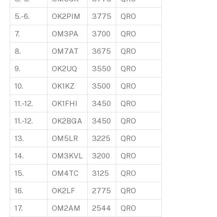
5.-6.
OK2PIM
3775
QRO
7.
OM3PA
3700
QRO
8.
OM7AT
3675
QRO
9.
OK2UQ
3550
QRO
10.
OK1KZ
3500
QRO
11.-12.
OK1FHI
3450
QRO
11.-12.
OK2BGA
3450
QRO
13.
OM5LR
3225
QRO
14.
OM3KVL
3200
QRO
15.
OM4TC
3125
QRO
16.
OK2LF
2775
QRO
17.
OM2AM
2544
QRO