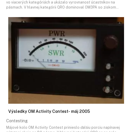
vo viacerých kategóriách a ukázalo vyrovnanosť účastníkov na
pásmach. V hlavnej kategórii QRO dominoval OM3PA so ziskom…
Výsledky OM Activity Contest- máj 2005
Contesting
Májové kolo OM Activity Contest prinieslo ďalšiu porciu napínavej