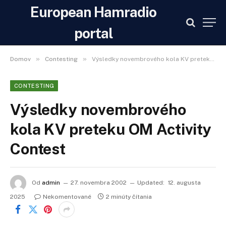
European Hamradio
portal
»
»
Domov
Contesting
Výsledky novembrového kola KV preteku OM Activity Contest
CONTESTING
Výsledky novembrového
kola KV preteku OM Activity
Contest
Od
admin
27. novembra 2002
Updated:
12. augusta
2025
Nekomentované
2 minúty čítania