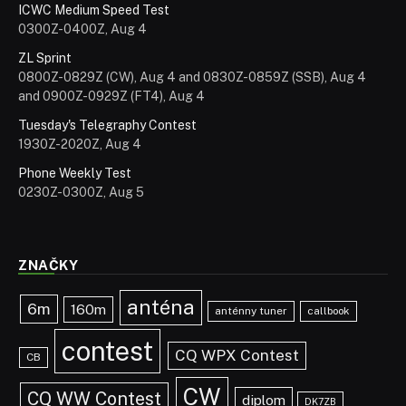
ICWC Medium Speed Test
0300Z-0400Z, Aug 4
ZL Sprint
0800Z-0829Z (CW), Aug 4 and 0830Z-0859Z (SSB), Aug 4
and 0900Z-0929Z (FT4), Aug 4
Tuesday's Telegraphy Contest
1930Z-2020Z, Aug 4
Phone Weekly Test
0230Z-0300Z, Aug 5
ZNAČKY
anténa
6m
160m
anténny tuner
callbook
contest
CQ WPX Contest
CB
CW
CQ WW Contest
diplom
DK7ZB