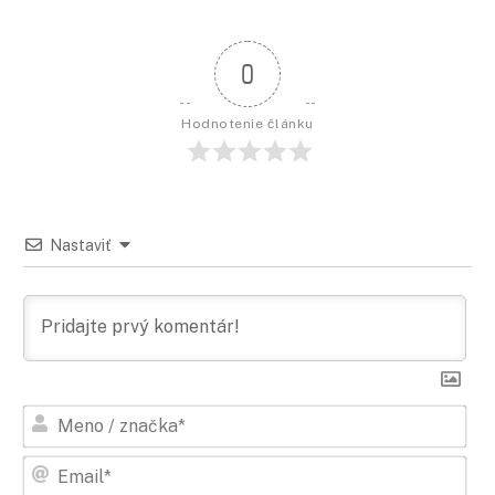
0
Hodnotenie článku
Nastaviť
Men
/
zna
Ema