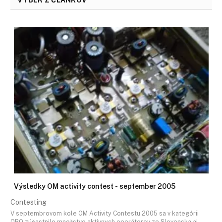
VÝBER Z ČLÁNKOV
Výsledky OM activity contest - september 2005
Contesting
V septembrovom kole OM Activity Contestu 2005 sa v kategórii
QRO zúčastnilo množstvo aktívnych operátorov zo Slovenska aj