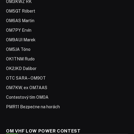
OM3KWZ RK
OM5GT Róbert
OM6AS Martin
OM7PY Ervín
OM9AUI Marek
OM5JA Tóno
OK1TNM Rudo
OK2JKD Dalibor
OTC SARA – OM9OT
OM7KW, ex OM7AAS
Contestový tím OM0A
PMR11 Bezpečne na horách
OM VHF LOW POWER CONTEST