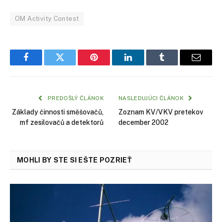
OM Activity Contest
Facebook
Twitter
Pinterest
LinkedIn
Tumblr
Email
PREDOŠLÝ ČLÁNOK
NASLEDUJÚCI ČLÁNOK
Základy činnosti směšovačů,
Zoznam KV/VKV pretekov
mf zesilovačů a detektorů
december 2002
MOHLI BY STE SI EŠTE POZRIEŤ