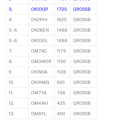
3.
OK1DQP
1725
QROSSB
4.
OK2PHI
1625
QROSSB
5.-6.
OK2BEN
1488
QROSSB
5.-6.
OK1DOL
1488
QROSSB
7.
OM7AC
1175
QROSSB
8.
OM3WOR
1150
QROSSB
9.
OK1MJA
1128
QROSSB
10.
OK1KMG
920
QROSSB
11.
OM7YA
756
QROSSB
12.
OM4AVI
425
QROSSB
13.
OM8YL
400
QROSSB