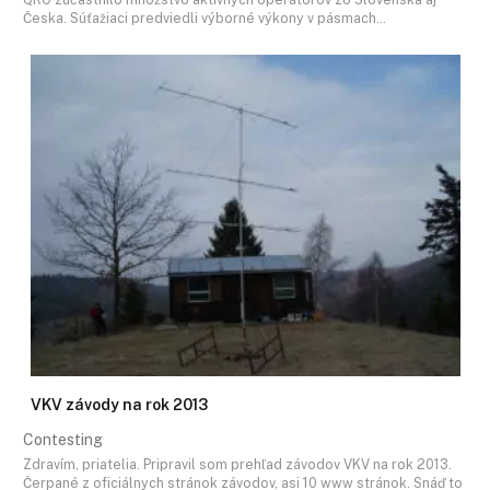
Česka. Súťažiaci predviedli výborné výkony v pásmach…
VKV závody na rok 2013
Contesting
Zdravím, priatelia. Pripravil som prehľad závodov VKV na rok 2013.
Čerpané z oficiálnych stránok závodov, asi 10 www stránok. Snáď to