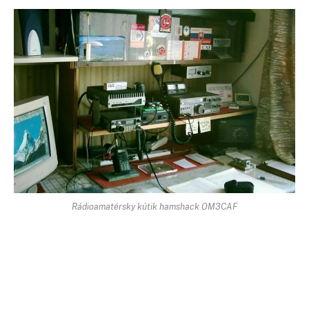
Rádioamatérsky kútik hamshack OM3CAF