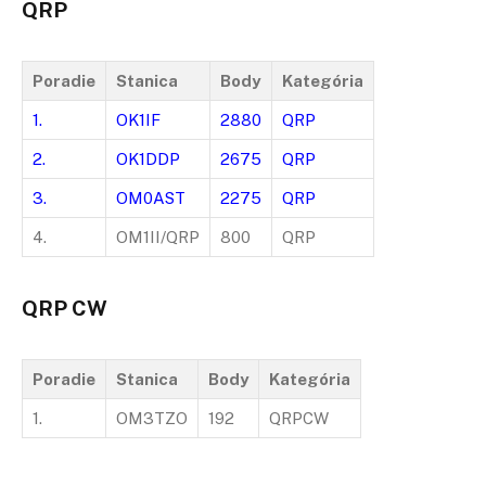
QRP
Poradie
Stanica
Body
Kategória
1.
OK1IF
2880
QRP
2.
OK1DDP
2675
QRP
3.
OM0AST
2275
QRP
4.
OM1II/QRP
800
QRP
QRP CW
Poradie
Stanica
Body
Kategória
1.
OM3TZO
192
QRPCW