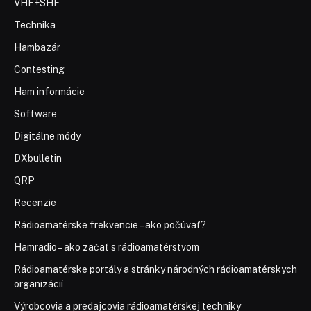
VHF+SHF
Technika
Hambazár
Contesting
Ham informácie
Software
Digitálne módy
DXbulletin
QRP
Recenzie
Rádioamatérske frekvencie – ako počúvať?
Hamradio – ako začať s rádioamatérstvom
Rádioamatérske portály a stránky národných rádioamatérskych
organizácií
Výrobcovia a predajcovia rádioamatérskej techniky