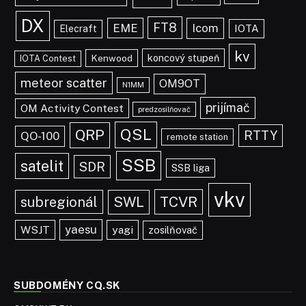
DX
FT8
EME
Icom
IOTA
Elecraft
kv
koncový stupeň
Kenwood
IOTA Contest
meteor scatter
OM9OT
N1MM
prijímač
OM Activity Contest
predzosilňovač
QSL
QRP
RTTY
QO-100
remote station
SSB
satelit
SDR
SSB liga
vkv
TCVR
subregionál
SWL
yaesu
WSJT
yagi
zosilňovač
SUBDOMÉNY CQ.SK