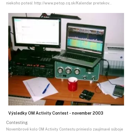
niekoho poteší: http://www.petop.cq.sk/Kalendar pretekov…
Výsledky OM Activity Contest - november 2003
Contesting
Novembrové kolo OM Activity Contestu prinieslo zaujímavé súboje