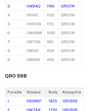
3.
OM8AQ
1166
QROCW
4.
OK1AE
1122
QROCW
5.
OK1FOG
1113
QROCW
6.
OM4WW
1000
QROCW
7.
OM7AG
902
QROCW
8.
OM1AF
836
QROCW
9.
OM0AS
408
QROCW
QRO SSB
Poradie
Stanica
Body
Kategória
1.
OK2BKP
1825
QROSSB
2.
OM7AB
1750
QROSSB