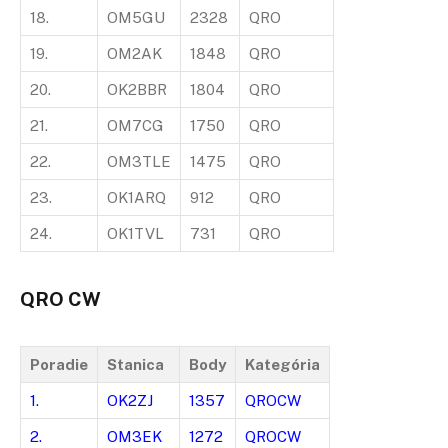
18.
OM5GU
2328
QRO
19.
OM2AK
1848
QRO
20.
OK2BBR
1804
QRO
21.
OM7CG
1750
QRO
22.
OM3TLE
1475
QRO
23.
OK1ARQ
912
QRO
24.
OK1TVL
731
QRO
QRO CW
Poradie
Stanica
Body
Kategória
1.
OK2ZJ
1357
QROCW
2.
OM3EK
1272
QROCW