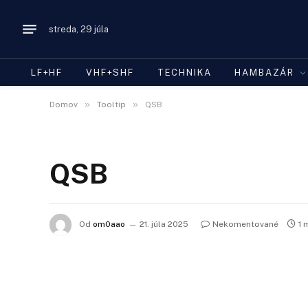
streda, 29 júla
LF+HF
VHF+SHF
TECHNIKA
HAMBAZÁR
»
»
Domov
Tooltip
QSB
QSB
Od
om0aao
21. júla 2025
Nekomentované
1 