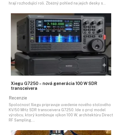
hrají rozhodující roli. Zběžný pohled na jejich desky s…
Xiegu G7250 – nová generácia 100 W SDR
transceivera
Recenzie
Spoločnosť Xiegu pripravuje uvedenie nového stolového
KV/50 MHz SDR transceivera G7250. Ide o prvý model
výrobcu, ktorý kombinuje výkon 100 W, architektúru Direct
RF Sampling,…