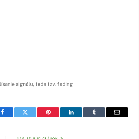
ísanie signálu, teda tzv. fading
Facebook
Twitter
Pinterest
LinkedIn
Tumblr
Email
NASLEDUJÚCI ČLÁNOK