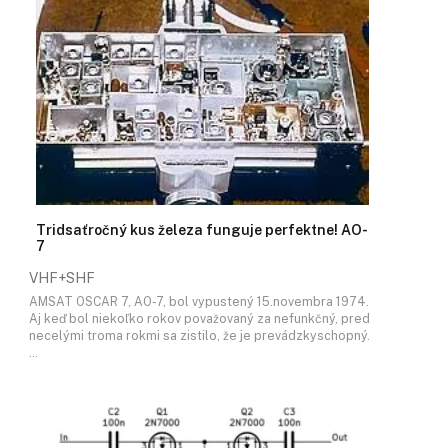
Tridsaťročný kus železa funguje perfektne! AO-
7
VHF+SHF
AMSAT OSCAR 7, AO-7, bol vypustený 15.novembra 1974.
Aj keď bol niekoľko rokov považovaný za nefunkčný, pred
necelými troma rokmi sa zistilo, že je prevádzkyschopný.
…