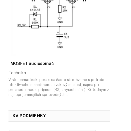
MOSFET audiospínač
Technika
V rádioamatérskej praxi sa často stretávame s potrebou
efektívneho manažmentu zvukových ciest, najmä pri
prechode medzi príjmom (RX) a vysielaním (TX). Jedným z
najnepríjemnejších sprievodných…
KV PODMIENKY