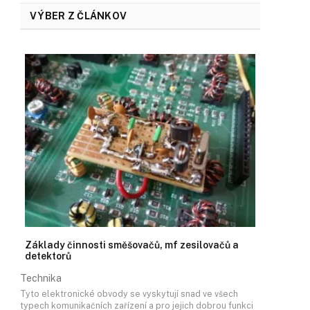
VÝBER Z ČLÁNKOV
Základy činnosti směšovačů, mf zesilovačů a
detektorů
Technika
Tyto elektronické obvody se vyskytují snad ve všech
typech komunikačních zařízení a pro jejich dobrou funkci