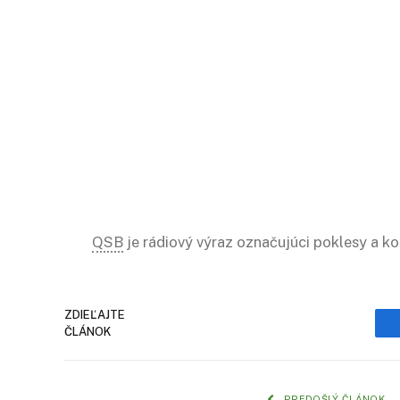
QSB
je rádiový výraz označujúci poklesy a kol
ZDIEĽAJTE
ČLÁNOK
PREDOŠLÝ ČLÁNOK