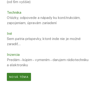
(od 6m vyššie)
Technika
Otázky, odpovede a nápady ku konštrukciám,
zapojeniam, úpravám zariadení
Iné
Sem patria príspevky, ktoré inde nie je možné
zaradiť…
Inzercia
Predám – kúpim – vymením – darujem rádiotechniku
a elektroniku
NOVÁ TÉMA