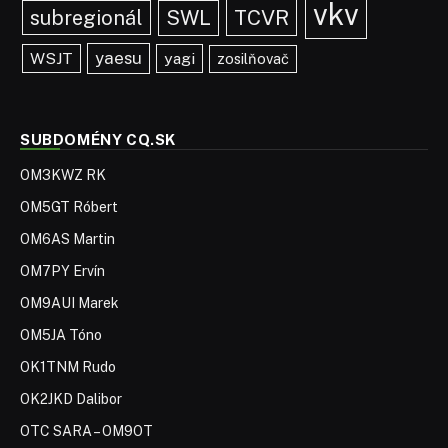
vkv
TCVR
subregionál
SWL
yaesu
WSJT
yagi
zosilňovač
SUBDOMÉNY CQ.SK
OM3KWZ RK
OM5GT Róbert
OM6AS Martin
OM7PY Ervín
OM9AUI Marek
OM5JA Tóno
OK1TNM Rudo
OK2JKD Dalibor
OTC SARA – OM9OT