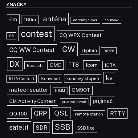
ZNAČKY
anténa
6m
160m
anténny tuner
callbook
contest
CQ WPX Contest
CB
CW
CQ WW Contest
diplom
DK7ZB
DX
FT8
EME
Icom
IOTA
Elecraft
kv
koncový stupeň
Kenwood
IOTA Contest
meteor scatter
OM9OT
N1MM
prijímač
OM Activity Contest
predzosilňovač
QSL
QRP
RTTY
QO-100
remote station
SSB
satelit
SDR
SSB liga