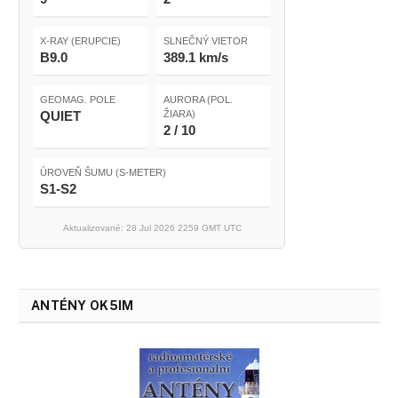
X-RAY (ERUPCIE)
SLNEČNÝ VIETOR
B9.0
389.1 km/s
GEOMAG. POLE
AURORA (POL.
QUIET
ŽIARA)
2 / 10
ÚROVEŇ ŠUMU (S-METER)
S1-S2
Aktualizované: 28 Jul 2026 2259 GMT UTC
ANTÉNY OK5IM