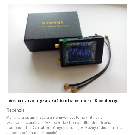
Vektorová analýza v každom hamshacku: Komplexný…
Recenzie
Meranie a optimalizácia anténnych systémov, filtrov a
vysokofrekvenčných (VF) obvodov boli po dlhé desaťročia
doménou drahých laboratórnych prístrojov. Bežný rádioamatér sa
musel spoľahnúť na klasické…