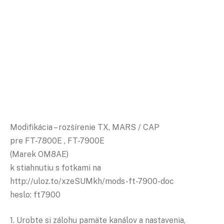
Modifikácia – rozšírenie TX, MARS / CAP
pre FT-7800E , FT-7900E
(Marek OM8AE)
k stiahnutiu s fotkami na
http://uloz.to/xzeSUMkh/mods-ft-7900-doc
heslo: ft7900
1. Urobte si zálohu pamäte kanálov a nastavenia,