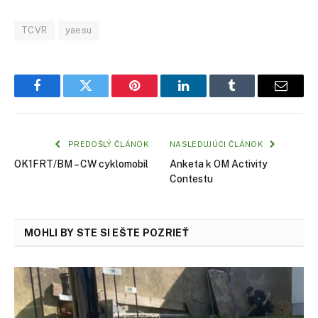
TCVR
yaesu
Facebook
Twitter
Pinterest
LinkedIn
Tumblr
Email
PREDOŠLÝ ČLÁNOK
NASLEDUJÚCI ČLÁNOK
OK1FRT/BM – CW cyklomobil
Anketa k OM Activity
Contestu
MOHLI BY STE SI EŠTE POZRIEŤ