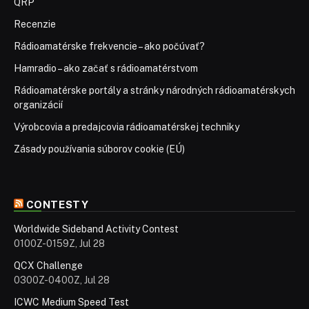
QRP
Recenzie
Rádioamatérske frekvencie – ako počúvať?
Hamradio – ako začať s rádioamatérstvom
Rádioamatérske portály a stránky národných rádioamatérskych
organizácií
Výrobcovia a predajcovia rádioamatérskej techniky
Zásady používania súborov cookie (EÚ)
CONTESTY
Worldwide Sideband Activity Contest
0100Z-0159Z, Jul 28
QCX Challenge
0300Z-0400Z, Jul 28
ICWC Medium Speed Test