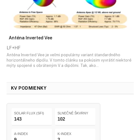
Anténa Inverted Vee
LF+HF
Anténa Inverted Vee je veľmi populárny variant štandardného
horizontálneho dipólu. V tomto článku sa pokúsim vyvrátiť niektoré
mýty spojené s obráteným V a dipólmi. Tak, ako…
KV PODMIENKY
SOLAR FLUX (SFI)
SLNEČNÉ ŠKVRNY
143
102
A-INDEX
K-INDEX
9
2