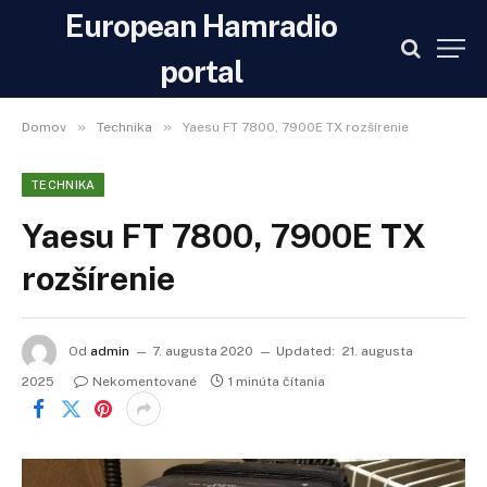
European Hamradio
portal
»
»
Domov
Technika
Yaesu FT 7800, 7900E TX rozšírenie
TECHNIKA
Yaesu FT 7800, 7900E TX
rozšírenie
Od
admin
7. augusta 2020
Updated:
21. augusta
2025
Nekomentované
1 minúta čítania