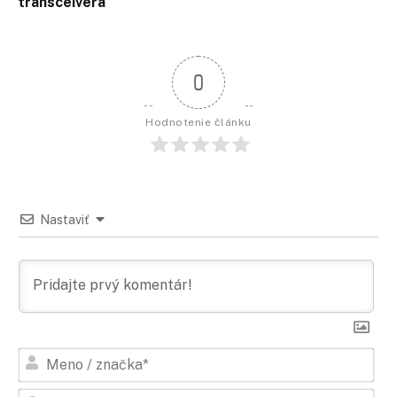
transceivera
0
Hodnotenie článku
Nastaviť
Men
/
zna
Ema