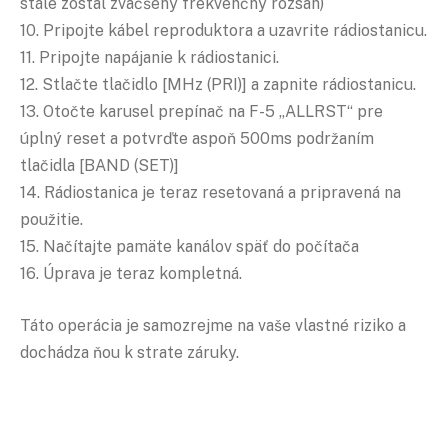
stále zostal zväčšený frekvenčný rozsah)
10. Pripojte kábel reproduktora a uzavrite rádiostanicu.
11. Pripojte napájanie k rádiostanici.
12. Stlačte tlačidlo [MHz (PRI)] a zapnite rádiostanicu.
13. Otočte karusel prepínač na F-5 „ALLRST“ pre
úplný reset a potvrďte aspoň 500ms podržaním
tlačidla [BAND (SET)]
14. Rádiostanica je teraz resetovaná a pripravená na
použitie.
15. Načítajte pamäte kanálov späť do počítača
16. Úprava je teraz kompletná.
Táto operácia je samozrejme na vaše vlastné riziko a
dochádza ňou k strate záruky.