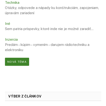
Technika
Otázky, odpovede a nápady ku konštrukciám, zapojeniam,
úpravám zariadení
Iné
Sem patria príspevky, ktoré inde nie je možné zaradiť…
Inzercia
Predám – kúpim – vymením – darujem rádiotechniku a
elektroniku
NOVÁ TÉMA
VÝBER Z ČLÁNKOV