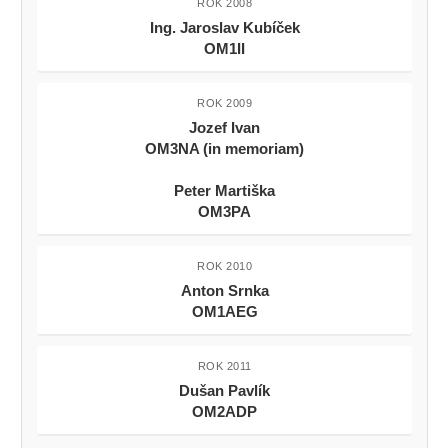
ROK 2008
Ing. Jaroslav Kubíček
OM1II
ROK 2009
Jozef Ivan
OM3NA (in memoriam)
Peter Martiška
OM3PA
ROK 2010
Anton Srnka
OM1AEG
ROK 2011
Dušan Pavlík
OM2ADP