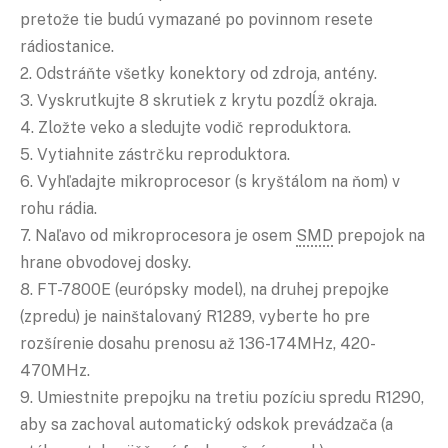
pretože tie budú vymazané po povinnom resete
rádiostanice.
2. Odstráňte všetky konektory od zdroja, antény.
3. Vyskrutkujte 8 skrutiek z krytu pozdĺž okraja.
4. Zložte veko a sledujte vodič reproduktora.
5. Vytiahnite zástrčku reproduktora.
6. Vyhľadajte mikroprocesor (s kryštálom na ňom) v
rohu rádia.
7. Naľavo od mikroprocesora je osem
SMD
prepojok na
hrane obvodovej dosky.
8. FT-7800E (európsky model), na druhej prepojke
(zpredu) je nainštalovaný R1289, vyberte ho pre
rozšírenie dosahu prenosu až 136-174MHz, 420-
470MHz.
9. Umiestnite prepojku na tretiu pozíciu spredu R1290,
aby sa zachoval automatický odskok prevádzača (a