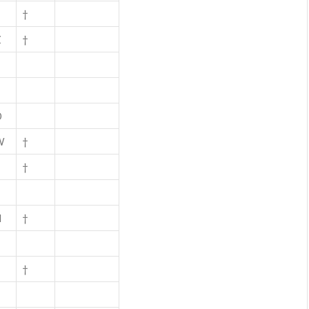
†
Z
†
O
W
†
Z
†
H
†
†