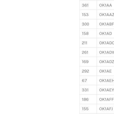
361
OK1AA
153
OK1AA
300
OK1ABF
158
OK1AD
211
OK1AD
261
OK1AD
169
OK1AD
292
OK1AE
67
OK1AE
331
OK1AEY
186
OK1AFF
155
OK1AFJ