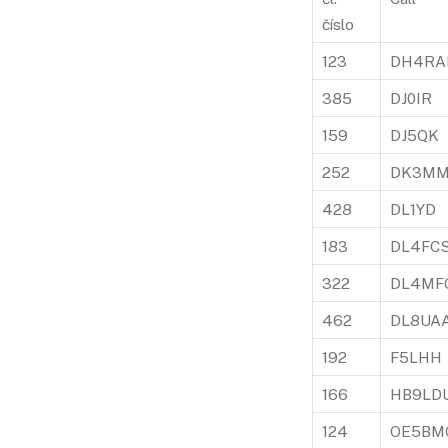
číslo
123
DH4RA
385
DJ0IR
159
DJ5QK
252
DK3M
428
DL1YD
183
DL4FC
322
DL4MF
462
DL8UA
192
F5LHH
166
HB9LD
124
OE5BM