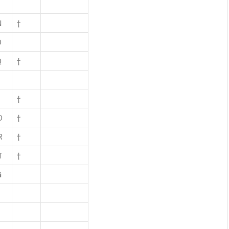
N
†
O
Q
†
†
O
†
R
†
T
†
G