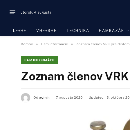
utorok, 4 augusta
LF+HF
VHF+SHF
TECHNIKA
HAMBAZÁR
»
»
Domov
Ham informácie
Zoznam členov VRK pre diplom
HAM INFORMÁCIE
Zoznam členov VRK 
Od
admin
7. augusta 2020
Updated:
3. októbra 2