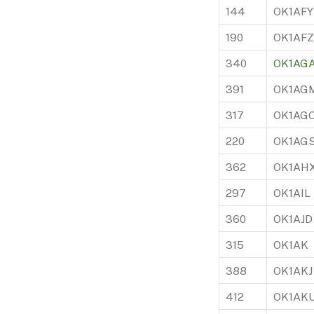
144
OK1AFY
190
OK1AFZ
340
OK1AG
391
OK1AG
317
OK1AG
220
OK1AG
362
OK1AH
297
OK1AIL
360
OK1AJD
315
OK1AK
388
OK1AKJ
412
OK1AK