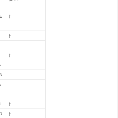
E
†
†
M
†
S
G
A
U
†
O
†