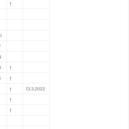
†
D
F
N
H
†
S
†
Y
†
13.3.2022
†
E
†