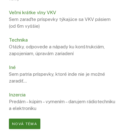
Veľmi krátke vlny VKV
Sem zaraďte príspevky týkajúce sa VKV pásiem
(od 6m vyššie)
Technika
Otázky, odpovede a nápady ku konštrukciám,
zapojeniam, úpravám zariadení
Iné
Sem patria príspevky, ktoré inde nie je možné
zaradiť…
Inzercia
Predám – kúpim – vymením – darujem rádiotechniku
a elektroniku
NOVÁ TÉMA