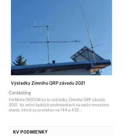
Výsledky Zimního QRP závodu 2021
Contesting
Od Mirka OK1DOM sú tu výsledky Zimního QRP závodu
2021. Vo veľmi ťažkých podmienkach sa našlo množstvo
staníc, ktoré sa pretekov na 144 a 432…
KV PODMIENKY