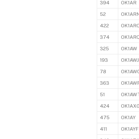
394
OK1AR
52
OK1AR
422
OK1AR
374
OK1AR
325
OK1AW
193
OK1AWJ
78
OK1AW
363
OK1AW
51
OK1AW
424
OK1AX
475
OK1AY
411
OK1AYF