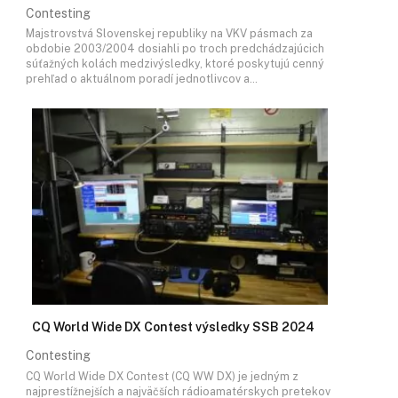
Contesting
Majstrovstvá Slovenskej republiky na VKV pásmach za
obdobie 2003/2004 dosiahli po troch predchádzajúcich
súťažných kolách medzivýsledky, ktoré poskytujú cenný
prehľad o aktuálnom poradí jednotlivcov a…
CQ World Wide DX Contest výsledky SSB 2024
Contesting
CQ World Wide DX Contest (CQ WW DX) je jedným z
najprestížnejších a najväčších rádioamatérskych pretekov