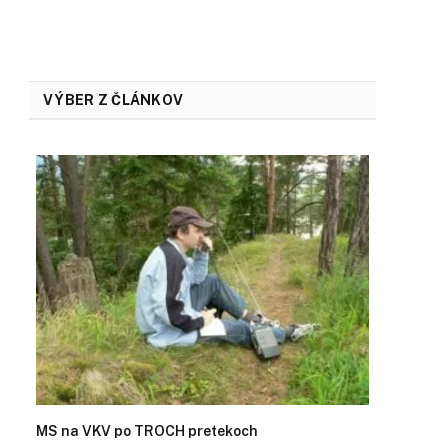
VÝBER Z ČLÁNKOV
MS na VKV po TROCH pretekoch