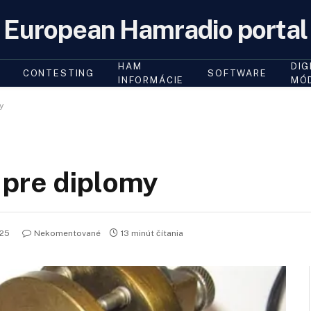
European Hamradio portal
HAM
DIG
CONTESTING
SOFTWARE
INFORMÁCIE
MÓ
y
pre diplomy
025
Nekomentované
13 minút čítania