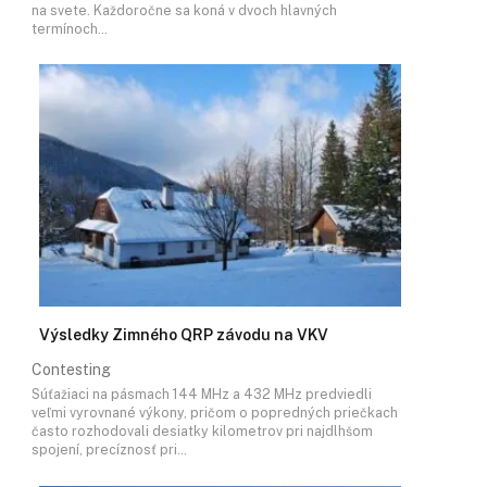
na svete. Každoročne sa koná v dvoch hlavných
termínoch…
Výsledky Zimného QRP závodu na VKV
Contesting
Súťažiaci na pásmach 144 MHz a 432 MHz predviedli
veľmi vyrovnané výkony, pričom o popredných priečkach
často rozhodovali desiatky kilometrov pri najdlhšom
spojení, precíznosť pri…