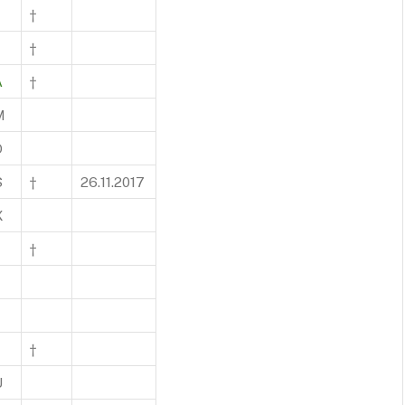
†
†
A
†
M
O
S
†
26.11.2017
X
†
†
U