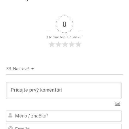
0
Hodnotenie článku
Nastaviť
Men
/
zna
Ema