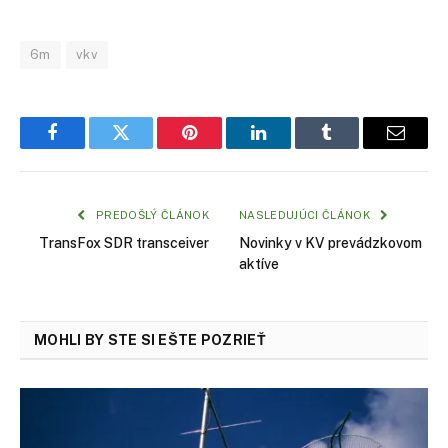
6m
vkv
Facebook
Twitter
Pinterest
LinkedIn
Tumblr
Email
PREDOŠLÝ ČLÁNOK
NASLEDUJÚCI ČLÁNOK
TransFox SDR transceiver
Novinky v KV prevádzkovom
aktíve
MOHLI BY STE SI EŠTE POZRIEŤ