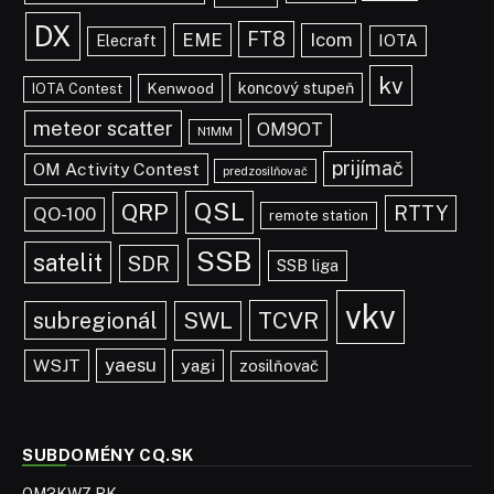
DX
FT8
EME
Icom
IOTA
Elecraft
kv
koncový stupeň
Kenwood
IOTA Contest
meteor scatter
OM9OT
N1MM
prijímač
OM Activity Contest
predzosilňovač
QSL
QRP
RTTY
QO-100
remote station
SSB
satelit
SDR
SSB liga
vkv
TCVR
subregionál
SWL
yaesu
WSJT
yagi
zosilňovač
SUBDOMÉNY CQ.SK