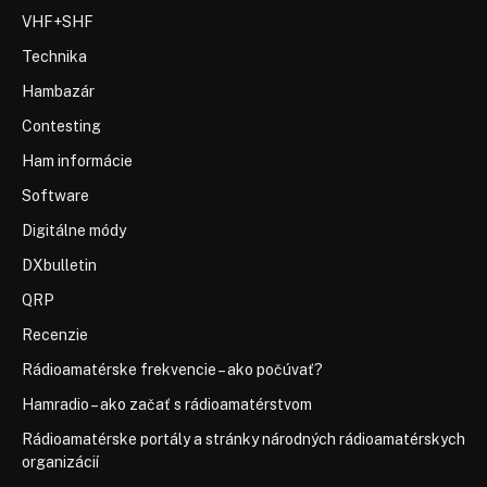
VHF+SHF
Technika
Hambazár
Contesting
Ham informácie
Software
Digitálne módy
DXbulletin
QRP
Recenzie
Rádioamatérske frekvencie – ako počúvať?
Hamradio – ako začať s rádioamatérstvom
Rádioamatérske portály a stránky národných rádioamatérskych
organizácií