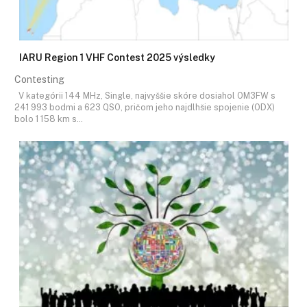
IARU Region 1 VHF Contest 2025 výsledky
Contesting
V kategórii 144 MHz, Single, najvyššie skóre dosiahol OM3FW s
241 993 bodmi a 623 QSO, pričom jeho najdlhšie spojenie (ODX)
bolo 1 158 km s…