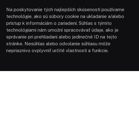
Na poskytovanie tých najlepších skúseností používame
technológie, ako sú súbory cookie na ukladanie a/alebo
prístup k informáciám o zariadení. Súhlas s týmito
technológiami nám umožní spracovávať údaje, ako je
správanie pri prehliadaní alebo jedinečné ID na tejto
stránke. Nesúhlas alebo odvolanie súhlasu môže
nepriaznivo ovplyvniť určité vlastnosti a funkcie.