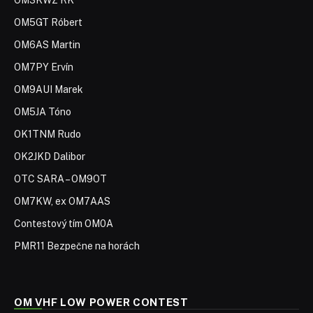
OM3KWZ RK
OM5GT Róbert
OM6AS Martin
OM7PY Ervín
OM9AUI Marek
OM5JA Tóno
OK1TNM Rudo
OK2JKD Dalibor
OTC SARA – OM9OT
OM7KW, ex OM7AAS
Contestový tím OM0A
PMR11 Bezpečne na horách
OM VHF LOW POWER CONTEST