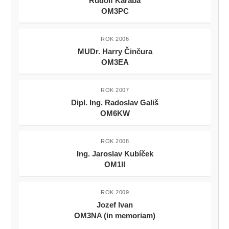
Rudolf Karaba
OM3PC
ROK 2006
MUDr. Harry Činčura
OM3EA
ROK 2007
Dipl. Ing. Radoslav Gališ
OM6KW
ROK 2008
Ing. Jaroslav Kubíček
OM1II
ROK 2009
Jozef Ivan
OM3NA (in memoriam)