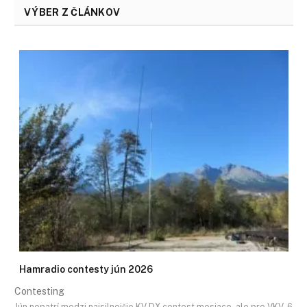
VÝBER Z ČLÁNKOV
Hamradio contesty jún 2026
Contesting
Jún nepatrí medzi najsilnejšie KV DX contest mesiace, ale pre VKV, 6