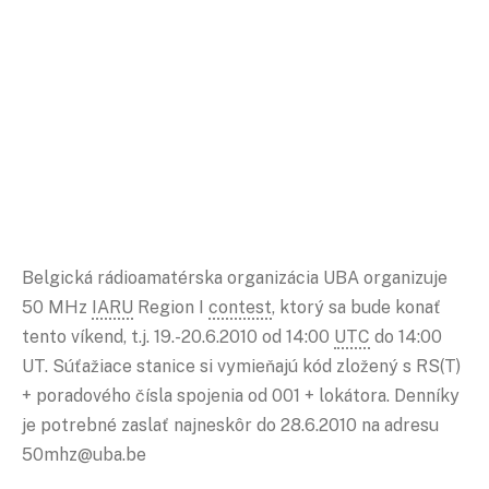
Belgická rádioamatérska organizácia UBA organizuje
50 MHz
IARU
Region I
contest
, ktorý sa bude konať
tento víkend, t.j. 19.-20.6.2010 od 14:00
UTC
do 14:00
UT. Súťažiace stanice si vymieňajú kód zložený s RS(T)
+ poradového čísla spojenia od 001 + lokátora. Denníky
je potrebné zaslať najneskôr do 28.6.2010 na adresu
50mhz@uba.be