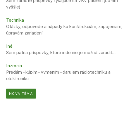
Sem zaraďte príspevky týkajúce sa VKV pásiem (od 6m
vyššie)
Technika
Otázky, odpovede a nápady ku konštrukciám, zapojeniam,
úpravám zariadení
Iné
Sem patria príspevky, ktoré inde nie je možné zaradiť…
Inzercia
Predám – kúpim – vymením – darujem rádiotechniku a
elektroniku
NOVÁ TÉMA