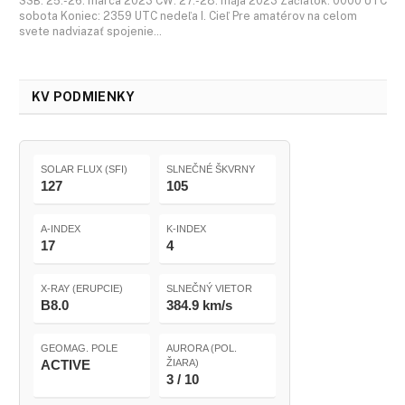
SSB: 25.-26. marca 2023 CW: 27.-28. mája 2023 Začiatok: 0000 UTC
sobota Koniec: 2359 UTC nedeľa I. Cieľ Pre amatérov na celom
svete nadviazať spojenie…
KV PODMIENKY
SOLAR FLUX (SFI)
SLNEČNÉ ŠKVRNY
127
105
A-INDEX
K-INDEX
17
4
X-RAY (ERUPCIE)
SLNEČNÝ VIETOR
B8.0
384.9 km/s
GEOMAG. POLE
AURORA (POL.
ACTIVE
ŽIARA)
3 / 10