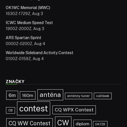
OK1WC Memorial (MWC)
1630Z-1729Z, Aug 3
ICWC Medium Speed Test
1900Z-2000Z, Aug 3
ARS Spartan Sprint
0000Z-0200Z, Aug 4
Worldwide Sideband Activity Contest
0100Z-0159Z, Aug 4
ZNAČKY
anténa
6m
160m
anténny tuner
callbook
contest
CQ WPX Contest
CB
CW
CQ WW Contest
diplom
DK7ZB