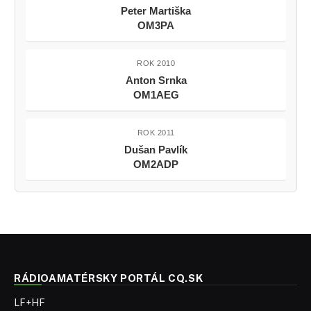
Peter Martiška
OM3PA
ROK 2010
Anton Srnka
OM1AEG
ROK 2011
Dušan Pavlík
OM2ADP
RÁDIOAMATÉRSKY PORTÁL CQ.SK
LF+HF