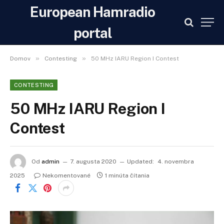
European Hamradio
portal
»
»
Domov
Contesting
50 MHz IARU Region I Contest
CONTESTING
50 MHz IARU Region I
Contest
Od
admin
7. augusta 2020
Updated:
4. novembra
2025
Nekomentované
1 minúta čítania