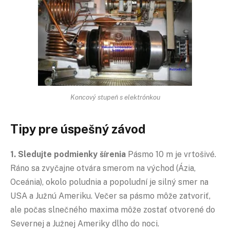
Koncový stupeň s elektrónkou
Tipy pre úspešný závod
1. Sledujte podmienky šírenia
Pásmo 10 m je vrtošivé.
Ráno sa zvyčajne otvára smerom na východ (Ázia,
Oceánia), okolo poludnia a popoludní je silný smer na
USA a Južnú Ameriku. Večer sa pásmo môže zatvoriť,
ale počas slnečného maxima môže zostať otvorené do
Severnej a Južnej Ameriky dlho do noci.