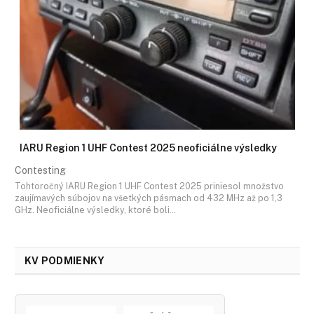
IARU Region 1 UHF Contest 2025 neoficiálne výsledky
Contesting
Tohtoročný IARU Region 1 UHF Contest 2025 priniesol množstvo
zaujímavých súbojov na všetkých pásmach od 432 MHz až po 1,3
GHz. Neoficiálne výsledky, ktoré boli…
KV PODMIENKY