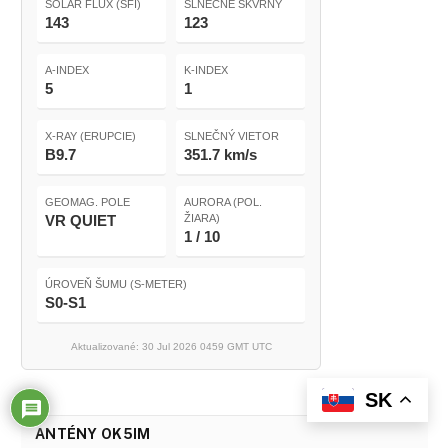
SOLAR FLUX (SFI)
SLNEČNÉ ŠKVRNY
143
123
A-INDEX
K-INDEX
5
1
X-RAY (ERUPCIE)
SLNEČNÝ VIETOR
B9.7
351.7 km/s
GEOMAG. POLE
AURORA (POL.
VR QUIET
ŽIARA)
1 / 10
ÚROVEŇ ŠUMU (S-METER)
S0-S1
Aktualizované: 30 Jul 2026 0459 GMT UTC
SK
ANTÉNY OK5IM