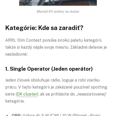
Montáž KV antény na stožiar
Kategórie: Kde sa zaradiť?
ARRL 10m Contest ponúka širokú paletu kategórií,
takže si každý nájde svoje miesto. Základné delenie je
nasledovné:
1. Single Operator (Jeden operátor)
Jeden človek obsluhuje rádio, loguje a robí všetku
prácu. V tejto kategórii je zakázané používať spotting
siete (
DX cluster
), ak sa prihlásite do „neassistovanej“
kategórie.
QRP
:
Výkon do 5 W (CW) / 10 W (Phone) –
Pozor,