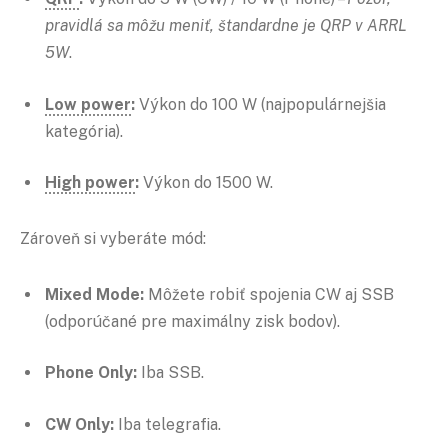
pravidlá sa môžu meniť, štandardne je QRP v ARRL
5W
.
Low power
:
Výkon do 100 W (najpopulárnejšia
kategória).
High power
:
Výkon do 1500 W.
Zároveň si vyberáte mód:
Mixed Mode:
Môžete robiť spojenia CW aj SSB
(odporúčané pre maximálny zisk bodov).
Phone Only:
Iba SSB.
CW Only:
Iba telegrafia.