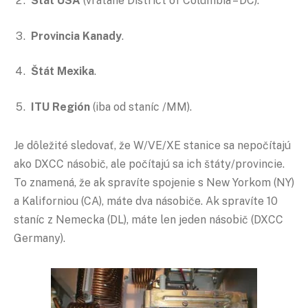
Štát USA
(vrátane District of Columbia – DC).
Provincia Kanady
.
Štát Mexika
.
ITU Región
(iba od staníc /MM).
Je dôležité sledovať, že W/VE/XE stanice sa nepočítajú
ako DXCC násobič, ale počítajú sa ich štáty/provincie.
To znamená, že ak spravíte spojenie s New Yorkom (NY)
a Kaliforniou (CA), máte dva násobiče. Ak spravíte 10
staníc z Nemecka (DL), máte len jeden násobič (DXCC
Germany).