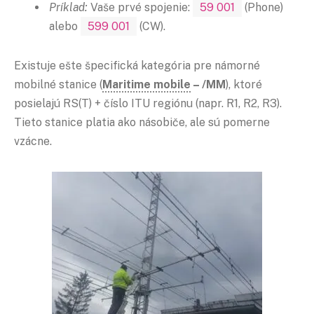
Príklad:
Vaše prvé spojenie:
59 001
(Phone)
alebo
599 001
(CW).
Existuje ešte špecifická kategória pre námorné
mobilné stanice (
Maritime mobile
– /MM
), ktoré
posielajú RS(T) + číslo ITU regiónu (napr. R1, R2, R3).
Tieto stanice platia ako násobiče, ale sú pomerne
vzácne.