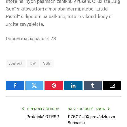
ktoré na iných pásmach zaniknú v rušení. Či už ste „Big
Gun“ s kilowattom a monobandermi, alebo „Little
Pistol“ s dipólom na balkóne, toto je víkend, kedy si
určite zavysielate.
Dopočutia na pásme! 73.
contest
CW
SSB
Facebook
Twitter
Pinterest
LinkedIn
Tumblr
Email
PREDOŠLÝ ČLÁNOK
NASLEDUJÚCI ČLÁNOK
Praktické OTRSP
PZ5OZ – DX prevádzka zo
Surinamu