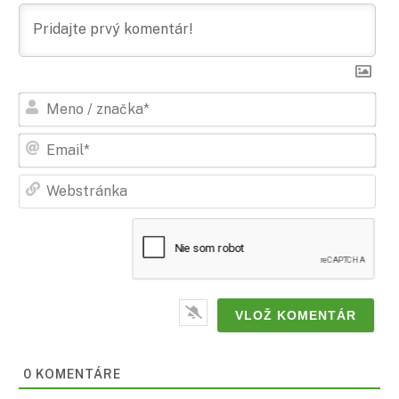
Men
/
zna
Ema
Web
0
KOMENTÁRE