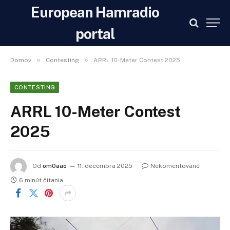
European Hamradio
portal
»
»
Domov
Contesting
ARRL 10-Meter Contest 2025
CONTESTING
ARRL 10-Meter Contest
2025
Od
om0aao
11. decembra 2025
Nekomentované
6 minút čítania