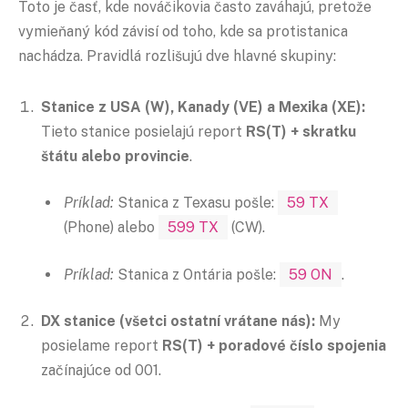
Toto je časť, kde nováčikovia často zaváhajú, pretože
vymieňaný kód závisí od toho, kde sa protistanica
nachádza. Pravidlá rozlišujú dve hlavné skupiny:
Stanice z USA (W), Kanady (VE) a Mexika (XE):
Tieto stanice posielajú report
RS(T) + skratku
štátu alebo provincie
.
Príklad:
Stanica z Texasu pošle:
59 TX
(Phone) alebo
599 TX
(CW).
Príklad:
Stanica z Ontária pošle:
59 ON
.
DX stanice (všetci ostatní vrátane nás):
My
posielame report
RS(T) + poradové číslo spojenia
začínajúce od 001.