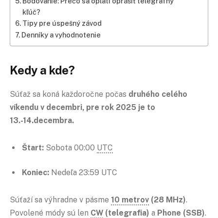
Bodovanie: Prečo sa oplatí oprášiť telegrafný
kľúč?
Tipy pre úspešný závod
Denníky a vyhodnotenie
Kedy a kde?
Súťaž sa koná každoročne počas
druhého celého
víkendu v decembri, pre rok 2025 je to
13.-14.decembra.
Štart:
Sobota 00:00
UTC
Koniec:
Nedeľa 23:59 UTC
Súťaží sa výhradne v pásme
10 metrov
(28 MHz)
.
Povolené módy sú len
CW
(telegrafia)
a
Phone (SSB)
.