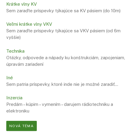
Krátke vlny KV
Sem zaraďte príspevky týkajúce sa KV pásiem (do 10m)
Veľmi krátke vlny VKV
Sem zaraďte príspevky týkajúce sa VKV pásiem (od 6m
vyššie)
Technika
Otázky, odpovede a nápady ku konštrukciám, zapojeniam,
úpravám zariadení
Iné
Sem patria príspevky, ktoré inde nie je možné zaradiť…
Inzercia
Predám – kúpim – vymením – darujem rádiotechniku a
elektroniku
NOVÁ TÉMA