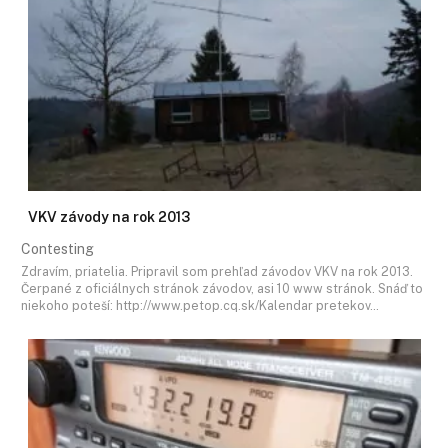
VKV závody na rok 2013
Contesting
Zdravím, priatelia. Pripravil som prehľad závodov VKV na rok 2013.
Čerpané z oficiálnych stránok závodov, asi 10 www stránok. Snáď to
niekoho poteší: http://www.petop.cq.sk/Kalendar pretekov…