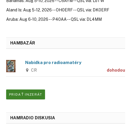
Bahamas: Aug 5-10, 2026 -- C6AYM -- QSL via: LoTW
Aland Is: Aug 5-12, 2026 -- OH0ERF -- QSL via: DK0ERF
Aruba: Aug 6-10, 2026 -- P40AA -- QSL via: DL4MM
HAMBAZÁR
Nabídka pro radioamatéry
CR
dohodou
PRIDAŤ INZERÁT
HAMRADIO DISKUSIA