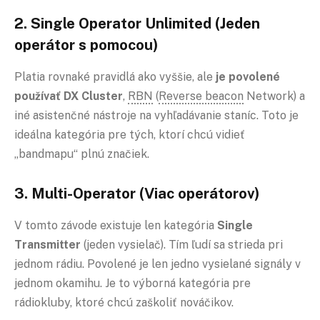
2. Single Operator Unlimited (Jeden
operátor s pomocou)
Platia rovnaké pravidlá ako vyššie, ale
je povolené
používať DX Cluster
,
RBN
(
Reverse beacon
Network) a
iné asistenčné nástroje na vyhľadávanie staníc. Toto je
ideálna kategória pre tých, ktorí chcú vidieť
„bandmapu“ plnú značiek.
3. Multi-Operator (Viac operátorov)
V tomto závode existuje len kategória
Single
Transmitter
(jeden vysielač). Tím ľudí sa strieda pri
jednom rádiu. Povolené je len jedno vysielané signály v
jednom okamihu. Je to výborná kategória pre
rádiokluby, ktoré chcú zaškoliť nováčikov.