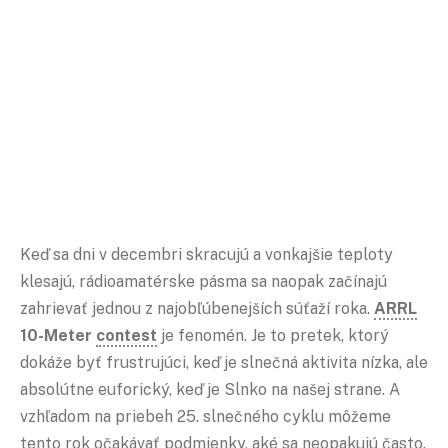
Keď sa dni v decembri skracujú a vonkajšie teploty
klesajú, rádioamatérske pásma sa naopak začínajú
zahrievať jednou z najobľúbenejších súťaží roka.
ARRL
10-Meter
contest
je fenomén. Je to pretek, ktorý
dokáže byť frustrujúci, keď je slnečná aktivita nízka, ale
absolútne euforický, keď je Slnko na našej strane. A
vzhľadom na priebeh 25. slnečného cyklu môžeme
tento rok očakávať podmienky, aké sa neopakujú často.