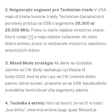
2. Neignorujte segment pre Technician triedu
V USA
majú držitelia licencie triedy Technician (začiatočníci)
povolený prístup na SSB v segmente
28.300 až
28.500 MHz
. Práve tu často nájdete množstvo staníc,
ktoré volajú
CQ
a majú slabšie vybavenie. Ak máte
dobrú anténu, práve tu nazbierate množstvo násobičov
amerických štátov.
3. Mixed Mode stratégia
Ak idete na výsledok,
začnite na CW. Body naskakujú rýchlejšie (4
body/QSO). Keď sa pile-upy na CW zmenšia alebo
pásmo začne šumieť, presuňte sa na SSB. Nezabudnite
pravidelne kontrolovať oba segmenty pásma.
4. Technika a antény
Hoci sa hovorí, že na 10 m stačí
„kus drôtu“, smerová anténa (
yagi
,
quad
,
Moxon
) je