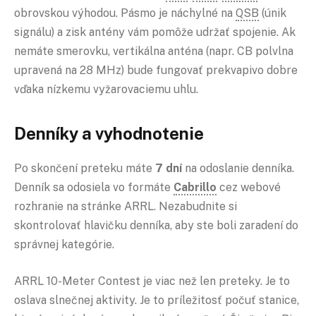
obrovskou výhodou. Pásmo je náchylné na
QSB
(únik
signálu) a zisk antény vám pomôže udržať spojenie. Ak
nemáte smerovku, vertikálna anténa (napr. CB polvlna
upravená na 28 MHz) bude fungovať prekvapivo dobre
vďaka nízkemu vyžarovaciemu uhlu.
Denníky a vyhodnotenie
Po skončení preteku máte
7 dní
na odoslanie denníka.
Denník sa odosiela vo formáte
Cabrillo
cez webové
rozhranie na stránke ARRL. Nezabudnite si
skontrolovať hlavičku denníka, aby ste boli zaradení do
správnej kategórie.
ARRL 10-Meter Contest je viac než len preteky. Je to
oslava slnečnej aktivity. Je to príležitosť počuť stanice,