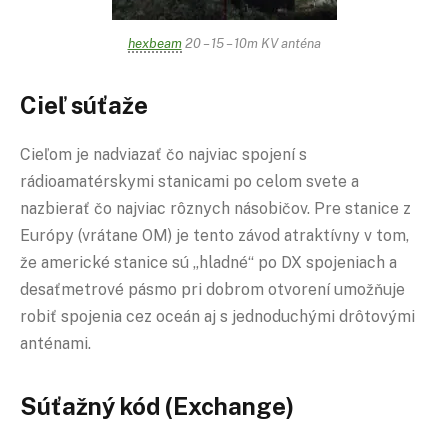
hexbeam
20 – 15 – 10m KV anténa
Cieľ súťaže
Cieľom je nadviazať čo najviac spojení s
rádioamatérskymi stanicami po celom svete a
nazbierať čo najviac rôznych násobičov. Pre stanice z
Európy (vrátane OM) je tento závod atraktívny v tom,
že americké stanice sú „hladné“ po DX spojeniach a
desaťmetrové pásmo pri dobrom otvorení umožňuje
robiť spojenia cez oceán aj s jednoduchými drôtovými
anténami.
Súťažný kód (Exchange)