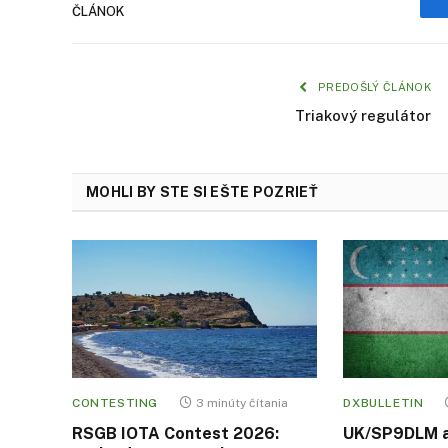
ČLÁNOK
PREDOŠLÝ ČLÁNOK
Triakový regulátor
MOHLI BY STE SI EŠTE POZRIEŤ
CONTESTING
3 minúty čítania
DXBULLETIN
RSGB IOTA Contest 2026:
UK/SP9DLM 