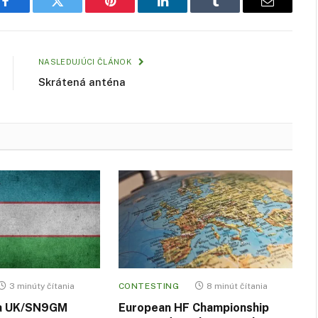
Facebook
Twitter
Pinterest
LinkedIn
Tumblr
Email
NASLEDUJÚCI ČLÁNOK
Skrátená anténa
3 minúty čítania
CONTESTING
8 minút čítania
a UK/SN9GM
European HF Championship