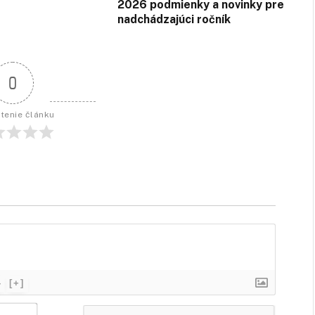
2026 podmienky a novinky pre
nadchádzajúci ročník
0
tenie článku
}
[+]
Meno