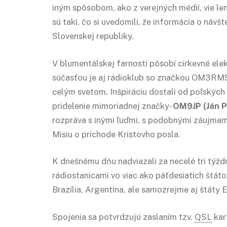
iným spôsobom, ako z verejných médií, vie len
sú takí, čo si uvedomili, že informácia o návš
Slovenskej republiky.
V blumentálskej farnosti pôsobí cirkevné elek
súčasťou je aj rádioklub so značkou OM3RMS
celým svetom. Inšpiráciu dostali od poľských 
pridelenie mimoriadnej značky-
OM9JP (Ján P
rozpráva s inými ľuďmi, s podobnými záujmami
Misiu o príchode Kristovho posla.
K dnešnému dňu nadviazali za necelé tri týždn
rádiostanicami vo viac ako päťdesiatich štáto
Brazília, Argentína, ale samozrejme aj štáty 
Spojenia sa potvrdzujú zaslaním tzv.
QSL
kar