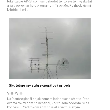
lokalizácie APRS, som sa rozhodol tento systém vyskúšať
aj ja a porovnať ho s programom TrackMe. Rozhodujúcimi
kritériami pri…
Skutočne iný subregionálový príbeh
VHF+SHF
Na 2.subregionál nejak nemám jednoducho šťastie. Pred
dvoma rokmi som ho nestihol, keďže som nedostal včas
koncesiu. Pred rokom som ho išiel s veľmi slabým…