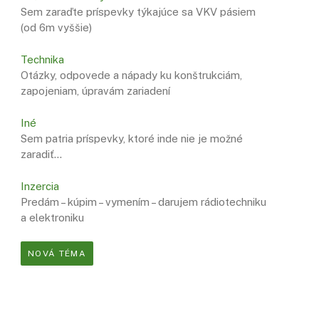
Sem zaraďte príspevky týkajúce sa VKV pásiem
(od 6m vyššie)
Technika
Otázky, odpovede a nápady ku konštrukciám,
zapojeniam, úpravám zariadení
Iné
Sem patria príspevky, ktoré inde nie je možné
zaradiť…
Inzercia
Predám – kúpim – vymením – darujem rádiotechniku
a elektroniku
NOVÁ TÉMA