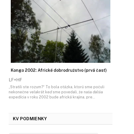
Kongo 2002: Africké dobrodružstvo (prvá časť)
LF+HF
„Stratili ste rozum?“ To bola otázka, ktorú sme počuli
nekonečne veľakrát keď sme povedali, že naša ďalšia
expedícia v roku 2002 bude africká krajina, pre…
KV PODMIENKY