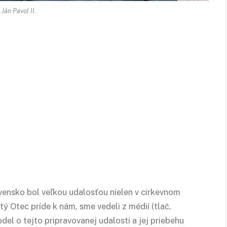
Ján Pavol II.
ovensko bol veľkou udalosťou nielen v cirkevnom
ätý Otec príde k nám, sme vedeli z médií (tlač,
edel o tejto pripravovanej udalosti a jej priebehu