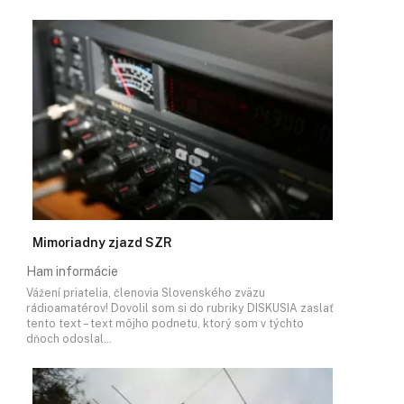
Mimoriadny zjazd SZR
Ham informácie
Vážení priatelia, členovia Slovenského zväzu
rádioamatérov! Dovolil som si do rubriky DISKUSIA zaslať
tento text – text môjho podnetu, ktorý som v týchto
dňoch odoslal…