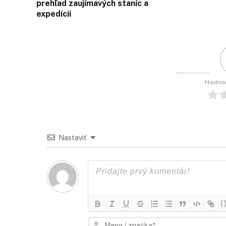
prehľad zaujímavých staníc a
expedícií
Hodno
Nastaviť
{