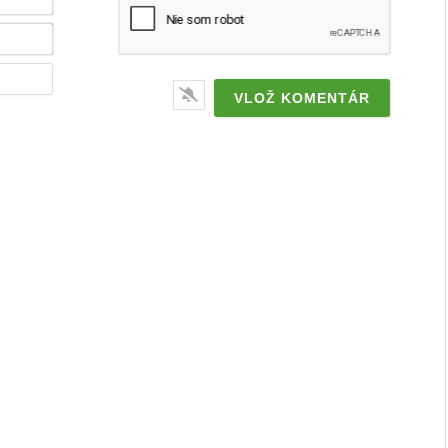
/
značka*
Email*
Webstránka