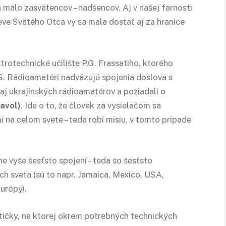
 málo zasvätencov – nadšencov. Aj v našej farnosti
teve Svätého Otca vy sa mala dostať aj za hranice
trotechnické učilište P.G. Frassatiho, ktorého
. Rádioamatéri nadväzujú spojenia doslova s
aj ukrajinských rádioamatérov a požiadali o
avol)
. Ide o to, že človek za vysielačom sa
 na celom svete – teda robí misiu, v tomto prípade
e vyše šesťsto spojení – teda so šesťsto
ch sveta (sú to napr. Jamaica, Mexico, USA,
Európy).
tičky, na ktorej okrem potrebných technických