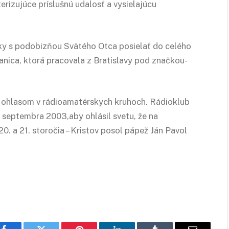
erizujúce príslušnú udalosť a vysielajúcu
čky s podobizňou Svätého Otca posielať do celého
anica, ktorá pracovala z Bratislavy pod značkou-
a ohlasom v rádioamatérskych kruhoch. Rádioklub
 septembra 2003,aby ohlásil svetu, že na
0. a 21. storočia – Kristov posol pápež Ján Pavol