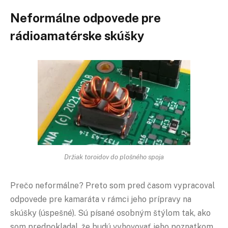
Neformálne odpovede pre
rádioamatérske skúšky
Držiak toroidov do plošného spoja
Prečo neformálne? Preto som pred časom vypracoval
odpovede pre kamaráta v rámci jeho prípravy na
skúšky (úspešné). Sú písané osobným štýlom tak, ako
som predpokladal, že budú vyhovovať jeho poznatkom,