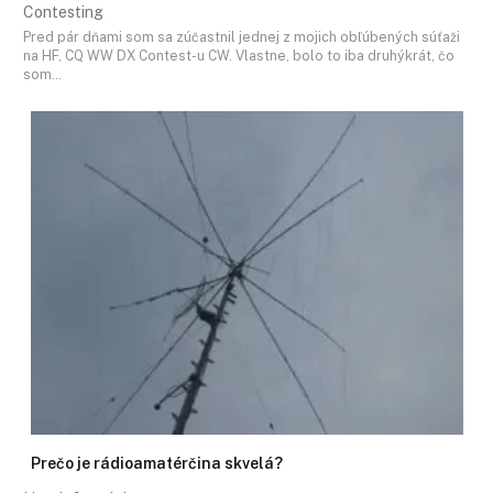
Contesting
Pred pár dňami som sa zúčastnil jednej z mojich obľúbených súťaži
na HF, CQ WW DX Contest-u CW. Vlastne, bolo to iba druhýkrát, čo
som…
Prečo je rádioamatérčina skvelá?