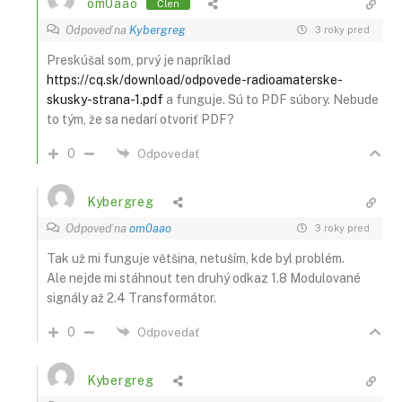
om0aao
Člen
Odpoveď na
Kybergreg
3 roky pred
Preskúšal som, prvý je napríklad
https://cq.sk/download/odpovede-radioamaterske-
skusky-strana-1.pdf
a funguje. Sú to PDF súbory. Nebude
to tým, že sa nedarí otvoriť PDF?
0
Odpovedať
Kybergreg
Odpoveď na
om0aao
3 roky pred
Tak už mi funguje většina, netuším, kde byl problém.
Ale nejde mi stáhnout ten druhý odkaz
1.8 Modulované
signály až 2.4 Transformátor.
0
Odpovedať
Kybergreg