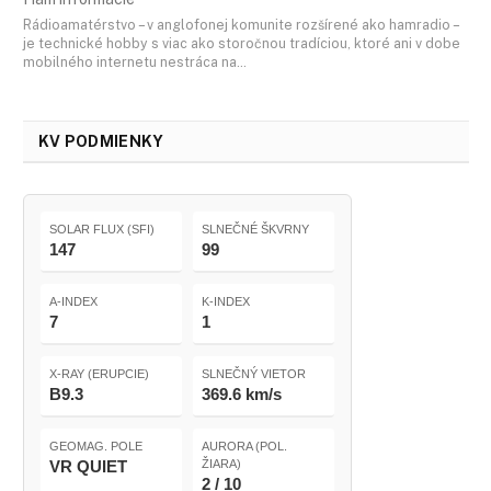
Rádioamatérstvo – v anglofonej komunite rozšírené ako hamradio –
je technické hobby s viac ako storočnou tradíciou, ktoré ani v dobe
mobilného internetu nestráca na…
KV PODMIENKY
SOLAR FLUX (SFI)
SLNEČNÉ ŠKVRNY
147
99
A-INDEX
K-INDEX
7
1
X-RAY (ERUPCIE)
SLNEČNÝ VIETOR
B9.3
369.6 km/s
GEOMAG. POLE
AURORA (POL.
VR QUIET
ŽIARA)
2 / 10