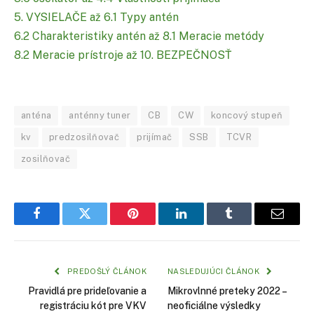
5. VYSIELAČE až 6.1 Typy antén
6.2 Charakteristiky antén až 8.1 Meracie metódy
8.2 Meracie prístroje až 10. BEZPEČNOSŤ
anténa
anténny tuner
CB
CW
koncový stupeň
kv
predzosilňovač
prijímač
SSB
TCVR
zosilňovač
Facebook
Twitter
Pinterest
LinkedIn
Tumblr
Email
PREDOŠLÝ ČLÁNOK
NASLEDUJÚCI ČLÁNOK
Pravidlá pre prideľovanie a
Mikrovlnné preteky 2022 –
registráciu kót pre VKV
neoficiálne výsledky