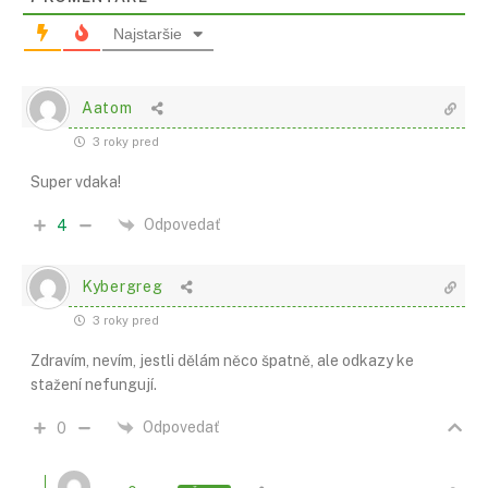
Najstaršie
Aatom
3 roky pred
Super vdaka!
Odpovedať
4
Kybergreg
3 roky pred
Zdravím, nevím, jestli dělám něco špatně, ale odkazy ke
stažení nefungují.
Odpovedať
0