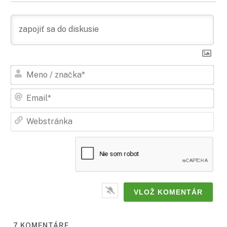
Men
/
zna
Ema
Web
7
KOMENTÁRE