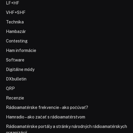
LF+HF
VHF+SHF
Technika
Hambazár
Contesting
Ham informácie
Software
Digitálne módy
DXbulletin
QRP
Recenzie
Rádioamatérske frekvencie – ako počúvať?
Hamradio – ako začať s rádioamatérstvom
Rádioamatérske portály a stránky národných rádioamatérskych
organizácií