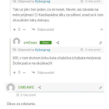
Odpoveď na
Kybergreg
3 roky pred
Tak už jde i ten jeden, co mi nešel. Nevím, asi závada na
mém přijímači 🙂 Každopádně díky za sdílení, snad se k těm
zkouškám taky dokopu.
0
Odpovedať
om0aao
Člen
Odpoveď na
Kybergreg
3 roky pred
SRI, v tom druhom linku bola chybička (chýbala medzera).
Držím palce na skúškach!
0
Odpovedať
OM5AWE
2 roky pred
Dikes za zdielanie.