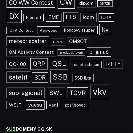
CW
CQ WW Contest
diplom
DK7ZB
DX
FT8
EME
Icom
IOTA
Elecraft
kv
koncový stupeň
Kenwood
IOTA Contest
meteor scatter
OM9OT
N1MM
prijímač
OM Activity Contest
predzosilňovač
QSL
QRP
RTTY
QO-100
remote station
SSB
satelit
SDR
SSB liga
vkv
TCVR
subregionál
SWL
yaesu
WSJT
yagi
zosilňovač
SUBDOMÉNY CQ.SK