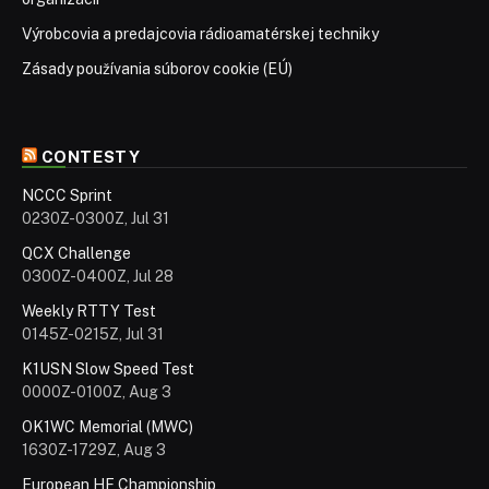
Výrobcovia a predajcovia rádioamatérskej techniky
Zásady používania súborov cookie (EÚ)
CONTESTY
NCCC Sprint
0230Z-0300Z, Jul 31
QCX Challenge
0300Z-0400Z, Jul 28
Weekly RTTY Test
0145Z-0215Z, Jul 31
K1USN Slow Speed Test
0000Z-0100Z, Aug 3
OK1WC Memorial (MWC)
1630Z-1729Z, Aug 3
European HF Championship