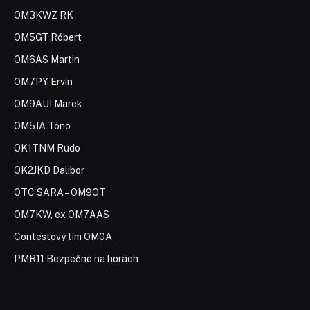
OM3KWZ RK
OM5GT Róbert
OM6AS Martin
OM7PY Ervín
OM9AUI Marek
OM5JA Tóno
OK1TNM Rudo
OK2JKD Dalibor
OTC SARA – OM9OT
OM7KW, ex OM7AAS
Contestový tím OM0A
PMR11 Bezpečne na horách