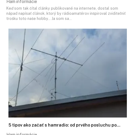
Ham informácie
Keď som tak čítal články publikované na internete, dostal som
nápad napísať článok, ktorý by rádioamatérov inšpiroval zviditeľniť
trošku toto naše hobby… Ja som sa…
5 tipov ako začať s hamradio: od prvého posluchu po…
Ham informácie