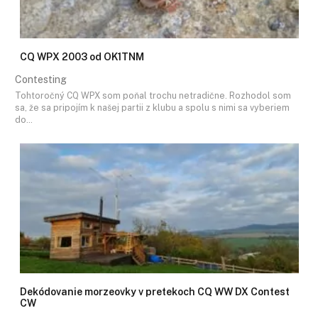
CQ WPX 2003 od OK1TNM
Contesting
Tohtoročný CQ WPX som poňal trochu netradične. Rozhodol som
sa, že sa pripojím k našej partii z klubu a spolu s nimi sa vyberiem
do…
Dekódovanie morzeovky v pretekoch CQ WW DX Contest
CW