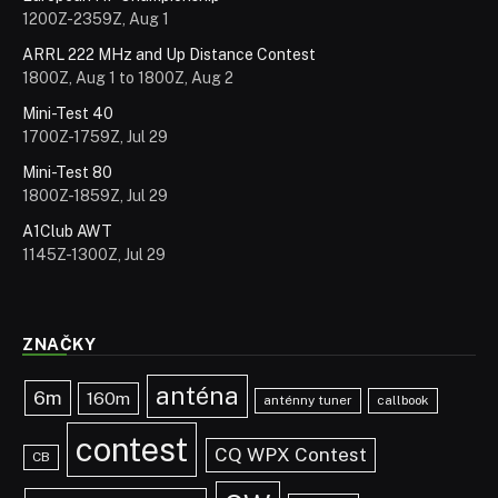
1200Z-2359Z, Aug 1
ARRL 222 MHz and Up Distance Contest
1800Z, Aug 1 to 1800Z, Aug 2
Mini-Test 40
1700Z-1759Z, Jul 29
Mini-Test 80
1800Z-1859Z, Jul 29
A1Club AWT
1145Z-1300Z, Jul 29
ZNAČKY
anténa
6m
160m
anténny tuner
callbook
contest
CQ WPX Contest
CB