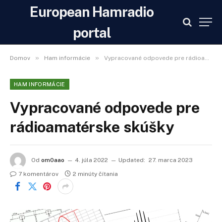
European Hamradio
portal
»
»
Domov
Ham informácie
Vypracované odpovede pre rádioamatérske skúšky
HAM INFORMÁCIE
Vypracované odpovede pre
rádioamatérske skúšky
Od
om0aao
4. júla 2022
Updated:
27. marca 2023
7 komentárov
2 minúty čítania