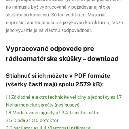
no nemusia byť vypracované v požadovanej hĺbke
skúšobnou komisiou. Sú len vodítkom. Materiál
neprešiel ani technickou a jazykovou korektúrou, takže
jeho využitie je na vlastnú zodpovednosť.
Vypracované odpovede pre
rádioamatérske skúšky – download
Stiahnuť si ich môžete v PDF formáte
(všetky časti majú spolu 2579 kB):
1.1 Základné elektrotechnické veličiny a jednotky až 1.7
Neharmonické signály (nesínusové)
1.8 Modulované signály až 2.4
transformátor
2.5 Dióda až 3.5
detektor
3.6
oscilátor
až 4.4 Vlastnosti prijímača