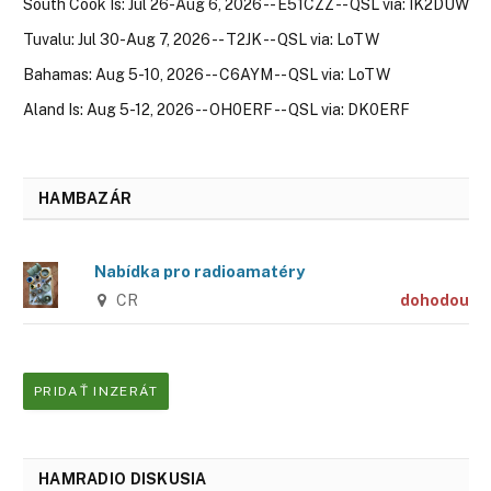
South Cook Is: Jul 26-Aug 6, 2026 -- E51CZZ -- QSL via: IK2DUW
Tuvalu: Jul 30-Aug 7, 2026 -- T2JK -- QSL via: LoTW
Bahamas: Aug 5-10, 2026 -- C6AYM -- QSL via: LoTW
Aland Is: Aug 5-12, 2026 -- OH0ERF -- QSL via: DK0ERF
HAMBAZÁR
Nabídka pro radioamatéry
CR
dohodou
PRIDAŤ INZERÁT
HAMRADIO DISKUSIA