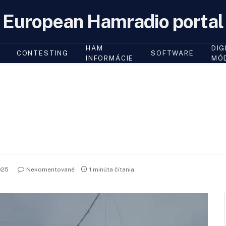
European Hamradio portal
HAM
DIG
CONTESTING
SOFTWARE
INFORMÁCIE
MÓ
025
Nekomentované
1 minúta čítania