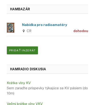
HAMBAZÁR
Nabídka pro radioamatéry
CR
dohodou
PRIDAŤ INZERÁT
HAMRADIO DISKUSIA
Krátke vlny KV
Sem zaraďte príspevky týkajúce sa KV pásiem (do
10m)
Veľmi krátke vlny VKV