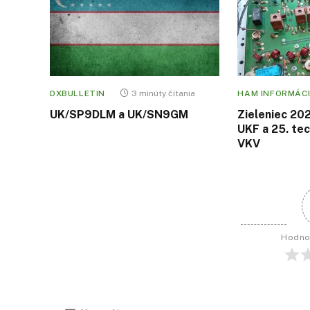
DXBULLETIN
3 minúty čítania
HAM INFORMÁCI
UK/SP9DLM a UK/SN9GM
Zieleniec 202
UKF a 25. tec
VKV
Hodno