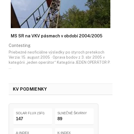
MS SR na VKV pásmach v období 2004/2005
Contesting
Priebežné neoficiálne výsledky po štyroch pretekoch
Verzia: 15. august 2005 · Oprava bodov z 3. sbr 2005 v
kategórii „jeden operátor“ Kategória JEDEN OPERÁTOR P.
…
KV PODMIENKY
SOLAR FLUX (SFI)
SLNEČNÉ ŠKVRNY
147
89
A-INDEX
K-INDEX