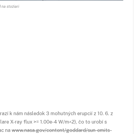
 na stožiari
azí k nám následok 3 mohutných erupcií z 10. 6. z
lare X-ray flux >= 1.00e-4 W/m^2), čo to urobí s
ac na
www.nasa.gov/content/goddard/sun-emits-