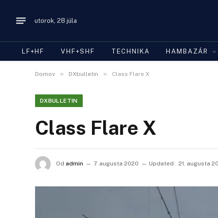
utorok, 28 júla
LF+HF
VHF+SHF
TECHNIKA
HAMBAZÁR
»
»
Domov
DXbulletin
Class Flare X
DXBULLETIN
Class Flare X
Od
admin
7. augusta 2020
Updated:
21. augusta 2