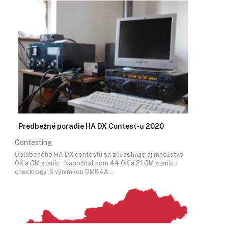
Predbežné poradie HA DX Contest-u 2020
Contesting
Obľúbeného HA DX contestu sa zúčastňuje aj množstvo
OK a OM staníc. Napočítal som 44 OK a 21 OM staníc +
checklogy. S výnimkou OM8AA…