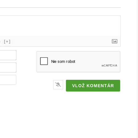
}
[+]
Meno
/
značka*
Email*
Webstránka