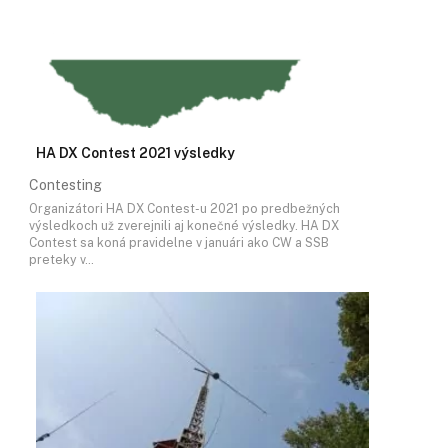
HA DX Contest 2021 výsledky
Contesting
Organizátori HA DX Contest-u 2021 po predbežných
výsledkoch už zverejnili aj konečné výsledky. HA DX
Contest sa koná pravidelne v januári ako CW a SSB
preteky v…