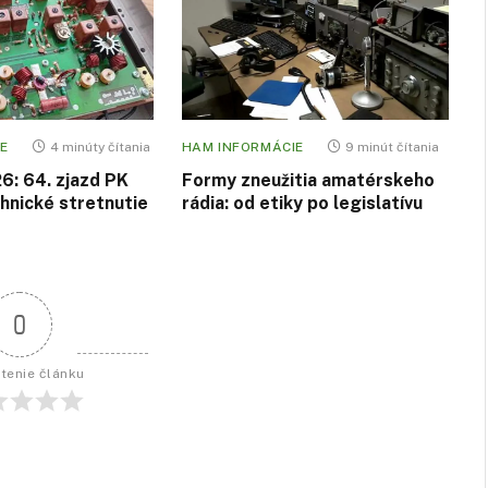
E
4 minúty čítania
HAM INFORMÁCIE
9 minút čítania
6: 64. zjazd PK
Formy zneužitia amatérskeho
hnické stretnutie
rádia: od etiky po legislatívu
0
tenie článku