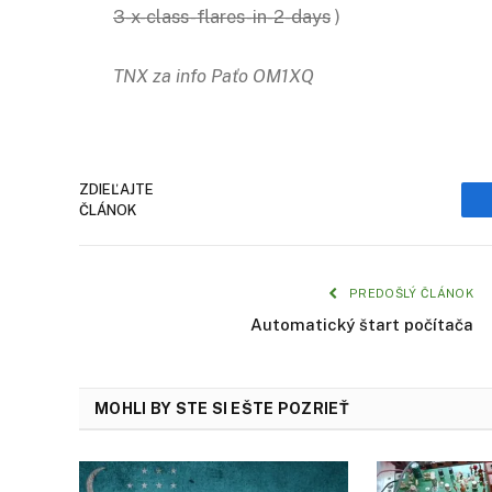
3-x-class-flares-in-2-days
)
TNX za info Paťo OM1XQ
ZDIEĽAJTE
ČLÁNOK
PREDOŠLÝ ČLÁNOK
Automatický štart počítača
MOHLI BY STE SI EŠTE POZRIEŤ