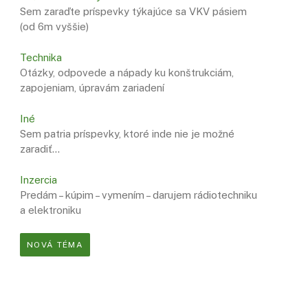
Sem zaraďte príspevky týkajúce sa VKV pásiem
(od 6m vyššie)
Technika
Otázky, odpovede a nápady ku konštrukciám,
zapojeniam, úpravám zariadení
Iné
Sem patria príspevky, ktoré inde nie je možné
zaradiť…
Inzercia
Predám – kúpim – vymením – darujem rádiotechniku
a elektroniku
NOVÁ TÉMA