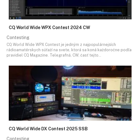
CQ World Wide WPX Contest 2024 CW
Contesting
CQ World Wide WPX Contest je jedným z najpopulárnejších
rádioamatérskych súťaží na svete, ktorá sa koná každoročne podľa
pravidiel CQ Magazine. Telegrafná, CW, časť tejto…
CQ World Wide DX Contest 2025 SSB
Contesting