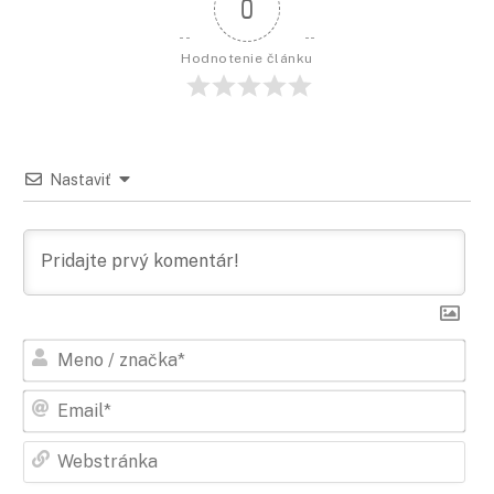
0
Hodnotenie článku
Nastaviť
Men
/
zna
Ema
Web