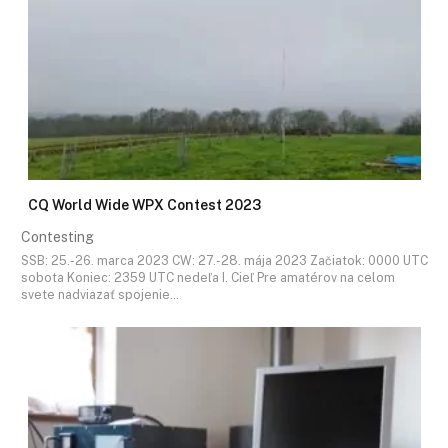
CQ World Wide WPX Contest 2023
Contesting
SSB: 25.-26. marca 2023 CW: 27.-28. mája 2023 Začiatok: 0000 UTC
sobota Koniec: 2359 UTC nedeľa I. Cieľ Pre amatérov na celom
svete nadviazať spojenie…