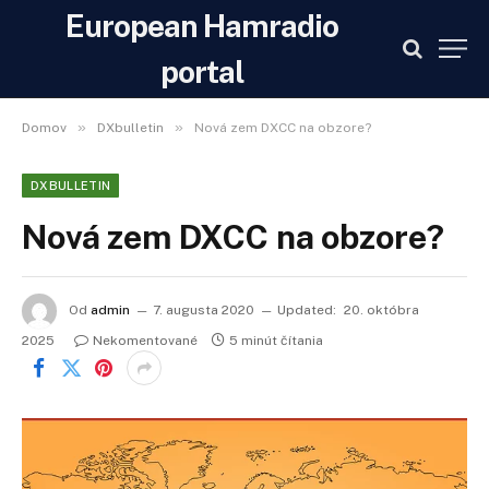
European Hamradio
portal
»
»
Domov
DXbulletin
Nová zem DXCC na obzore?
DXBULLETIN
Nová zem DXCC na obzore?
Od
admin
7. augusta 2020
Updated:
20. októbra
2025
Nekomentované
5 minút čítania