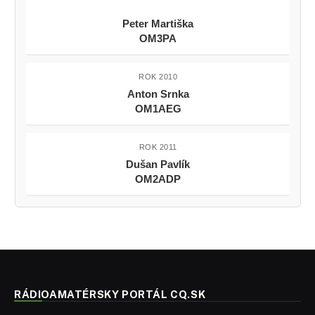
Peter Martiška
OM3PA
ROK 2010
Anton Srnka
OM1AEG
ROK 2011
Dušan Pavlík
OM2ADP
RÁDIOAMATÉRSKY PORTÁL CQ.SK