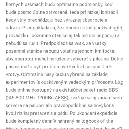
horných pásmach budú optimálne podmienky, keď
bude pásmo úplne zatvorené, teda pri nízkej ionizácii,
kedy vlny prechádzajú bez výraznej absorpcie a
odrazu. Predpokladá sa, že nebude nutné používať
split
prevádzku – pozemné stanice aj tak nič iné nepočujú a
nebudú sa rušiť. Predpokladá sa však, že všetky
pozemné stanice nebudú volať na jednom kmitočte,
aby operátor mohol nerušene vybierať v pileupe. Dolné
pásma môžu byť problémové kvôli absorpcii D a E
vrstvy. Optimálne časy budú vybrané na základe
experimentov (s očakávaným vedeckým prínosom). Log
bude online dostupný na existujúcej paket radio
BBS
(145,800 MHz, 1200Bd
AFSK
); zvažuje sa aj variant web
servera na palube, ale pravdepodobne sa nevykoná
kvôli riziku preťaženia a pádu. Po ukončení expedície
bude kompletný denník nahraný na
logbook
of the
World (pomoc pri uznaní statusu samostatnej „krajiny“).