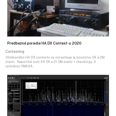
Predbežné poradie HA DX Contest-u 2020
Contesting
Obľúbeného HA DX contestu sa zúčastňuje aj množstvo OK a OM
staníc. Napočítal som 44 OK a 21 OM staníc + checklogy. S
výnimkou OM8AA…