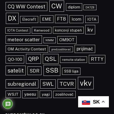
CW
CQ WW Contest
diplom
DK7ZB
DX
FT8
EME
Icom
IOTA
Elecraft
kv
koncový stupeň
Kenwood
IOTA Contest
meteor scatter
OM9OT
N1MM
prijímač
OM Activity Contest
predzosilňovač
QRP
QSL
RTTY
QO-100
remote station
SSB
satelit
SDR
SSB liga
vkv
TCVR
subregionál
SWL
yaesu
WSJT
yagi
zosilňovač
SK