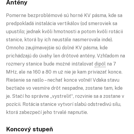
Antény
Pomerne bezproblémové sú horné KV pásma, kde sa
predpokladá inštalácia vertikálov (od smeroviek sa
upustilo; jednak kvôli hmotnosti a potom kvôli rotácii
stanice, ktorá by ich neustále nasmerovala inde).
Omnoho zaujímavejšie sú dolné KV pásma, kde
prichádzajú do úvahy len drôtové antény. Vzhľadom na
rozmery stanice bude možné inštalovať
dipól
na 7
MHz, ale na 160 a 80 m už nie je kam priviazať konce.
Riešenie sa našlo – nechať konce voľné! Vďaka stavu
beztiaže vo vesmíre drôt nespadne, zostane tam, kde
je. Stačí ho správne „vystreliť“, rozvinie sa a zostane v
pozícii. Rotácia stanice vytvorí slabú odstredivú silu,
ktorá zabezpečí jeho trvalé napnutie.
Koncový stupeň