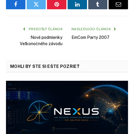
Facebook
Twitter
Pinterest
LinkedIn
Tumblr
Email
PREDOŠLÝ ČLÁNOK
NASLEDUJÚCI ČLÁNOK
Nové podmienky
EmCom Party 2007
Veľkonočného závodu
MOHLI BY STE SI EŠTE POZRIEŤ