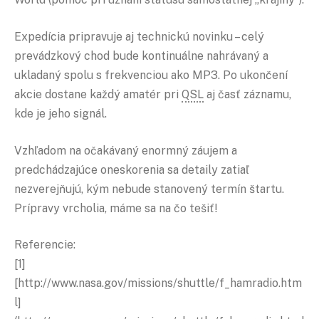
Expedícia pripravuje aj technickú novinku – celý
prevádzkový chod bude kontinuálne nahrávaný a
ukladaný spolu s frekvenciou ako MP3. Po ukončení
akcie dostane každý amatér pri
QSL
aj časť záznamu,
kde je jeho signál.
Vzhľadom na očakávaný enormný záujem a
predchádzajúce oneskorenia sa detaily zatiaľ
nezverejňujú, kým nebude stanovený termín štartu.
Prípravy vrcholia, máme sa na čo tešiť!
Referencie:
[1]
[http://www.nasa.gov/missions/shuttle/f_hamradio.htm
l]