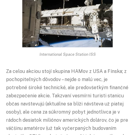
International Space Station ISS
Za celou akciou stojí skupina HAMov z USA a Fínska; z
pochopiteľných dôvodov – nejde o malú vec, je
potrebné široké technické, ale predovšetkým finančné
zabezpečenie akcie. Takzvaní vesmírni turisti stanicu
občas navštevujú (aktuálne sa blíži návšteva už piatej
osoby), ale cena za súkromný pobyt jednotlivca je v
rádoch desiatok miliónov amerických dolárov, čo je pre
väčšinu amatérov (už tak vyčerpaných budovaním