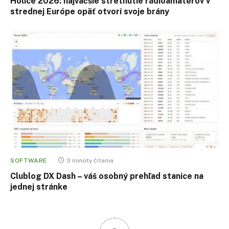
Holice 2026: najväčšie stretnutie rádioamatérov v
strednej Európe opäť otvorí svoje brány
SOFTWARE
3 minúty čítania
Clublog DX Dash – váš osobný prehľad stanice na
jednej stránke