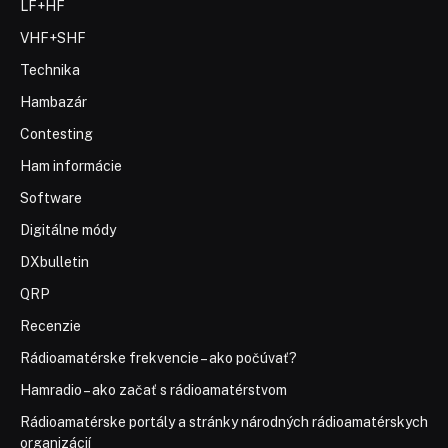
LF+HF
VHF+SHF
Technika
Hambazár
Contesting
Ham informácie
Software
Digitálne módy
DXbulletin
QRP
Recenzie
Rádioamatérske frekvencie – ako počúvať?
Hamradio – ako začať s rádioamatérstvom
Rádioamatérske portály a stránky národných rádioamatérskych
organizácií