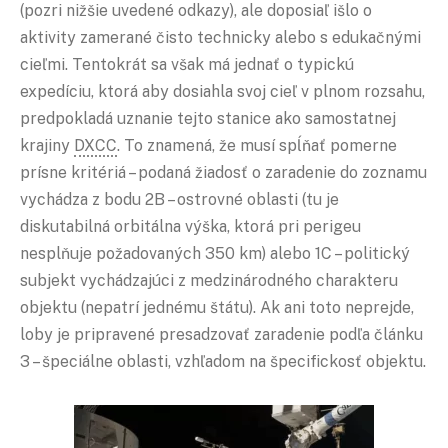
(pozri nižšie uvedené odkazy), ale doposiaľ išlo o
aktivity zamerané čisto technicky alebo s edukačnými
cieľmi. Tentokrát sa však má jednať o typickú
expedíciu, ktorá aby dosiahla svoj cieľ v plnom rozsahu,
predpokladá uznanie tejto stanice ako samostatnej
krajiny
DXCC
. To znamená, že musí spĺňať pomerne
prísne kritériá – podaná žiadosť o zaradenie do zoznamu
vychádza z bodu 2B – ostrovné oblasti (tu je
diskutabilná orbitálna výška, ktorá pri perigeu
nesplňuje požadovaných 350 km) alebo 1C – politický
subjekt vychádzajúci z medzinárodného charakteru
objektu (nepatrí jednému štátu). Ak ani toto neprejde,
loby je pripravené presadzovať zaradenie podľa článku
3 – špeciálne oblasti, vzhľadom na špecifickosť objektu.