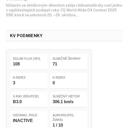
blížiacim sa októbrovým víkendom zažije rádioamatérsky svet jedno
z najdôležitejších podujatí roka: CQ World-Wide DX Contest 2025
SSB, ktoré sa uskutoční 25. – 26. októbra.…
KV PODMIENKY
SOLAR FLUX (SFI)
SLNEČNÉ ŠKVRNY
108
71
A-INDEX
K-INDEX
3
0
X-RAY (ERUPCIE)
SLNEČNÝ VIETOR
B3.0
306.1 km/s
GEOMAG. POLE
AURORA (POL.
INACTIVE
ŽIARA)
1 / 10