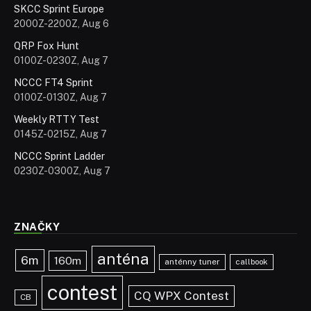
SKCC Sprint Europe
2000Z-2200Z, Aug 6
QRP Fox Hunt
0100Z-0230Z, Aug 7
NCCC FT4 Sprint
0100Z-0130Z, Aug 7
Weekly RTTY Test
0145Z-0215Z, Aug 7
NCCC Sprint Ladder
0230Z-0300Z, Aug 7
ZNAČKY
anténa
6m
160m
anténny tuner
callbook
contest
CQ WPX Contest
CB