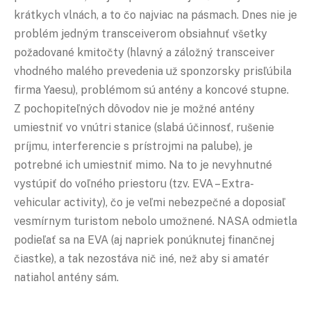
krátkych vlnách, a to čo najviac na pásmach. Dnes nie je
problém jedným transceiverom obsiahnuť všetky
požadované kmitočty (hlavný a záložný transceiver
vhodného malého prevedenia už sponzorsky prisľúbila
firma Yaesu), problémom sú antény a koncové stupne.
Z pochopiteľných dôvodov nie je možné antény
umiestniť vo vnútri stanice (slabá účinnosť, rušenie
príjmu, interferencie s prístrojmi na palube), je
potrebné ich umiestniť mimo. Na to je nevyhnutné
vystúpiť do voľného priestoru (tzv. EVA – Extra-
vehicular activity), čo je veľmi nebezpečné a doposiaľ
vesmírnym turistom nebolo umožnené. NASA odmietla
podieľať sa na EVA (aj napriek ponúknutej finančnej
čiastke), a tak nezostáva nič iné, než aby si amatér
natiahol antény sám.