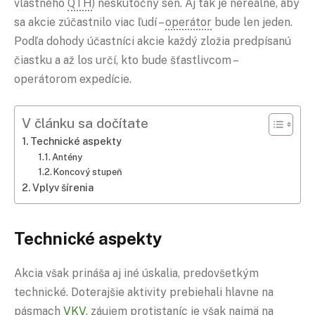
vlastného
QTH
) neskutočný sen. Aj tak je nereálne, aby
sa akcie zúčastnilo viac ľudí –
operátor
bude len jeden.
Podľa dohody účastníci akcie každý zložia predpísanú
čiastku a až los určí, kto bude šťastlivcom –
operátorom expedície.
V článku sa dočítate
Technické aspekty
Antény
Koncový stupeň
Vplyv šírenia
Technické aspekty
Akcia však prináša aj iné úskalia, predovšetkým
technické. Doterajšie aktivity prebiehali hlavne na
pásmach
VKV
, záujem protistaníc je však najmä na