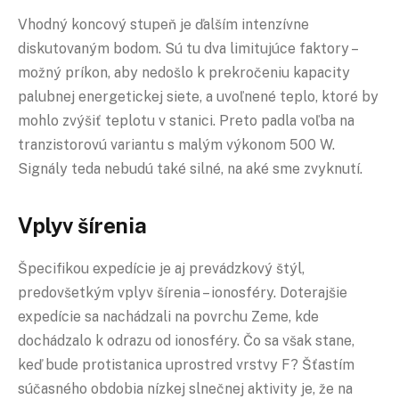
Vhodný koncový stupeň je ďalším intenzívne
diskutovaným bodom. Sú tu dva limitujúce faktory –
možný príkon, aby nedošlo k prekročeniu kapacity
palubnej energetickej siete, a uvoľnené teplo, ktoré by
mohlo zvýšiť teplotu v stanici. Preto padla voľba na
tranzistorovú variantu s malým výkonom 500 W.
Signály teda nebudú také silné, na aké sme zvyknutí.
Vplyv šírenia
Špecifikou expedície je aj prevádzkový štýl,
predovšetkým vplyv šírenia – ionosféry. Doterajšie
expedície sa nachádzali na povrchu Zeme, kde
dochádzalo k odrazu od ionosféry. Čo sa však stane,
keď bude protistanica uprostred vrstvy F? Šťastím
súčasného obdobia nízkej slnečnej aktivity je, že na