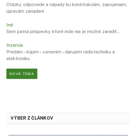
Otázky, odpovede a nápady ku konštrukciám, zapojeniam,
úpravám zariadení
Iné
Sem patria príspevky, ktoré inde nie je možné zaradiť…
Inzercia
Predám – kúpim – vymením – darujem rádiotechniku a
elektroniku
NOVÁ TÉMA
VÝBER Z ČLÁNKOV