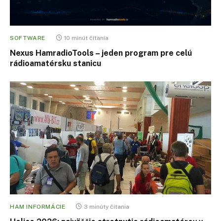
SOFTWARE
10 minút čítania
Nexus HamradioTools – jeden program pre celú
rádioamatérsku stanicu
HAM INFORMÁCIE
3 minúty čítania