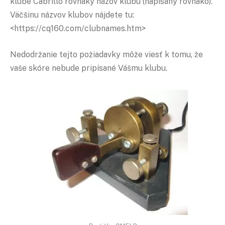
klube Cabrillo rovnaký názov klubu (napísaný rovnako).
Väčšinu názvov klubov nájdete tu:
<https://cq160.com/clubnames.htm>
Nedodržanie tejto požiadavky môže viesť k tomu, že
vaše skóre nebude pripísané Vášmu klubu.