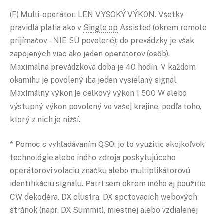
(F) Multi-operátor: LEN VYSOKÝ VÝKON. Všetky
pravidlá platia ako v
Single op
Assisted (okrem remote
prijímačov – NIE SÚ povolené); do prevádzky je však
zapojených viac ako jeden operátorov (osôb).
Maximálna prevádzková doba je 40 hodín. V každom
okamihu je povolený iba jeden vysielaný signál.
Maximálny výkon je celkový výkon 1 500 W alebo
výstupný výkon povolený vo vašej krajine, podľa toho,
ktorý z nich je nižší.
* Pomoc s vyhľadávaním QSO: je to využitie akejkoľvek
technológie alebo iného zdroja poskytujúceho
operátorovi volaciu značku alebo multiplikátorovú
identifikáciu signálu. Patrí sem okrem iného aj použitie
CW dekodéra, DX clustra, DX spotovacích webových
stránok (napr. DX Summit), miestnej alebo vzdialenej