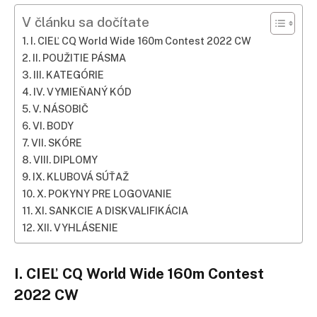
V článku sa dočítate
I. CIEĽ CQ World Wide 160m Contest 2022 CW
II. POUŽITIE PÁSMA
III. KATEGÓRIE
IV. VYMIEŇANÝ KÓD
V. NÁSOBIČ
VI. BODY
VII. SKÓRE
VIII. DIPLOMY
IX. KLUBOVÁ SÚŤAŽ
X. POKYNY PRE LOGOVANIE
XI. SANKCIE A DISKVALIFIKÁCIA
XII. VYHLÁSENIE
I. CIEĽ CQ World Wide 160m Contest
2022 CW