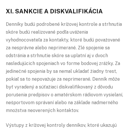
XI. SANKCIE A DISKVALIFIKÁCIA
Denníky budú podrobené krížovej kontrole a strhnutia
skóre budú realizované podľa uváženia
vyhodnocovateľa za kontakty, ktoré budú považované
za nesprávne alebo neprimerané. Zlé spojenie sa
odstránia a strhnutie skóre sa uplatní aj v dvoch
nasledujúcich spojeniach vo forme bodovej zrážky. Za
jedinečné spojenia by sa nemal ukladať žiadny trest,
pokiaľ sa to nepovažuje za neprimerané. Denník môže
byť vyradený a súťažiaci diskvalifikovaný z dôvodu
porušenia predpisov o amatérskom rádiovom vysielaní,
nešportovom správaní alebo na základe nadmerného
množstva neoverených kontaktov.
Výstupy z krížovej kontroly denníkov, ktoré ukazujú