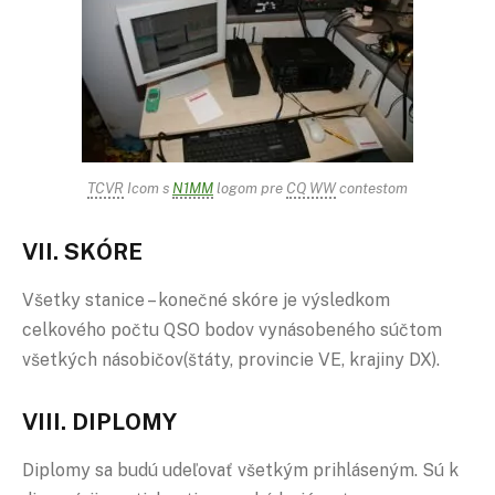
TCVR
Icom s
N1MM
logom pre
CQ WW
contestom
VII. SKÓRE
Všetky stanice – konečné skóre je výsledkom
celkového počtu QSO bodov vynásobeného súčtom
všetkých násobičov(štáty, provincie VE, krajiny DX).
VIII. DIPLOMY
Diplomy sa budú udeľovať všetkým prihláseným. Sú k