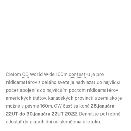
Cieľom
CQ
World Wide 160m
contest
-u je pre
rádioamatérov z celého sveta je nadviazať čo najväčší
počet spojení s čo najväčším počtom rádioamatérov
amerických štátov, kanadských provincií a zemí ako je
možné v pásme 160m.
CW
časť sa koná
28.januára
22UT do 30.januára 22UT 2022
. Denník je potrebné
odoslať do piatich dní od skončenia preteku.