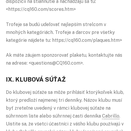
dispozícii na stiahnutie a nachádzajú sa tu:
<https://cq160.com/scores.htm>
Trofeje sa budú udeľovať najlepším strelcom v
mnohých kategóriách. Trofeje a darcov pre všetky
kategórie nájdete tu: https://cq160.com/plaques.htm>
Ak máte záujem sponzorovať plaketu, kontaktujte nás
na adrese: <questions@CQ160.com>.
IX. KLUBOVÁ SÚŤAŽ
Do klubovej súťaže sa môže prihlásiť ktorýkoľvek klub,
ktorý predloží najmenej tri denníky. Názov klubu musí
byť zreteľne uvedený v rámci klubovej súťaže na
súhrnnom liste alebo súhrnnej časti denníka
Cabrillo
.
Uistite sa, že všetci účastníci z vášho klubu používajú v