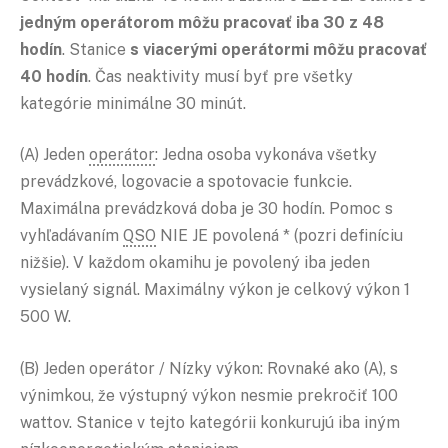
jedným operátorom môžu pracovať iba 30 z 48
hodín
. Stanice
s viacerými operátormi môžu pracovať
40 hodín
. Čas neaktivity musí byť pre všetky
kategórie minimálne 30 minút.
(A) Jeden
operátor
: Jedna osoba vykonáva všetky
prevádzkové, logovacie a spotovacie funkcie.
Maximálna prevádzková doba je 30 hodín. Pomoc s
vyhľadávaním
QSO
NIE JE povolená * (pozri definíciu
nižšie). V každom okamihu je povolený iba jeden
vysielaný signál. Maximálny výkon je celkový výkon 1
500 W.
(B) Jeden operátor / Nízky výkon: Rovnaké ako (A), s
výnimkou, že výstupný výkon nesmie prekročiť 100
wattov. Stanice v tejto kategórii konkurujú iba iným