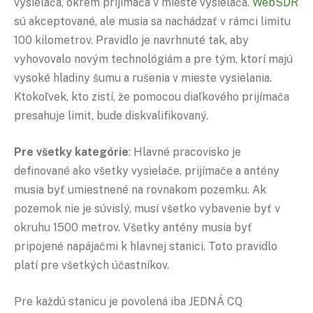
vysielača, okrem prijímača v mieste vysielača.
WebSDR
sú akceptované, ale musia sa nachádzať v rámci limitu
100 kilometrov. Pravidlo je navrhnuté tak, aby
vyhovovalo novým technológiám a pre tým, ktorí majú
vysoké hladiny šumu a rušenia v mieste vysielania.
Ktokoľvek, kto zistí, že pomocou diaľkového prijímača
presahuje limit, bude diskvalifikovaný.
Pre všetky kategórie
: Hlavné pracovisko je
definované ako všetky vysielače, prijímače a antény
musia byť umiestnené na rovnakom pozemku. Ak
pozemok nie je súvislý, musí všetko vybavenie byť v
okruhu 1500 metrov. Všetky antény musia byť
pripojené napájačmi k hlavnej stanici. Toto pravidlo
platí pre všetkých účastníkov.
Pre každú stanicu je povolená iba JEDNÁ CQ