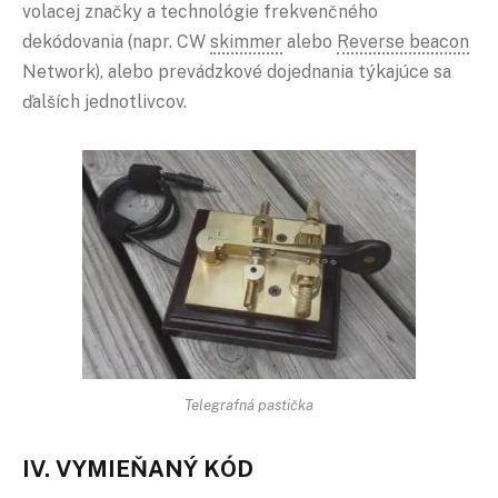
volacej značky a technológie frekvenčného
dekódovania (napr. CW
skimmer
alebo
Reverse beacon
Network), alebo prevádzkové dojednania týkajúce sa
ďalších jednotlivcov.
Telegrafná pastička
IV. VYMIEŇANÝ KÓD