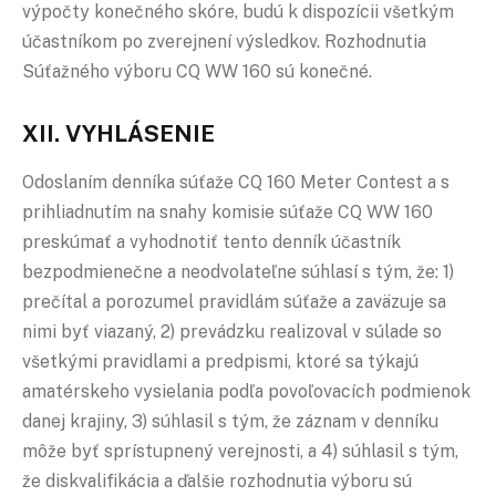
výpočty konečného skóre, budú k dispozícii všetkým
účastníkom po zverejnení výsledkov. Rozhodnutia
Súťažného výboru CQ WW 160 sú konečné.
XII. VYHLÁSENIE
Odoslaním denníka súťaže CQ 160 Meter Contest a s
prihliadnutím na snahy komisie súťaže CQ WW 160
preskúmať a vyhodnotiť tento denník účastník
bezpodmienečne a neodvolateľne súhlasí s tým, že: 1)
prečítal a porozumel pravidlám súťaže a zaväzuje sa
nimi byť viazaný, 2) prevádzku realizoval v súlade so
všetkými pravidlami a predpismi, ktoré sa týkajú
amatérskeho vysielania podľa povoľovacích podmienok
danej krajiny, 3) súhlasil s tým, že záznam v denníku
môže byť sprístupnený verejnosti, a 4) súhlasil s tým,
že diskvalifikácia a ďalšie rozhodnutia výboru sú