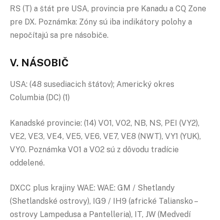
RS (T) a štát pre USA, provincia pre Kanadu a CQ Zone
pre DX. Poznámka: Zóny sú iba indikátory polohy a
nepočítajú sa pre násobiče.
V. NÁSOBIČ
USA: (48 susediacich štátov); Americký okres
Columbia (DC) (1)
Kanadské provincie: (14) VO1, VO2, NB, NS, PEI (VY2),
VE2, VE3, VE4, VE5, VE6, VE7, VE8 (NWT), VY1 (YUK),
VY0. Poznámka VO1 a VO2 sú z dôvodu tradície
oddelené.
DXCC plus krajiny WAE: WAE: GM / Shetlandy
(Shetlandské ostrovy), IG9 / IH9 (africké Taliansko –
ostrovy Lampedusa a Pantelleria), IT, JW (Medvedí