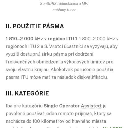
SunSDR2 rádiostanica a MFJ
anténny tuner
II. POUŽITIE PÁSMA
1 810–2 000 kHz v regióne ITU 1
. 1 800–2 000 kHz v
regiónoch ITU 2 a 3. Všetci účastníci sa vyzývajú, aby
využili dostupnú šírku pásma pri dodržaní
frekvenčných obmedzení a výkonových limitov pre
svoju vlastnú krajinu. Akékoľvek porušenie použitia
pásma ITU môže mať za následok diskvalifikáciu.
III. KATEGÓRIE
Iba pre kategóriu
Single Operator
Assisted
: je
povolené používať jeden remote prijímač, ktorý sa
nachádza do 100 kilometrov od hlavného miesta