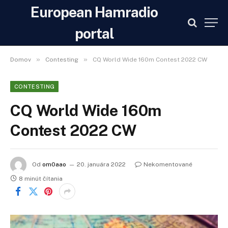
European Hamradio
portal
»
»
Domov
Contesting
CQ World Wide 160m Contest 2022 CW
CONTESTING
CQ World Wide 160m
Contest 2022 CW
Od
om0aao
20. januára 2022
Nekomentované
8 minút čítania