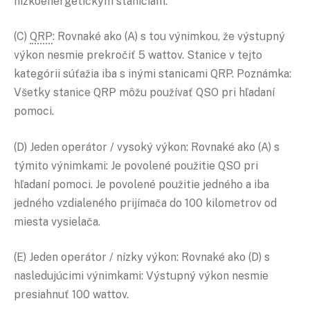
nízkoenergetickým staniciam.
(C)
QRP
: Rovnaké ako (A) s tou výnimkou, že výstupný
výkon nesmie prekročiť 5 wattov. Stanice v tejto
kategórii súťažia iba s inými stanicami QRP. Poznámka:
Všetky stanice QRP môžu používať QSO pri hľadaní
pomoci.
(D) Jeden operátor / vysoký výkon: Rovnaké ako (A) s
týmito výnimkami: Je povolené použitie QSO pri
hľadaní pomoci. Je povolené použitie jedného a iba
jedného vzdialeného prijímača do 100 kilometrov od
miesta vysielača.
(E) Jeden operátor / nízky výkon: Rovnaké ako (D) s
nasledujúcimi výnimkami: Výstupný výkon nesmie
presiahnuť 100 wattov.