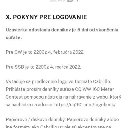
Pastička OM5LD
X. POKYNY PRE LOGOVANIE
Uzávierka odoslania denníkov je 5 dní od skončenia
súťaže.
Pre CW je to 2200z 4. februára 2022.
Pre SSB je to 2200z 4. marca 2022.
Vyžaduje sa predloženie logu vo formáte Cabrillo.
Prihláste prosím denníky súťaže CQ WW 160 Meter
Contest pomocou nástroja na nahrávanie z webu, ktorý
sa nachádza na adrese: https://cq160.com/logcheck/
Papierové / diskové denníky: Papierové denníky alebo
iné formáty ako Cabrillo už nie sú akceptované na