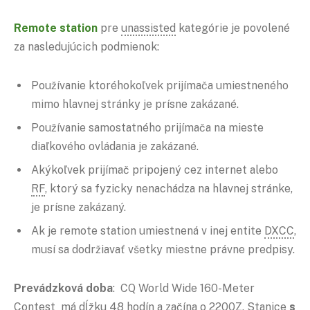
Remote station
pre
unassisted
kategórie je povolené
za nasledujúcich podmienok:
Používanie ktoréhokoľvek prijímača umiestneného
mimo hlavnej stránky je prísne zakázané.
Používanie samostatného prijímača na mieste
diaľkového ovládania je zakázané.
Akýkoľvek prijímač pripojený cez internet alebo
RF
, ktorý sa fyzicky nenachádza na hlavnej stránke,
je prísne zakázaný.
Ak je remote station umiestnená v inej entite
DXCC
,
musí sa dodržiavať všetky miestne právne predpisy.
Prevádzková doba
: CQ World Wide 160-Meter
Contest má dĺžku 48 hodín a začína o 2200Z. Stanice
s