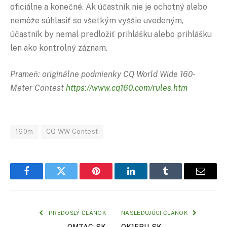
oficiálne a konečné. Ak účastník nie je ochotný alebo
nemôže súhlasiť so všetkým vyššie uvedeným,
účastník by nemal predložiť prihlášku alebo prihlášku
len ako kontrolný záznam.
Prameň: originálne podmienky CQ World Wide 160-
Meter Contest
https://www.cq160.com/rules.htm
160m
CQ WW Contest
Facebook
Twitter
Pinterest
LinkedIn
Tumblr
Email
PREDOŠLÝ ČLÁNOK
NASLEDUJÚCI ČLÁNOK