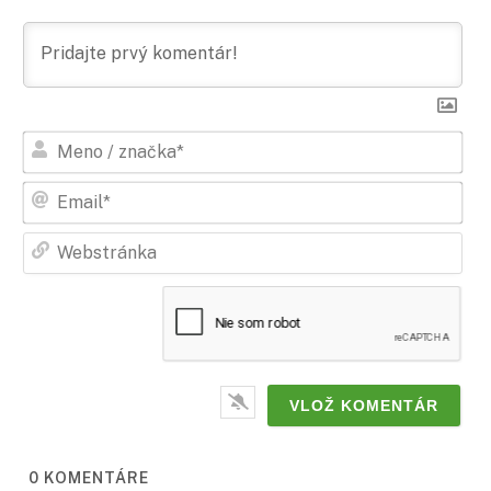
Men
/
zna
Ema
Web
0
KOMENTÁRE