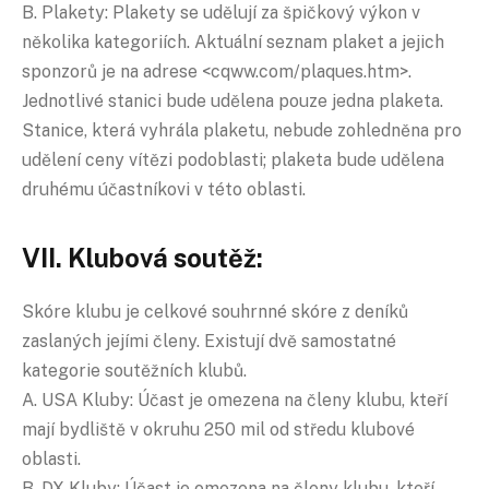
B. Plakety: Plakety se udělují za špičkový výkon v
několika kategoriích. Aktuální seznam plaket a jejich
sponzorů je na adrese <cqww.com/plaques.htm>.
Jednotlivé stanici bude udělena pouze jedna plaketa.
Stanice, která vyhrála plaketu, nebude zohledněna pro
udělení ceny vítězi podoblasti; plaketa bude udělena
druhému účastníkovi v této oblasti.
VII. Klubová soutěž:
Skóre klubu je celkové souhrnné skóre z deníků
zaslaných jejími členy. Existují dvě samostatné
kategorie soutěžních klubů.
A. USA Kluby: Účast je omezena na členy klubu, kteří
mají bydliště v okruhu 250 mil od středu klubové
oblasti.
B. DX Kluby: Účast je omezena na členy klubu, kteří