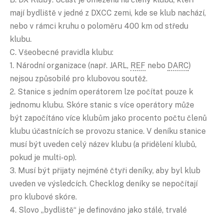
mají bydliště v jedné z DXCC zemi, kde se klub nachází,
nebo v rámci kruhu o poloměru 400 km od středu
klubu.
C. Všeobecné pravidla klubu:
1. Národní organizace (např. JARL,
REF
nebo
DARC
)
nejsou způsobilé pro klubovou soutěž.
2. Stanice s jedním operátorem lze počítat pouze k
jednomu klubu. Skóre stanic s více operátory může
být započítáno více klubům jako procento počtu členů
klubu účastnících se provozu stanice. V deníku stanice
musí být uveden celý název klubu (a přidělení klubů,
pokud je multi-op).
3. Musí být přijaty nejméně čtyři deníky, aby byl klub
uveden ve výsledcích. Checklog deníky se nepočítají
pro klubové skóre.
4. Slovo „bydliště“ je definováno jako stálé, trvalé