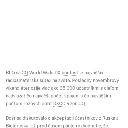
Blíži sa
CQ
World Wide DX
contest
je najväčšia
rádioamatérska súťaž na svete. Posledný novembrový
víkend éter ožije viac ako 35 000 účastníkmi s cieľom
nadviazať čo najväčší počet spojení s čo najväčším
počtom rôznych entít
DXCC
a zón CQ.
Dosť sa diskutovalo o akceptácii účastníkov z Ruska a
Bieloruska. Už pred časom padlo rozhodnutie, že: