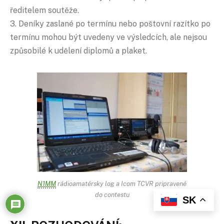
ředitelem soutěže.
3. Deníky zaslané po termínu nebo poštovní razítko po
termínu mohou být uvedeny ve výsledcích, ale nejsou
způsobilé k udělení diplomů a plaket.
N1MM
rádioamatérsky log a Icom TCVR pripravené
do contestu
SK