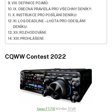
VIII. DEFINICE POJMŮ:
IX. OBECNÁ PRAVIDLA PRO VŠECHNY DENÍKY:
X. INSTRUKCE PRO POSÍLÁNÍ DENÍKU:
XI. LOG DEADLINE – LHŮTA PRO ODESLÁNÍ
DENÍKU:
XII. ROZHODOVÁNÍ:
XIII. PROHLÁŠENÍ:
CQWW Contest 2022
Yaesu FT-710
KV+6m
TCVR