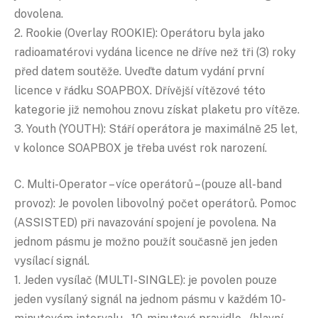
dovolena.
2. Rookie (Overlay ROOKIE): Operátoru byla jako
radioamatérovi vydána licence ne dříve než tři (3) roky
před datem soutěže. Uveďte datum vydání první
licence v řádku SOAPBOX. Dřívější vítězové této
kategorie již nemohou znovu získat plaketu pro vítěze.
3. Youth (YOUTH): Stáří operátora je maximálně 25 let,
v kolonce SOAPBOX je třeba uvést rok narození.
C. Multi-Operator – více operátorů – (pouze all-band
provoz): Je povolen libovolný počet operátorů. Pomoc
(ASSISTED) při navazování spojení je povolena. Na
jednom pásmu je možno použít současně jen jeden
vysílací signál.
1. Jeden vysílač (MULTI-SINGLE): je povolen pouze
jeden vysílaný signál na jednom pásmu v každém 10-