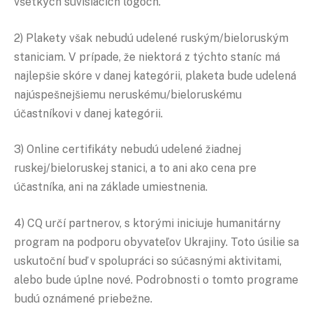
všetkých súvisiacich logoch.
2) Plakety však nebudú udelené ruským/bieloruským
staniciam. V prípade, že niektorá z týchto staníc má
najlepšie skóre v danej kategórii, plaketa bude udelená
najúspešnejšiemu neruskému/bieloruskému
účastníkovi v danej kategórii.
3) Online certifikáty nebudú udelené žiadnej
ruskej/bieloruskej stanici, a to ani ako cena pre
účastníka, ani na základe umiestnenia.
4) CQ určí partnerov, s ktorými iniciuje humanitárny
program na podporu obyvateľov Ukrajiny. Toto úsilie sa
uskutoční buď v spolupráci so súčasnými aktivitami,
alebo bude úplne nové. Podrobnosti o tomto programe
budú oznámené priebežne.