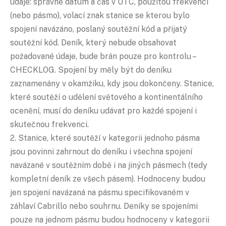
údaje: správné datum a čas v UTC, použitou frekvenci
(nebo pásmo), volací znak stanice se kterou bylo
spojení navázáno, poslaný soutěžní kód a přijatý
soutěžní kód. Deník, který nebude obsahovat
požadované údaje, bude brán pouze pro kontrolu –
CHECKLOG. Spojení by měly být do deníku
zaznamenány v okamžiku, kdy jsou dokončeny. Stanice,
které soutěží o udělení světového a kontinentálního
ocenění, musí do deníku udávat pro každé spojení i
skutečnou frekvenci.
2. Stanice, které soutěží v kategorii jednoho pásma
jsou povinni zahrnout do deníku i všechna spojení
navázané v soutěžním době i na jiných pásmech (tedy
kompletní deník ze všech pásem). Hodnoceny budou
jen spojení navázaná na pásmu specifikovaném v
záhlaví Cabrillo nebo souhrnu. Deníky se spojeními
pouze na jednom pásmu budou hodnoceny v kategorii