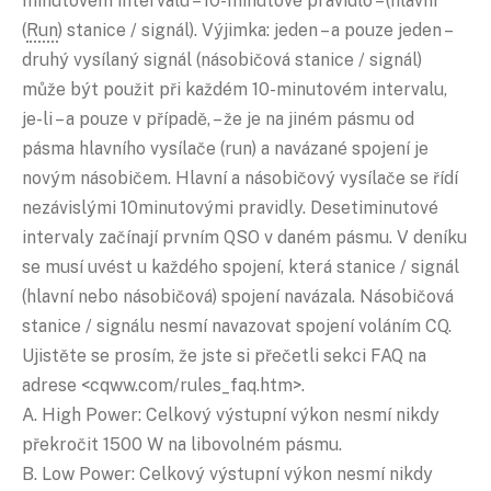
minutovém intervalu – 10-minutové pravidlo – (hlavní
(
Run
) stanice / signál). Výjimka: jeden – a pouze jeden –
druhý vysílaný signál (násobičová stanice / signál)
může být použit při každém 10-minutovém intervalu,
je-li – a pouze v případě, – že je na jiném pásmu od
pásma hlavního vysílače (run) a navázané spojení je
novým násobičem. Hlavní a násobičový vysílače se řídí
nezávislými 10minutovými pravidly. Desetiminutové
intervaly začínají prvním QSO v daném pásmu. V deníku
se musí uvést u každého spojení, která stanice / signál
(hlavní nebo násobičová) spojení navázala. Násobičová
stanice / signálu nesmí navazovat spojení voláním CQ.
Ujistěte se prosím, že jste si přečetli sekci FAQ na
adrese <cqww.com/rules_faq.htm>.
A. High Power: Celkový výstupní výkon nesmí nikdy
překročit 1500 W na libovolném pásmu.
B. Low Power: Celkový výstupní výkon nesmí nikdy