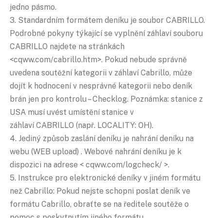
jedno pásmo.
3. Standardním formátem deníku je soubor CABRILLO.
Podrobné pokyny týkající se vyplnění záhlaví souboru
CABRILLO najdete na stránkách
<cqww.com/cabrillo.htm>. Pokud nebude správně
uvedena soutěžní kategorii v záhlaví Cabrillo, může
dojít k hodnocení v nesprávné kategorii nebo deník
brán jen pro kontrolu – Checklog. Poznámka: stanice z
USA musí uvést umístění stanice v
záhlaví CABRILLO (např. LOCALITY: OH).
4. Jediný způsob zaslání deníku je nahrání deníku na
webu (WEB upload) . Webové nahrání deníku je k
dispozici na adrese < cqww.com/logcheck/ >.
5. Instrukce pro elektronické deníky v jiném formátu
než Cabrillo: Pokud nejste schopni poslat deník ve
formátu Cabrillo, obraťte se na ředitele soutěže o
pomoc s poskytnutím jiného formátu.