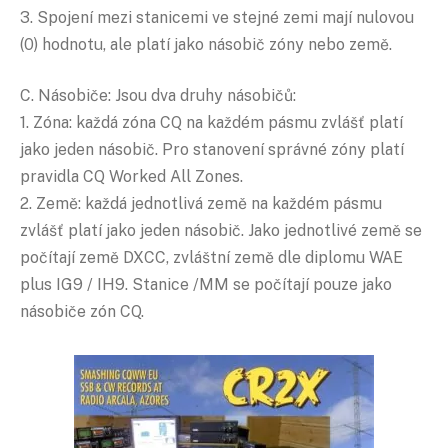
3. Spojení mezi stanicemi ve stejné zemi mají nulovou
(0) hodnotu, ale platí jako násobič zóny nebo země.
C. Násobiče: Jsou dva druhy násobičů:
1. Zóna: každá zóna CQ na každém pásmu zvlášť platí
jako jeden násobič. Pro stanovení správné zóny platí
pravidla CQ Worked All Zones.
2. Země: každá jednotlivá země na každém pásmu
zvlášť platí jako jeden násobič. Jako jednotlivé země se
počítají země DXCC, zvláštní země dle diplomu WAE
plus IG9 / IH9. Stanice /MM se počítají pouze jako
násobiče zón CQ.