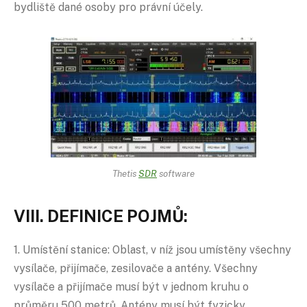
bydliště dané osoby pro právní účely.
Thetis
SDR
software
VIII. DEFINICE POJMŮ:
1. Umístění stanice: Oblast, v níž jsou umístěny všechny
vysílače, přijímače, zesilovače a antény. Všechny
vysílače a přijímače musí být v jednom kruhu o
průměru 500 metrů. Antény musí být fyzicky