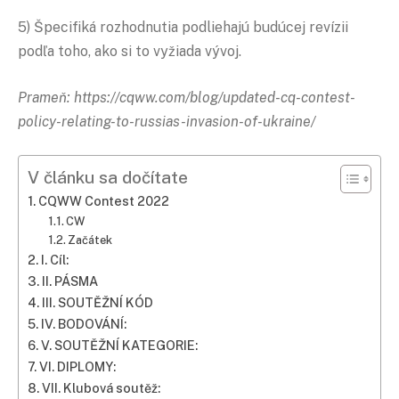
5) Špecifiká rozhodnutia podliehajú budúcej revízii
podľa toho, ako si to vyžiada vývoj.
Prameň: https://cqww.com/blog/updated-cq-contest-
policy-relating-to-russias-invasion-of-ukraine/
V článku sa dočítate
CQWW Contest 2022
CW
Začátek
I. Cíl:
II. PÁSMA
III. SOUTĚŽNÍ KÓD
IV. BODOVÁNÍ:
V. SOUTĚŽNÍ KATEGORIE:
VI. DIPLOMY:
VII. Klubová soutěž: