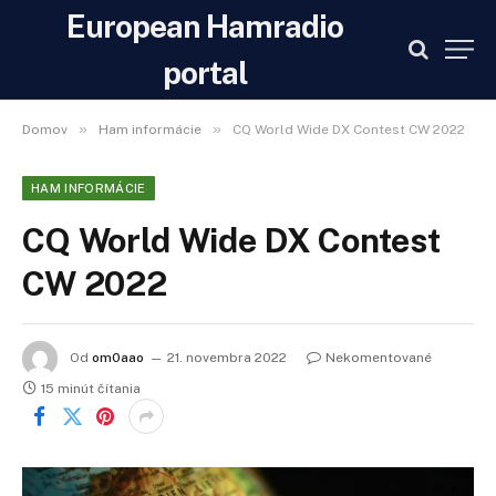
European Hamradio
portal
»
»
Domov
Ham informácie
CQ World Wide DX Contest CW 2022
HAM INFORMÁCIE
CQ World Wide DX Contest
CW 2022
Od
om0aao
21. novembra 2022
Nekomentované
15 minút čítania