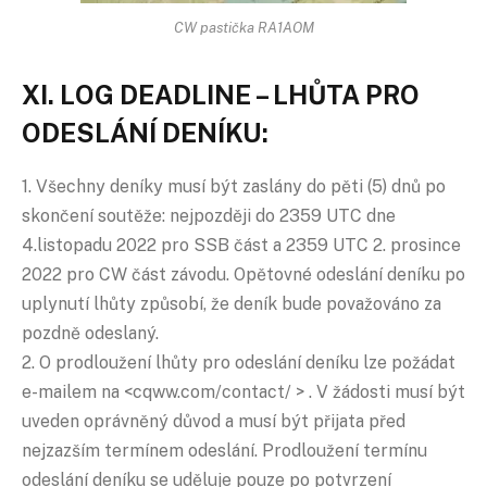
CW pastička RA1AOM
XI. LOG DEADLINE – LHŮTA PRO
ODESLÁNÍ DENÍKU:
1. Všechny deníky musí být zaslány do pěti (5) dnů po
skončení soutěže: nejpozději do 2359 UTC dne
4.listopadu 2022 pro SSB část a 2359 UTC 2. prosince
2022 pro CW část závodu. Opětovné odeslání deníku po
uplynutí lhůty způsobí, že deník bude považováno za
pozdně odeslaný.
2. O prodloužení lhůty pro odeslání deníku lze požádat
e-mailem na <cqww.com/contact/ > . V žádosti musí být
uveden oprávněný důvod a musí být přijata před
nejzazším termínem odeslání. Prodloužení termínu
odeslání deníku se uděluje pouze po potvrzení