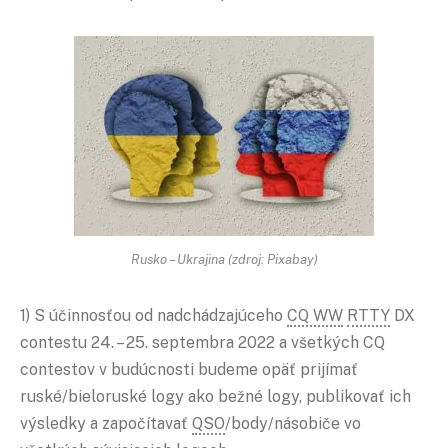
Rusko – Ukrajina (zdroj: Pixabay)
1) S účinnosťou od nadchádzajúceho
CQ WW
RTTY
DX
contestu 24. – 25. septembra 2022 a všetkých CQ
contestov v budúcnosti budeme opäť prijímať
ruské/bieloruské logy ako bežné logy, publikovať ich
výsledky a započítavať
QSO
/body/násobiče vo