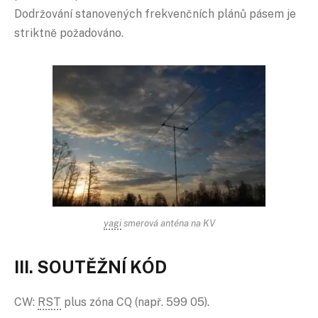
Dodržování stanovených frekvenčních plánů pásem je
striktně požadováno.
yagi
smerová anténa na KV
III. SOUTĚŽNÍ KÓD
CW:
RST
plus zóna CQ (např. 599 05).