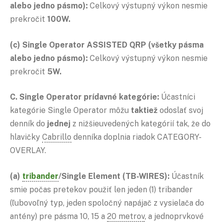
alebo jedno pásmo):
Celkový výstupný výkon nesmie
prekročit
100W.
(c) Single Operator ASSISTED QRP (všetky pásma
alebo jedno pásmo):
Celkový výstupný výkon nesmie
prekročit
5W.
C. Single Operator prídavné kategórie:
Účastníci
kategórie Single Operator môžu
taktiež
odoslať svoj
denník do
jednej
z nižšieuvedených kategórií tak, že do
hlavičky
Cabrillo
denníka doplnia riadok CATEGORY-
OVERLAY.
(a)
tribander
/Single Element (TB-WIRES):
Účastník
smie počas pretekov použiť len jeden (1) tribander
(ľubovoľný typ, jeden spoločný napájač z vysielača do
antény) pre pásma 10, 15 a
20 metrov
, a jednoprvkové