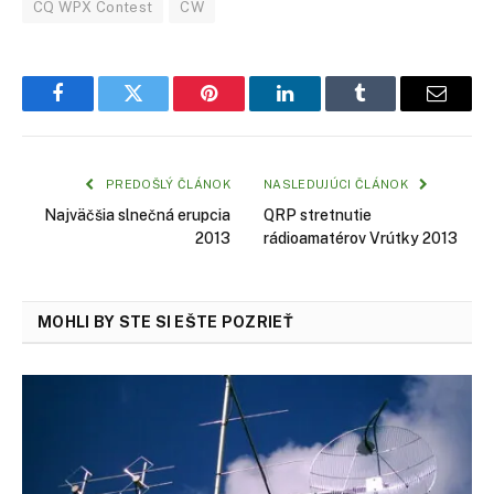
CQ WPX Contest
CW
Facebook
Twitter
Pinterest
LinkedIn
Tumblr
Email
PREDOŠLÝ ČLÁNOK
NASLEDUJÚCI ČLÁNOK
Najväčšia slnečná erupcia
QRP stretnutie
2013
rádioamatérov Vrútky 2013
MOHLI BY STE SI EŠTE POZRIEŤ