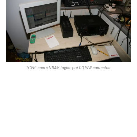
TCVR Icom s N1MM logom pre CQ WW contestom