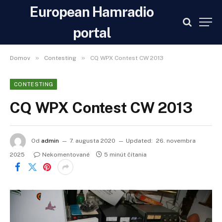
European Hamradio
portal
»
»
Domov
Contesting
CQ WPX Contest CW 2013
CONTESTING
CQ WPX Contest CW 2013
Od
admin
7. augusta 2020
Updated:
26. novembra
2025
Nekomentované
5 minút čítania