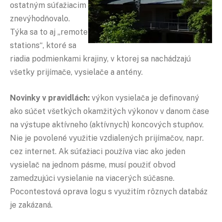
ostatným súťažiacim
znevýhodňovalo.
Týka sa to aj „remote
stations“, ktoré sa
riadia podmienkami krajiny, v ktorej sa nachádzajú
všetky prijímače, vysielače a antény.
Novinky v pravidlách:
výkon vysielača je definovaný
ako súčet všetkých okamžitých výkonov v danom čase
na výstupe aktívneho (aktívnych) koncových stupňov.
Nie je povolené využitie vzdialených prijímačov, napr.
cez internet. Ak súťažiaci používa viac ako jeden
vysielač na jednom pásme, musí použiť obvod
zamedzujúci vysielanie na viacerých súčasne.
Pocontestová oprava logu s využitím rôznych databáz
je zakázaná.