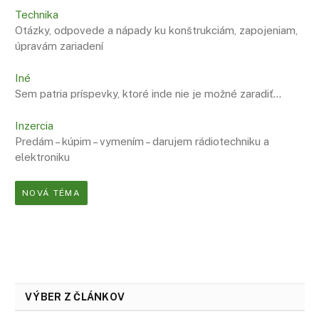
Technika
Otázky, odpovede a nápady ku konštrukciám, zapojeniam,
úpravám zariadení
Iné
Sem patria príspevky, ktoré inde nie je možné zaradiť…
Inzercia
Predám – kúpim – vymením – darujem rádiotechniku a
elektroniku
NOVÁ TÉMA
VÝBER Z ČLÁNKOV