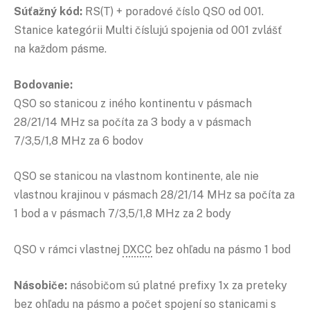
Súťažný kód:
RS(T) + poradové číslo QSO od 001.
Stanice kategórii Multi číslujú spojenia od 001 zvlášť
na každom pásme.
Bodovanie:
QSO so stanicou z iného kontinentu v pásmach
28/21/14 MHz sa počíta za 3 body a v pásmach
7/3,5/1,8 MHz za 6 bodov
QSO se stanicou na vlastnom kontinente, ale nie
vlastnou krajinou v pásmach 28/21/14 MHz sa počíta za
1 bod a v pásmach 7/3,5/1,8 MHz za 2 body
QSO v rámci vlastnej
DXCC
bez ohľadu na pásmo 1 bod
Násobiče:
násobičom sú platné prefixy 1x za preteky
bez ohľadu na pásmo a počet spojení so stanicami s