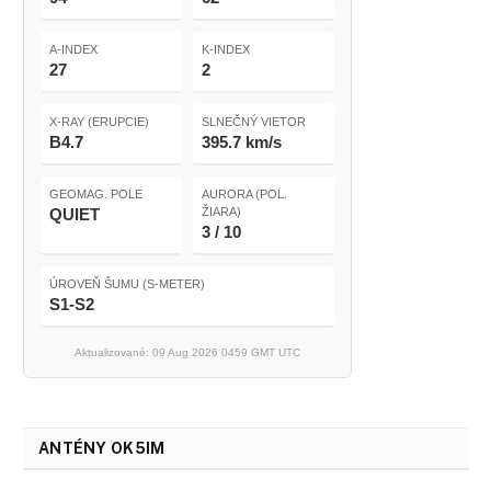
A-INDEX
K-INDEX
27
2
X-RAY (ERUPCIE)
SLNEČNÝ VIETOR
B4.7
395.7 km/s
GEOMAG. POLE
AURORA (POL.
QUIET
ŽIARA)
3 / 10
ÚROVEŇ ŠUMU (S-METER)
S1-S2
Aktualizované: 09 Aug 2026 0459 GMT UTC
ANTÉNY OK5IM