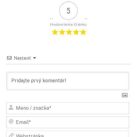
5
Hodnotenie článku
Nastaviť
Men
/
zna
Ema
Web