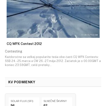
CQ WPX Contest 2012
Contesting
Každoročne sa veľkej popularite tešia obe časti CQ WPX Contestu:
SSB 24.-25.marca a CW 26.-27.mája 2012. Začiatok je o 00.00GMT a
koniec 23.59GMT, celé preteky…
KV PODMIENKY
SOLAR FLUX (SFI)
SLNEČNÉ ŠKVRNY
94
62