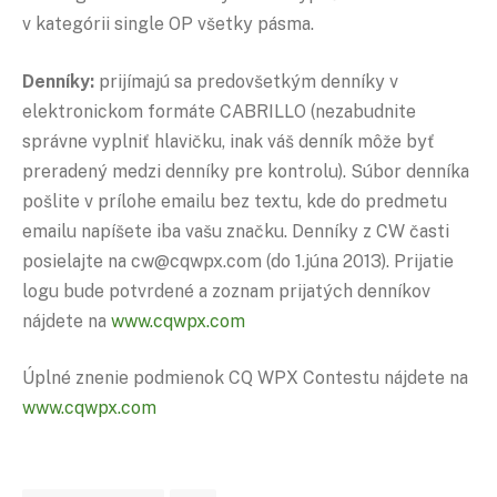
v kategórii single OP všetky pásma.
Denníky:
prijímajú sa predovšetkým denníky v
elektronickom formáte CABRILLO (nezabudnite
správne vyplniť hlavičku, inak váš denník môže byť
preradený medzi denníky pre kontrolu). Súbor denníka
pošlite v prílohe emailu bez textu, kde do predmetu
emailu napíšete iba vašu značku. Denníky z CW časti
posielajte na cw@cqwpx.com (do 1.júna 2013). Prijatie
logu bude potvrdené a zoznam prijatých denníkov
nájdete na
www.cqwpx.com
Úplné znenie podmienok CQ WPX Contestu nájdete na
www.cqwpx.com