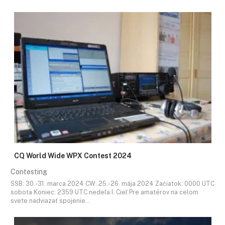
CQ World Wide WPX Contest 2024
Contesting
SSB: 30.-31. marca 2024 CW: 25.-26. mája 2024 Začiatok: 0000 UTC
sobota Koniec: 2359 UTC nedeľa I. Cieľ Pre amatérov na celom
svete nadviazať spojenie…