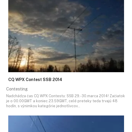
CQ WPX Contest SSB 2014
Contesting
Nadchádza čas CQ WPX Contestu: SSB 29.-30.marca 2014! Začiatok
je o 00.00GMT a koniec 23.59GMT, celé preteky teda trvajú 48
hodín, s výnimkou kategórie jednotlivcov…