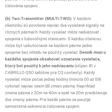
číslovánia spojení.
(b) Two-Transmitter (MULTI-TWO):
V každom
okamžiku sú povolené najviac dva vysielané signály na
rôznych pásmach. Každý vysielač môže nadväzovať
spojenia s ľubovoľnými stanicami. S každou stanicou
môže byť uskutočnené na každom pásme jedno
spojenie bez ohľadu na použitý vysielač.
Denník musí u
každého spojenia obsahovať označenie vysielača,
ktorý bol použitý k jeho nadviazaniu
(stĺpec 81 v
CABRILLO QSO šablóne pre CQ contesty). Každý
vysielač môže počas jednej hodiny (minúta 00 až 59)
vykonať najviac osem (8) zmien pásma. Napríklad
zmena pásma z 20m na 40m a späť na 20m predstavuje
dve zmeny pásma. Pre každé pásmo sa použije
samostatná sekvencia číslovania spojení.