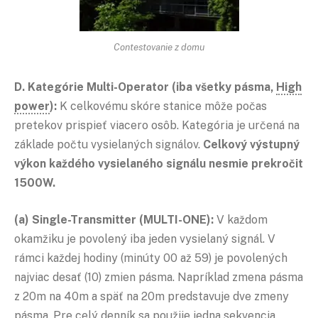
Contestovanie z domu
D. Kategórie Multi-Operator (iba všetky pásma,
High
power
):
K celkovému skóre stanice môže počas
pretekov prispieť viacero osôb. Kategória je určená na
základe počtu vysielaných signálov.
Celkový výstupný
výkon každého vysielaného signálu nesmie prekročit
1500W.
(a) Single-Transmitter (MULTI-ONE):
V každom
okamžiku je povolený iba jeden vysielaný signál. V
rámci každej hodiny (minúty 00 až 59) je povolených
najviac desať (10) zmien pásma. Napríklad zmena pásma
z 20m na 40m a späť na 20m predstavuje dve zmeny
pásma. Pre celý denník sa použije jedna sekvencia