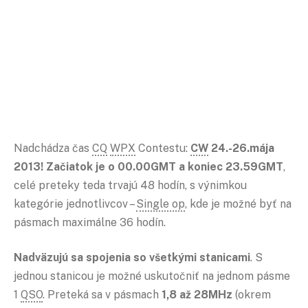
Nadchádza čas
CQ
WPX
Contestu:
CW
24.-26.mája
2013! Začiatok je o 00.00GMT a koniec 23.59GMT
,
celé preteky teda trvajú 48 hodín, s výnimkou
kategórie jednotlivcov –
Single op
, kde je možné byť na
pásmach maximálne 36 hodín.
Nadväzujú sa spojenia so všetkými stanicami
. S
jednou stanicou je možné uskutočniť na jednom pásme
1
QSO
. Preteká sa v pásmach
1,8 až 28MHz
(okrem