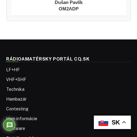
Dušan Pavlík
OM2ADP
RÁDIOAMATÉRSKY PORTÁL CQ.SK
LF+HF
VHF+SHF
Technika
Hambazár
Contesting
Ham informácie
SK
Software