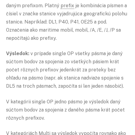
daným prefixom. Platný
prefix
je kombinácia písmen a
čísiel v značke stanice vyjadrujúca geografickú polohu
stanice. Napríklad: DL1, P40, P41, OE25 a pod.
Označenia ako maritime mobil, mobil, /A, /E, /J, /P sa
nepočítajú ako prefixy.
Výsledok:
v prípade single OP všetky pásma je daný
súčtom bodov za spojenia zo všetkých pásiem krát
počet rôznych prefixov jedenkrát za preteky bez
ohľadu na pásmo (napr. ak stanica nadviaže spojenie s
DL5 na troch pásmach, započíta si len jeden násobič).
V kategórii single OP jedno pásmo je výsledok daný
súčtom bodov za spojenia z daného pásma krát počet
rôznych prefixov.
V kategóriách Multi sa výsledok vypočíta rovnako ako