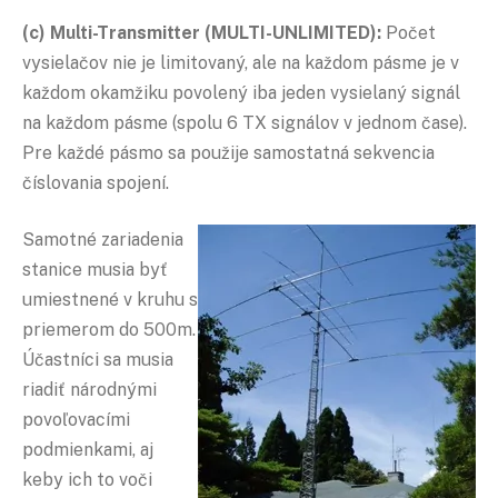
(c) Multi-Transmitter (MULTI-UNLIMITED):
Počet
vysielačov nie je limitovaný, ale na každom pásme je v
každom okamžiku povolený iba jeden vysielaný signál
na každom pásme (spolu 6 TX signálov v jednom čase).
Pre každé pásmo sa použije samostatná sekvencia
číslovania spojení.
Samotné zariadenia
stanice musia byť
umiestnené v kruhu s
priemerom do 500m.
Účastníci sa musia
riadiť národnými
povoľovacími
podmienkami, aj
keby ich to voči