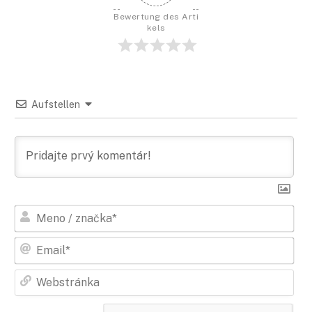
Bewertung des Arti
kels
Aufstellen
Men
/
zna
E-
Mail
Web