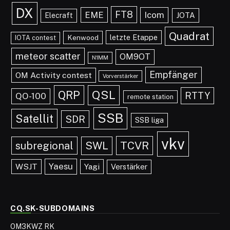
DX
FT8
EME
Icom
JOTA
Elecraft
Quadrat
letzte Etappe
Kenwood
IOTA contest
meteor scatter
OM9OT
N1MM
Empfänger
OM Activity contest
Vorverstärker
QRP
QSL
RTTY
QO-100
remote station
SSB
Satellit
SDR
SSB liga
vkv
TCVR
subregional
SWL
Yaesu
WSJT
Yagi
Verstärker
CQ.SK-SUBDOMAINS
OM3KWZ RK