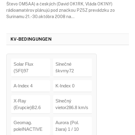
Števo OM5AA) a českých (David OK1RK, Vláďa OK1NY)
rádioamatérov plánujú pod značkou PZ5Z prevádzku zo
Surinamu 21.-30.októbra 2008 na…
KV-BEDINGUNGEN
Solar Flux
Slnečné
(SFI)97
škvrny72
A-Index 4
K-Index 0
X-Ray
Slnečný
(Erupcie)B2.6
vietor286.8 km/s
Geomag.
Aurora (Pol.
poleINACTIVE
žiara) 1 / 10