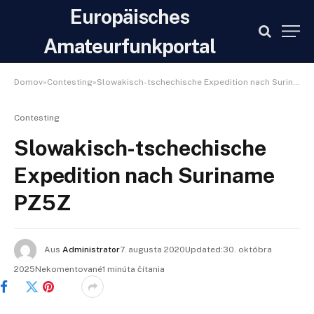
Europäisches
Amateurfunkportal
Domov»Contesting»Slowakisch-tschechische Expedition nach Suriname PZ5Z
Contesting
Slowakisch-tschechische
Expedition nach Suriname
PZ5Z
Aus
Administrator
7. augusta 2020Updated:30. októbra
2025Nekomentované1 minúta čítania
Facebook
Twitter
Pinterest