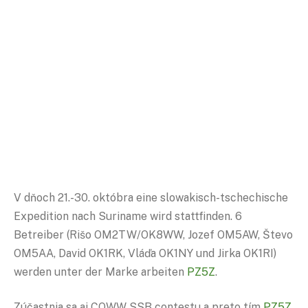
V dňoch 21.-30. októbra eine slowakisch-tschechische
Expedition nach Suriname wird stattfinden. 6
Betreiber (Rišo OM2TW/OK8WW, Jozef OM5AW, Števo
OM5AA, David OK1RK, Vláďa OK1NY und Jirka OK1RI)
werden unter der Marke arbeiten
PZ5Z
.
Zúčastnia sa aj CQWW SSB contestu a preto tím
PZ5Z