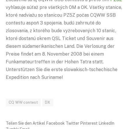
vyhlasuje súťaž pre všetkých OM a OK. Všetky stanice,
ktoré nadviažu so stanicou PZ5Z počas CQWW SSB
contestu aspoň 3 spojenia, budú zahrnuté do
zlosovania, z ktorého bude vyžrebovaných 10 staníc,
ktoré dostanú okrem QSL Ticket und Souvenir aus
diesem südamerikanischen Land. Die Verlosung der
Preise findet am 8. November 2008 bei einem
Funkamateurtreffen in der Hohen Tatra statt.
Unterstützen Sie die erste slowakisch-tschechische
Expedition nach Suriname!
CQ WW contest
DX
Teilen Sie den Artikel Facebook Twitter Pinterest LinkedIn