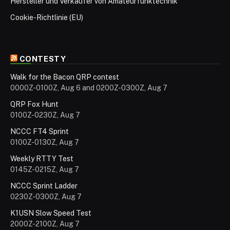
Hersteller und Verkäufer von Amateurfunktechnik
Cookie-Richtlinie (EU)
CONTESTY
Walk for the Bacon QRP contest
0000Z-0100Z, Aug 6 and 0200Z-0300Z, Aug 7
QRP Fox Hunt
0100Z-0230Z, Aug 7
NCCC FT4 Sprint
0100Z-0130Z, Aug 7
Weekly RTTY Test
0145Z-0215Z, Aug 7
NCCC Sprint Ladder
0230Z-0300Z, Aug 7
K1USN Slow Speed Test
2000Z-2100Z, Aug 7