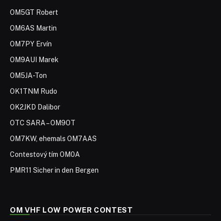
OM5GT Robert
OM6AS Martin
OM7PY Ervín
OM9AUI Marek
OM5JA-Ton
OK1TNM Rudo
OK2JKD Dalibor
OTC SARA – OM9OT
OM7KW, ehemals OM7AAS
Contestový tím OM0A
PMR11 Sicher in den Bergen
OM VHF LOW POWER CONTEST