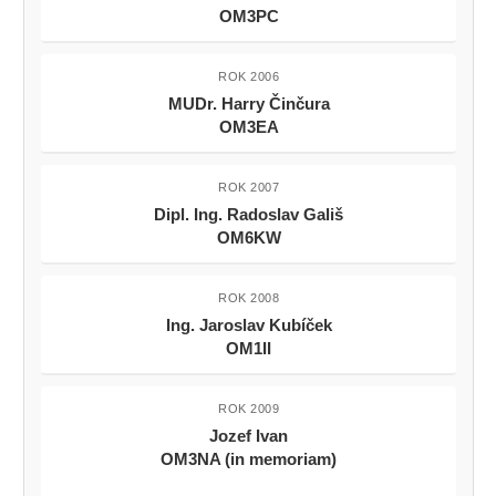
OM3PC
ROK 2006
MUDr. Harry Činčura
OM3EA
ROK 2007
Dipl. Ing. Radoslav Gališ
OM6KW
ROK 2008
Ing. Jaroslav Kubíček
OM1II
ROK 2009
Jozef Ivan
OM3NA (in memoriam)