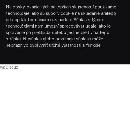
Na poskytovanie tých najlepších skúseností používame
technológie, ako sú súbory cookie na ukladanie a/alebo
prístup k informáciám o zariadení. Súhlas s týmito
technológiami nám umožní spracovávať údaje, ako je
správanie pri prehliadaní alebo jedinečné ID na tejto
stránke. Nesúhlas alebo odvolanie súhlasu môže
nepriaznivo ovplyvniť určité vlastnosti a funkcie.
wpDiscuz