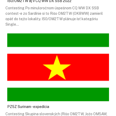
IS0/OM2TW aj v CQ WW DX SSB 2022
Contesting Po minuloročnom úspešnom CQ WW DX SSB
contest-e zo Sardínie si to Rišo OM2TW (OK8WW) zamieril
opäť do tejto lokality. IS0/OM2TW plánuje ísť kategóriu
Single…
PZ5Z Surinam - expedícia
Contesting Skupina slovenských (Rišo OM2TW, Jožo OM5AW,