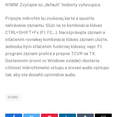
N1MM. Zvyčajne sú „default“ hodnoty vyhovujúce.
Pripojte mikrofón ku zvukovej karte a spusťte
nahrávanie záznamu. Slúži na to kombinácia kláves
CTRL+SHIFT+Fx (F1, F2,…). Narozprávajte záznam a
stlačením rovnakej kombinácie kláves záznam uložte.
Jednoduchým stlačením funkčnej klávesy, napr. F1,
program záznam prehrá a prepne TCVR na TX.
Dostavením úrovní vo Windows ovládači dostavte
citlivosť mikrofónneho vstupu a úroveň audio výstupu
tak, aby ste dosiahli optimálne audio.
N1MM