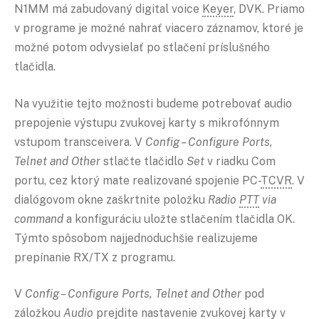
N1MM má zabudovaný digital voice
Keyer
, DVK. Priamo
v programe je možné nahrať viacero záznamov, ktoré je
možné potom odvysielať po stlačení príslušného
tlačidla.
Na využitie tejto možnosti budeme potrebovať audio
prepojenie výstupu zvukovej karty s mikrofónnym
vstupom transceivera. V
Config – Configure Ports,
Telnet and Other
stlačte tlačidlo
Set
v riadku Com
portu, cez ktorý mate realizované spojenie PC-
TCVR
. V
dialógovom okne zaškrtnite položku
Radio
PTT
via
command
a konfiguráciu uložte stlačením tlačidla OK.
Týmto spôsobom najjednoduchšie realizujeme
prepínanie RX/TX z programu.
V
Config – Configure Ports, Telnet and Other
pod
záložkou
Audio
prejdite nastavenie zvukovej karty v