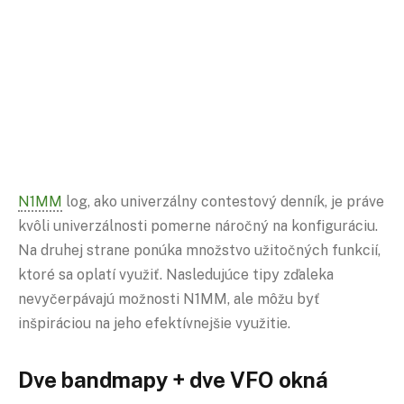
N1MM
log, ako univerzálny contestový denník, je práve
kvôli univerzálnosti pomerne náročný na konfiguráciu.
Na druhej strane ponúka množstvo užitočných funkcií,
ktoré sa oplatí využiť. Nasledujúce tipy zďaleka
nevyčerpávajú možnosti N1MM, ale môžu byť
inšpiráciou na jeho efektívnejšie využitie.
Dve bandmapy + dve
VFO
okná