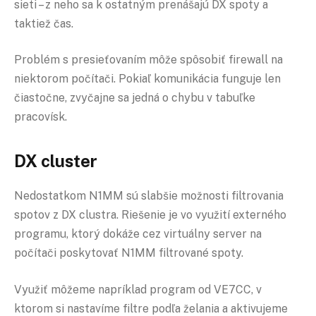
sieti – z neho sa k ostatným prenášajú DX spoty a
taktiež čas.
Problém s presieťovaním môže spôsobiť firewall na
niektorom počítači. Pokiaľ komunikácia funguje len
čiastočne, zvyčajne sa jedná o chybu v tabuľke
pracovísk.
DX cluster
Nedostatkom N1MM sú slabšie možnosti filtrovania
spotov z DX clustra. Riešenie je vo využití externého
programu, ktorý dokáže cez virtuálny server na
počítači poskytovať N1MM filtrované spoty.
Využiť môžeme napríklad program od VE7CC, v
ktorom si nastavíme filtre podľa želania a aktivujeme