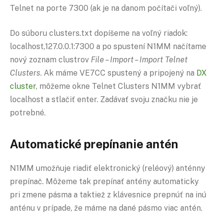
Telnet na porte 7300 (ak je na danom počítači voľný).
Do súboru clusters.txt dopíšeme na voľný riadok:
localhost,127.0.0.1:7300 a po spustení N1MM načítame
nový zoznam clustrov
File – Import – Import Telnet
Clusters
. Ak máme VE7CC spustený a pripojený na
DX
cluster
, môžeme okne Telnet Clusters N1MM vybrať
localhost a stlačiť enter. Zadávať svoju značku nie je
potrebné.
Automatické prepínanie antén
N1MM umožňuje riadiť elektronický (reléový) anténny
prepínač. Môžeme tak prepínať antény automaticky
pri zmene pásma a taktiež z klávesnice prepnúť na inú
anténu v prípade, že máme na dané pásmo viac antén.