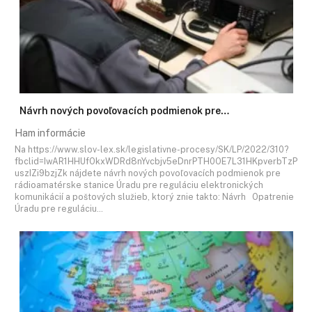
Návrh nových povoľovacích podmienok pre…
Ham informácie
Na https://www.slov-lex.sk/legislativne-procesy/SK/LP/2022/310?
fbclid=IwAR1HHUfOkxWDRd8nYvcbjv5eDnrPTH0OE7L31HKpverbTzP
uszIZi9bzjZk nájdete návrh nových povoľovacích podmienok pre
rádioamatérske stanice Úradu pre reguláciu elektronických
komunikácií a poštových služieb, ktorý znie takto: Návrh Opatrenie
Úradu pre reguláciu…