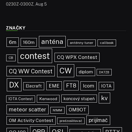
0230Z-0300Z, Aug 5
ZNAČKY
anténa
6m
160m
anténny tuner
callbook
contest
CQ WPX Contest
CB
CW
CQ WW Contest
diplom
DK7ZB
DX
FT8
EME
Icom
IOTA
Elecraft
kv
koncový stupeň
Kenwood
IOTA Contest
meteor scatter
OM9OT
N1MM
prijímač
OM Activity Contest
predzosilňovač
QRP
QSL