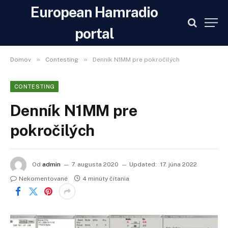
European Hamradio
portal
»
»
Domov
Contesting
Denník N1MM pre pokročilých
CONTESTING
Denník N1MM pre
pokročilých
Od
admin
7. augusta 2020
Updated:
17. júna 2022
Nekomentované
4 minúty čítania