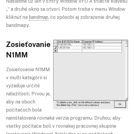
Následne už len v Entry Window VFO A stlačte klávesu
„“ a druhé okno sa otvorí. Potom treba v menu
Window
kliknúť na
bandmap
, čo spôsobí aj zobrazenie druhej
bandmapy.
Zosieťovanie
N1MM
Zosieťovanie N1MM
v multi kategórii si
vyžaduje určité
náležitosti. Prvou je,
aby na oboch
počítačoch bola
nainštalovaná rovnaká verzia programu. Druhou, aby
všetky počítače boli v rovnakej pracovnej skupine