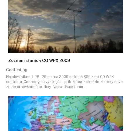
Zoznam staníc v CQ WPX 2009
Contesting
Najbližší víkend, 28.-29.marca 2009 sa koná SSB časť CQ WPX
contestu. Contesty sú vynikajúca príležitosť získať do zbierky nové
zeme či nevšedné prefixy. Nasvedčuje tomu…