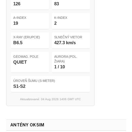
126
83
A-INDEX
K-INDEX
19
2
X-RAY (ERUPCIE)
SLNEČNÝ VIETOR
B6.5
427.3 km/s
GEOMAG. POLE
AURORA (POL.
QUIET
ŽIARA)
1 / 10
ÚROVEŇ ŠUMU (S-METER)
S1-S2
Aktualizované: 04 Aug 2026 1406 GMT UTC
ANTÉNY OK5IM