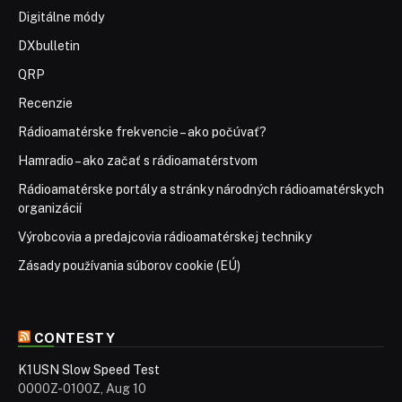
Digitálne módy
DXbulletin
QRP
Recenzie
Rádioamatérske frekvencie – ako počúvať?
Hamradio – ako začať s rádioamatérstvom
Rádioamatérske portály a stránky národných rádioamatérskych
organizácií
Výrobcovia a predajcovia rádioamatérskej techniky
Zásady používania súborov cookie (EÚ)
CONTESTY
K1USN Slow Speed Test
0000Z-0100Z, Aug 10