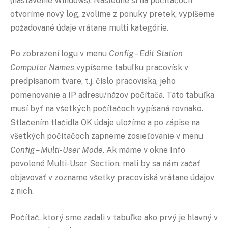
(nastavenie Windows). Následne si na počítačoch
otvoríme nový log, zvolíme z ponuky pretek, vypíšeme
požadované údaje vrátane multi kategórie.
Po zobrazení logu v menu
Config – Edit Station
Computer Names
vypíšeme tabuľku pracovísk v
predpísanom tvare, t.j. číslo pracoviska, jeho
pomenovanie a IP adresu/názov počítača. Táto tabuľka
musí byť na všetkých počítačoch vypísaná rovnako.
Stlačením tlačidla OK údaje uložíme a po zápise na
všetkých počítačoch zapneme zosieťovanie v menu
Config – Multi-User Mode
. Ak máme v okne Info
povolené Multi-User Section, mali by sa nám začať
objavovať v zozname všetky pracoviská vrátane údajov
z nich.
Počítač, ktorý sme zadali v tabuľke ako prvý je hlavný v