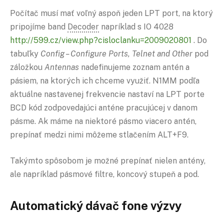
Počítač musí mať voľný aspoň jeden LPT port, na ktorý
pripojíme band
Decoder
napríklad s IO 4028
http://599.cz/view.php?cisloclanku=2009020801
. Do
tabuľky
Config – Configure Ports, Telnet and Other
pod
záložkou
Antennas
nadefinujeme zoznam antén a
pásiem, na ktorých ich chceme využiť. N1MM podľa
aktuálne nastavenej frekvencie nastaví na LPT porte
BCD kód zodpovedajúci anténe pracujúcej v danom
pásme. Ak máme na niektoré pásmo viacero antén,
prepínať medzi nimi môžeme stlačením ALT+F9.
Takýmto spôsobom je možné prepínať nielen antény,
ale napríklad pásmové filtre, koncový stupeň a pod.
Automatický dávač fone výzvy