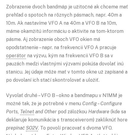
Zobrazenie dvoch bandmáp je užitočné ak chceme mať
prehľad o spotoch na rôznych pásmach, napr. 40m a
10m. Ak nastavíme VFO A na 40m a VFO B na 10m,
máme okamžitú informáciu o aktivite na tom-ktorom
pásme. Aj zobrazenie oboch VFO okien má
opodstatnenie – napr. na frekvencii VFO A pracuje
operátor
na výzvu, kým na frekvencii VFO B sa v
pauzách medzi vlastnými výzvami pokúša dovolať inú
stanicu. Jej údaje môže mať v tomto okne už zapísané a
po dovolaní ich stačí skontrolovať a uložiť.
Vyvolať druhé – VFO B – okno a bandmapu v N1MM je
možné tak, že je potrebné v menu
Config – Configure
Ports,
Telnet
and Other
pod záložkou
Hardware
(kde sa
deklaruje komunikácia s transceiverom) zakliknúť hore
prepínač
SO2V
. To povolí pracovať s dvoma VFO.