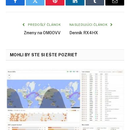
Facebook
Twitter
Pinterest
LinkedIn
Tumblr
Email
PREDOŠLÝ ČLÁNOK
NASLEDUJÚCI ČLÁNOK
Zmeny na OM0OVV
Denník RX4HX
MOHLI BY STE SI EŠTE POZRIEŤ