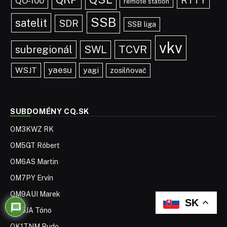
RTTY
QO-100
remote station
SSB
satelit
SDR
SSB liga
vkv
TCVR
subregionál
SWL
yaesu
WSJT
yagi
zosilňovač
SUBDOMÉNY CQ.SK
OM3KWZ RK
OM5GT Róbert
OM6AS Martin
OM7PY Ervín
OM9AUI Marek
SK
OM5JA Tóno
OK1TNM Rudo