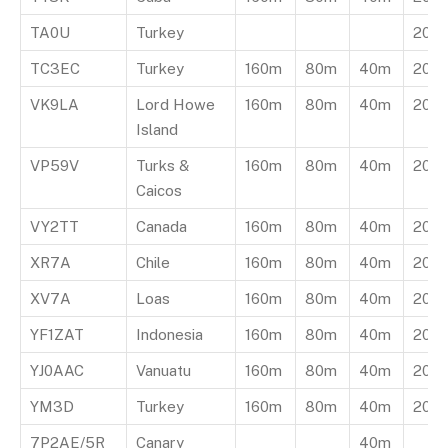
TA0U
Turkey
20m
TC3EC
Turkey
160m
80m
40m
20m
VK9LA
Lord Howe
160m
80m
40m
20m
Island
VP59V
Turks &
160m
80m
40m
20m
Caicos
VY2TT
Canada
160m
80m
40m
20m
XR7A
Chile
160m
80m
40m
20m
XV7A
Loas
160m
80m
40m
20m
YF1ZAT
Indonesia
160m
80m
40m
20m
YJ0AAC
Vanuatu
160m
80m
40m
20m
YM3D
Turkey
160m
80m
40m
20m
7P2AE/5R
Canary
40m