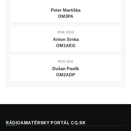
Peter Martiška
OM3PA
ROK 2010
Anton Srnka
OM1AEG
ROK 2011
Dušan Pavlík
OM2ADP
RÁDIOAMATÉRSKY PORTÁL CQ.SK