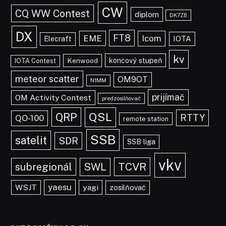
CW
CQ WW Contest
diplom
DK7ZB
DX
FT8
EME
Icom
IOTA
Elecraft
kv
koncový stupeň
Kenwood
IOTA Contest
meteor scatter
OM9OT
N1MM
prijímač
OM Activity Contest
predzosilňovač
QRP
QSL
RTTY
QO-100
remote station
SSB
satelit
SDR
SSB liga
vkv
TCVR
subregionál
SWL
yaesu
WSJT
yagi
zosilňovač