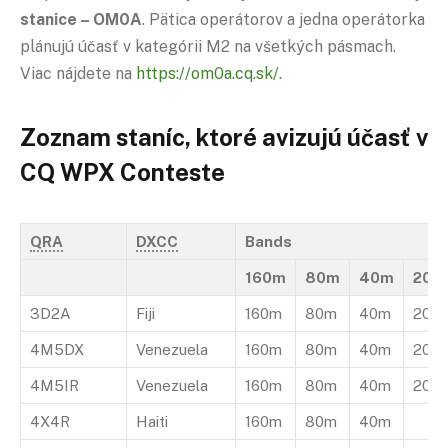
stanice – OM0A
. Pätica operátorov a jedna operátorka
plánujú účasť v kategórii M2 na všetkých pásmach.
Viac nájdete na
https://om0a.cq.sk/
.
Zoznam staníc, ktoré avizujú účasť v
CQ WPX Conteste
QRA
DXCC
Bands
160m
80m
40m
20m
3D2A
Fiji
160m
80m
40m
20m
4M5DX
Venezuela
160m
80m
40m
20m
4M5IR
Venezuela
160m
80m
40m
20m
4X4R
Haiti
160m
80m
40m