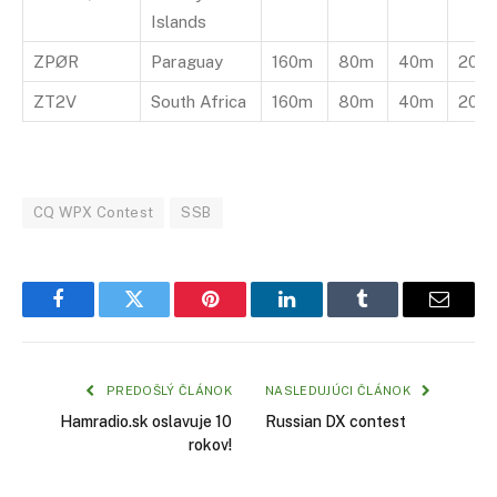
Islands
ZPØR
Paraguay
160m
80m
40m
20m
ZT2V
South Africa
160m
80m
40m
20m
CQ WPX Contest
SSB
Facebook
Twitter
Pinterest
LinkedIn
Tumblr
Email
PREDOŠLÝ ČLÁNOK
NASLEDUJÚCI ČLÁNOK
Hamradio.sk oslavuje 10
Russian DX contest
rokov!