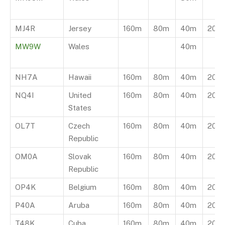
MJ4R
Jersey
160m
80m
40m
20m
MW9W
Wales
40m
NH7A
Hawaii
160m
80m
40m
20m
NQ4I
United
160m
80m
40m
20m
States
OL7T
Czech
160m
80m
40m
20m
Republic
OM0A
Slovak
160m
80m
40m
20m
Republic
OP4K
Belgium
160m
80m
40m
20m
P40A
Aruba
160m
80m
40m
20m
T48K
Cuba
160m
80m
40m
20m