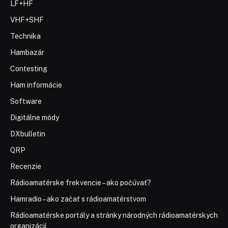
LF+HF
VHF+SHF
Technika
Hambazár
Contesting
Ham informácie
Software
Digitálne módy
DXbulletin
QRP
Recenzie
Rádioamatérske frekvencie – ako počúvať?
Hamradio – ako začať s rádioamatérstvom
Rádioamatérske portály a stránky národných rádioamatérskych
organizácií