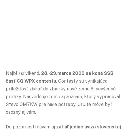
Najbližší víkend,
28.-29.marca 2009 sa koná SSB
časť
CQ
WPX
contestu
. Contesty sú vynikajúca
príležitosť získať do zbierky nové zeme či nevšedné
prefixy. Nasvedčuje tomu aj zoznam, ktorý vypracoval
Števo OM7KW pre naše potreby. Určite môže byť
osožný aj vám.
Do pozornosti dávam aj
zatiaľ jediné avízo slovenskej