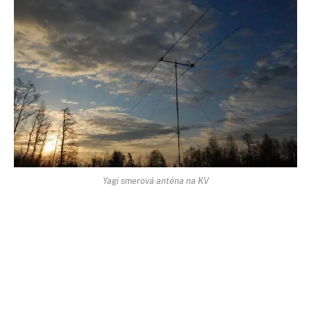
Yagi smerová anténa na KV