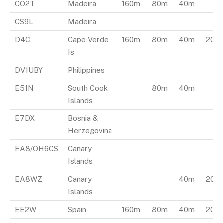
CO2T
Madeira
160m
80m
40m
CS9L
Madeira
D4C
Cape Verde
160m
80m
40m
20m
Is
DV1UBY
Philippines
E51N
South Cook
80m
40m
Islands
E7DX
Bosnia &
Herzegovina
EA8/OH6CS
Canary
Islands
EA8WZ
Canary
40m
20m
Islands
EE2W
Spain
160m
80m
40m
20m