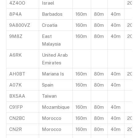
4Z4OO
Israel
20m
8P4A
Barbados
160m
80m
40m
9A800VZ
Croatia
160m
80m
40m
20m
9M8Z
East
160m
80m
40m
20m
Malaysia
A6RK
United Arab
Emirates
AH0BT
Mariana Is
160m
80m
40m
20m
A07K
Spain
160m
80m
40m
BX5AA
Taiwan
C91FP
Mozambique
160m
80m
40m
CN2BC
Morocco
160m
80m
40m
20m
CN2R
Morocco
160m
80m
40m
20m