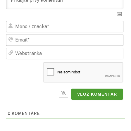
Men
/
zna
Ema
Web
0
KOMENTÁRE