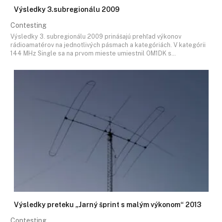
Výsledky 3.subregionálu 2009
Contesting
Výsledky 3. subregionálu 2009 prinášajú prehľad výkonov
rádioamatérov na jednotlivých pásmach a kategóriách. V kategórii
144 MHz Single sa na prvom mieste umiestnil OM1DK s…
Výsledky preteku „Jarný šprint s malým výkonom“ 2013
Contesting