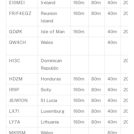
EI0MEI
Ireland
160m
80m
40m
20m
FR/F4EGZ
Reunion
160m
80m
40m
20m
Island
GDØK
Isle of Man
160m
40m
20m
GW4CH
Wales
40m
HI3C
Dominican
20m
Republic
HD2M
Honduras
160m
80m
40m
20m
IR9P
Sicily
160m
80m
40m
20m
J6/W1ON
St Lucia
160m
80m
40m
20m
LX7I
Luxemburg
160m
80m
40m
20m
LY7A
Lithuania
160m
80m
40m
20m
MK9SM
Wales
80m