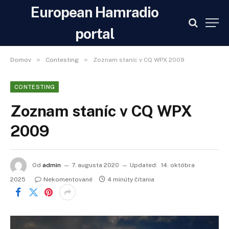
European Hamradio
portal
»
»
Domov
Contesting
Zoznam staníc v CQ WPX 2009
CONTESTING
Zoznam staníc v CQ WPX
2009
Od
admin
7. augusta 2020
Updated:
14. októbra
2025
Nekomentované
4 minúty čítania