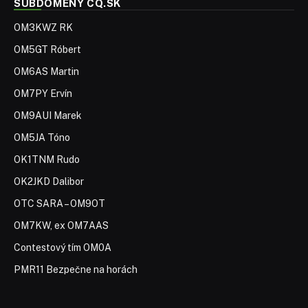
SUBDOMÉNY CQ.SK
OM3KWZ RK
OM5GT Róbert
OM6AS Martin
OM7PY Ervín
OM9AUI Marek
OM5JA Tóno
OK1TNM Rudo
OK2JKD Dalibor
OTC SARA – OM9OT
OM7KW, ex OM7AAS
Contestový tím OM0A
PMR11 Bezpečne na horách