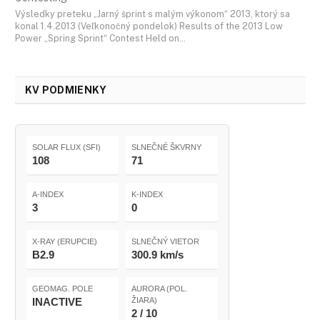
Výsledky preteku „Jarný šprint s malým výkonom“ 2013, ktorý sa
konal 1.4.2013 (Veľkonočný pondelok) Results of the 2013 Low
Power „Spring Sprint“ Contest Held on…
KV PODMIENKY
SOLAR FLUX (SFI)
SLNEČNÉ ŠKVRNY
108
71
A-INDEX
K-INDEX
3
0
X-RAY (ERUPCIE)
SLNEČNÝ VIETOR
B2.9
300.9 km/s
GEOMAG. POLE
AURORA (POL.
INACTIVE
ŽIARA)
2 / 10