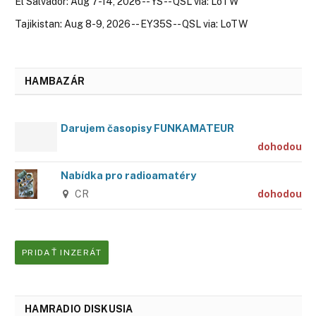
El Salvador: Aug 7-14, 2026 -- YS -- QSL via: LoTW
Tajikistan: Aug 8-9, 2026 -- EY35S -- QSL via: LoTW
HAMBAZÁR
Darujem časopisy FUNKAMATEUR
dohodou
Nabídka pro radioamatéry
CR
dohodou
PRIDAŤ INZERÁT
HAMRADIO DISKUSIA