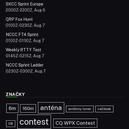
SKCC Sprint Europe
2000Z-2200Z, Aug 6
QRP Fox Hunt
0100Z-0230Z, Aug 7
NCCC FT4 Sprint
0100Z-0130Z, Aug 7
Weekly RTTY Test
0145Z-0215Z, Aug 7
NCCC Sprint Ladder
0230Z-0300Z, Aug 7
ZNAČKY
anténa
6m
160m
anténny tuner
callbook
contest
CQ WPX Contest
CB