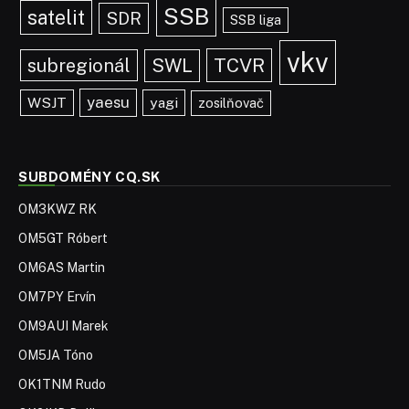
SSB
satelit
SDR
SSB liga
vkv
TCVR
subregionál
SWL
yaesu
WSJT
yagi
zosilňovač
SUBDOMÉNY CQ.SK
OM3KWZ RK
OM5GT Róbert
OM6AS Martin
OM7PY Ervín
OM9AUI Marek
OM5JA Tóno
OK1TNM Rudo