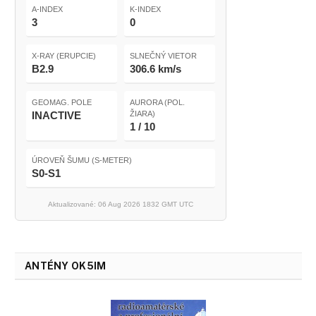
A-INDEX
K-INDEX
3
0
X-RAY (ERUPCIE)
SLNEČNÝ VIETOR
B2.9
306.6 km/s
GEOMAG. POLE
AURORA (POL.
INACTIVE
ŽIARA)
1 / 10
ÚROVEŇ ŠUMU (S-METER)
S0-S1
Aktualizované: 06 Aug 2026 1832 GMT UTC
ANTÉNY OK5IM