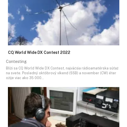
CQ World Wide DX Contest 2022
Contesting
Blíži sa CQ World Wide DX Contest, najväčšia rádioamatérska súťaž
na svete. Posledný októbrový víkend (SSB) a november (CW) éter
ožije viac ako 35 000…