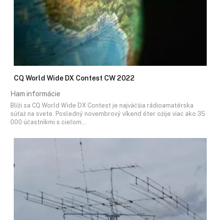
CQ World Wide DX Contest CW 2022
Ham informácie
Blíži sa CQ World Wide DX Contest je najväčšia rádioamatérska
súťaž na svete. Posledný novembrový víkend éter ožije viac ako 35
000 účastníkmi s cieľom…