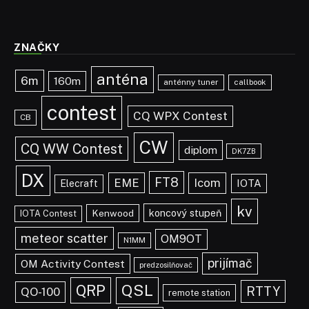
ZNAČKY
anténa
6m
160m
anténny tuner
callbook
contest
CQ WPX Contest
CB
CW
CQ WW Contest
diplom
DK7ZB
DX
FT8
EME
Icom
IOTA
Elecraft
kv
koncový stupeň
Kenwood
IOTA Contest
meteor scatter
OM9OT
N1MM
prijímač
OM Activity Contest
predzosilňovač
QRP
QSL
RTTY
QO-100
remote station