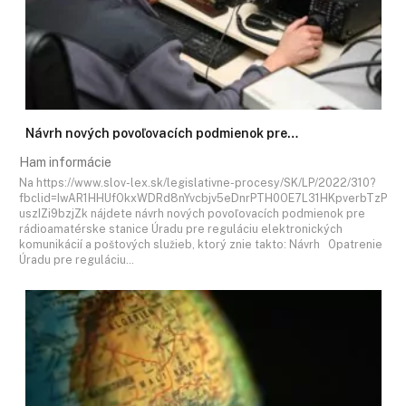
Návrh nových povoľovacích podmienok pre…
Ham informácie
Na https://www.slov-lex.sk/legislativne-procesy/SK/LP/2022/310?
fbclid=IwAR1HHUfOkxWDRd8nYvcbjv5eDnrPTH0OE7L31HKpverbTzP
uszIZi9bzjZk nájdete návrh nových povoľovacích podmienok pre
rádioamatérske stanice Úradu pre reguláciu elektronických
komunikácií a poštových služieb, ktorý znie takto: Návrh Opatrenie
Úradu pre reguláciu…