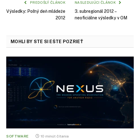
PREDOŠLÝ ČLÁNOK
NASLEDUJÚCI ČLÁNOK
Výsledky: Poľný deň mládeže
3. subregionál 2012 –
2012
neoficiálne výsledky v OM
MOHLI BY STE SI EŠTE POZRIEŤ
SOFTWARE
10 minút čítania