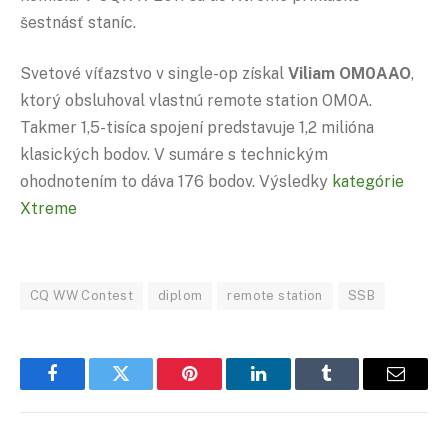
šestnásť staníc.
Svetové víťazstvo v single-op získal
Viliam OM0AAO
,
ktorý obsluhoval vlastnú remote station OM0A.
Takmer 1,5-tisíca spojení predstavuje 1,2 milióna
klasických bodov. V sumáre s technickým
ohodnotením to dáva 176 bodov. Výsledky
kategórie
Xtreme
CQ WW Contest
diplom
remote station
SSB
Facebook
Twitter
Pinterest
LinkedIn
Tumblr
Email