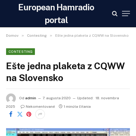
European Hamradio
portal
»
»
Domov
Contesting
Ešte jedna plaketa z CQWW na Slovensko
CONTESTING
Ešte jedna plaketa z CQWW
na Slovensko
Od
admin
7. augusta 2020
Updated:
18. novembra
2025
Nekomentované
1 minúta čítania