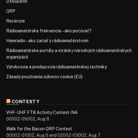
DXbulletin
QRP
Recenzie
Rádioamatérske frekvencie – ako počúvať?
Hamradio – ako začať s rádioamatérstvom
Rádioamatérske portály a stránky národných rádioamatérskych
organizácií
Výrobcovia a predajcovia rádioamatérskej techniky
Zásady používania súborov cookie (EÚ)
CONTESTY
VHF-UHF FT8 Activity Contest-NA
0000Z-0500Z, Aug 6
Walk for the Bacon QRP Contest
0000Z-0100Z, Aug 6 and 0200Z-0300Z, Aug 7