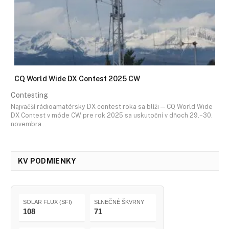
CQ World Wide DX Contest 2025 CW
Contesting
Najväčší rádioamatérsky DX contest roka sa blíži — CQ World Wide
DX Contest v móde CW pre rok 2025 sa uskutoční v dňoch 29.–30.
novembra…
KV PODMIENKY
SOLAR FLUX (SFI)
SLNEČNÉ ŠKVRNY
108
71