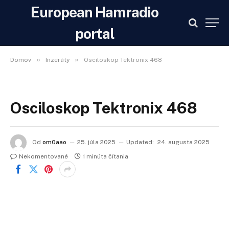
European Hamradio
portal
»
»
Domov
Inzeráty
Osciloskop Tektronix 468
Osciloskop Tektronix 468
Od
om0aao
25. júla 2025
Updated:
24. augusta 2025
Nekomentované
1 minúta čítania