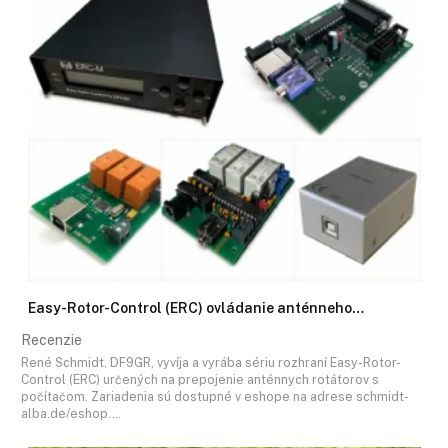
Easy-Rotor-Control (ERC) ovládanie anténneho…
Recenzie
René Schmidt, DF9GR, vyvíja a vyrába sériu rozhraní Easy-Rotor-
Control (ERC) určených na prepojenie anténnych rotátorov s
počítačom. Zariadenia sú dostupné v eshope na adrese schmidt-
alba.de/eshop.…