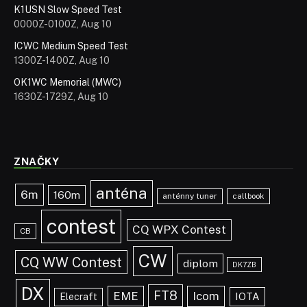
K1USN Slow Speed Test
0000Z-0100Z, Aug 10
ICWC Medium Speed Test
1300Z-1400Z, Aug 10
OK1WC Memorial (MWC)
1630Z-1729Z, Aug 10
ZNAČKY
anténa
6m
160m
anténny tuner
callbook
contest
CQ WPX Contest
CB
CW
CQ WW Contest
diplom
DK7ZB
DX
FT8
EME
Icom
IOTA
Elecraft