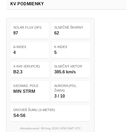
KV PODMIENKY
SOLAR FLUX (SFI)
SLNEČNÉ ŠKVRNY
97
62
A-INDEX
K-INDEX
4
5
X-RAY (ERUPCIE)
SLNEČNÝ VIETOR
B2.3
385.6 km/s
GEOMAG. POLE
AURORA (POL.
MIN STRM
ŽIARA)
3 / 10
ÚROVEŇ ŠUMU (S-METER)
S4-S6
Aktualizované: 08 Aug 2026 1658 GMT UTC