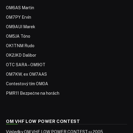
OM6AS Martin
OM7PY Ervín
OM9AUI Marek
OM5JA Tóno
OK1TNM Rudo
OK2JKD Dalibor
OTC SARA – OM9OT
OM7KW, ex OM7AAS
Contestový tím OM0A
PMR11 Bezpečne na horách
OM VHF LOW POWER CONTEST
Výsledky OM VHF LOW POWER CONTEST-u 2005