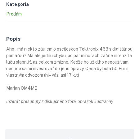
Kategória
Predám
Popis
Ahoj, má niekto záujem o osciloskop Tektronix 468 s digitálnou
pamäťou? Má ale jednu chybu, po pár minútach začne intenzita
lúču slabnúť, až celkom zmizne. Keďže ho už dlho nepoužívam,
nechce sa mi investovať do jeho opravy. Cena by bola 50 Eur s
vlastným odvozom (hi – váži asi 17 kg)
Marian OM4MB
Inzerát presunutý z diskusného fóra, obrázok ilustračný