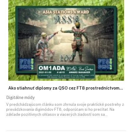
Ako stiahnuť diplomy za QSO cez FT8 prostredníctvom…
Digitálne módy
V predchádzajúcom článku som zhrnula svoje praktické postrehy z
prevádzkovania digimódov FT8, odporúčam si ho prečítať. Na
základe pozitívnych ohlasov a viacerých žiadostí som sa…