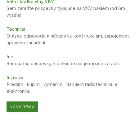
Veľmi krátke vlny VKV
Sem zaraďte príspevky týkajúce sa VKV pásiem (od 6m
vyššie)
Technika
Otázky, odpovede a nápady ku konštrukciám, zapojeniam,
úpravám zariadení
Iné
Sem patria príspevky, ktoré inde nie je možné zaradiť…
Inzercia
Predám – kúpim – vymením – darujem rádiotechniku a
elektroniku
NOVÁ TÉMA