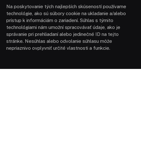
Na poskytovanie tých najlepších skúseností používame
technológie, ako sú súbory cookie na ukladanie a/alebo
prístup k informáciám o zariadení. Súhlas s týmito
technológiami nám umožní spracovávať údaje, ako je
správanie pri prehliadaní alebo jedinečné ID na tejto
stránke. Nesúhlas alebo odvolanie súhlasu môže
nepriaznivo ovplyvniť určité vlastnosti a funkcie.