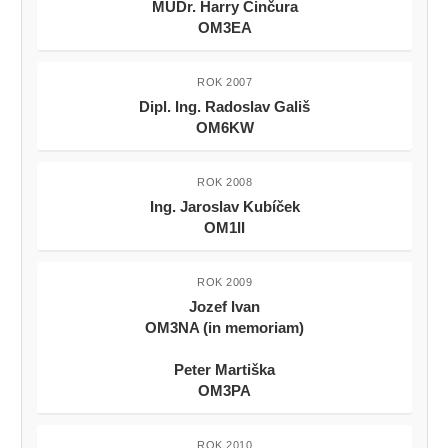
MUDr. Harry Činčura
OM3EA
ROK 2007
Dipl. Ing. Radoslav Gališ
OM6KW
ROK 2008
Ing. Jaroslav Kubíček
OM1II
ROK 2009
Jozef Ivan
OM3NA (in memoriam)
Peter Martiška
OM3PA
ROK 2010