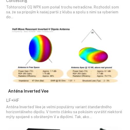
Contesting
Tohtoročný CQ WPX som poňal trochu netradične. Rozhodol som
sa, že sa pripojím k našej partii z klubu a spolu s nimi sa vyberiem
do…
Anténa Inverted Vee
LF+HF
Anténa Inverted Vee je veľmi populárny variant štandardného
horizontálneho dipólu. V tomto článku sa pokúsim vyvrátiť niektoré
mýty spojené s obráteným V a dipólmi. Tak, ako…