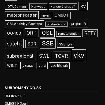
kv
koncový stupeň
Kenwood
IOTA Contest
meteor scatter
OM9OT
N1MM
prijímač
OM Activity Contest
predzosilňovač
QRP
QSL
RTTY
QO-100
remote station
SSB
satelit
SDR
SSB liga
vkv
TCVR
subregionál
SWL
yaesu
WSJT
yagi
zosilňovač
SUBDOMÉNY CQ.SK
OM3KWZ RK
OM5GT Róbert