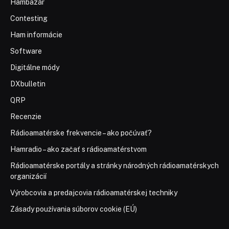
Hambazár
Contesting
Ham informácie
Software
Digitálne módy
DXbulletin
QRP
Recenzie
Rádioamatérske frekvencie – ako počúvať?
Hamradio – ako začať s rádioamatérstvom
Rádioamatérske portály a stránky národných rádioamatérskych
organizácií
Výrobcovia a predajcovia rádioamatérskej techniky
Zásady používania súborov cookie (EÚ)