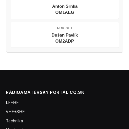
Anton Srnka
OM1AEG
ROK 2011
Dušan Pavlík
OM2ADP
RÁDIOAMATÉRSKY PORTÁL CQ.SK
LF+HF
VHF+SHF
Technika