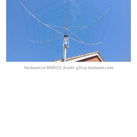
Hexbeam od MW0JZE (kredit: g3txq-hexbeam.com)