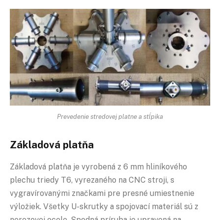
Prevedenie stredovej platne a stĺpika
Základová platňa
Základová platňa je vyrobená z 6 mm hliníkového
plechu triedy T6, vyrezaného na CNC stroji, s
vygravírovanými značkami pre presné umiestnenie
výložiek. Všetky U-skrutky a spojovací materiál sú z
nerezovej ocele. Spodná príruba je upravená na