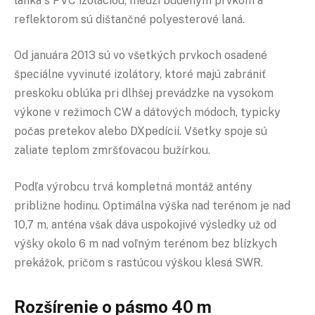
lanka s PVC izoláciou, medzi budeným prvkom a
reflektorom sú dištančné polyesterové laná.
Od januára 2013 sú vo všetkých prvkoch osadené
špeciálne vyvinuté izolátory, ktoré majú zabrániť
preskoku oblúka pri dlhšej prevádzke na vysokom
výkone v režimoch CW a dátových módoch, typicky
počas pretekov alebo DXpedícií. Všetky spoje sú
zaliate teplom zmršťovacou bužírkou.
Podľa výrobcu trvá kompletná montáž antény
približne hodinu. Optimálna výška nad terénom je nad
10,7 m, anténa však dáva uspokojivé výsledky už od
výšky okolo 6 m nad voľným terénom bez blízkych
prekážok, pričom s rastúcou výškou klesá SWR.
Rozšírenie o pásmo 40 m