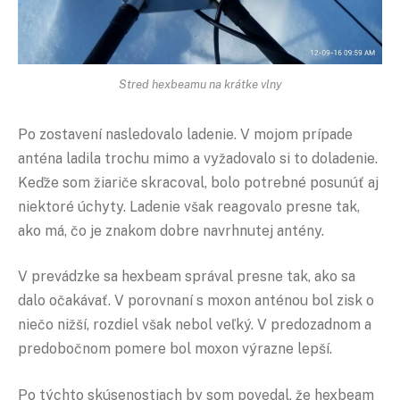
Stred hexbeamu na krátke vlny
Po zostavení nasledovalo ladenie. V mojom prípade
anténa ladila trochu mimo a vyžadovalo si to doladenie.
Keďže som žiariče skracoval, bolo potrebné posunúť aj
niektoré úchyty. Ladenie však reagovalo presne tak,
ako má, čo je znakom dobre navrhnutej antény.
V prevádzke sa hexbeam správal presne tak, ako sa
dalo očakávať. V porovnaní s moxon anténou bol zisk o
niečo nižší, rozdiel však nebol veľký. V predozadnom a
predobočnom pomere bol moxon výrazne lepší.
Po týchto skúsenostiach by som povedal, že hexbeam