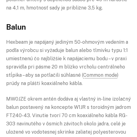
na 4,1 m, hmotnosť sady je približne 3,5 kg.
Balun
Hexbeam je napájaný jediným 50-ohmovým vedením a
podľa výrobcu si vyžaduje balun alebo tlmivku typu 1:1
umiestnenú čo najbližšie k napájaciemu bodu – v praxi
spravidla pri pásme 20 m blízko vrcholu centrálneho
stĺpika – aby sa potlačili súhlasné (
Common mode
)
prúdy na plášti koaxiálneho kábla.
MW0JZE okrem antén dodáva aj vlastný in-line izolačný
balun postavený na koncepte W1JR s toroidným jadrom
FT240-43. Vinutie tvorí 70 cm koaxiálneho kábla RG-
303 navinutého v ôsmich závitoch okolo jadra, celé je
uložené vo vodotesnej skrinke zaliatej polyesterovou