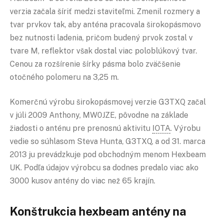
verzia začala šíriť medzi staviteľmi. Zmenil rozmery a
tvar prvkov tak, aby anténa pracovala širokopásmovo
bez nutnosti ladenia, pričom budený prvok zostal v
tvare M, reflektor však dostal viac poloblúkový tvar.
Cenou za rozšírenie šírky pásma bolo zväčšenie
otočného polomeru na 3,25 m.
Komerčnú výrobu širokopásmovej verzie G3TXQ začal
v júli 2009 Anthony, MW0JZE, pôvodne na základe
žiadosti o anténu pre prenosnú aktivitu
IOTA
. Výrobu
vedie so súhlasom Steva Hunta, G3TXQ, a od 31. marca
2013 ju prevádzkuje pod obchodným menom Hexbeam
UK. Podľa údajov výrobcu sa dodnes predalo viac ako
3000 kusov antény do viac než 65 krajín.
Konštrukcia hexbeam antény na