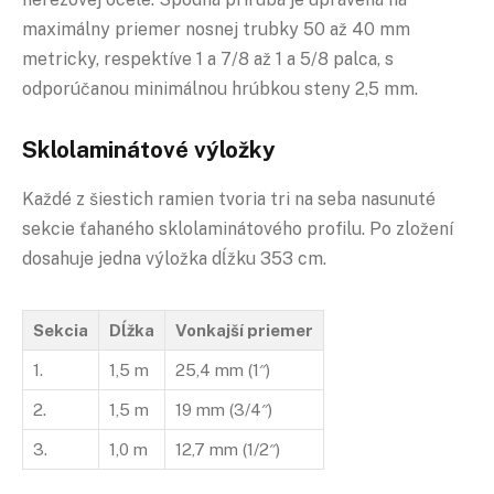
maximálny priemer nosnej trubky 50 až 40 mm
metricky, respektíve 1 a 7/8 až 1 a 5/8 palca, s
odporúčanou minimálnou hrúbkou steny 2,5 mm.
Sklolaminátové výložky
Každé z šiestich ramien tvoria tri na seba nasunuté
sekcie ťahaného sklolaminátového profilu. Po zložení
dosahuje jedna výložka dĺžku 353 cm.
Sekcia
Dĺžka
Vonkajší priemer
1.
1,5 m
25,4 mm (1″)
2.
1,5 m
19 mm (3/4″)
3.
1,0 m
12,7 mm (1/2″)