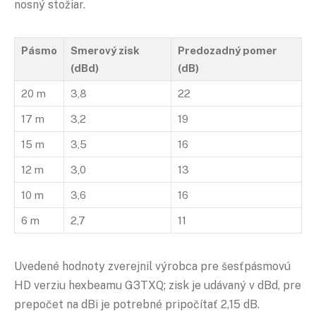
nosný stožiar.
Pásmo
Smerový zisk
Predozadný pomer
(dBd)
(dB)
20 m
3,8
22
17 m
3,2
19
15 m
3,5
16
12 m
3,0
13
10 m
3,6
16
6 m
2,7
11
Uvedené hodnoty zverejnil výrobca pre šesťpásmovú
HD verziu hexbeamu G3TXQ; zisk je udávaný v dBd, pre
prepočet na dBi je potrebné pripočítať 2,15 dB.