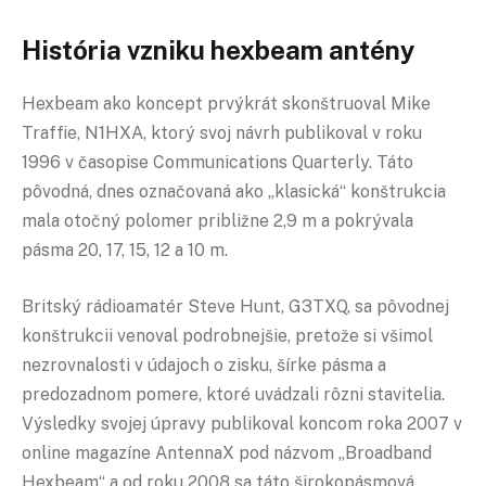
História vzniku hexbeam antény
Hexbeam ako koncept prvýkrát skonštruoval Mike
Traffie, N1HXA, ktorý svoj návrh publikoval v roku
1996 v časopise Communications Quarterly. Táto
pôvodná, dnes označovaná ako „klasická“ konštrukcia
mala otočný polomer približne 2,9 m a pokrývala
pásma 20, 17, 15, 12 a 10 m.
Britský rádioamatér Steve Hunt, G3TXQ, sa pôvodnej
konštrukcii venoval podrobnejšie, pretože si všimol
nezrovnalosti v údajoch o zisku, šírke pásma a
predozadnom pomere, ktoré uvádzali rôzni stavitelia.
Výsledky svojej úpravy publikoval koncom roka 2007 v
online magazíne AntennaX pod názvom „Broadband
Hexbeam“ a od roku 2008 sa táto širokopásmová