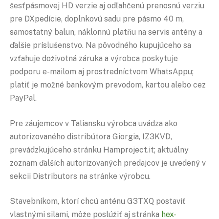
šesťpásmovej HD verzie aj odľahčenú prenosnú verziu
pre DXpedície, doplnkovú sadu pre pásmo 40 m,
samostatný balun, náklonnú platňu na servis antény a
ďalšie príslušenstvo. Na pôvodného kupujúceho sa
vzťahuje doživotná záruka a výrobca poskytuje
podporu e-mailom aj prostredníctvom WhatsAppu;
platiť je možné bankovým prevodom, kartou alebo cez
PayPal.
Pre záujemcov v Taliansku výrobca uvádza ako
autorizovaného distribútora Giorgia, IZ3KVD,
prevádzkujúceho stránku Hamproject.it; aktuálny
zoznam ďalších autorizovaných predajcov je uvedený v
sekcii Distributors na stránke výrobcu.
Stavebníkom, ktorí chcú anténu G3TXQ postaviť
vlastnými silami, môže poslúžiť aj stránka
hex-