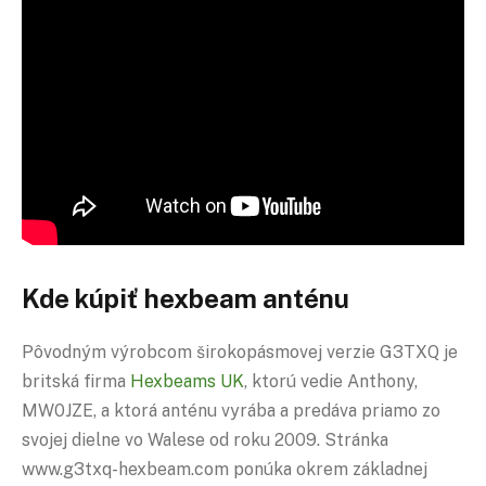
Kde kúpiť hexbeam anténu
Pôvodným výrobcom širokopásmovej verzie G3TXQ je
britská firma
Hexbeams UK
, ktorú vedie Anthony,
MW0JZE, a ktorá anténu vyrába a predáva priamo zo
svojej dielne vo Walese od roku 2009. Stránka
www.g3txq-hexbeam.com ponúka okrem základnej