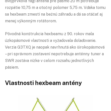
dvojprvková Yagi anténa pre pásmo 20 m potrebuje
rozpätie 10,75 m a otočný polomer 5,75 m. Vďaka tomu
sa hexbeam zmestí na bežnú záhradu a dá sa otáčať aj
menej výkonným rotátorom.
Pôvodná konštrukcia hexbeamu z 90. rokov mala
úzkopásmové vlastnosti a vyžadovala dolaďovanie.
Verzia G3TXQ je naopak navrhnutá ako širokopásmová
– pri správnom zostavení nepotrebuje anténny tuner a
SWR zostáva nízke v celom rozsahu jednotlivých
pásiem.
Vlastnosti hexbeam antény