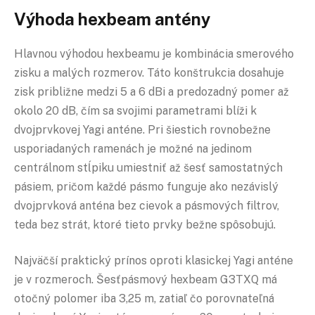
Výhoda hexbeam antény
Hlavnou výhodou hexbeamu je kombinácia smerového
zisku a malých rozmerov. Táto konštrukcia dosahuje
zisk približne medzi 5 a 6 dBi a predozadný pomer až
okolo 20 dB, čím sa svojimi parametrami blíži k
dvojprvkovej Yagi anténe. Pri šiestich rovnobežne
usporiadaných ramenách je možné na jedinom
centrálnom stĺpiku umiestniť až šesť samostatných
pásiem, pričom každé pásmo funguje ako nezávislý
dvojprvková anténa bez cievok a pásmových filtrov,
teda bez strát, ktoré tieto prvky bežne spôsobujú.
Najväčší praktický prínos oproti klasickej Yagi anténe
je v rozmeroch. Šesťpásmový hexbeam G3TXQ má
otočný polomer iba 3,25 m, zatiaľ čo porovnateľná