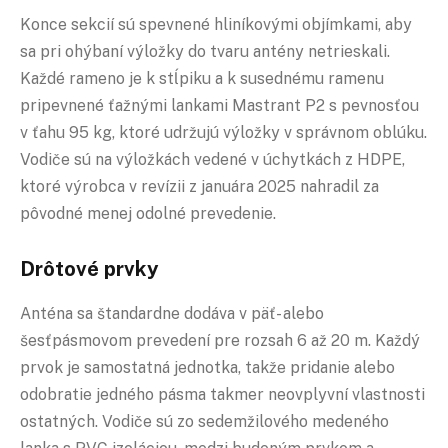
Konce sekcií sú spevnené hliníkovými objímkami, aby
sa pri ohýbaní výložky do tvaru antény netrieskali.
Každé rameno je k stĺpiku a k susednému ramenu
pripevnené ťažnými lankami Mastrant P2 s pevnosťou
v ťahu 95 kg, ktoré udržujú výložky v správnom oblúku.
Vodiče sú na výložkách vedené v úchytkách z HDPE,
ktoré výrobca v revízii z januára 2025 nahradil za
pôvodné menej odolné prevedenie.
Drôtové prvky
Anténa sa štandardne dodáva v päť- alebo
šesťpásmovom prevedení pre rozsah 6 až 20 m. Každý
prvok je samostatná jednotka, takže pridanie alebo
odobratie jedného pásma takmer neovplyvní vlastnosti
ostatných. Vodiče sú zo sedemžilového medeného