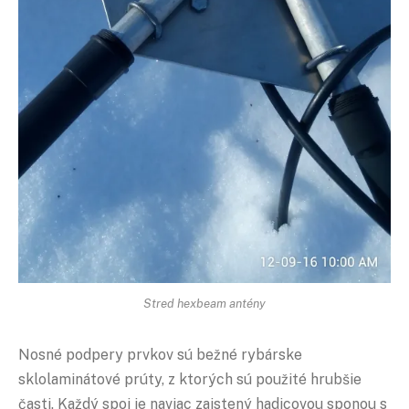
Stred hexbeam antény
Nosné podpery prvkov sú bežné rybárske
sklolaminátové prúty, z ktorých sú použité hrubšie
časti. Každý spoj je naviac zaistený hadicovou sponou s