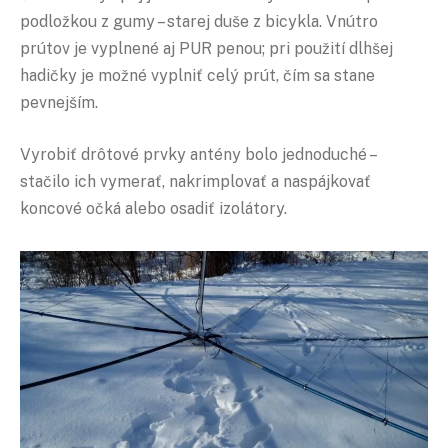
podložkou z gumy – starej duše z bicykla. Vnútro
prútov je vyplnené aj PUR penou; pri použití dlhšej
hadičky je možné vyplniť celý prút, čím sa stane
pevnejším.
Vyrobiť drôtové prvky antény bolo jednoduché –
stačilo ich vymerať, nakrimplovať a naspájkovať
koncové očká alebo osadiť izolátory.