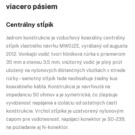
viacero pásiem
Centrálny stĺpik
Jadrom konštrukcie je vzduchový koaxiálny centrálny
stĺpik vlastného návrhu MW0JZE, vyrábaný od augusta
2012. Vonkajší vodič tvorí hliníková rúrka s priemerom
35 mm a stenou 3,5 mm, vnútorný vodič je plný prút
uložený na nylonových dištančných vložkách v strede
rúrky – samotný stĺpik teda neobsahuje žiadny kus
koaxiálneho kábla. Konštrukcia je navrhnutá na
impedanciu 50 ohmov a je symetrická, čo zlepšuje
vyváženosť napájania a izoláciu od ostatných častí
konštrukcie. Vrchol stĺpika je uzatvorený nylonovým
čapom pre vodotesnosť, napájací konektor je SO-239,
na požiadanie aj N-konektor.