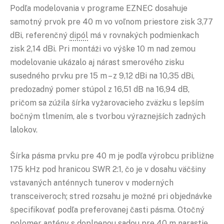
Podľa modelovania v programe EZNEC dosahuje
samotný prvok pre 40 m vo voľnom priestore zisk 3,77
dBi, referenčný
dipól
má v rovnakých podmienkach
zisk 2,14 dBi. Pri montáži vo výške 10 m nad zemou
modelovanie ukázalo aj nárast smerového zisku
susedného prvku pre 15 m – z 9,12 dBi na 10,35 dBi,
predozadný pomer stúpol z 16,51 dB na 16,94 dB,
pričom sa zúžila šírka vyžarovacieho zväzku s lepším
bočným tlmením, ale s tvorbou výraznejších zadných
lalokov.
Šírka pásma prvku pre 40 m je podľa výrobcu približne
175 kHz pod hranicou SWR 2:1, čo je v dosahu väčšiny
vstavaných anténnych tunerov v moderných
transceiveroch; stred rozsahu je možné pri objednávke
špecifikovať podľa preferovanej časti pásma. Otočný
polomer antény s doplnenou sadou pre 40 m narastie