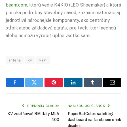
beam.com
, ktorú vedie K4KIO (
LEO
Shoemaker) a ktorá
ponúka podrobný stavebný návod, zoznam materiálu aj
jednotlivé náročnejšie komponenty, ako centrálny
stĺpik alebo základovú platňu, pre tých, ktorí nechcú
alebo nemôžu vyrobiť úplne všetko sami.
anténa
kv
yagi
Facebook
Twitter
Pinterest
LinkedIn
Tumblr
Email
PREDOŠLÝ ČLÁNOK
NASLEDUJÚCI ČLÁNOK
KV zosilňovač RM Italy MLA
PaperSatColor: satelitný
400
dashboard na farebnom e-ink
displeji