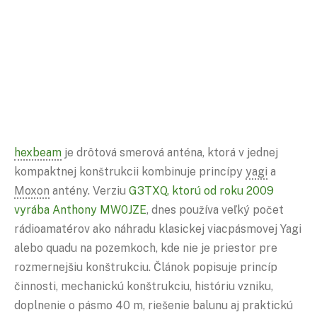
hexbeam
je drôtová smerová anténa, ktorá v jednej
kompaktnej konštrukcii kombinuje princípy
yagi
a
Moxon
antény. Verziu
G3TXQ, ktorú od roku 2009
vyrába Anthony MW0JZE
, dnes používa veľký počet
rádioamatérov ako náhradu klasickej viacpásmovej Yagi
alebo quadu na pozemkoch, kde nie je priestor pre
rozmernejšiu konštrukciu. Článok popisuje princíp
činnosti, mechanickú konštrukciu, históriu vzniku,
doplnenie o pásmo 40 m, riešenie balunu aj praktickú