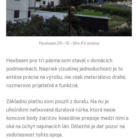
Hexbeam 20 – 15 – 10m KV anténa
Hexbeam pre tri pásma som staval v domácich
podmienkach. Napriek vizuálnej jednoduchosti je to
anténa prácna na výrobu, nie však materiálovo drahá,
rozmerovo prijateľná a funkčná.
Základnú platňu som použil z duralu. Na ňu je
uholníkmi nafixovaná duralová rúrka, ktorá nesie
koncové body žiaričov, koaxiálne prepoje medzi nimi a
oká na úchyt napínacích lán. Dôležité je dať pozor na
vodotesnosť tohto spoja.