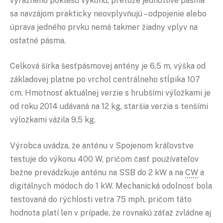
výrazného poklesu výkonu, pretože jednotlivé pásma
sa navzájom prakticky neovplyvňujú – odpojenie alebo
úprava jedného prvku nemá takmer žiadny vplyv na
ostatné pásma.
Celková šírka šesťpásmovej antény je 6,5 m, výška od
základovej platne po vrchol centrálneho stĺpika 107
cm. Hmotnosť aktuálnej verzie s hrubšími výložkami je
od roku 2014 udávaná na 12 kg, staršia verzia s tenšími
výložkami vážila 9,5 kg.
Výrobca uvádza, že anténu v Spojenom kráľovstve
testuje do výkonu 400 W, pričom časť používateľov
bežne prevádzkuje anténu na SSB do 2 kW a na
CW
a
digitálnych módoch do 1 kW. Mechanická odolnosť bola
testovaná do rýchlosti vetra 75 mph, pričom táto
hodnota platí len v prípade, že rovnakú záťaž zvládne aj