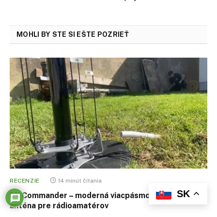
MOHLI BY STE SI EŠTE POZRIEŤ
RECENZIE
14 minút čítania
SK
DX Commander – moderná viacpásmová vertikálna
anténa pre rádioamatérov