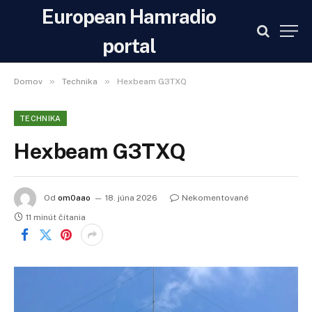
European Hamradio
portal
»
»
Domov
Technika
Hexbeam G3TXQ
TECHNIKA
Hexbeam G3TXQ
Od
om0aao
18. júna 2026
Nekomentované
11 minút čítania