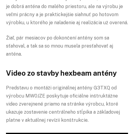
je dobrá anténa do malého priestoru, ale na výrobu je
veľmi prácny a je praktickejšie siahnuť po hotovom
výrobku, u ktorého je naladenie aj realizácia už overená.
Žiaľ, pár mesiacov po dokončení antény som sa
sťahoval, a tak sa so mnou musela presťahovať aj
anténa.
Video zo stavby hexbeam antény
Predstavu o montáži originálnej antény G3TXQ od
výrobcu MW0JZE poskytuje oficiálne inštruktážne
video zverejnené priamo na stránke výrobcu, ktoré
ukazuje zostavenie centrálneho stĺpika a základovej
platne v aktuálnej revízii konštrukcie.