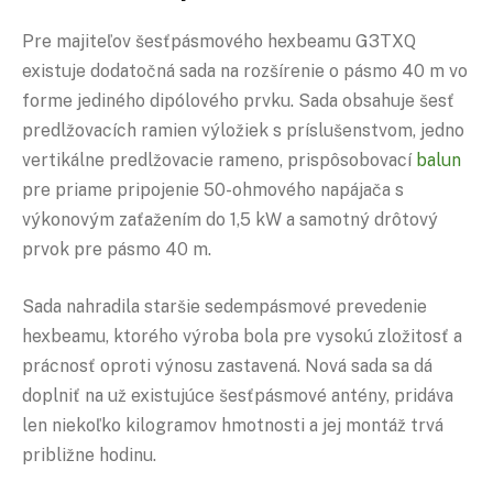
Pre majiteľov šesťpásmového hexbeamu G3TXQ
existuje dodatočná sada na rozšírenie o pásmo 40 m vo
forme jediného dipólového prvku. Sada obsahuje šesť
predlžovacích ramien výložiek s príslušenstvom, jedno
vertikálne predlžovacie rameno, prispôsobovací
balun
pre priame pripojenie 50-ohmového napájača s
výkonovým zaťažením do 1,5 kW a samotný drôtový
prvok pre pásmo 40 m.
Sada nahradila staršie sedempásmové prevedenie
hexbeamu, ktorého výroba bola pre vysokú zložitosť a
prácnosť oproti výnosu zastavená. Nová sada sa dá
doplniť na už existujúce šesťpásmové antény, pridáva
len niekoľko kilogramov hmotnosti a jej montáž trvá
približne hodinu.