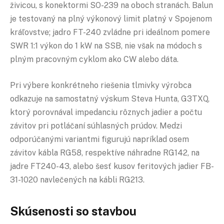
živicou, s konektormi SO-239 na oboch stranách. Balun
je testovaný na plný výkonový limit platný v Spojenom
kráľovstve; jadro FT-240 zvládne pri ideálnom pomere
SWR 1:1 výkon do 1 kW na SSB, nie však na módoch s
plným pracovným cyklom ako CW alebo dáta.
Pri výbere konkrétneho riešenia tlmivky výrobca
odkazuje na samostatný výskum Steva Hunta, G3TXQ,
ktorý porovnával impedanciu rôznych jadier a počtu
závitov pri potláčaní súhlasných prúdov. Medzi
odporúčanými variantmi figurujú napríklad osem
závitov kábla RG58, respektíve náhradne RG142, na
jadre FT240-43, alebo šesť kusov feritových jadier FB-
31-1020 navlečených na kábli RG213.
Skúsenosti so stavbou