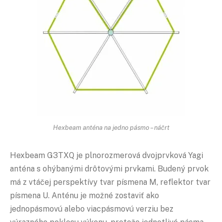
Hexbeam anténa na jedno pásmo – náčrt
Hexbeam G3TXQ je plnorozmerová dvojprvková Yagi
anténa s ohýbanými drôtovými prvkami. Budený prvok
má z vtáčej perspektívy tvar písmena M, reflektor tvar
písmena U. Anténu je možné zostaviť ako
jednopásmovú alebo viacpásmovú verziu bez