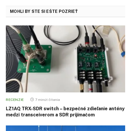
MOHLI BY STE SI EŠTE POZRIEŤ
RECENZIE
7 minút čítania
LZ1AQ TRX-SDR switch – bezpečné zdieľanie antény
medzi transceiverom a SDR prijímačom