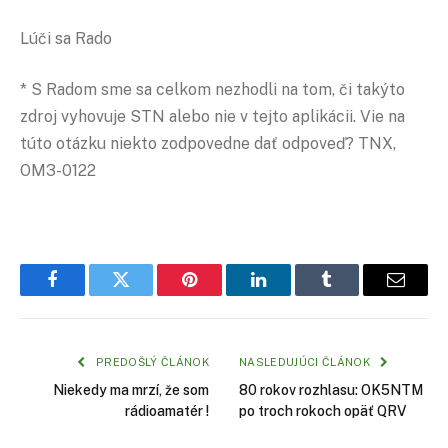
Lúči sa Rado
* S Radom sme sa celkom nezhodli na tom, či takýto
zdroj vyhovuje STN alebo nie v tejto aplikácii. Vie na
túto otázku niekto zodpovedne dať odpoveď? TNX,
OM3-0122
Facebook
Twitter
Pinterest
LinkedIn
Tumblr
Email
PREDOŠLÝ ČLÁNOK
NASLEDUJÚCI ČLÁNOK
Niekedy ma mrzí, že som
80 rokov rozhlasu: OK5NTM
rádioamatér !
po troch rokoch opäť QRV