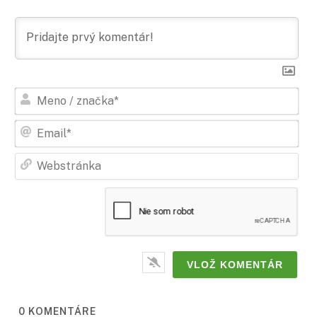
Men
/
zna
Ema
Web
0
KOMENTÁRE