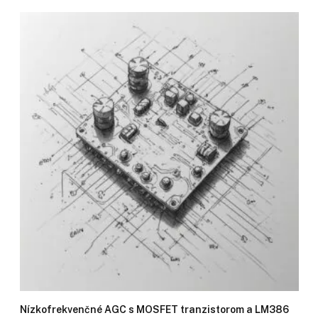
Nízko­frekvenčné AGC s MOSFET tranzistorom a LM386