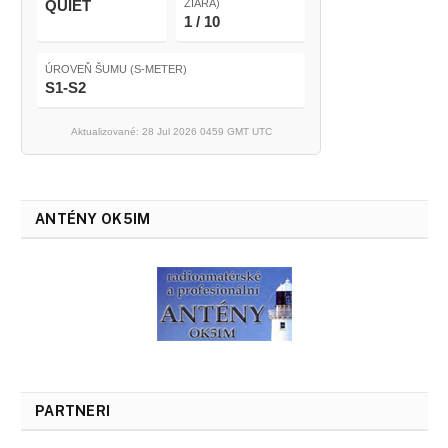
QUIET
ŽIARA)
1 / 10
ÚROVEŇ ŠUMU (S-METER)
S1-S2
Aktualizované: 28 Jul 2026 0459 GMT UTC
ANTÉNY OK5IM
PARTNERI