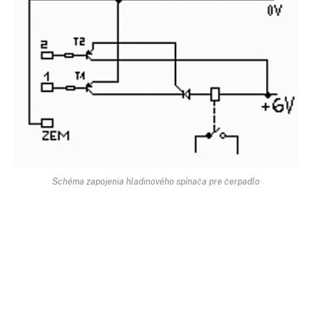
Schéma zapojenia hladinového spínača pre čerpadlo