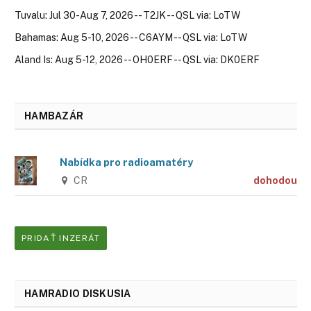
Tuvalu: Jul 30-Aug 7, 2026 -- T2JK -- QSL via: LoTW
Bahamas: Aug 5-10, 2026 -- C6AYM -- QSL via: LoTW
Aland Is: Aug 5-12, 2026 -- OH0ERF -- QSL via: DK0ERF
HAMBAZÁR
Nabídka pro radioamatéry
CR
dohodou
PRIDAŤ INZERÁT
HAMRADIO DISKUSIA