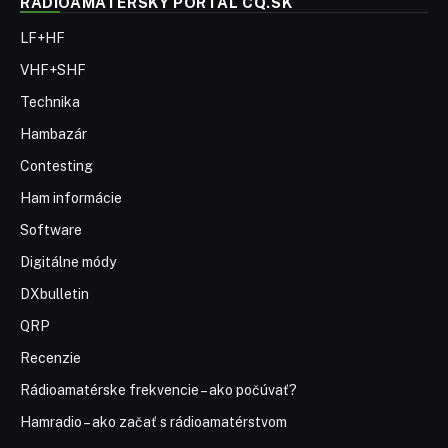
RÁDIOAMATÉRSKY PORTÁL CQ.SK
LF+HF
VHF+SHF
Technika
Hambazár
Contesting
Ham informácie
Software
Digitálne módy
DXbulletin
QRP
Recenzie
Rádioamatérske frekvencie – ako počúvať?
Hamradio – ako začať s rádioamatérstvom