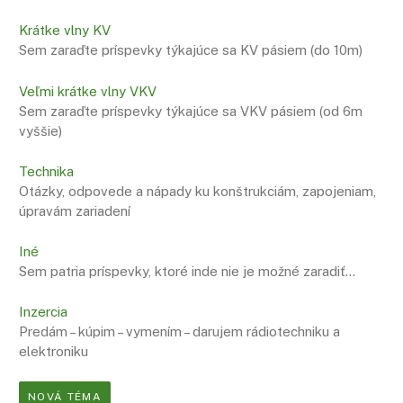
Krátke vlny KV
Sem zaraďte príspevky týkajúce sa KV pásiem (do 10m)
Veľmi krátke vlny VKV
Sem zaraďte príspevky týkajúce sa VKV pásiem (od 6m
vyššie)
Technika
Otázky, odpovede a nápady ku konštrukciám, zapojeniam,
úpravám zariadení
Iné
Sem patria príspevky, ktoré inde nie je možné zaradiť…
Inzercia
Predám – kúpim – vymením – darujem rádiotechniku a
elektroniku
NOVÁ TÉMA