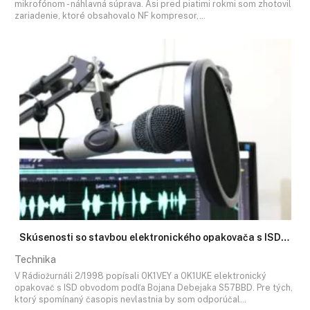
mikrofónom - náhlavná súprava. Asi pred piatimi rokmi som zhotovil
zariadenie, ktoré obsahovalo NF kompresor,…
Skúsenosti so stavbou elektronického opakovača s ISD…
Technika
V Rádiožurnáli 2/1998 popísali OK1VEY a OK1UKE elektronický
opakovač s ISD obvodom podľa Bojana Debejaka S57BBD. Pre tých,
ktorý spomínaný časopis nevlastnia by som odporúčal…