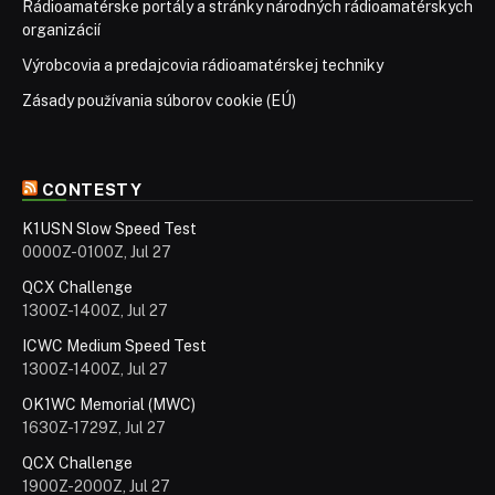
Rádioamatérske portály a stránky národných rádioamatérskych
organizácií
Výrobcovia a predajcovia rádioamatérskej techniky
Zásady používania súborov cookie (EÚ)
CONTESTY
K1USN Slow Speed Test
0000Z-0100Z, Jul 27
QCX Challenge
1300Z-1400Z, Jul 27
ICWC Medium Speed Test
1300Z-1400Z, Jul 27
OK1WC Memorial (MWC)
1630Z-1729Z, Jul 27
QCX Challenge
1900Z-2000Z, Jul 27