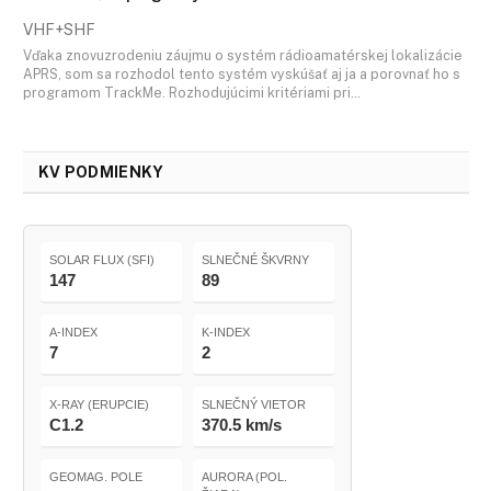
VHF+SHF
Vďaka znovuzrodeniu záujmu o systém rádioamatérskej lokalizácie
APRS, som sa rozhodol tento systém vyskúšať aj ja a porovnať ho s
programom TrackMe. Rozhodujúcimi kritériami pri…
KV PODMIENKY
SOLAR FLUX (SFI)
SLNEČNÉ ŠKVRNY
147
89
A-INDEX
K-INDEX
7
2
X-RAY (ERUPCIE)
SLNEČNÝ VIETOR
C1.2
370.5 km/s
GEOMAG. POLE
AURORA (POL.