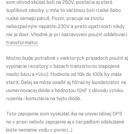
som obvod skúšal boli na 250V, postačia aj staré
šuplíkové zásoby, u mňa to väčšinou boli ruské (lebo
ruské nemajú páru!). Pozor, pracuje sa životu
nebezpečným napätím 230V a preto opatrnosti nikdy
nie je dosť. Vhodné je pri nastavovaní použiť oddeľovací
transformátor
.
Možno bude potrebné v niektorých prípadoch použiť aj
vypínacie rezistory v bázach tranzistorov (napojené
medzi bázu a +Ucc). Hodnota od 10k do 100k by mala
stačiť. Ďalej sa môže osadiť aj filtračný kondenzátor na
usmerňovacej dióde s hodnotou 10nF z dôvodu vzniku
rušenia – komutácia na tejto dióde.
Toto zapojenie som vyskúšal iba na univerzálnej DPS
no v praxi nebolo zapojenie aj s čerpadlom odskúšané
(ešte nemáme vodu v pivnici…)