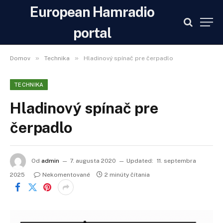
European Hamradio
portal
»
»
Domov
Technika
Hladinový spínač pre čerpadlo
TECHNIKA
Hladinový spínač pre
čerpadlo
Od
admin
7. augusta 2020
Updated:
11. septembra
2025
Nekomentované
2 minúty čítania