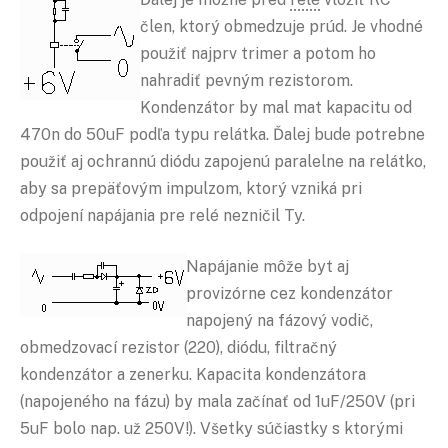
člen, ktorý obmedzuje prúd. Je vhodné
použiť najprv trimer a potom ho
nahradiť pevným rezistorom.
Kondenzátor by mal mat kapacitu od
470n do 50uF podľa typu relátka. Ďalej bude potrebne
použiť aj ochrannú diódu zapojenú paralelne na relátko,
aby sa prepäťovým impulzom, ktorý vzniká pri
odpojení napájania pre relé nezničil Ty.
Napájanie môže byt aj
provizórne cez kondenzátor
napojený na fázový vodič,
obmedzovací rezistor (220), diódu, filtračný
kondenzátor a zenerku. Kapacita kondenzátora
(napojeného na fázu) by mala začínať od 1uF/250V (pri
5uF bolo nap. už 250V!). Všetky súčiastky s ktorými