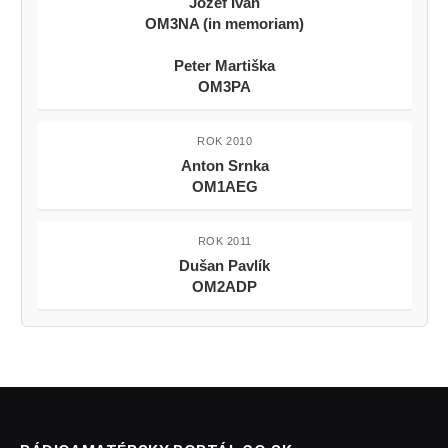
Jozef Ivan
OM3NA (in memoriam)
Peter Martiška
OM3PA
ROK 2010
Anton Srnka
OM1AEG
ROK 2011
Dušan Pavlík
OM2ADP