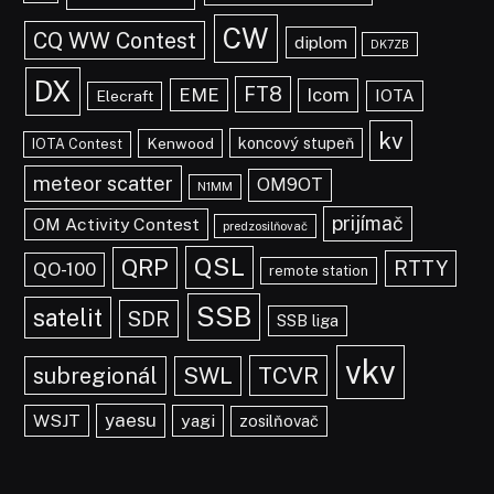
CW
CQ WW Contest
diplom
DK7ZB
DX
FT8
EME
Icom
IOTA
Elecraft
kv
koncový stupeň
Kenwood
IOTA Contest
meteor scatter
OM9OT
N1MM
prijímač
OM Activity Contest
predzosilňovač
QSL
QRP
RTTY
QO-100
remote station
SSB
satelit
SDR
SSB liga
vkv
TCVR
subregionál
SWL
yaesu
WSJT
yagi
zosilňovač