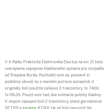
V A Rádiu Praktická Elektronika Electus na str. 21 bolo
uverejnene zapojenie hladinového spínača pre čerpadlo
od Štepána Burdu. Rozhodol som sa, postaviť si
podobný obvod, no s menším počtom súčiastok. V
originály boli použité celkovo 3 tranzistory, 1x 7400,
1x78L05. Použil som tiež dve snímacie polohy hladiny.
V mojom zapojení boli 2 tranzistory, staré germaniové
SFT125 a
tyristor
KT501. (Je mi ľúto nevyužiť Ge