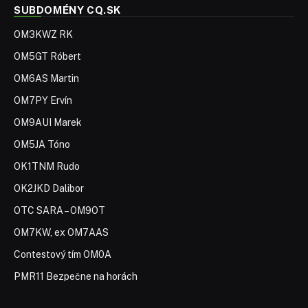
SUBDOMÉNY CQ.SK
OM3KWZ RK
OM5GT Róbert
OM6AS Martin
OM7PY Ervín
OM9AUI Marek
OM5JA Tóno
OK1TNM Rudo
OK2JKD Dalibor
OTC SARA – OM9OT
OM7KW, ex OM7AAS
Contestový tím OM0A
PMR11 Bezpečne na horách