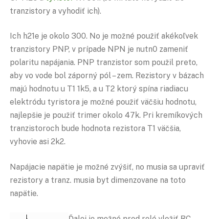
tranzistory a vyhodiť ich).
Ich h21e je okolo 300. No je možné použiť akékoľvek
tranzistory PNP, v prípade NPN je nutn0 zameniť
polaritu napájania. PNP tranzistor som použil preto,
aby vo vode bol záporný pól – zem. Rezistory v bázach
majú hodnotu u T1 1k5, a u T2 ktorý spína riadiacu
elektródu tyristora je možné použiť väčšiu hodnotu,
najlepšie je použiť trimer okolo 47k. Pri kremíkových
tranzistoroch bude hodnota rezistora T1 väčšia,
vyhovie asi 2k2.
Napájacie napätie je možné zvýšiť, no musia sa upraviť
rezistory a tranz. musia byt dimenzovane na toto
napätie.
Ďalej je možné pred
relé
vložiť RC