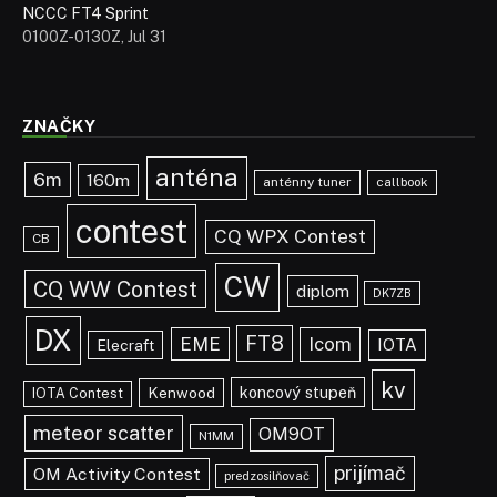
NCCC FT4 Sprint
0100Z-0130Z, Jul 31
ZNAČKY
anténa
6m
160m
anténny tuner
callbook
contest
CQ WPX Contest
CB
CW
CQ WW Contest
diplom
DK7ZB
DX
FT8
EME
Icom
IOTA
Elecraft
kv
koncový stupeň
Kenwood
IOTA Contest
meteor scatter
OM9OT
N1MM
prijímač
OM Activity Contest
predzosilňovač