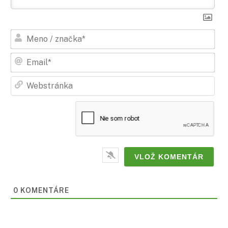
Men
/
zna
Ema
Web
0
KOMENTÁRE