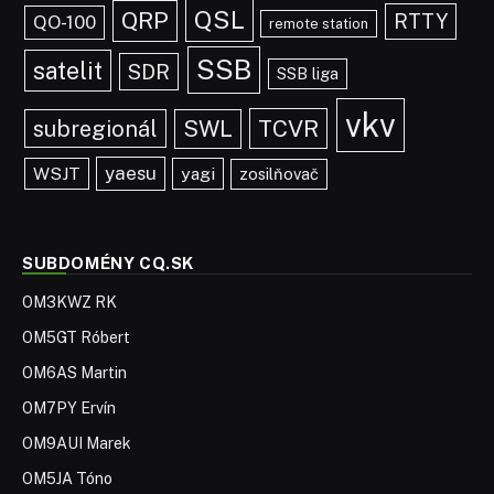
QSL
QRP
RTTY
QO-100
remote station
SSB
satelit
SDR
SSB liga
vkv
TCVR
subregionál
SWL
yaesu
WSJT
yagi
zosilňovač
SUBDOMÉNY CQ.SK
OM3KWZ RK
OM5GT Róbert
OM6AS Martin
OM7PY Ervín
OM9AUI Marek
OM5JA Tóno