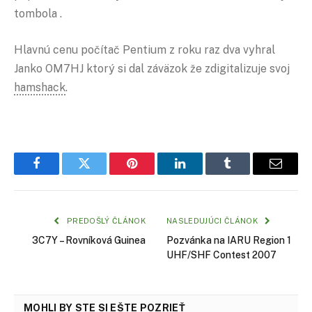
tombola .
Hlavnú cenu počítač Pentium z roku raz dva vyhral
Janko OM7HJ ktorý si dal záväzok že zdigitalizuje svoj
hamshack
.
Facebook
Twitter
Pinterest
LinkedIn
Tumblr
Email
PREDOŠLÝ ČLÁNOK
NASLEDUJÚCI ČLÁNOK
3C7Y – Rovníková Guinea
Pozvánka na IARU Region 1
UHF/SHF Contest 2007
MOHLI BY STE SI EŠTE POZRIEŤ