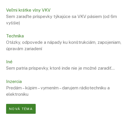
Veľmi krátke vlny VKV
Sem zaraďte príspevky týkajúce sa VKV pásiem (od 6m
vyššie)
Technika
Otázky, odpovede a nápady ku konštrukciám, zapojeniam,
úpravám zariadení
Iné
Sem patria príspevky, ktoré inde nie je možné zaradiť…
Inzercia
Predám – kúpim – vymením – darujem rádiotechniku a
elektroniku
NOVÁ TÉMA