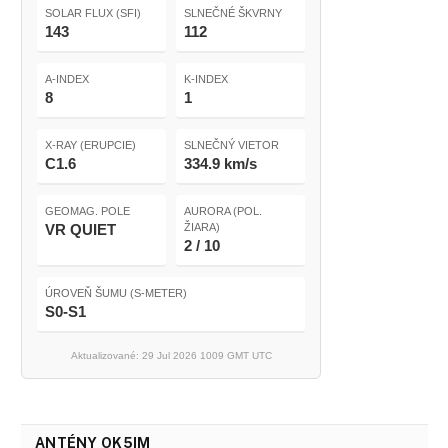
SOLAR FLUX (SFI)
SLNEČNÉ ŠKVRNY
143
112
A-INDEX
K-INDEX
8
1
X-RAY (ERUPCIE)
SLNEČNÝ VIETOR
C1.6
334.9 km/s
GEOMAG. POLE
AURORA (POL.
VR QUIET
ŽIARA)
2 / 10
ÚROVEŇ ŠUMU (S-METER)
S0-S1
Aktualizované: 29 Jul 2026 1009 GMT UTC
ANTÉNY OK5IM