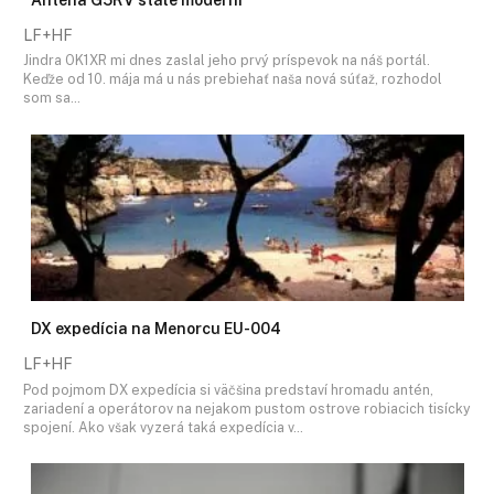
LF+HF
Jindra OK1XR mi dnes zaslal jeho prvý príspevok na náš portál.
Keďže od 10. mája má u nás prebiehať naša nová súťaž, rozhodol
som sa…
DX expedícia na Menorcu EU-004
LF+HF
Pod pojmom DX expedícia si väčšina predstaví hromadu antén,
zariadení a operátorov na nejakom pustom ostrove robiacich tisícky
spojení. Ako však vyzerá taká expedícia v…