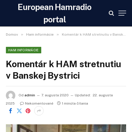
European Hamradio
portal
»
»
Domov
Ham informácie
Komentár k HAM stretnutiu v Banskej Bystrici
HAM INFORMÁCIE
Komentár k HAM stretnutiu
v Banskej Bystrici
Od
admin
7. augusta 2020
Updated:
22. augusta
2025
Nekomentované
1 minúta čítania