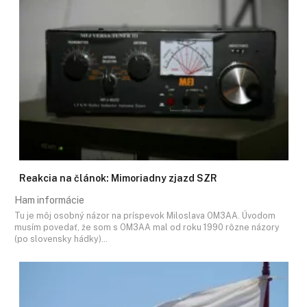
Reakcia na článok: Mimoriadny zjazd SZR
Ham informácie
Tu je môj osobný názor na príspevok Miloslava OM3AA. Úvodom
musím povedať, že som s OM3AA mal od roku 1990 rôzne názory
(po slovensky hádky)…