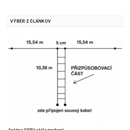
VÝBER Z ČLÁNKOV
Anténa G5RV stále moderní