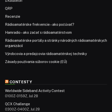
DXbulletin
QRP
Recenzie
Rádioamatérske frekvencie – ako počúvať?
Hamradio – ako začať s rádioamatérstvom
Rádioamatérske portály a stránky národných rádioamatérskych
organizácií
Výrobcovia a predajcovia rádioamatérskej techniky
Zásady používania súborov cookie (EÚ)
CONTESTY
Worldwide Sideband Activity Contest
0100Z-0159Z, Jul 28
QCX Challenge
0300Z-0400Z, Jul 28