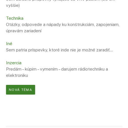
vyššie)
Technika
Otázky, odpovede a nápady ku konštrukciám, zapojeniam,
úpravám zariadení
Iné
Sem patria príspevky, ktoré inde nie je možné zaradiť…
Inzercia
Predám – kúpim – vymením – darujem rádiotechniku a
elektroniku
NOVÁ TÉMA