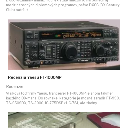
DXCC významný míľnik. Hoci existuje množstvo národných aj
medzinárodných diplomových programov, práve DXCC (DX Century
Club) patrí už…
Recenzia Yaesu FT-1000MP
Recenzie
Vlajková loď firmy Yaesu, tranceiver FT-1000MP je snom takmer
každého DX-mana. Do rovnakej kategórie je možné zaradiť FT-990,
TS-950SDX, TS-2000, IC-775DSP či IC-781, ale žiadny…