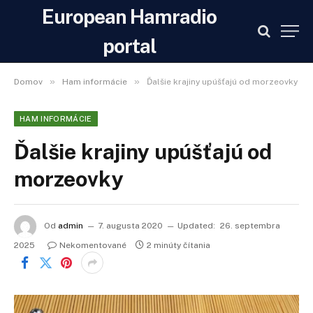
European Hamradio
portal
»
»
Domov
Ham informácie
Ďalšie krajiny upúšťajú od morzeovky
HAM INFORMÁCIE
Ďalšie krajiny upúšťajú od
morzeovky
Od
admin
7. augusta 2020
Updated:
26. septembra
2025
Nekomentované
2 minúty čítania