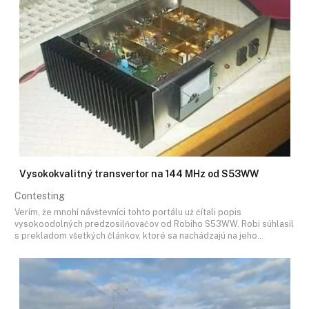
Vysokokvalitný transvertor na 144 MHz od S53WW
Contesting
Verím, že mnohí návštevníci tohto portálu už čítali popis
vysokoodolných predzosilňovačov od Robiho S53WW. Robi súhlasil
s prekladom všetkých článkov, ktoré sa nachádzajú na jeho…