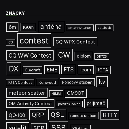
ZNAČKY
anténa
6m
160m
anténny tuner
callbook
contest
CQ WPX Contest
CB
CW
CQ WW Contest
diplom
DK7ZB
DX
FT8
EME
Icom
IOTA
Elecraft
kv
koncový stupeň
Kenwood
IOTA Contest
meteor scatter
OM9OT
N1MM
prijímač
OM Activity Contest
predzosilňovač
QSL
QRP
RTTY
QO-100
remote station
SSB
satelit
SDR
SSB liga