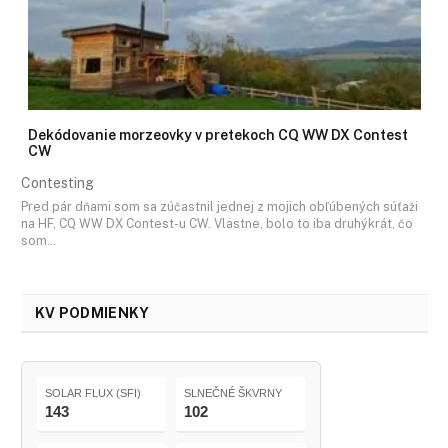
Dekódovanie morzeovky v pretekoch CQ WW DX Contest
CW
Contesting
Pred pár dňami som sa zúčastnil jednej z mojich obľúbených súťaži
na HF, CQ WW DX Contest-u CW. Vlastne, bolo to iba druhýkrát, čo
som…
KV PODMIENKY
SOLAR FLUX (SFI)
SLNEČNÉ ŠKVRNY
143
102