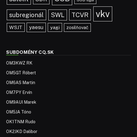
vkv
TCVR
subregionál
SWL
yaesu
WSJT
yagi
zosilňovač
SUBDOMÉNY CQ.SK
OM3KWZ RK
OM5GT Róbert
OM6AS Martin
OM7PY Ervín
OM9AUI Marek
OM5JA Tóno
OK1TNM Rudo
OK2JKD Dalibor