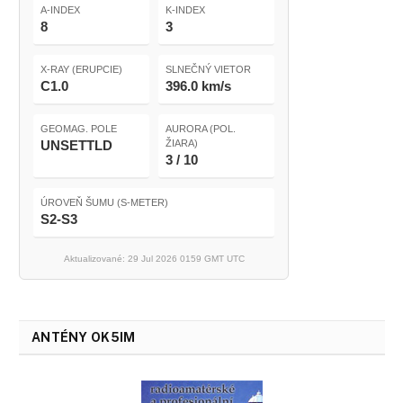
A-INDEX
K-INDEX
8
3
X-RAY (ERUPCIE)
SLNEČNÝ VIETOR
C1.0
396.0 km/s
GEOMAG. POLE
AURORA (POL.
UNSETTLD
ŽIARA)
3 / 10
ÚROVEŇ ŠUMU (S-METER)
S2-S3
Aktualizované: 29 Jul 2026 0159 GMT UTC
ANTÉNY OK5IM