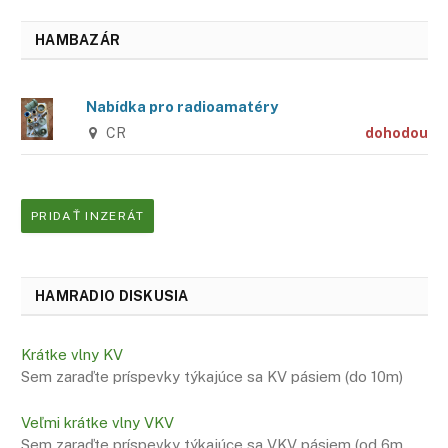
HAMBAZÁR
Nabídka pro radioamatéry
CR
dohodou
PRIDAŤ INZERÁT
HAMRADIO DISKUSIA
Krátke vlny KV
Sem zaraďte príspevky týkajúce sa KV pásiem (do 10m)
Veľmi krátke vlny VKV
Sem zaraďte príspevky týkajúce sa VKV pásiem (od 6m