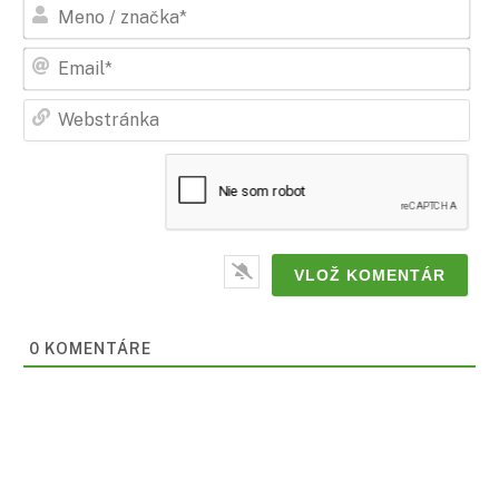
Men
/
zna
Ema
Web
0
KOMENTÁRE