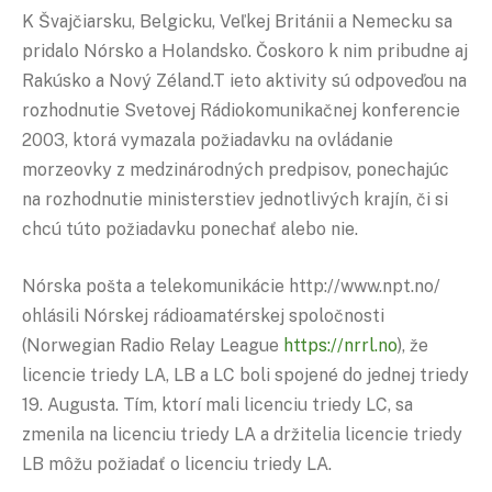
K Švajčiarsku, Belgicku, Veľkej Británii a Nemecku sa
pridalo Nórsko a Holandsko. Čoskoro k nim pribudne aj
Rakúsko a Nový Zéland.T ieto aktivity sú odpoveďou na
rozhodnutie Svetovej Rádiokomunikačnej konferencie
2003, ktorá vymazala požiadavku na ovládanie
morzeovky z medzinárodných predpisov, ponechajúc
na rozhodnutie ministerstiev jednotlivých krajín, či si
chcú túto požiadavku ponechať alebo nie.
Nórska pošta a telekomunikácie http://www.npt.no/
ohlásili Nórskej rádioamatérskej spoločnosti
(Norwegian Radio Relay League
https://nrrl.no
), že
licencie triedy LA, LB a LC boli spojené do jednej triedy
19. Augusta. Tím, ktorí mali licenciu triedy LC, sa
zmenila na licenciu triedy LA a držitelia licencie triedy
LB môžu požiadať o licenciu triedy LA.