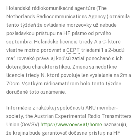
Holandská rádiokomunikačná agentúra (The
Netherlands Radiocommunications Agency ) oznámila
tento týždeň že ovládanie morzeovky už nebude
požiadavkou prístupu na HF pásmo od prvého
septembra. Holandské licencie triedy A a C- ktoré
vlastne možno porovnať s
CEPT
triedami 1 a 2-budú
mať rovnaké práva, aj keď sú zatiaľ ponechané s ich
doterajšou charakteristikou. Zmena sa nedotkne
licencie triedy N, ktorá povoľuje len vysielanie na 2m a
70cm. Všetkým rádioamatérom bolo tento týždeň
doručené toto oznámenie.
Informácie z rakúskej spoločnosti ARU member-
society, the Austrian Experimental Radio Transmitters
Union (OeVSV)
https://www.oevsv.at/home
naznačujú,
že krajina bude garantovať dočasne prístup na HF