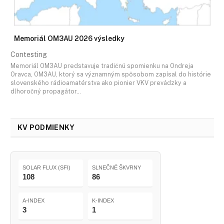
Memoriál OM3AU 2026 výsledky
Contesting
Memoriál OM3AU predstavuje tradičnú spomienku na Ondreja
Oravca, OM3AU, ktorý sa významným spôsobom zapísal do histórie
slovenského rádioamatérstva ako pionier VKV prevádzky a
dlhoročný propagátor…
KV PODMIENKY
SOLAR FLUX (SFI)
SLNEČNÉ ŠKVRNY
108
86
A-INDEX
K-INDEX
3
1