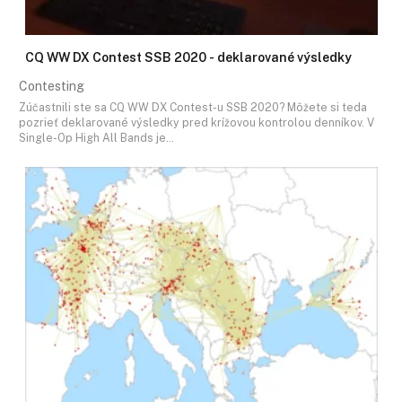
CQ WW DX Contest SSB 2020 - deklarované výsledky
Contesting
Zúčastnili ste sa CQ WW DX Contest-u SSB 2020? Môžete si teda
pozrieť deklarované výsledky pred krížovou kontrolou denníkov. V
Single-Op High All Bands je…