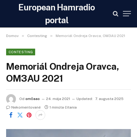
European Hamradio
portal
»
»
Domov
Contesting
Memoriál Ondreja Oravca, OM3AU 2021
CONTESTING
Memoriál Ondreja Oravca,
OM3AU 2021
Od
om0aao
24. mája 2021
Updated:
7. augusta 2025
Nekomentované
1 minúta čítania