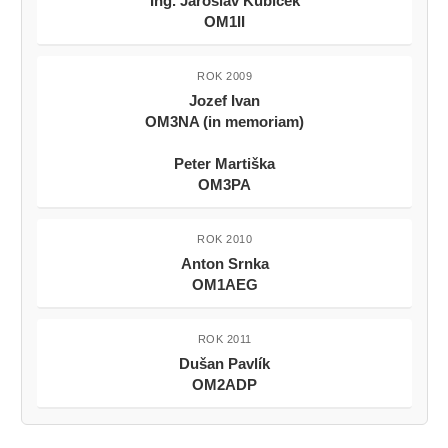
Ing. Jaroslav Kubíček
OM1II
ROK 2009
Jozef Ivan
OM3NA (in memoriam)
Peter Martiška
OM3PA
ROK 2010
Anton Srnka
OM1AEG
ROK 2011
Dušan Pavlík
OM2ADP