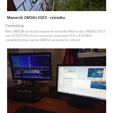
Memoriál OM3AU 2023 - výsledky
Contesting
Paľo OM5CM spracoval konečné výsledky Memoriálu OM3AU 2023
(ver.20230724), ktorý sa konal v pásmach 144 a 432 MHz
začiatkom júna. Lacovi OM3CA sa podarilo zvíťaziť…