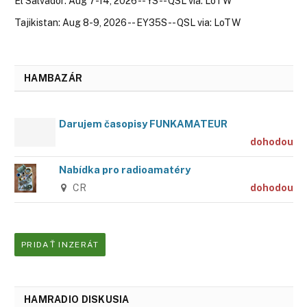
El Salvador: Aug 7-14, 2026 -- YS -- QSL via: LoTW
Tajikistan: Aug 8-9, 2026 -- EY35S -- QSL via: LoTW
HAMBAZÁR
Darujem časopisy FUNKAMATEUR
dohodou
Nabídka pro radioamatéry
CR
dohodou
PRIDAŤ INZERÁT
HAMRADIO DISKUSIA