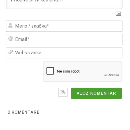
Men
/
zna
Ema
Web
0
KOMENTÁRE