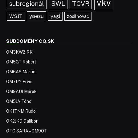
vkv
TCVR
subregionál
SWL
yaesu
WSJT
yagi
zosilňovač
SUBDOMÉNY CQ.SK
OM3KWZ RK
OM5GT Róbert
OM6AS Martin
OM7PY Ervín
OM9AUI Marek
OM5JA Tóno
OK1TNM Rudo
OK2JKD Dalibor
OTC SARA – OM9OT