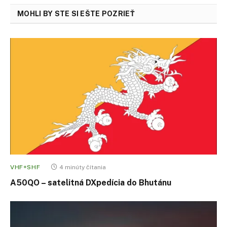
MOHLI BY STE SI EŠTE POZRIEŤ
VHF+SHF
4 minúty čítania
A50QO – satelitná DXpedícia do Bhutánu