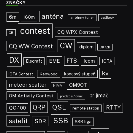
ZNAČKY
anténa
6m
160m
anténny tuner
callbook
contest
CQ WPX Contest
CB
CW
CQ WW Contest
diplom
DK7ZB
DX
FT8
EME
Icom
IOTA
Elecraft
kv
koncový stupeň
Kenwood
IOTA Contest
meteor scatter
OM9OT
N1MM
prijímač
OM Activity Contest
predzosilňovač
QRP
QSL
RTTY
QO-100
remote station
SSB
satelit
SDR
SSB liga