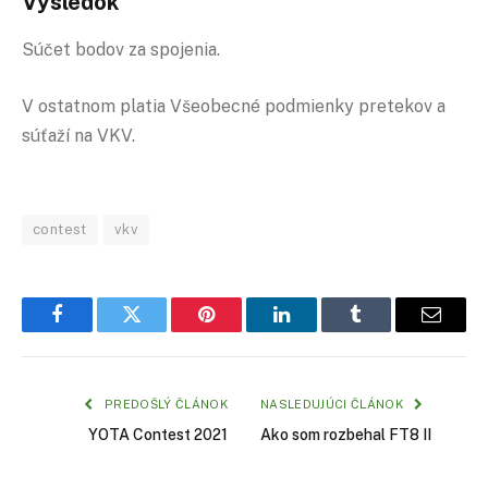
Výsledok
Súčet bodov za spojenia.
V ostatnom platia Všeobecné podmienky pretekov a
súťaží na VKV.
contest
vkv
Facebook
Twitter
Pinterest
LinkedIn
Tumblr
Email
PREDOŠLÝ ČLÁNOK
NASLEDUJÚCI ČLÁNOK
YOTA Contest 2021
Ako som rozbehal FT8 II