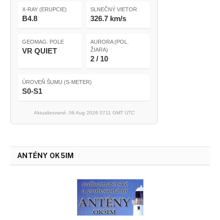
X-RAY (ERUPCIE)
SLNEČNÝ VIETOR
B4.8
326.7 km/s
GEOMAG. POLE
AURORA (POL.
VR QUIET
ŽIARA)
2 / 10
ÚROVEŇ ŠUMU (S-METER)
S0-S1
Aktualizované: 06 Aug 2026 0711 GMT UTC
ANTÉNY OK5IM