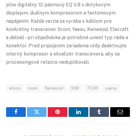
plne digitálny 12-pásmový EQ V.8 s dotykovým
displejom, duálnym kompresorom a fantómovým
napájaním. Každá verzia sa vyrába s káblom pre
konkrétny transceiver (Icom, Yaesu, Kenwood, Elecraft
a ďalšie) – pri objednávke je potrebné uviesť typ rádia a
konektor. Pred pripojením zariadenia vždy deaktivujte
interný kompresor a ekvalizér transceivera, aby sa
processingové reťazce neduplikovali.
alinco
Icom
Kenwood
SSB
TCVR
yaesu
Facebook
Twitter
Pinterest
LinkedIn
Tumblr
Email