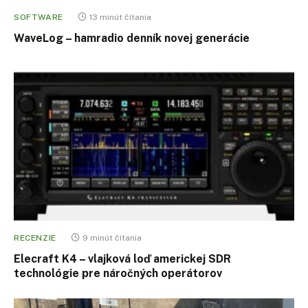
SOFTWARE
13 minút čítania
WaveLog – hamradio denník novej generácie
RECENZIE
9 minút čítania
Elecraft K4 – vlajková loď americkej SDR
technológie pre náročných operátorov