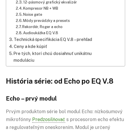
12-pásmový grafický ekvalizér
Kompresor NB + WB
Noise gate
Módy prevádzky a presets
Rekordér, Roger a echo
Audioukážka EQ V.8
Technická špecifikácia EQ V.8 – prehľad
Ceny a kde kúpiť
Pre tých, ktorí chcú dosiahnuť unikátnu
moduláciu
História série: od Echo po EQ V.8
Echo – prvý modul
Prvým produktom série bol modul Echo: nízkošumový
mikrofónny
Predzosilňovač
s procesorom echo efektu
a regulovateľným oneskorením. Modul je určený