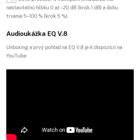
nastaviteľnú hĺbku 0 až –20 dB (krok 1 dB) a dobu
trvania 5–100 % (krok 5 %).
Audioukážka EQ V.8
Unboxing a prvý pohľad na EQ V.8 je k dispozícii na
YouTube: