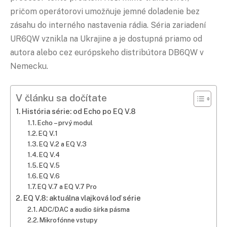
pričom operátorovi umožňuje jemné doladenie bez
zásahu do interného nastavenia rádia. Séria zariadení
UR6QW vznikla na Ukrajine a je dostupná priamo od
autora alebo cez európskeho distribútora DB6QW v
Nemecku.
V článku sa dočítate
História série: od Echo po EQ V.8
Echo – prvý modul
EQ V.1
EQ V.2 a EQ V.3
EQ V.4
EQ V.5
EQ V.6
EQ V.7 a EQ V.7 Pro
EQ V.8: aktuálna vlajková loď série
ADC
/DAC a audio šírka pásma
Mikrofónne vstupy