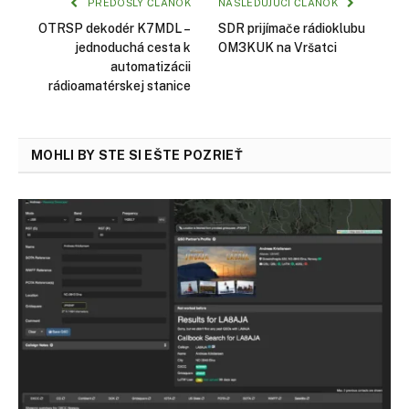
PREDOŠLÝ ČLÁNOK
NASLEDUJÚCI ČLÁNOK
OTRSP dekodér K7MDL –
SDR prijímače rádioklubu
jednoduchá cesta k
OM3KUK na Vršatci
automatizácii
rádioamatérskej stanice
MOHLI BY STE SI EŠTE POZRIEŤ