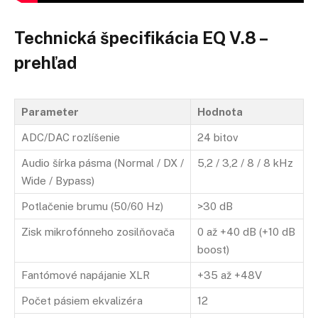
Technická špecifikácia EQ V.8 –
prehľad
Parameter
Hodnota
ADC/DAC rozlíšenie
24 bitov
Audio šírka pásma (Normal / DX /
5,2 / 3,2 / 8 / 8 kHz
Wide / Bypass)
Potlačenie brumu (50/60 Hz)
>30 dB
Zisk mikrofónneho zosilňovača
0 až +40 dB (+10 dB
boost)
Fantómové napájanie XLR
+35 až +48V
Počet pásiem ekvalizéra
12