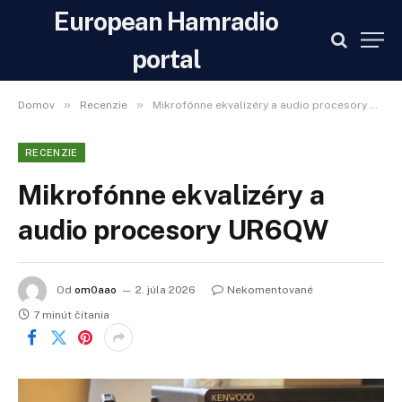
European Hamradio
portal
»
»
Domov
Recenzie
Mikrofónne ekvalizéry a audio procesory UR6QW
RECENZIE
Mikrofónne ekvalizéry a
audio procesory UR6QW
Od
om0aao
2. júla 2026
Nekomentované
7 minút čítania