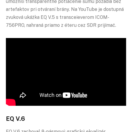
umožnili transparentné potlačenie šumu pozadia bez
artefaktov pri otváraní brány. Na YouTube je dostupná
zvuková ukážka EQ V.5 s transceieverom ICOM-
756PRO, nahraná priamo z éteru cez SDR prijímač.
EQ V.6
EQ V.6 zachoval 8-pásmový grafický ekvalizér,