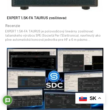
EXPERT 1.5K-FA TAURUS zosilňovač
Recenzie
EXPERT 1.5K-FA TAURUS je polovodičový lineárny zosilňovač
talianskeho výrobcu SPE (Società Per l'Elettronica), navrhnutý ako
plne automatická koncová jednotka pre HF a 6 m pásmo.…
SK