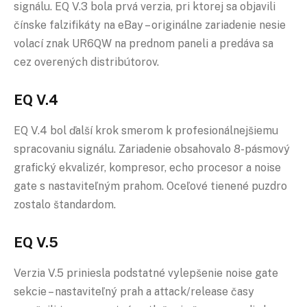
signálu. EQ V.3 bola prvá verzia, pri ktorej sa objavili
čínske falzifikáty na eBay – originálne zariadenie nesie
volací znak UR6QW na prednom paneli a predáva sa
cez overených distribútorov.
EQ V.4
EQ V.4 bol ďalší krok smerom k profesionálnejšiemu
spracovaniu signálu. Zariadenie obsahovalo 8-pásmový
grafický ekvalizér, kompresor, echo procesor a noise
gate s nastaviteľným prahom. Oceľové tienené puzdro
zostalo štandardom.
EQ V.5
Verzia V.5 priniesla podstatné vylepšenie noise gate
sekcie – nastaviteľný prah a attack/release časy