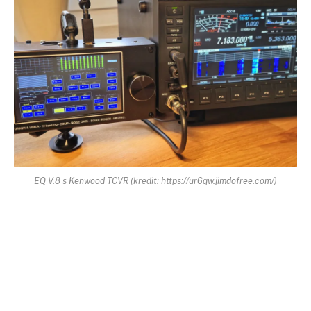
EQ V.8 s Kenwood TCVR (kredit: https://ur6qw.jimdofree.com/)