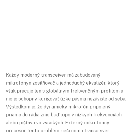
Každý moderný transceiver má zabudovaný
mikrofónyn zosilňovač a jednoduchý ekvalizér, ktorý
však pracuje len s globálnym frekvenčným profilom a
nie je schopný korigovať úzke pásma nezávisle od seba.
Výsledkom je, že dynamický mikrofón pripojený
priamo do rádia znie buď tupo v nízkych frekvenciách,
alebo pišťavo vo vysokých. Externý mikrofónny
procesor tento problém rieši mimo transceiver,