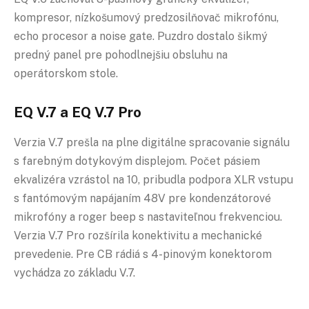
kompresor, nízkošumový predzosilňovač mikrofónu,
echo procesor a noise gate. Puzdro dostalo šikmý
predný panel pre pohodlnejšiu obsluhu na
operátorskom stole.
EQ V.7 a EQ V.7 Pro
Verzia V.7 prešla na plne digitálne spracovanie signálu
s farebným dotykovým displejom. Počet pásiem
ekvalizéra vzrástol na 10, pribudla podpora XLR vstupu
s fantómovým napájaním 48V pre kondenzátorové
mikrofóny a roger beep s nastaviteľnou frekvenciou.
Verzia V.7 Pro rozšírila konektivitu a mechanické
prevedenie. Pre CB rádiá s 4-pinovým konektorom
vychádza zo základu V.7.