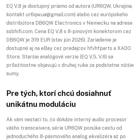
EQ V.8 je dostupný priamo od autora (UR6QW, Ukrajina,
kontakt ur6qw.ua@gmail.com) alebo cez európskeho
distribútora DB6QW Electronics v Nemecku na adrese
ssbhifi.com. Cena EQ V.8 s 8-pinovým konektorom cez
DB6QW je 319 EUR (stav jún 2026). Zariadenie je
dostupné aj na eBay cez predajcov hfvhfparts a XADO
Store. Staršie analógové verzie (EQ V.5, V.6) sa
príležitostne objavujú v druhej ruke za podstatne nižšie
sumy.
Pre tých, ktorí chcú dosiahnuť
unikátnu moduláciu
Ak vám nestačí to, čo dokáže interný audio procesor
vášho transceivera, séria UR6QW ponúka cestu od
jednoduchého 8-pásmového analog ekvalizéra až po