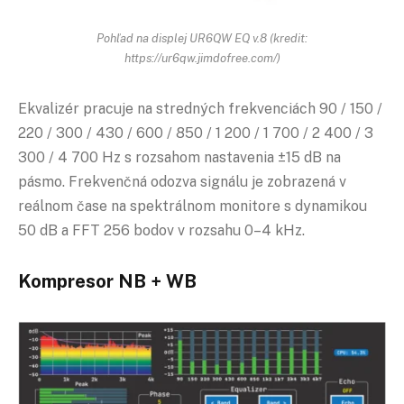
Pohľad na displej UR6QW EQ v.8 (kredit:
https://ur6qw.jimdofree.com/)
Ekvalizér pracuje na stredných frekvenciách 90 / 150 /
220 / 300 / 430 / 600 / 850 / 1 200 / 1 700 / 2 400 / 3
300 / 4 700 Hz s rozsahom nastavenia ±15 dB na
pásmo. Frekvenčná odozva signálu je zobrazená v
reálnom čase na spektrálnom monitore s dynamikou
50 dB a FFT 256 bodov v rozsahu 0–4 kHz.
Kompresor NB + WB