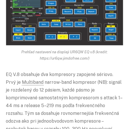
Prehľad nastavení na displeji UR6QW EQ v.8 (kredit:
https://ur6qw.jimdofree.com/)
EQ V.8 obsahuje dva kompresory zapojené sériovo.
Prvý je
Multiband
narrow-band kompresor (NB): signál
je rozdelený do 12 pásiem, každé pásmo je
komprimované samostatným kompresorom s attack 1–
44 ms a release 5–219 ms podľa frekvenčného
rozsahu. Tým sa dosahuje rovnomernejšia frekvenčná
odozva ako pri jednoobvodovom kompresore –
prebytok basov v rozsahu 100–300 Hz neovplyvní