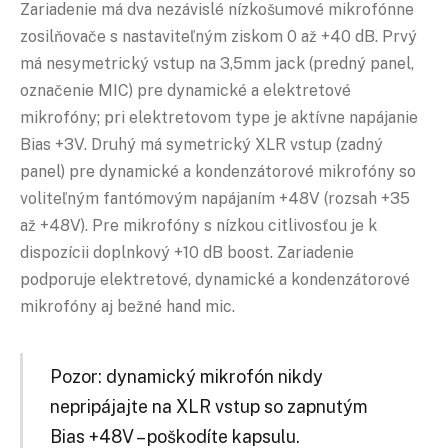
Zariadenie má dva nezávislé nízkošumové mikrofónne
zosilňovače s nastaviteľným ziskom 0 až +40 dB. Prvý
má nesymetrický vstup na 3,5mm jack (predný panel,
označenie MIC) pre dynamické a elektretové
mikrofóny; pri elektretovom type je aktívne napájanie
Bias +3V. Druhý má symetrický XLR vstup (zadný
panel) pre dynamické a kondenzátorové mikrofóny so
voliteľným fantómovým napájaním +48V (rozsah +35
až +48V). Pre mikrofóny s nízkou citlivosťou je k
dispozícii doplnkový +10 dB boost. Zariadenie
podporuje elektretové, dynamické a kondenzátorové
mikrofóny aj bežné hand mic.
Pozor: dynamický mikrofón nikdy
nepripájajte na XLR vstup so zapnutým
Bias +48V – poškodíte kapsulu.