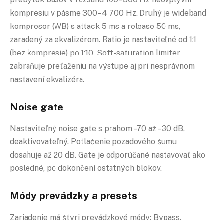
kompresiu v pásme 300–4 700 Hz. Druhý je wideband
kompresor (WB) s attack 5 ms a release 50 ms,
zaradený za ekvalizérom. Ratio je nastaviteľné od 1:1
(bez kompresie) po 1:10. Soft-saturation limiter
zabraňuje preťaženiu na výstupe aj pri nesprávnom
nastavení ekvalizéra.
Noise gate
Nastaviteľný noise gate s prahom –70 až –30 dB,
deaktivovateľný. Potlačenie pozadového šumu
dosahuje až 20 dB. Gate je odporúčané nastavovať ako
posledné, po dokončení ostatných blokov.
Módy prevádzky a presets
Zariadenie má štyri prevádzkové módy: Bypass,