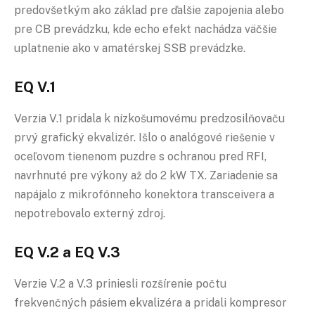
predovšetkým ako základ pre ďalšie zapojenia alebo
pre CB prevádzku, kde echo efekt nachádza väčšie
uplatnenie ako v amatérskej SSB prevádzke.
EQ V.1
Verzia V.1 pridala k nízkošumovému predzosilňovaču
prvý grafický ekvalizér. Išlo o analógové riešenie v
oceľovom tienenom puzdre s ochranou pred RFI,
navrhnuté pre výkony až do 2 kW TX. Zariadenie sa
napájalo z mikrofónneho konektora transceivera a
nepotrebovalo externý zdroj.
EQ V.2 a EQ V.3
Verzie V.2 a V.3 priniesli rozšírenie počtu
frekvenčných pásiem ekvalizéra a pridali kompresor