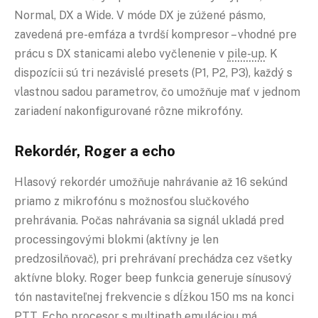
Normal, DX a Wide. V móde DX je zúžené pásmo,
zavedená pre-emfáza a tvrdší kompresor – vhodné pre
prácu s DX stanicami alebo vyčlenenie v
pile-up
. K
dispozícii sú tri nezávislé presets (P1, P2, P3), každý s
vlastnou sadou parametrov, čo umožňuje mať v jednom
zariadení nakonfigurované rôzne mikrofóny.
Rekordér, Roger a echo
Hlasový rekordér umožňuje nahrávanie až 16 sekúnd
priamo z mikrofónu s možnosťou slučkového
prehrávania. Počas nahrávania sa signál ukladá pred
processingovými blokmi (aktívny je len
predzosilňovač), pri prehrávaní prechádza cez všetky
aktívne bloky. Roger beep funkcia generuje sínusový
tón nastaviteľnej frekvencie s dĺžkou 150 ms na konci
PTT
. Echo procesor s multipath emuláciou má