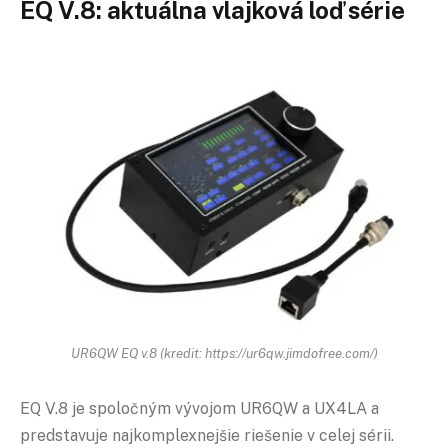
EQ V.8: aktuálna vlajková loď série
UR6QW EQ v.8 (kredit: https://ur6qw.jimdofree.com/)
EQ V.8 je spoločným vývojom UR6QW a UX4LA a
predstavuje najkomplexnejšie riešenie v celej sérii.