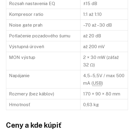
Rozsah nastavenia EQ
±15 dB
Kompresor ratio
1:1 až 1:10
Noise gate prah
–70 až –30 dB
Potlačenie pozadového šumu
až 20 dB
Výstupná úroveň
až 200 mV
MON výstup
2 × 30 mW (záťaž
32 Ω)
Napájanie
4,5–5,5V / max 500
mA (
USB
)
Rozmery (bez káblov)
170 × 90 × 80 mm
Hmotnosť
0,63 kg
Ceny a kde kúpiť