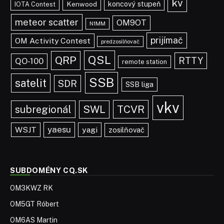
kv
koncový stupeň
Kenwood
IOTA Contest
meteor scatter
OM9OT
N1MM
prijímač
OM Activity Contest
predzosilňovač
QSL
QRP
RTTY
QO-100
remote station
SSB
satelit
SDR
SSB liga
vkv
TCVR
subregionál
SWL
yaesu
WSJT
yagi
zosilňovač
SUBDOMÉNY CQ.SK
OM3KWZ RK
OM5GT Róbert
OM6AS Martin