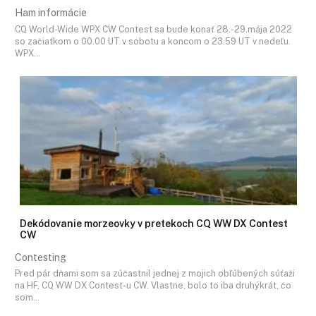
Ham informácie
CQ World-Wide WPX CW Contest sa bude konať 28.-29.mája 2022
so začiatkom o 00.00 UT v sobotu a koncom o 23.59 UT v nedeľu.
WPX…
Dekódovanie morzeovky v pretekoch CQ WW DX Contest
CW
Contesting
Pred pár dňami som sa zúčastnil jednej z mojich obľúbených súťaži
na HF, CQ WW DX Contest-u CW. Vlastne, bolo to iba druhýkrát, čo
som…