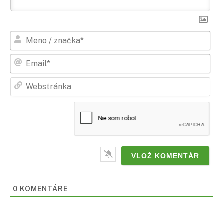
Men
/
zna
Ema
Web
0
KOMENTÁRE