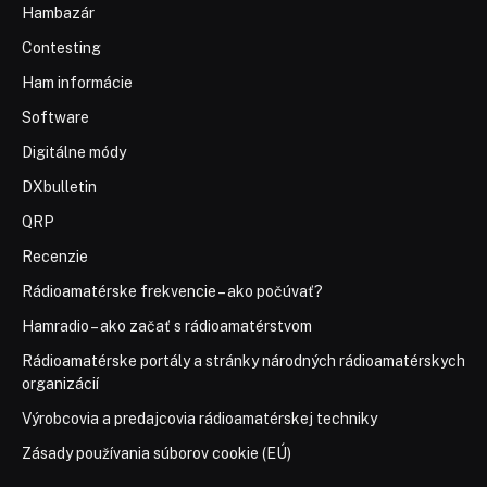
Hambazár
Contesting
Ham informácie
Software
Digitálne módy
DXbulletin
QRP
Recenzie
Rádioamatérske frekvencie – ako počúvať?
Hamradio – ako začať s rádioamatérstvom
Rádioamatérske portály a stránky národných rádioamatérskych
organizácií
Výrobcovia a predajcovia rádioamatérskej techniky
Zásady používania súborov cookie (EÚ)