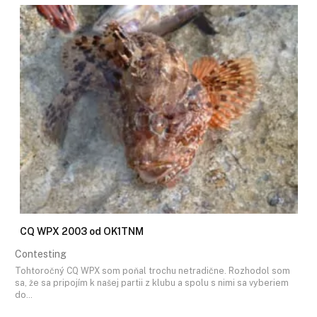
CQ WPX 2003 od OK1TNM
Contesting
Tohtoročný CQ WPX som poňal trochu netradične. Rozhodol som
sa, že sa pripojím k našej partii z klubu a spolu s nimi sa vyberiem
do…