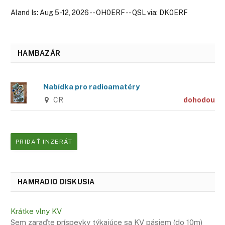
Aland Is: Aug 5-12, 2026 -- OH0ERF -- QSL via: DK0ERF
HAMBAZÁR
Nabídka pro radioamatéry
CR
dohodou
PRIDAŤ INZERÁT
HAMRADIO DISKUSIA
Krátke vlny KV
Sem zaraďte príspevky týkajúce sa KV pásiem (do 10m)