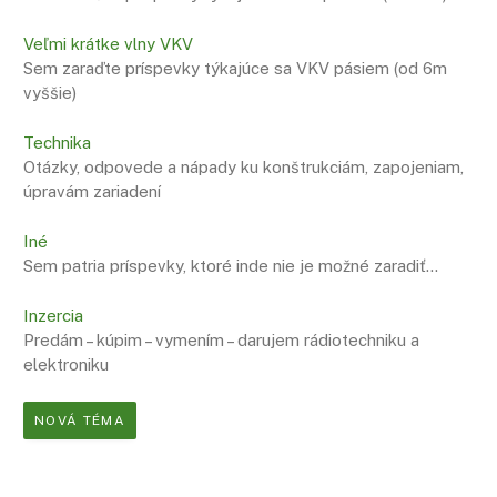
Veľmi krátke vlny VKV
Sem zaraďte príspevky týkajúce sa VKV pásiem (od 6m
vyššie)
Technika
Otázky, odpovede a nápady ku konštrukciám, zapojeniam,
úpravám zariadení
Iné
Sem patria príspevky, ktoré inde nie je možné zaradiť…
Inzercia
Predám – kúpim – vymením – darujem rádiotechniku a
elektroniku
NOVÁ TÉMA