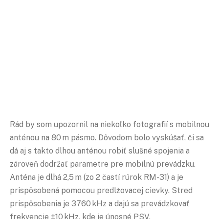
Rád by som upozornil na niekoľko fotografií s mobilnou
anténou na 80 m pásmo. Dôvodom bolo vyskúšať, či sa
dá aj s takto dlhou anténou robiť slušné spojenia a
zároveň dodržať parametre pre mobilnú prevádzku.
Anténa je dlhá 2,5 m (zo 2 častí rúrok RM-31) a je
prispôsobená pomocou predlžovacej cievky. Stred
prispôsobenia je 3760 kHz a dajú sa prevádzkovať
frekvencie ±10 kHz, kde je únosné
PSV
.