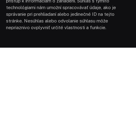
prístup k informáciám o zariadení. Súhlas s týmito
technológiami nám umožní spracovávať údaje, ako je
správanie pri prehliadaní alebo jedinečné ID na tejto
stránke. Nesúhlas alebo odvolanie súhlasu môže
nepriaznivo ovplyvniť určité vlastnosti a funkcie.