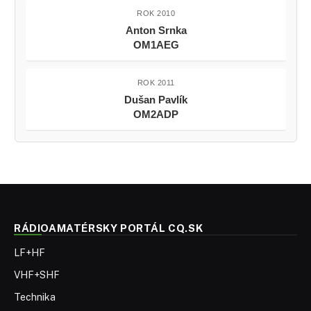
ROK 2010
Anton Srnka
OM1AEG
ROK 2011
Dušan Pavlík
OM2ADP
RÁDIOAMATÉRSKY PORTÁL CQ.SK
LF+HF
VHF+SHF
Technika