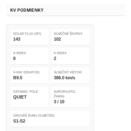
KV PODMIENKY
SOLAR FLUX (SFI)
SLNEČNÉ ŠKVRNY
143
102
A-INDEX
K-INDEX
8
2
X-RAY (ERUPCIE)
SLNEČNÝ VIETOR
B9.5
386.0 km/s
GEOMAG. POLE
AURORA (POL.
QUIET
ŽIARA)
3 / 10
ÚROVEŇ ŠUMU (S-METER)
S1-S2