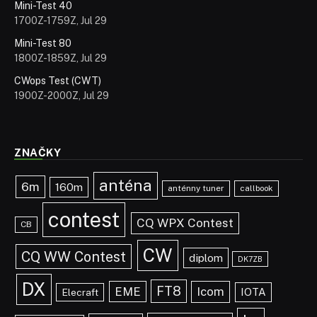
Mini-Test 40
1700Z-1759Z, Jul 29
Mini-Test 80
1800Z-1859Z, Jul 29
CWops Test (CWT)
1900Z-2000Z, Jul 29
ZNAČKY
anténa
6m
160m
anténny tuner
callbook
contest
CQ WPX Contest
CB
CW
CQ WW Contest
diplom
DK7ZB
DX
FT8
EME
Icom
IOTA
Elecraft