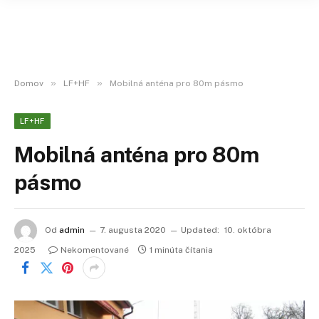
»
»
Domov
LF+HF
Mobilná anténa pro 80m pásmo
LF+HF
Mobilná anténa pro 80m
pásmo
Od
admin
7. augusta 2020
Updated:
10. októbra
2025
Nekomentované
1 minúta čítania