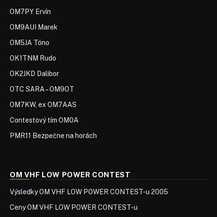
OM7PY Ervín
OM9AUI Marek
OM5JA Tóno
OK1TNM Rudo
OK2JKD Dalibor
OTC SARA – OM9OT
OM7KW, ex OM7AAS
Contestový tím OM0A
PMR11 Bezpečne na horách
OM VHF LOW POWER CONTEST
Výsledky OM VHF LOW POWER CONTEST-u 2005
Ceny OM VHF LOW POWER CONTEST-u