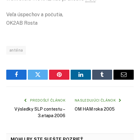
Veľa úspechov a počutia,
OK2AB Rosta
anténa
Facebook
Twitter
Pinterest
LinkedIn
Tumblr
Email
PREDOŠLÝ ČLÁNOK
NASLEDUJÚCI ČLÁNOK
Výsledky SLP contestu –
OM HAM roka 2005
3.etapa 2006
MOHLI BY STE SI EŠTE POZRIEŤ