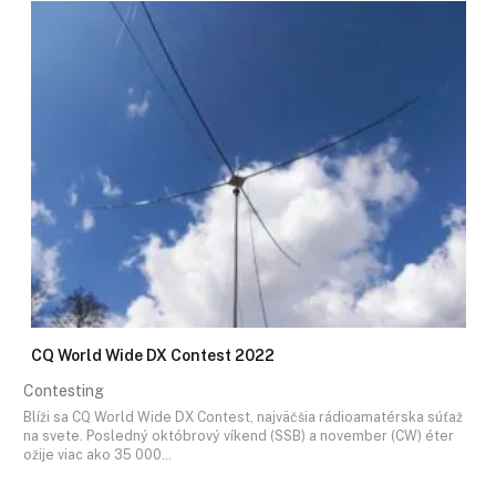
CQ World Wide DX Contest 2022
Contesting
Blíži sa CQ World Wide DX Contest, najväčšia rádioamatérska súťaž
na svete. Posledný októbrový víkend (SSB) a november (CW) éter
ožije viac ako 35 000…