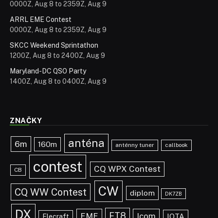
0000Z, Aug 8 to 2359Z, Aug 9
ARRL EME Contest
0000Z, Aug 8 to 2359Z, Aug 9
SKCC Weekend Sprintathon
1200Z, Aug 8 to 2400Z, Aug 9
Maryland-DC QSO Party
1400Z, Aug 8 to 0400Z, Aug 9
ZNAČKY
anténa
6m
160m
anténny tuner
callbook
contest
CQ WPX Contest
CB
CW
CQ WW Contest
diplom
DK7ZB
DX
FT8
EME
Icom
IOTA
Elecraft