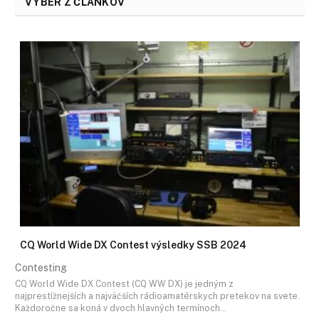
VÝBER Z ČLÁNKOV
CQ World Wide DX Contest výsledky SSB 2024
Contesting
CQ World Wide DX Contest (CQ WW DX) je jedným z
najprestížnejších a najväčších rádioamatérskych pretekov na svete.
Každoročne sa koná v dvoch hlavných termínoch…