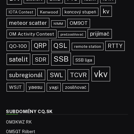
kv
koncový stupeň
Kenwood
IOTA Contest
meteor scatter
OM9OT
N1MM
prijímač
OM Activity Contest
predzosilňovač
QRP
QSL
RTTY
QO-100
remote station
SSB
satelit
SDR
SSB liga
vkv
TCVR
subregionál
SWL
yaesu
WSJT
yagi
zosilňovač
SUBDOMÉNY CQ.SK
OM3KWZ RK
OM5GT Róbert