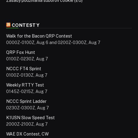
Zásady používania súborov cookie (EÚ)
CONTESTY
Walk for the Bacon QRP Contest
0000Z-0100Z, Aug 6 and 0200Z-0300Z, Aug 7
QRP Fox Hunt
0100Z-0230Z, Aug 7
NCCC FT4 Sprint
0100Z-0130Z, Aug 7
Weekly RTTY Test
0145Z-0215Z, Aug 7
NCCC Sprint Ladder
0230Z-0300Z, Aug 7
K1USN Slow Speed Test
2000Z-2100Z, Aug 7
WAE DX Contest, CW