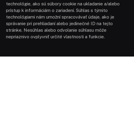
technológie, ako sú súbory cookie na ukladanie a/alebo
prístup k informáciám o zariadení. Súhlas s týmito
technológiami nám umožní spracovávať údaje, ako je
správanie pri prehliadaní alebo jedinečné ID na tejto
stránke. Nesúhlas alebo odvolanie súhlasu môže
nepriaznivo ovplyvniť určité vlastnosti a funkcie.