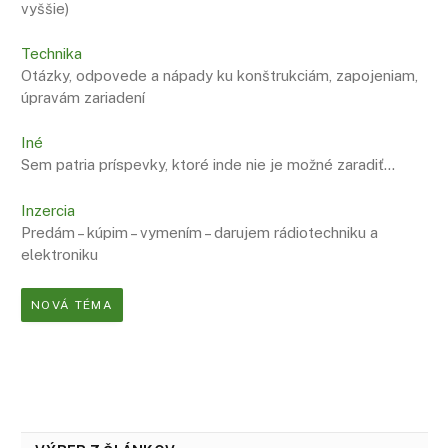
vyššie)
Technika
Otázky, odpovede a nápady ku konštrukciám, zapojeniam,
úpravám zariadení
Iné
Sem patria príspevky, ktoré inde nie je možné zaradiť…
Inzercia
Predám – kúpim – vymením – darujem rádiotechniku a
elektroniku
NOVÁ TÉMA