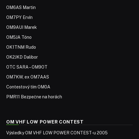
OM6AS Martin
OM7PY Ervín
OM9AUI Marek
OM5JA Tóno
OK1TNM Rudo
OK2JKD Dalibor
OTC SARA – OM9OT
OM7KW, ex OM7AAS
Contestový tím OM0A
PMR11 Bezpečne na horách
OM VHF LOW POWER CONTEST
Výsledky OM VHF LOW POWER CONTEST-u 2005