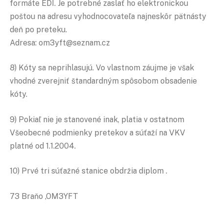
formáte EDI. Je potrebné zaslať ho elektronickou
poštou na adresu vyhodnocovateľa najneskôr pätnásty
deň po preteku.
Adresa: om3yft@seznam.cz
8) Kóty sa neprihlasujú. Vo vlastnom záujme je však
vhodné zverejniť štandardným spôsobom obsadenie
kóty.
9) Pokiaľ nie je stanovené inak, platia v ostatnom
Všeobecné podmienky pretekov a súťaží na VKV
platné od 1.1.2004.
10) Prvé tri súťažné stanice obdržia diplom .
73 Braňo ,OM3YFT