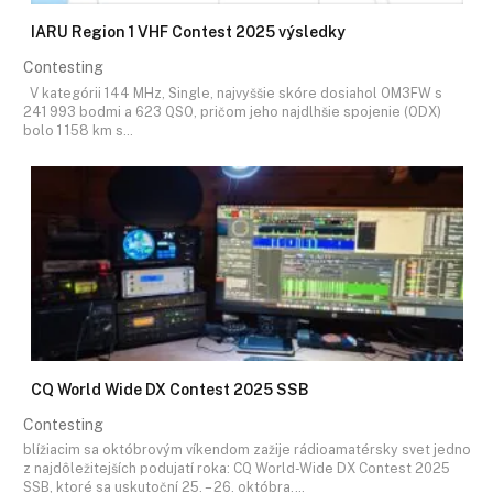
IARU Region 1 VHF Contest 2025 výsledky
Contesting
V kategórii 144 MHz, Single, najvyššie skóre dosiahol OM3FW s
241 993 bodmi a 623 QSO, pričom jeho najdlhšie spojenie (ODX)
bolo 1 158 km s…
CQ World Wide DX Contest 2025 SSB
Contesting
blížiacim sa októbrovým víkendom zažije rádioamatérsky svet jedno
z najdôležitejších podujatí roka: CQ World-Wide DX Contest 2025
SSB, ktoré sa uskutoční 25. – 26. októbra.…