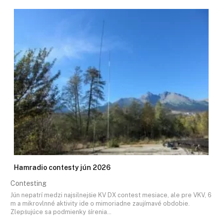
Hamradio contesty jún 2026
Contesting
Jún nepatrí medzi najsilnejšie KV DX contest mesiace, ale pre VKV, 6
m a mikrovlnné aktivity ide o mimoriadne zaujímavé obdobie.
Zlepšujúce sa podmienky šírenia…