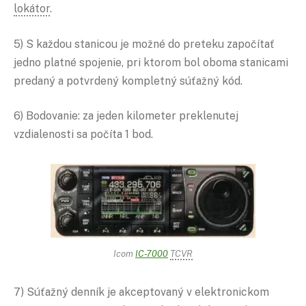
lokátor
.
5) S každou stanicou je možné do preteku započítať
jedno platné spojenie, pri ktorom bol oboma stanicami
predaný a potvrdený kompletný súťažný kód.
6) Bodovanie: za jeden kilometer preklenutej
vzdialenosti sa počíta 1 bod.
Icom
IC-7000
TCVR
7) Súťažný denník je akceptovaný v elektronickom