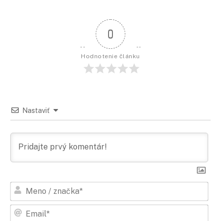
0
Hodnotenie článku
Nastaviť
Men
/
zna
Ema