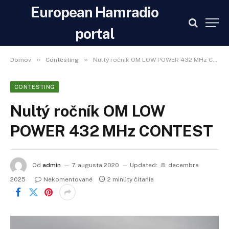
European Hamradio
portal
»
»
Domov
Contesting
Nultý ročník OM LOW POWER 432 MHz CONTEST
CONTESTING
Nultý ročník OM LOW
POWER 432 MHz CONTEST
Od
admin
7. augusta 2020
Updated:
8. decembra
2025
Nekomentované
2 minúty čítania