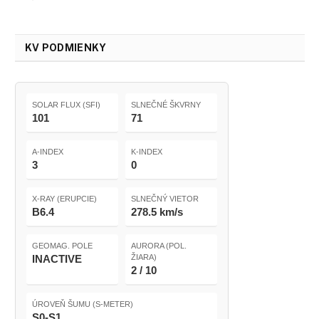
KV PODMIENKY
SOLAR FLUX (SFI)
SLNEČNÉ ŠKVRNY
101
71
A-INDEX
K-INDEX
3
0
X-RAY (ERUPCIE)
SLNEČNÝ VIETOR
B6.4
278.5 km/s
GEOMAG. POLE
AURORA (POL.
INACTIVE
ŽIARA)
2 / 10
ÚROVEŇ ŠUMU (S-METER)
S0-S1