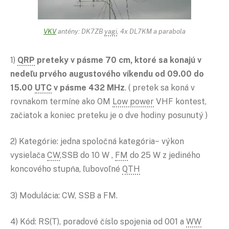
VKV
antény: DK7ZB
yagi
, 4x DL7KM a parabola
1)
QRP
preteky v pásme 70 cm, ktoré sa konajú v
nedeľu prvého augustového víkendu od 09.00 do
15.00
UTC
v pásme 432 MHz
. ( pretek sa koná v
rovnakom termíne ako OM
Low power
VHF kontest,
začiatok a koniec preteku je o dve hodiny posunutý )
2) Kategórie: jedna spoločná kategória− výkon
vysielača
CW
,SSB do 10 W ,
FM
do 25 W z jediného
koncového stupňa, ľubovoľné
QTH
3) Modulácia: CW, SSB a FM.
4) Kód: RS(T), poradové číslo spojenia od 001 a
WW