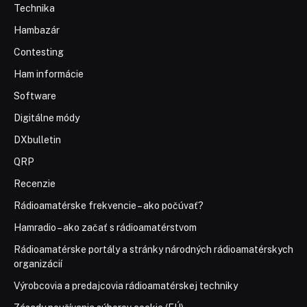
Technika
Hambazár
Contesting
Ham informácie
Software
Digitálne módy
DXbulletin
QRP
Recenzie
Rádioamatérske frekvencie – ako počúvať?
Hamradio – ako začať s rádioamatérstvom
Rádioamatérske portály a stránky národných rádioamatérskych
organizácií
Výrobcovia a predajcovia rádioamatérskej techniky