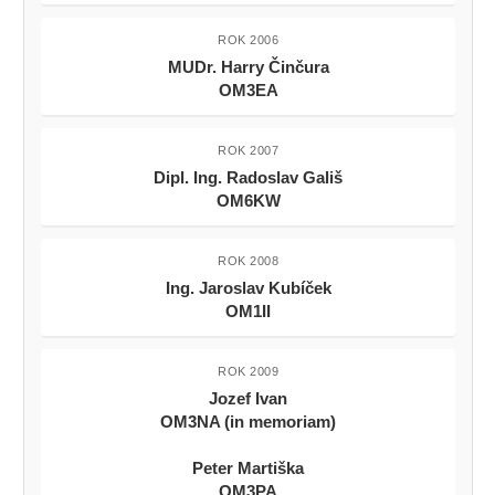
ROK 2006
MUDr. Harry Činčura
OM3EA
ROK 2007
Dipl. Ing. Radoslav Gališ
OM6KW
ROK 2008
Ing. Jaroslav Kubíček
OM1II
ROK 2009
Jozef Ivan
OM3NA (in memoriam)
Peter Martiška
OM3PA