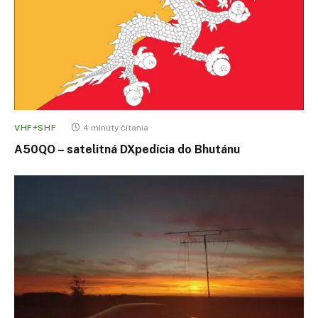
VHF+SHF
4 minúty čítania
A50QO – satelitná DXpedícia do Bhutánu