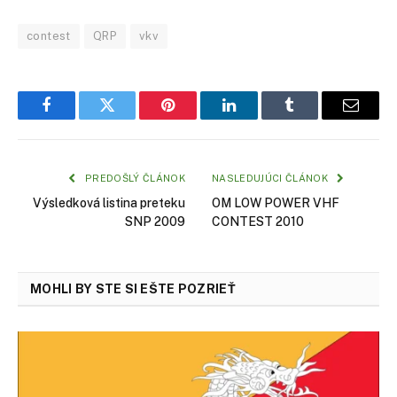
contest
QRP
vkv
Facebook
Twitter
Pinterest
LinkedIn
Tumblr
Email
PREDOŠLÝ ČLÁNOK
NASLEDUJÚCI ČLÁNOK
Výsledková listina preteku
OM LOW POWER VHF
SNP 2009
CONTEST 2010
MOHLI BY STE SI EŠTE POZRIEŤ