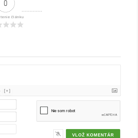
0
tenie článku
}
[+]
Meno
/
značka*
Email*
Webstránka