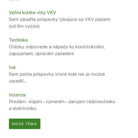
Veľmi krátke vlny VKV
Sem zaraďte príspevky týkajúce sa VKV pásiem
(od 6m vyššie)
Technika
Otázky, odpovede a nápady ku konštrukciám,
zapojeniam, úpravám zariadení
Iné
Sem patria príspevky, ktoré inde nie je možné
zaradiť…
Inzercia
Predám – kúpim – vymením – darujem rádiotechniku
a elektroniku
NOVÁ TÉMA