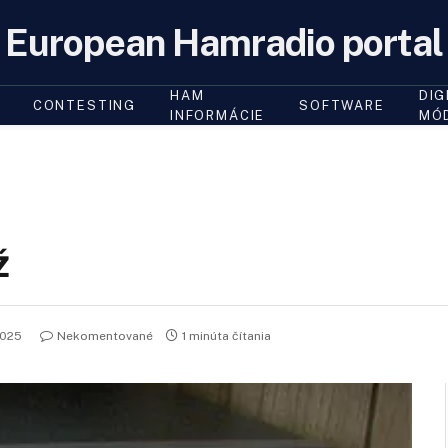
European Hamradio portal
HAM
DIG
CONTESTING
SOFTWARE
INFORMÁCIE
MÓ
ž
2025
Nekomentované
1 minúta čítania