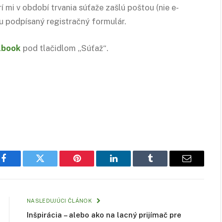
 mi v období trvania súťaže zašlú poštou (nie e-
ou podpísaný registračný formulár.
lbook
pod tlačidlom „Súťaž“.
Facebook
Twitter
Pinterest
LinkedIn
Tumblr
Email
NASLEDUJÚCI ČLÁNOK
Inšpirácia – alebo ako na lacný prijímač pre