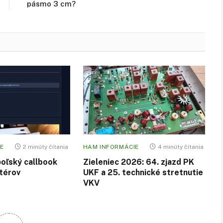
pásmo 3 cm?
E
2 minúty čítania
HAM INFORMÁCIE
4 minúty čítania
poľský callbook
Zieleniec 2026: 64. zjazd PK
térov
UKF a 25. technické stretnutie
VKV