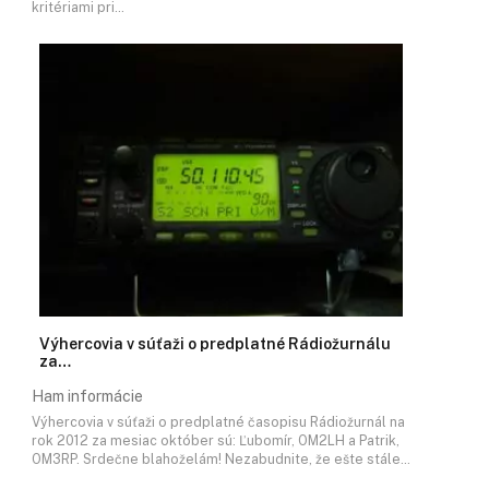
kritériami pri…
Výhercovia v súťaži o predplatné Rádiožurnálu
za…
Ham informácie
Výhercovia v súťaži o predplatné časopisu Rádiožurnál na
rok 2012 za mesiac október sú: Ľubomír, OM2LH a Patrik,
OM3RP. Srdečne blahoželám! Nezabudnite, že ešte stále…