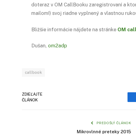
doteraz v OM CallBooku zaregistrovaní a ktorí
mailom!) svoj riadne vyplnený a vlastnou ruk
Bližšie informácie nájdete na stránke
OM
cal
Dušan,
om2adp
callbook
ZDIEĽAJTE
ČLÁNOK
PREDOŠLÝ ČLÁNOK
Mikrovlnné preteky 2015