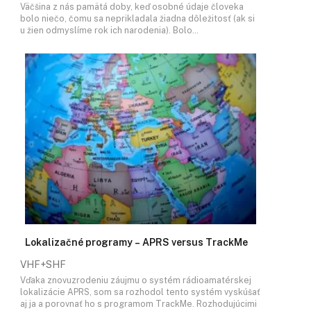
Väčšina z nás pamätá doby, keď osobné údaje človeka
bolo niečo, čomu sa neprikladala žiadna dôležitosť (ak si
u žien odmyslíme rok ich narodenia). Bolo…
Lokalizačné programy – APRS versus TrackMe
VHF+SHF
Vďaka znovuzrodeniu záujmu o systém rádioamatérskej
lokalizácie APRS, som sa rozhodol tento systém vyskúšať
aj ja a porovnať ho s programom TrackMe. Rozhodujúcimi