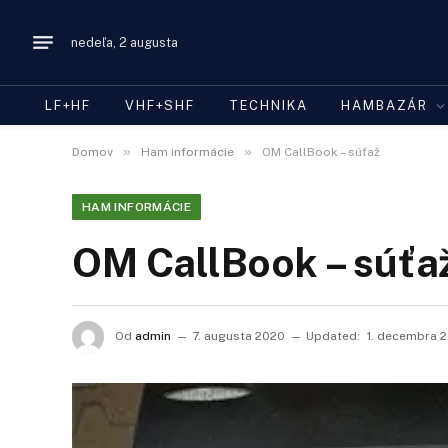
nedeľa, 2 augusta
LF+HF
VHF+SHF
TECHNIKA
HAMBAZÁR
»
»
Domov
Ham informácie
OM CallBook – súťaž
HAM INFORMÁCIE
OM CallBook – súťa
Od
admin
7. augusta 2020
Updated:
1. decembra 