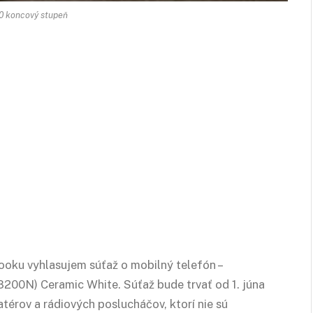
 koncový stupeň
ooku vyhlasujem súťaž o mobilný telefón –
8200N) Ceramic White. Súťaž bude trvať od 1. júna
térov a rádiových poslucháčov, ktorí nie sú