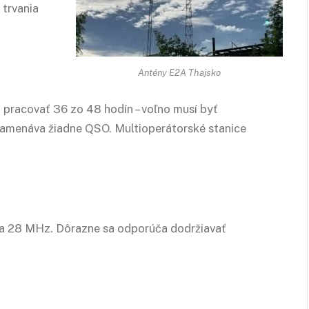
trvania
Antény E2A Thajsko
pracovať 36 zo 48 hodín – voľno musí byť
namenáva žiadne QSO. Multioperátorské stanice
21 a 28 MHz. Dôrazne sa odporúča dodržiavať