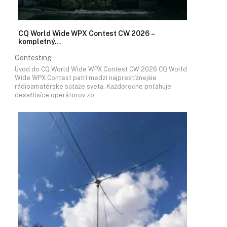
CQ World Wide WPX Contest CW 2026 –
kompletný…
Contesting
Úvod do CQ World Wide WPX Contest CW 2026 CQ World
Wide WPX Contest patrí medzi najprestížnejšie
rádioamatérske súťaže sveta. Každoročne priťahuje
desaťtisíce operátorov zo…