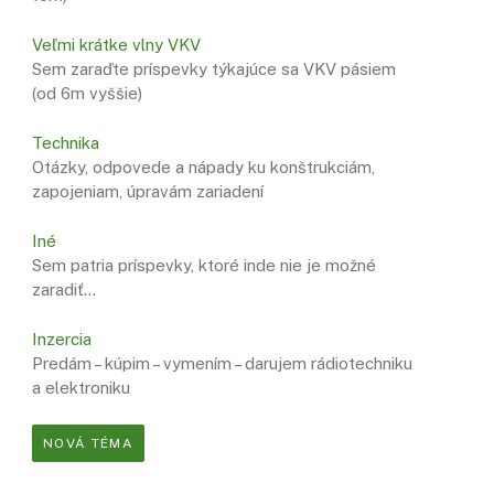
Veľmi krátke vlny VKV
Sem zaraďte príspevky týkajúce sa VKV pásiem
(od 6m vyššie)
Technika
Otázky, odpovede a nápady ku konštrukciám,
zapojeniam, úpravám zariadení
Iné
Sem patria príspevky, ktoré inde nie je možné
zaradiť…
Inzercia
Predám – kúpim – vymením – darujem rádiotechniku
a elektroniku
NOVÁ TÉMA