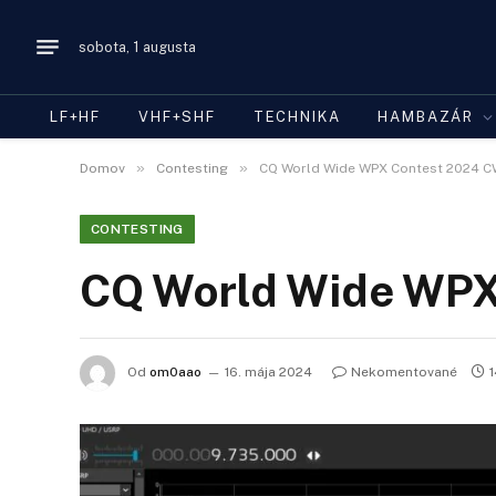
sobota, 1 augusta
LF+HF
VHF+SHF
TECHNIKA
HAMBAZÁR
»
»
Domov
Contesting
CQ World Wide WPX Contest 2024 
CONTESTING
CQ World Wide WPX
Od
om0aao
16. mája 2024
Nekomentované
1