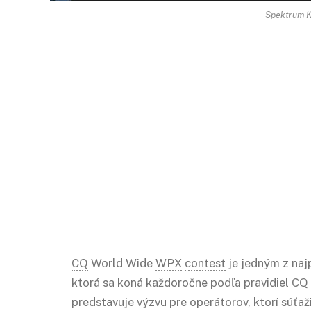
Spektrum K
CQ
World Wide
WPX
contest
je jedným z naj
ktorá sa koná každoročne podľa pravidiel CQ
predstavuje výzvu pre operátorov, ktorí súťa