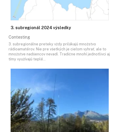
3. subregionál 2024 výsledky
Contesting
3. subregionálne preteky vždy prilákajú množstvo
rádioamatérov. Nie pre všetkých je cieľom vyhrať, ale to
množstve nadšencov nevadí. Tradične mnohí jednotlivci aj
tímy využívajú teplé…