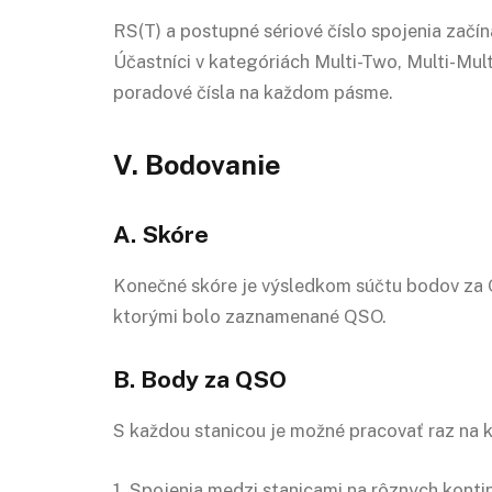
RS(T) a postupné sériové číslo spojenia začí
Účastníci v kategóriách Multi-Two, Multi-Mul
poradové čísla na každom pásme.
V. Bodovanie
A. Skóre
Konečné skóre je výsledkom súčtu bodov za
ktorými bolo zaznamenané QSO.
B. Body za QSO
S každou stanicou je možné pracovať raz na
1. Spojenia medzi stanicami na rôznych konti