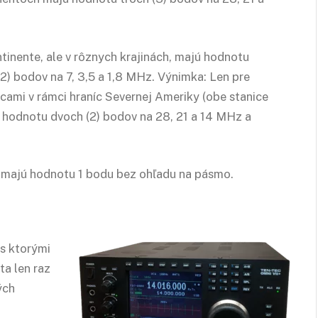
tinente, ale v rôznych krajinách, majú hodnotu
2) bodov na 7, 3,5 a 1,8 MHz. Výnimka: Len pre
icami v rámci hraníc Severnej Ameriky (obe stanice
 hodnotu dvoch (2) bodov na 28, 21 a 14 MHz a
ne majú hodnotu 1 bodu bez ohľadu na pásmo.
 s ktorými
ta len raz
ých