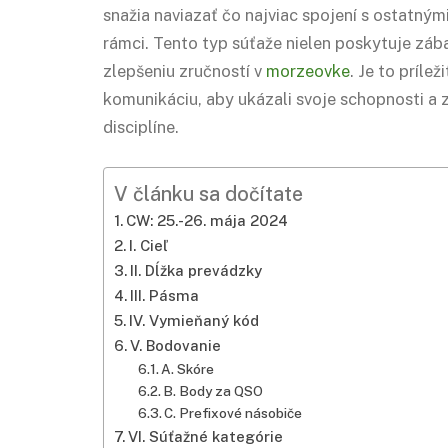
snažia naviazať čo najviac spojení s ostatn
rámci. Tento typ súťaže nielen poskytuje zába
zlepšeniu zručností v
morzeovke
. Je to príle
komunikáciu, aby ukázali svoje schopnosti a z
disciplíne.
V článku sa dočítate
CW: 25.-26. mája 2024
I. Cieľ
II. Dĺžka prevádzky
III. Pásma
IV. Vymieňaný kód
V. Bodovanie
A. Skóre
B. Body za
QSO
C. Prefixové násobiče
VI. Súťažné kategórie