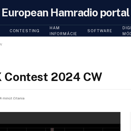
European Hamradio portal
HAM
DIG
CONTESTING
SOFTWARE
INFORMÁCIE
MÓ
CW
 Contest 2024 CW
4 minút čítania