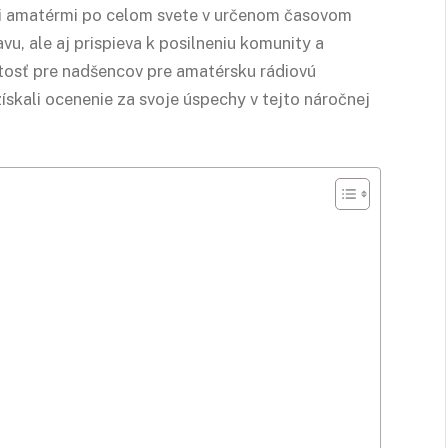
ými amatérmi po celom svete v určenom časovom
vu, ale aj prispieva k posilneniu komunity a
žitosť pre nadšencov pre amatérsku rádiovú
ískali ocenenie za svoje úspechy v tejto náročnej