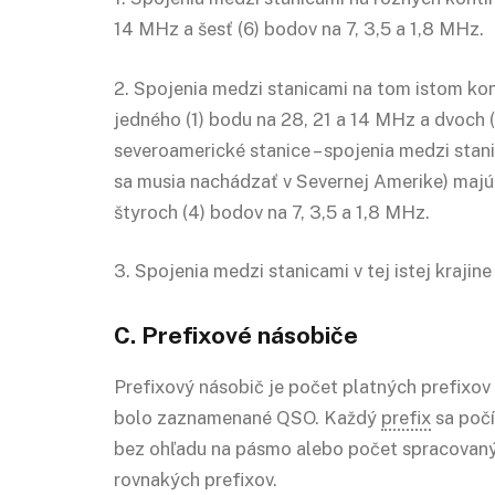
14 MHz a šesť (6) bodov na 7, 3,5 a 1,8 MHz.
2. Spojenia medzi stanicami na tom istom kon
jedného (1) bodu na 28, 21 a 14 MHz a dvoch (
severoamerické stanice – spojenia medzi stan
sa musia nachádzať v Severnej Amerike) majú
štyroch (4) bodov na 7, 3,5 a 1,8 MHz.
3. Spojenia medzi stanicami v tej istej kraji
C. Prefixové násobiče
Prefixový násobič je počet platných prefixov
bolo zaznamenané QSO. Každý
prefix
sa počí
bez ohľadu na pásmo alebo počet spracovan
rovnakých prefixov.