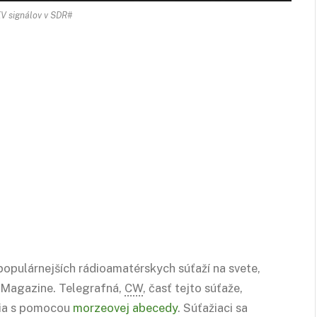
V signálov v SDR#
populárnejších rádioamatérskych súťaží na svete,
 Magazine. Telegrafná,
CW
, časť tejto súťaže,
žia s pomocou
morzeovej abecedy
. Súťažiaci sa