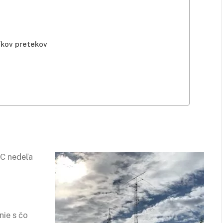
íkov pretekov
a
C nedeľa
nie s čo