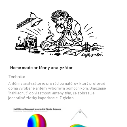
Home made anténny analyzátor
Technika
Anténny analyzátor je pre rádioamatérov, ktorý preferujú
doma vyrobené antény výborným pomocníkom. Umožňuje
"nahliadnuť" do vlastností antény tým, že zobrazuje
jednotlivé zložky impedancie. Z týchto…