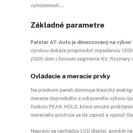
vymožeností….
Základné parametre
Palstar AT-Auto je dimenzovaný na výkon 
výrobcu dokáže prispôsobiť impedanciu 1200 +
j1000 ohm v hornom segmente KV. Rozmery sú
Ovládacie a meracie prvky
Na prednom paneli dominuje klasický analógov
meranie dopredného a odrazeného výkonu (p
funkciu PEAK HOLD, ktorá umožní pridržanie
meracieho prístroja sa dá zapnúť a vypnúť t
Napravo sa nachádza
LCD
displej, gombík n