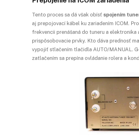
Prepojenie na ICOM zariadenia
Tento proces sa dá však obísť
spojením tune
aj prepojovací kábel ku zariadením ICOM. Pro
frekvencii prenášaná do tuneru a elektronika 
prispôsobovacie prvky. Kto dáva prednosť ma
vypojiť stlačením tlačidla AUTO/MANUAL. Go
zatlačením sa prepína ovládanie rolera a kon