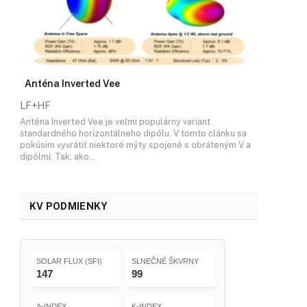
Anténa Inverted Vee
LF+HF
Anténa Inverted Vee je veľmi populárny variant
štandardného horizontálneho dipólu. V tomto článku sa
pokúsim vyvrátiť niektoré mýty spojené s obráteným V a
dipólmi. Tak, ako…
KV PODMIENKY
SOLAR FLUX (SFI)
SLNEČNÉ ŠKVRNY
147
99
A-INDEX
K-INDEX