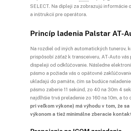
SELECT. Na dipleji za zobrazujú informácie o
a inštrukcií pre operátora.
Princíp ladenia Palstar AT-A
Na rozdiel od iných automatických tunerov, k
prispôsobí záťaž k transceiveru, AT-Auto vás
dispeleji od odkľúčovanie. Následne elektron
pásmo a požiada vás o opätovné zakľúčovanie,
ukladajú do pamäte, čím sa budúce naladenie
pásmo zaberie 11 sekúnd, zo 40 na 30m 4 se
najdlhšie trvá preladenie zo 160 na 10m, a to
pri veľkom výkone) má výhodu v tom, že sa
výkonom a tiež minimálne zberacie kontak