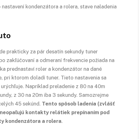
 nastavení kondenzátora a rolera, stave naladenia
uto
de prakticky za pár desatín sekundy tuner
 po zakľúčovaní a odmeraní frekvencie požiada na
ika prednastaví roler a kondenzátor na dané
 pri ktorom doladí tuner. Tieto nastavenia sa
 urýchľuje. Napríklad preladenie z 80 na 40m
kundy, z 30 na 20m iba 3 sekundy. Samozrejme
 celých 45 sekúnd.
Tento spôsob ladenia (zvlášť
 neopaľujú kontakty relátiek prepínaním pod
ty kondenzátora a rolera
.