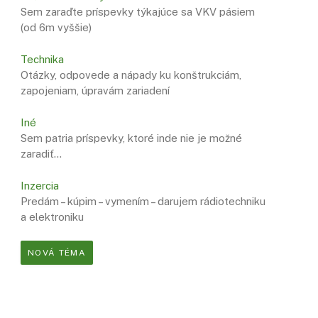
Sem zaraďte príspevky týkajúce sa VKV pásiem
(od 6m vyššie)
Technika
Otázky, odpovede a nápady ku konštrukciám,
zapojeniam, úpravám zariadení
Iné
Sem patria príspevky, ktoré inde nie je možné
zaradiť…
Inzercia
Predám – kúpim – vymením – darujem rádiotechniku
a elektroniku
NOVÁ TÉMA