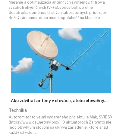
Meranie a optimalizácia anténnych systémov, filtrov a
vysokofrekvenčných (VF) obvodov boli po dlhé
desaťročia doménou drahých laboratórnych prístrojov.
Bežný rádioamatér sa musel spoľahnúť na klasické…
Ako zdvíhať antény v elevácii, alebo elevačný…
Technika
Autorom tohto veľmi vydareného projektu je Mak, SV1BSX
(https://www.qsl.net/sv1bsx/). O aktuátoroch Za týmto nie
moc obvyklým slovom sa ukrýva zariadenie, ktoré snáď
každý už videl.…