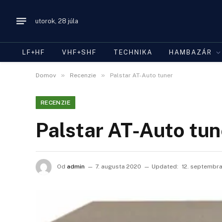
utorok, 28 júla
LF+HF
VHF+SHF
TECHNIKA
HAMBAZÁR
»
»
Domov
Recenzie
Palstar AT-Auto tuner
RECENZIE
Palstar AT-Auto tun
Od
admin
7. augusta 2020
Updated:
12. septembr