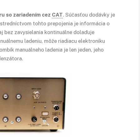
ru so zariadením cez
CAT
. Súčasťou dodávky je
stredníctvom tohto prepojenia je informácia o
aj bez zavysielania kontinuálne dolaďuje
nuálnemu ladeniu, môže riadiacu elektroniku
mbík manuálneho ladenia je len jeden, jeho
denzátora.