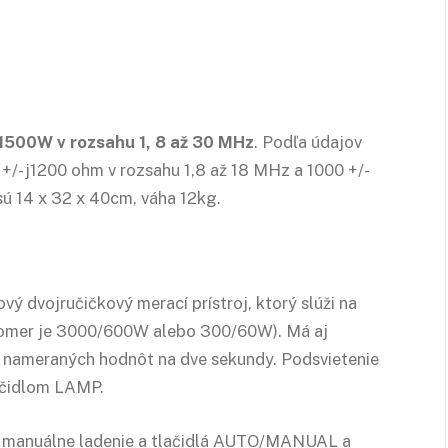
1500W v rozsahu 1, 8 až 30 MHz
. Podľa údajov
/- j1200 ohm v rozsahu 1,8 až 18 MHz a 1000 +/-
 14 x 32 x 40cm, váha 12kg.
ý dvojručičkový merací prístroj, ktorý slúži na
omer je 3000/600W alebo 300/60W). Má aj
 nameraných hodnôt na dve sekundy. Podsvietenie
lačidlom LAMP.
a manuálne ladenie a tlačidlá AUTO/MANUAL a