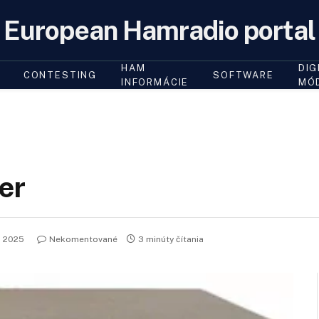
European Hamradio portal
HAM
DIG
CONTESTING
SOFTWARE
INFORMÁCIE
MÓ
er
a 2025
Nekomentované
3 minúty čítania