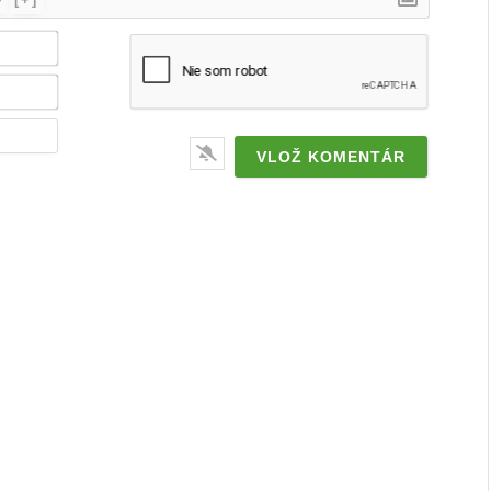
Meno
/
značka*
Email*
Webstránka