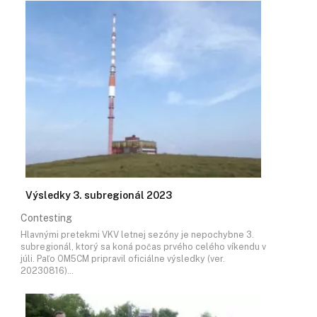
Výsledky 3. subregionál 2023
Contesting
Hlavnými pretekmi VKV letnej sezóny je nepochybne 3.
subregionál, ktorý sa koná počas prvého celého víkendu v
júli. Paľo OM5CM pripravil oficiálne výsledky (ver.
20230816)…