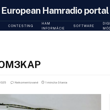
European Hamradio portal
HAM
DIG
CONTESTING
SOFTWARE
INFORMÁCIE
MÓ
a OM3KAP
2025
Nekomentované
1 minúta čítania