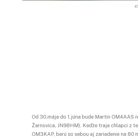
K
Od 30.mája do 1.júna bude Martin OM4AAS na
Žarnovica, JN98HM). Keďže traja chlapci z te
OM3KAP, berú so sebou aj zariadenie na 80 m