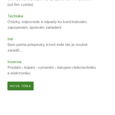
(od 6m vyššie)
Technika
Otázky, odpovede a nápady ku konštrukciám,
zapojeniam, úpravám zariadení
Iné
Sem patria príspevky, ktoré inde nie je možné
zaradiť…
Inzercia
Predám – kúpim – vymením – darujem rádiotechniku
a elektroniku
NOVÁ TÉMA