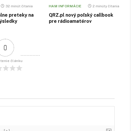
32 minút čítania
HAM INFORMÁCIE
2 minúty čítania
álne preteky na
QRZ.pl nový poľský callbook
ýsledky
pre rádioamatérov
0
tenie článku
}
[+]