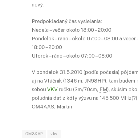
nový.
Predpokladaný čas vysielania:
Nedeľa – večer okolo 18:00 – 20:00
Pondelok – ráno – okolo 07:00 – 08:00 a večer 
18:00 – 20:00
Utorok – ráno – okolo 07:00 – 08:00
V pondelok 31.5.2010 (podľa počasia) pôjd
aj na Vtáčnik (1346 m, JN98HP), tam budem 
sebou
VKV
ručku (2m/70cm,
FM
), skúsim oko
poludnia dať z kóty výzvu na 145.500 MHz(?)
OM4AAS, Martin
OM3KAP
vkv