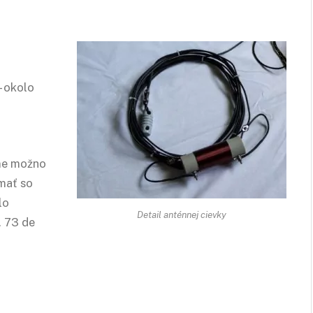
– okolo
eme možno
mať so
lo
Detail anténnej cievky
. 73 de