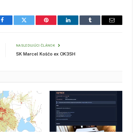
Facebook
Twitter
Pinterest
LinkedIn
Tumblr
Email
NASLEDUJÚCI ČLÁNOK
SK Marcel Koščo ex OK3SH