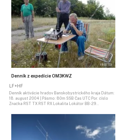
Denník z expedície OM3KWZ
LF+HF
Denník aktivácie hradov Banskobystrického kraja Dátum:
18. august 2004 | Pásmo: 80m SSB Čas UTC Por. číslo
Značka RST TX RST RX Lokalita Lokátor BB-29…