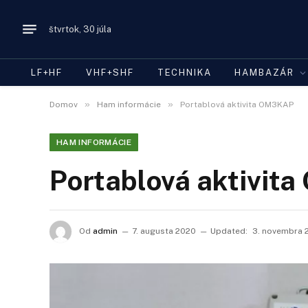
štvrtok, 30 júla
LF+HF
VHF+SHF
TECHNIKA
HAMBAZÁR
»
»
Domov
Ham informácie
Portablová aktivita OM3KAP
HAM INFORMÁCIE
Portablová aktivit
Od
admin
7. augusta 2020
Updated:
3. novembra 