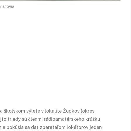
V anténa
 školskom výlete v lokalite Župkov (okres
jto triedy sú členmi rádioamatérskeho krúžku
 a pokúsia sa dať zberateľom lokátorov jeden