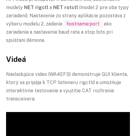
modely
NET rigctl
a
NET rotctl
(model 2 pre oba typy
zariadení). Nastavenie zo strany aplikácie pozostáva z
výberu modelu 2, zadania
hostname:port
ako
zariadenia a nastavenia baud rate a stop bits pri
spúšťaní démona.
Videá
Nasledujúce video (WA4EFS) demonštruje GUI klienta,
ktorý sa pripája k TCP listeneru rigctld a umožňuje
interaktívne testovanie a využitie CAT rozhrania
transceivera: