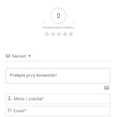
0
Hodnotenie článku
Nastaviť
Men
/
zna
Ema