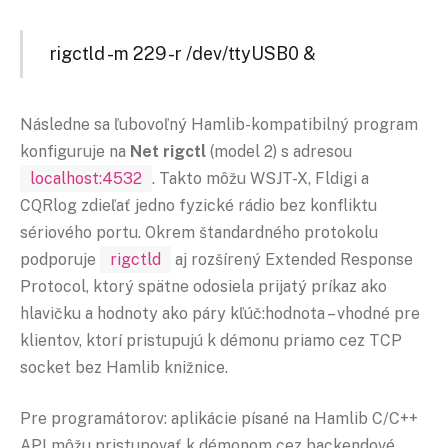
rigctld -m 229 -r /dev/ttyUSB0 &
Následne sa ľubovoľný Hamlib-kompatibilný program
konfiguruje na
Net rigctl
(model 2) s adresou
localhost:4532
. Takto môžu WSJT-X, Fldigi a
CQRlog zdieľať jedno fyzické rádio bez konfliktu
sériového portu. Okrem štandardného protokolu
podporuje
rigctld
aj rozšírený Extended Response
Protocol, ktorý spätne odosiela prijatý príkaz ako
hlavičku a hodnoty ako páry kľúč:hodnota – vhodné pre
klientov, ktorí pristupujú k démonu priamo cez TCP
socket bez Hamlib knižnice.
Pre programátorov: aplikácie písané na Hamlib C/C++
API môžu pristupovať k démonom cez backendové