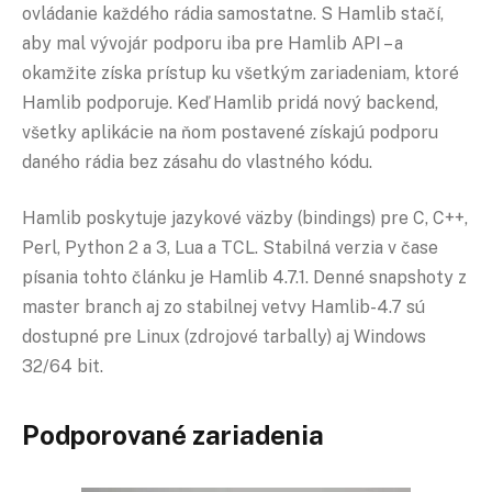
ovládanie každého rádia samostatne. S Hamlib stačí,
aby mal vývojár podporu iba pre Hamlib API – a
okamžite získa prístup ku všetkým zariadeniam, ktoré
Hamlib podporuje. Keď Hamlib pridá nový backend,
všetky aplikácie na ňom postavené získajú podporu
daného rádia bez zásahu do vlastného kódu.
Hamlib poskytuje jazykové väzby (bindings) pre C, C++,
Perl, Python 2 a 3, Lua a TCL. Stabilná verzia v čase
písania tohto článku je Hamlib 4.7.1. Denné snapshoty z
master branch aj zo stabilnej vetvy Hamlib-4.7 sú
dostupné pre Linux (zdrojové tarbally) aj Windows
32/64 bit.
Podporované zariadenia