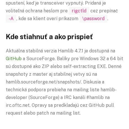
spustení, keď je transceiver vypnutý. Pridaná je
voliteľná ochrana heslom pre
rigctld
cez prepínač
-A
, kde sa klient overí príkazom
\password
.
Kde stiahnuť a ako prispieť
Aktuálna stabilná verzia Hamlib 4.7.1 je dostupná na
GitHub
a SourceForge. Balíky pre Windows 32 a 64 bit
sú dostupné ako ZIP alebo self-extracting EXE. Denné
snapshoty z master aj stabilnej vetvy sú na
hamlib.sourceforge.net/snapshots/. Diskusia a
technická podpora prebieha na mailing liste hamlib-
developer (SourceForge) a IRC kanáli #hamlib na
irc.oftc.net. Opravy sa predkladajú cez GitHub pull
request alebo patch na mailing list.