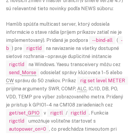
Z novších zmien v master branch (v smere verzie 4.7)
sú relevantné tieto novinky podľa NEWS súboru:
Hamlib spúšťa multicast server, ktorý odosiela
informácie o stave rádia (príjem príkazov zatiaľ nie je
implementovaný). Pridaná je podpora
--bind-all
(
-
b
) pre
rigctld
na naviazanie na všetky dostupné
sieťové rozhrania – opravuje duplicitné inštancie
rigctld
na Windows. Yaesu transceivery môžu cez
send_
Morse
odosielať správy klúčovača 1–5 alebo
CW
správu do 50 znakov. Príkaz
rig set level METER
prijíma argumenty SWR, COMP,
ALC
, IC/ID, DB, PO,
VDD, TEMP pre výber zobrazovaného metra. Pridaný
je prístup k GPIO1–4 na CM108 zariadeniach cez
get/set_
GPIO
v
rigctl
/
rigctld
. Funkcia
rigctld
umožňuje voliteľne štartovať s
autopower_on=0
, čo predchádza timeoutom pri