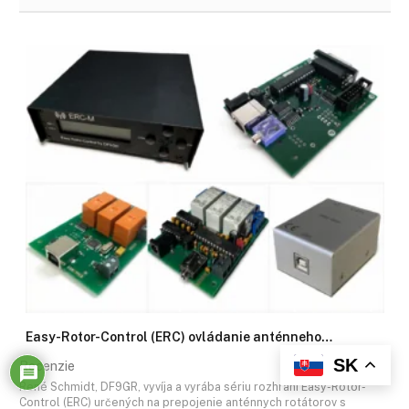
Easy-Rotor-Control (ERC) ovládanie anténneho…
SK
Recenzie
René Schmidt, DF9GR, vyvíja a vyrába sériu rozhraní Easy-Rotor-
Control (ERC) určených na prepojenie anténnych rotátorov s