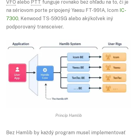
VFO
alebo
PTT
funguje rovnako bez ohľadu na to, či je
na sériovom porte pripojený Yaesu FT-991A, Icom
IC-
7300
, Kenwood TS-590SG alebo akýkoľvek iný
podporovaný transceiver.
Princíp Hamlib
Bez Hamlib by každý program musel implementovať