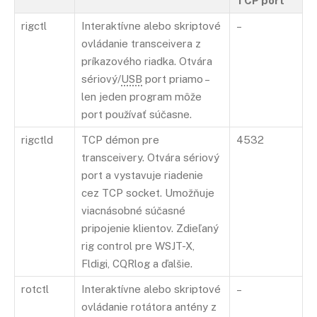
TCP port
rigctl
Interaktívne alebo skriptové
–
ovládanie transceivera z
príkazového riadka. Otvára
sériový/
USB
port priamo –
len jeden program môže
port používať súčasne.
rigctld
TCP démon pre
4532
transceivery. Otvára sériový
port a vystavuje riadenie
cez TCP socket. Umožňuje
viacnásobné súčasné
pripojenie klientov. Zdieľaný
rig control pre WSJT-X,
Fldigi, CQRlog a ďalšie.
rotctl
Interaktívne alebo skriptové
–
ovládanie rotátora antény z