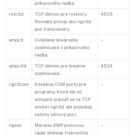
príkazového riadka.
rotctld
TCP démon pre rotátory.
4533
Rovnaký princíp ako rigctld
pre transceivery.
ampctl
Ovládanie lineárneho
–
zosilňovača z príkazového
riadka.
ampctld
TCP démon pre lineárne
4534
zosilňovače.
rigctlcom
Emulácia COM portu pre
–
programy, ktoré nie sú
schopné pripojiť sa na TCP
socket rigctld, ale požadujú
natívny sériový port.
rigswr
Meranie SWR pomocou
–
rádia; skenuje frekvenčný