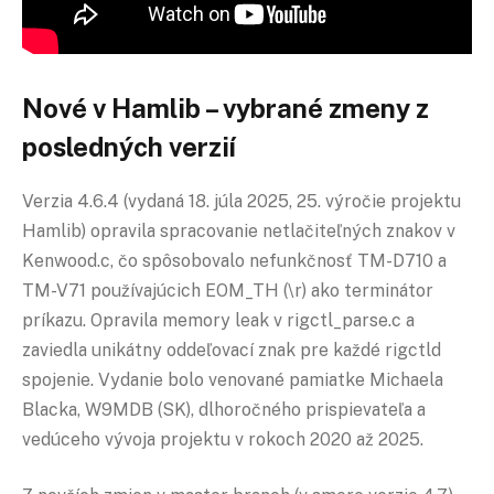
Nové v Hamlib – vybrané zmeny z
posledných verzií
Verzia 4.6.4 (vydaná 18. júla 2025, 25. výročie projektu
Hamlib) opravila spracovanie netlačiteľných znakov v
Kenwood.c, čo spôsobovalo nefunkčnosť TM-D710 a
TM-V71 používajúcich EOM_TH (\r) ako terminátor
príkazu. Opravila memory leak v rigctl_parse.c a
zaviedla unikátny oddeľovací znak pre každé rigctld
spojenie. Vydanie bolo venované pamiatke Michaela
Blacka, W9MDB (SK), dlhoročného prispievateľa a
vedúceho vývoja projektu v rokoch 2020 až 2025.