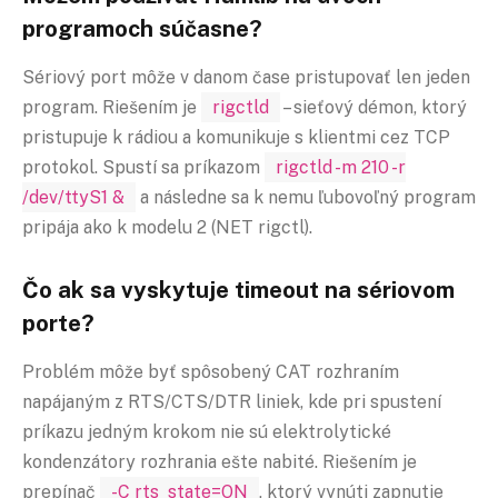
programoch súčasne?
Sériový port môže v danom čase pristupovať len jeden
program. Riešením je
rigctld
– sieťový démon, ktorý
pristupuje k rádiou a komunikuje s klientmi cez TCP
protokol. Spustí sa príkazom
rigctld -m 210 -r
/dev/ttyS1 &
a následne sa k nemu ľubovoľný program
pripája ako k modelu 2 (NET rigctl).
Čo ak sa vyskytuje timeout na sériovom
porte?
Problém môže byť spôsobený CAT rozhraním
napájaným z RTS/CTS/DTR liniek, kde pri spustení
príkazu jedným krokom nie sú elektrolytické
kondenzátory rozhrania ešte nabité. Riešením je
prepínač
-C rts_state=ON
, ktorý vynúti zapnutie