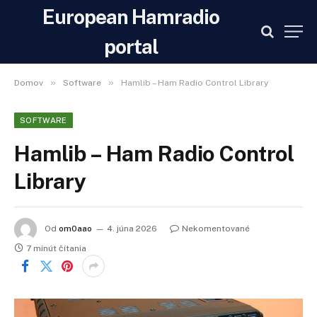
European Hamradio
portal
»
»
Domov
Software
Hamlib – Ham Radio Control Library
SOFTWARE
Hamlib – Ham Radio Control
Library
Od
om0aao
4. júna 2026
Nekomentované
7 minút čítania