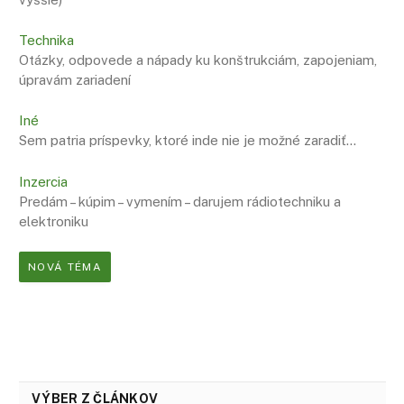
Technika
Otázky, odpovede a nápady ku konštrukciám, zapojeniam,
úpravám zariadení
Iné
Sem patria príspevky, ktoré inde nie je možné zaradiť…
Inzercia
Predám – kúpim – vymením – darujem rádiotechniku a
elektroniku
NOVÁ TÉMA
VÝBER Z ČLÁNKOV