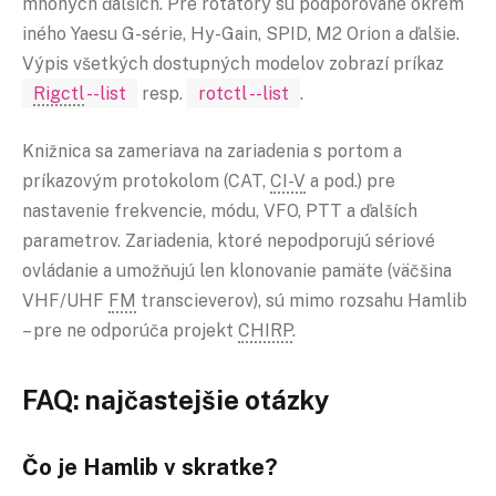
mnohých ďalších. Pre rotátory sú podporované okrem
iného Yaesu G-série, Hy-Gain, SPID, M2 Orion a ďalšie.
Výpis všetkých dostupných modelov zobrazí príkaz
Rigctl
--list
resp.
rotctl --list
.
Knižnica sa zameriava na zariadenia s portom a
príkazovým protokolom (CAT,
CI-V
a pod.) pre
nastavenie frekvencie, módu, VFO, PTT a ďalších
parametrov. Zariadenia, ktoré nepodporujú sériové
ovládanie a umožňujú len klonovanie pamäte (väčšina
VHF/UHF
FM
transcieverov), sú mimo rozsahu Hamlib
– pre ne odporúča projekt
CHIRP
.
FAQ: najčastejšie otázky
Čo je Hamlib v skratke?