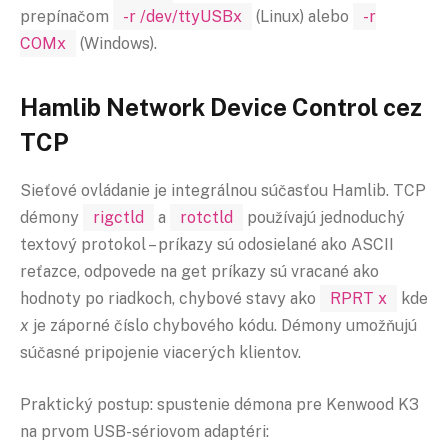
prepínačom
-r /dev/ttyUSBx
(Linux) alebo
-r
COMx
(Windows).
Hamlib Network Device Control cez
TCP
Sieťové ovládanie je integrálnou súčasťou Hamlib. TCP
démony
rigctld
a
rotctld
používajú jednoduchý
textový protokol – príkazy sú odosielané ako ASCII
reťazce, odpovede na get príkazy sú vracané ako
hodnoty po riadkoch, chybové stavy ako
RPRT x
kde
x
je záporné číslo chybového kódu. Démony umožňujú
súčasné pripojenie viacerých klientov.
Praktický postup: spustenie démona pre Kenwood K3
na prvom USB-sériovom adaptéri: