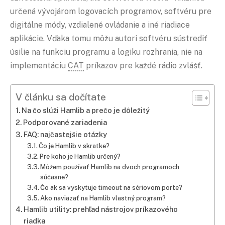
určená vývojárom logovacích programov, softvéru pre
digitálne módy, vzdialené ovládanie a iné riadiace
aplikácie. Vďaka tomu môžu autori softvéru sústrediť
úsilie na funkciu programu a logiku rozhrania, nie na
implementáciu
CAT
príkazov pre každé rádio zvlášť.
V článku sa dočítate
Na čo slúži Hamlib a prečo je dôležitý
Podporované zariadenia
FAQ: najčastejšie otázky
Čo je Hamlib v skratke?
Pre koho je Hamlib určený?
Môžem používať Hamlib na dvoch programoch
súčasne?
Čo ak sa vyskytuje timeout na sériovom porte?
Ako naviazať na Hamlib vlastný program?
Hamlib utility: prehľad nástrojov príkazového
riadka