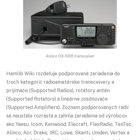
Alinco DX-SR8 transceiver
Hamlib Wiki rozdeľuje podporované zariadenia do
troch kategórií: rádioamatérske transceivery a
prijímače (Supported Radios), rotátory antén
(Supported Rotators) a lineárne zosilňovače
(Supported Amplifiers). Zoznam podporovaných rádií
sa neustále rozrastá a zahŕňa zariadenia od výrobcov
ako Yaesu, Icom, Kenwood, Elecraft, FlexRadio, TenTec,
Alinco, Aor, Drake, JRC, Lowe, Skanti, Uniden, Vertex a