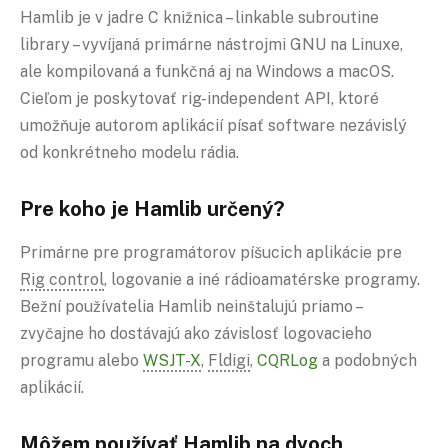
Hamlib je v jadre C knižnica – linkable subroutine
library – vyvíjaná primárne nástrojmi GNU na Linuxe,
ale kompilovaná a funkčná aj na Windows a macOS.
Cieľom je poskytovať rig-independent API, ktoré
umožňuje autorom aplikácií písať software nezávislý
od konkrétneho modelu rádia.
Pre koho je Hamlib určený?
Primárne pre programátorov píšucich aplikácie pre
Rig control
, logovanie a iné rádioamatérske programy.
Bežní používatelia Hamlib neinštalujú priamo –
zvyčajne ho dostávajú ako závislosť logovacieho
programu alebo
WSJT-X
,
Fldigi
,
CQRLog
a podobných
aplikácií.
Môžem používať Hamlib na dvoch