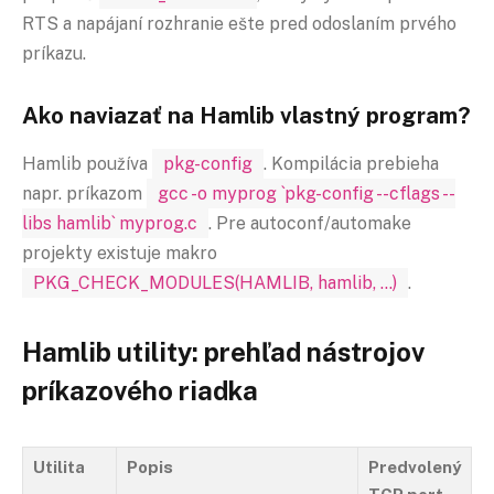
RTS a napájaní rozhranie ešte pred odoslaním prvého
príkazu.
Ako naviazať na Hamlib vlastný program?
Hamlib používa
pkg-config
. Kompilácia prebieha
napr. príkazom
gcc -o myprog `pkg-config --cflags --
libs hamlib` myprog.c
. Pre autoconf/automake
projekty existuje makro
PKG_CHECK_MODULES(HAMLIB, hamlib, ...)
.
Hamlib utility: prehľad nástrojov
príkazového riadka
Utilita
Popis
Predvolený