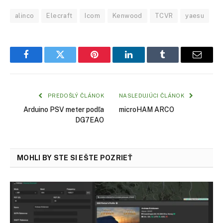
alinco
Elecraft
Icom
Kenwood
TCVR
yaesu
Facebook
Twitter
Pinterest
LinkedIn
Tumblr
Email
PREDOŠLÝ ČLÁNOK
NASLEDUJÚCI ČLÁNOK
Arduino PSV meter podľa
microHAM ARCO
DG7EAO
MOHLI BY STE SI EŠTE POZRIEŤ