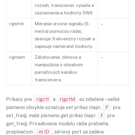
rozsah, transceiver vysiela a
zaznamenáva hodnoty SWR.
rigsmtr
Meranie úrovne signálu (S-
–
metra) pomocou rádia;
skenuje frekvenčný rozsah a
zapisuje namerané hodnoty.
rigmem
Zálohovanie, obnova a
–
manipulácia s obsahom
pamäťových kanálov
transceivera.
Príkazy pre
rigctl
a
rigctld
sú zdieľané – veľké
písmeno obvykle označuje
set
príkaz (napr.
F
pre
set_freq), malé písmeno
get
príkaz (napr.
f
pre
get_freq). Priraďovanie modelu rádia prebieha
prepínačom
-m ID
, sériový port sa zadáva