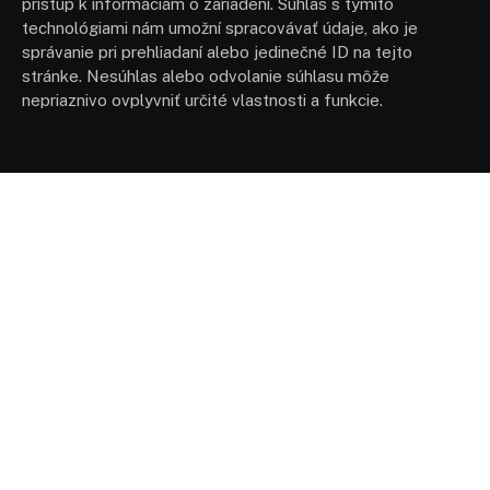
prístup k informáciám o zariadení. Súhlas s týmito
technológiami nám umožní spracovávať údaje, ako je
správanie pri prehliadaní alebo jedinečné ID na tejto
stránke. Nesúhlas alebo odvolanie súhlasu môže
nepriaznivo ovplyvniť určité vlastnosti a funkcie.