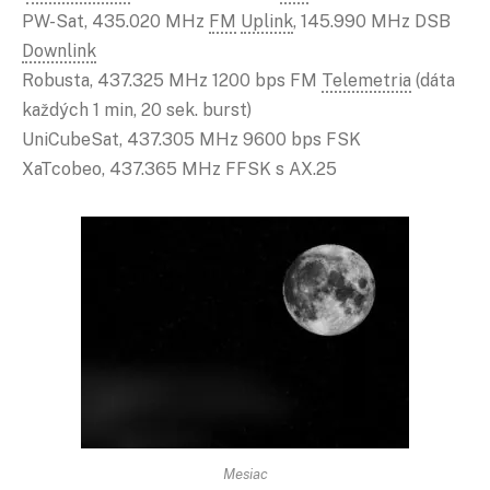
PW-Sat, 435.020 MHz
FM
Uplink
, 145.990 MHz DSB
Downlink
Robusta, 437.325 MHz 1200 bps FM
Telemetria
(dáta
každých 1 min, 20 sek. burst)
UniCubeSat, 437.305 MHz 9600 bps FSK
XaTcobeo, 437.365 MHz FFSK s AX.25
Mesiac