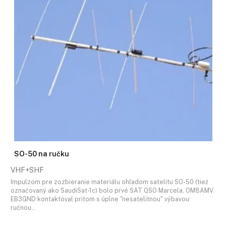
SO-50 na ručku
VHF+SHF
Impulzom pre zozbieranie materiálu ohľadom satelitu SO-50 (tiež
označovaný ako SaudiSat-1c) bolo prvé SAT QSO Marcela, OM8AMV.
EB3GND kontaktoval pritom s úplne "nesatelitnou" výbavou:
ručnou…