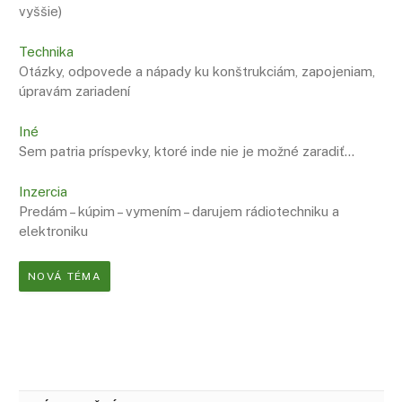
vyššie)
Technika
Otázky, odpovede a nápady ku konštrukciám, zapojeniam,
úpravám zariadení
Iné
Sem patria príspevky, ktoré inde nie je možné zaradiť…
Inzercia
Predám – kúpim – vymením – darujem rádiotechniku a
elektroniku
NOVÁ TÉMA