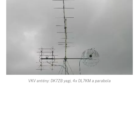
VKV antény: DK7ZB yagi, 4x DL7KM a parabola