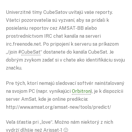
Univerzitné tímy CubeSatov uvítajú vaše reporty.
Všetci pozorovatelia sú vyzvaní, aby sa pridali k
posielaniu reportov cez AMSAT-BB alebo
prostredníctvom IRC chat kanála na serveri
irc.freenode.net. Po pripojení k serveru sa príkazom
„/join #
CubeSat
“ dostanete do kanála CubeSat. Je
dobrým zvykom zadať si v chate ako identifikáciu svoju
značku.
Pre tých, ktorí nemajú sledovací softvér nainštalovaný
na svojom PC (napr. vynikajúci
Orbitron
), je k dispozícii
server AmSat, kde je online predikcia:
http://www.amsat.org/amsat-new/tools/predict/
Veľa šťastia pri „love“. Možno nám niektorý z nich
vydrží dlhšie než Arissat-1 🙂