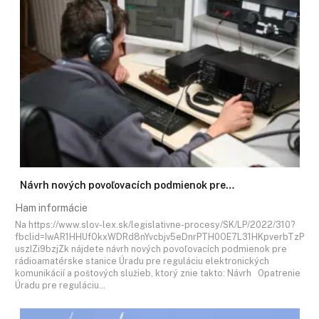
Návrh nových povoľovacích podmienok pre…
Ham informácie
Na https://www.slov-lex.sk/legislativne-procesy/SK/LP/2022/310?
fbclid=IwAR1HHUfOkxWDRd8nYvcbjv5eDnrPTH0OE7L31HKpverbTzP
uszIZi9bzjZk nájdete návrh nových povoľovacích podmienok pre
rádioamatérske stanice Úradu pre reguláciu elektronických
komunikácií a poštových služieb, ktorý znie takto: Návrh Opatrenie
Úradu pre reguláciu…