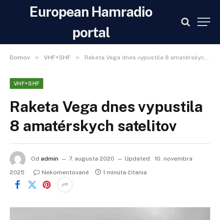
European Hamradio
portal
»
»
Domov
VHF+SHF
Raketa Vega dnes vypustila 8 amatérskych satelitov
VHF+SHF
Raketa Vega dnes vypustila
8 amatérskych satelitov
Od
admin
7. augusta 2020
Updated:
10. novembra
2025
Nekomentované
1 minúta čítania