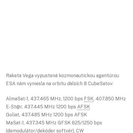
Raketa Vega vypustená kozmonautickou agentúrou
ESA nám vyniesla na orbitu ďalších 8 CubeSatov:
AlmaSat-1, 437.465 MHz, 1200 bps
FSK
, 407.850 MHz
E-St@r, 437.445 MHz 1200 bps
AFSK
Goliat, 437.485 MHz 1200 bps AFSK
MaSat-1, 437.345 MHz GFSK 625/1250 bps
(
demodulátor
/dekóder softvér),
CW