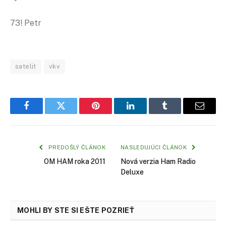
73! Petr
satelit
vkv
Facebook
Twitter
Pinterest
LinkedIn
Tumblr
Email
PREDOŠLÝ ČLÁNOK
NASLEDUJÚCI ČLÁNOK
OM HAM roka 2011
Nová verzia Ham Radio
Deluxe
MOHLI BY STE SI EŠTE POZRIEŤ