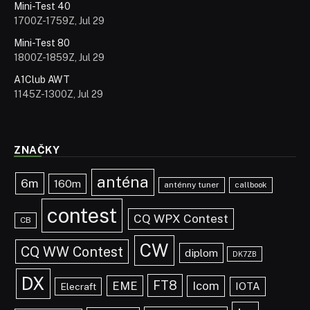
Mini-Test 40
1700Z-1759Z, Jul 29
Mini-Test 80
1800Z-1859Z, Jul 29
A1Club AWT
1145Z-1300Z, Jul 29
ZNAČKY
anténa
6m
160m
anténny tuner
callbook
contest
CQ WPX Contest
CB
CW
CQ WW Contest
diplom
DK7ZB
DX
FT8
EME
Icom
IOTA
Elecraft