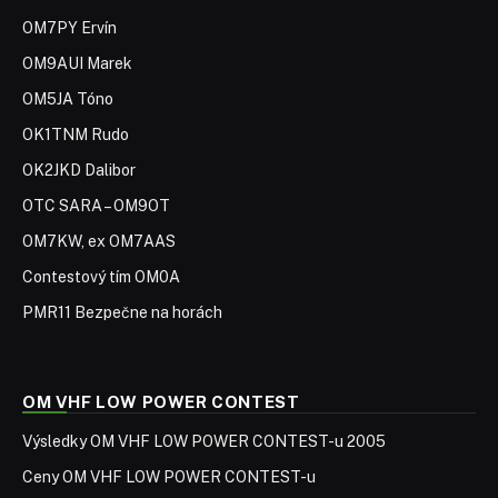
OM7PY Ervín
OM9AUI Marek
OM5JA Tóno
OK1TNM Rudo
OK2JKD Dalibor
OTC SARA – OM9OT
OM7KW, ex OM7AAS
Contestový tím OM0A
PMR11 Bezpečne na horách
OM VHF LOW POWER CONTEST
Výsledky OM VHF LOW POWER CONTEST-u 2005
Ceny OM VHF LOW POWER CONTEST-u