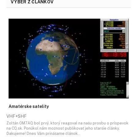
VÝBER Z ČLÁNKOV
Amatérske satelity
VHF+SHF
Zoltán OM7AQ bol prvý, ktorý reagoval na našu prosbu o príspevok
na CQ.sk. Ponúkol nám možnosť publikovať jeho staršie články.
Ďakujeme! Dnes Vám prinášame článok…