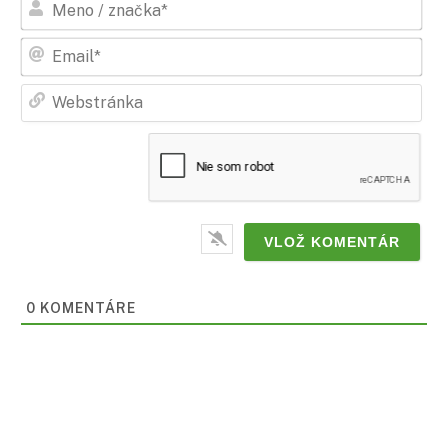
/
zna
Ema
Web
0
KOMENTÁRE