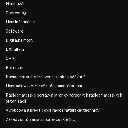
Hambazár
Contesting
Ham informácie
Software
Digitálne módy
DXbulletin
QRP
Recenzie
Rádioamatérske frekvencie – ako počúvať?
Hamradio – ako začať s rádioamatérstvom
Rádioamatérske portály a stránky národných rádioamatérskych
organizácií
Výrobcovia a predajcovia rádioamatérskej techniky
Zásady používania súborov cookie (EÚ)