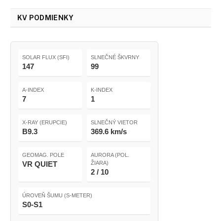
KV PODMIENKY
SOLAR FLUX (SFI)
SLNEČNÉ ŠKVRNY
147
99
A-INDEX
K-INDEX
7
1
X-RAY (ERUPCIE)
SLNEČNÝ VIETOR
B9.3
369.6 km/s
GEOMAG. POLE
AURORA (POL.
VR QUIET
ŽIARA)
2 / 10
ÚROVEŇ ŠUMU (S-METER)
S0-S1