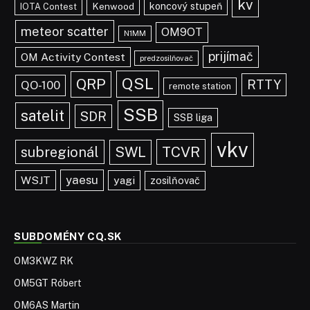
kv
koncový stupeň
Kenwood
IOTA Contest
meteor scatter
OM9OT
N1MM
prijímač
OM Activity Contest
predzosilňovač
QSL
QRP
RTTY
QO-100
remote station
SSB
satelit
SDR
SSB liga
vkv
TCVR
subregionál
SWL
yaesu
WSJT
yagi
zosilňovač
SUBDOMÉNY CQ.SK
OM3KWZ RK
OM5GT Róbert
OM6AS Martin