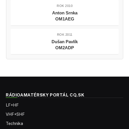
ROK 2010
Anton Srnka
OM1AEG
ROK 2011
Dušan Pavlík
OM2ADP
RÁDIOAMATÉRSKY PORTÁL CQ.SK
LF+HF
VHF+SHF
Technika