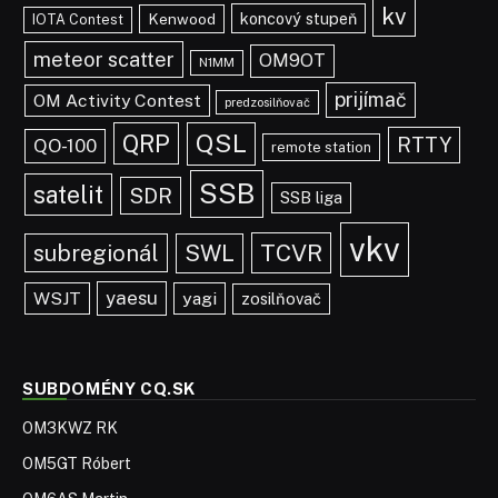
kv
koncový stupeň
Kenwood
IOTA Contest
meteor scatter
OM9OT
N1MM
prijímač
OM Activity Contest
predzosilňovač
QRP
QSL
RTTY
QO-100
remote station
SSB
satelit
SDR
SSB liga
vkv
TCVR
subregionál
SWL
yaesu
WSJT
yagi
zosilňovač
SUBDOMÉNY CQ.SK
OM3KWZ RK
OM5GT Róbert