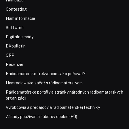
Hambazár
Contesting
Ham informácie
Software
Digitálne módy
DXbulletin
QRP
Recenzie
Rádioamatérske frekvencie – ako počúvať?
Hamradio – ako začať s rádioamatérstvom
Rádioamatérske portály a stránky národných rádioamatérskych
organizácií
Výrobcovia a predajcovia rádioamatérskej techniky
Zásady používania súborov cookie (EÚ)