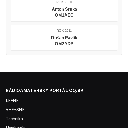
ROK 2010
Anton Srnka
OM1AEG
ROK 2011
Dušan Pavlík
OM2ADP
RÁDIOAMATÉRSKY PORTÁL CQ.SK
LF+HF
VHF+SHF
Technika