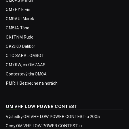
OM6AS Martin
OM7PY Ervín
OM9AUI Marek
OM5JA Tóno
OK1TNM Rudo
OK2JKD Dalibor
OTC SARA – OM9OT
OM7KW, ex OM7AAS
Contestový tím OM0A
PMR11 Bezpečne na horách
OM VHF LOW POWER CONTEST
Výsledky OM VHF LOW POWER CONTEST-u 2005
Ceny OM VHF LOW POWER CONTEST-u