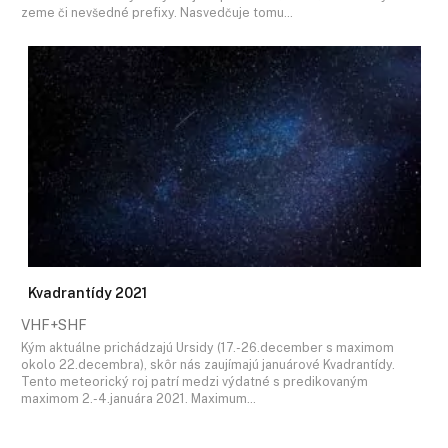
zeme či nevšedné prefixy. Nasvedčuje tomu…
Kvadrantídy 2021
VHF+SHF
Kým aktuálne prichádzajú Ursidy (17.-26.december s maximom
okolo 22.decembra), skôr nás zaujímajú januárové Kvadrantídy.
Tento meteorický roj patrí medzi výdatné s predikovaným
maximom 2.-4.januára 2021. Maximum…