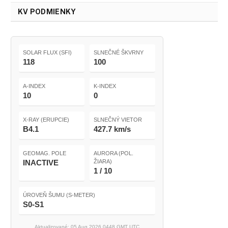
KV PODMIENKY
SOLAR FLUX (SFI)
SLNEČNÉ ŠKVRNY
118
100
A-INDEX
K-INDEX
10
0
X-RAY (ERUPCIE)
SLNEČNÝ VIETOR
B4.1
427.7 km/s
GEOMAG. POLE
AURORA (POL.
INACTIVE
ŽIARA)
1 / 10
ÚROVEŇ ŠUMU (S-METER)
S0-S1
Aktualizované: 05 Aug 2026 0448 GMT UTC