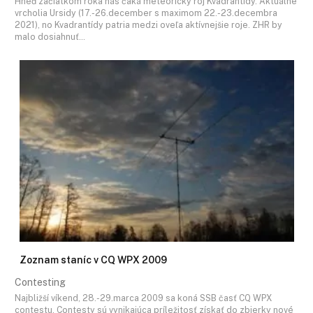
Hneď začiatkom roka nás čaká meteorický roj Kvadrantídy. Aktuálne
vrcholia Ursidy (17.-26.december s maximom 22.-23.decembra
2021), no Kvadrantídy patria medzi oveľa aktívnejšie roje. ZHR by
malo dosiahnuť…
Zoznam staníc v CQ WPX 2009
Contesting
Najbližší víkend, 28.-29.marca 2009 sa koná SSB časť CQ WPX
contestu. Contesty sú vynikajúca príležitosť získať do zbierky nové