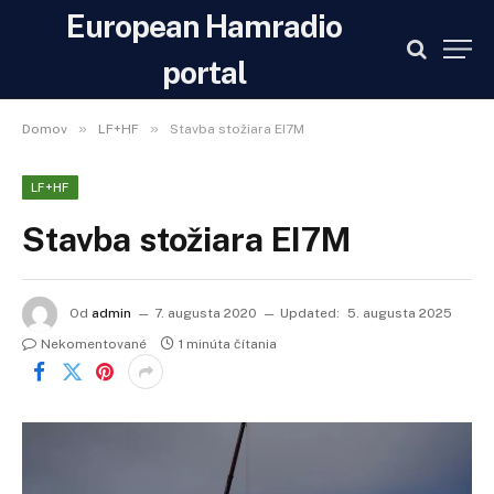
European Hamradio
portal
»
»
Domov
LF+HF
Stavba stožiara EI7M
LF+HF
Stavba stožiara EI7M
Od
admin
7. augusta 2020
Updated:
5. augusta 2025
Nekomentované
1 minúta čítania