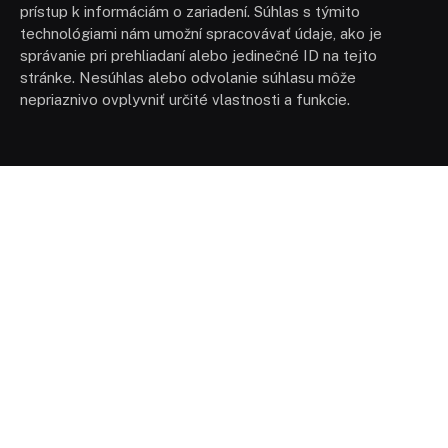
prístup k informáciám o zariadení. Súhlas s týmito
technológiami nám umožní spracovávať údaje, ako je
správanie pri prehliadaní alebo jedinečné ID na tejto
stránke. Nesúhlas alebo odvolanie súhlasu môže
nepriaznivo ovplyvniť určité vlastnosti a funkcie.