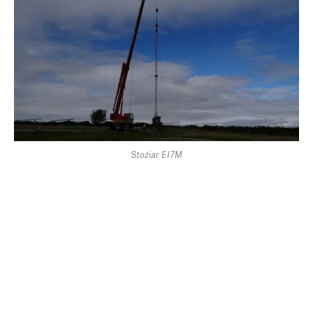
Stožiar EI7M