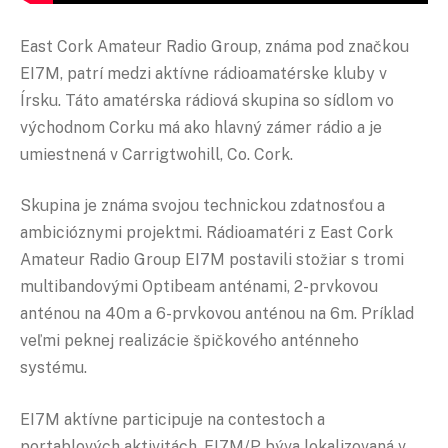
East Cork Amateur Radio Group, známa pod značkou
EI7M, patrí medzi aktívne rádioamatérske kluby v
Írsku. Táto amatérska rádiová skupina so sídlom vo
východnom Corku má ako hlavný zámer rádio a je
umiestnená v Carrigtwohill, Co. Cork.
Skupina je známa svojou technickou zdatnosťou a
ambicióznymi projektmi. Rádioamatéri z East Cork
Amateur Radio Group EI7M postavili stožiar s tromi
multibandovými Optibeam anténami, 2-prvkovou
anténou na 40m a 6-prvkovou anténou na 6m. Príklad
veľmi peknej realizácie špičkového anténneho
systému.
EI7M aktívne participuje na contestoch a
portablových aktivitách. EI7M/P býva lokalizovaná v