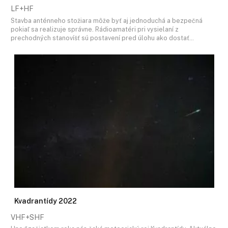
LF+HF
Stavba anténneho stožiara môže byť aj jednoduchá a bezpečná
pokiaľ sa realizuje správne. Rádioamatéri pri vysielaní z
prechodných stanovíšť sú postavení pred úlohu ako dostať…
Kvadrantídy 2022
VHF+SHF