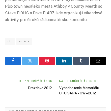
Pluxtown neďaleko mesta Athboy v County Meath so
Steve EI9HC a Dave EI4BZ, kde organizujú víkendové
aktivity pre širokú rádioamatérsku komunitu.
6m
anténa
Facebook
Twitter
Pinterest
LinkedIn
Tumblr
Email
PREDOŠLÝ ČLÁNOK
NASLEDUJÚCI ČLÁNOK
Drozdovo 2012
Vyhodnotenie Memoriálu
OTC SARA – CW – 2012