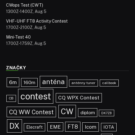
CWops Test (CWT)
1300Z-1400Z, Aug 5
VHF-UHF FT8 Activity Contest
1700Z-2100Z, Aug 5
Mini-Test 40
1700Z-1759Z, Aug 5
ZNAČKY
anténa
6m
160m
anténny tuner
callbook
contest
CQ WPX Contest
CB
CW
CQ WW Contest
diplom
DK7ZB
DX
FT8
EME
Icom
IOTA
Elecraft