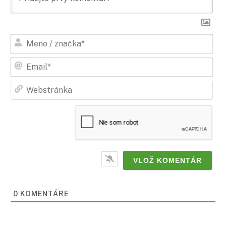
Men
/
zna
Ema
Web
0
KOMENTÁRE