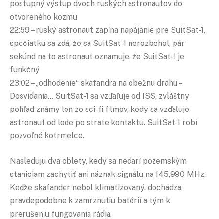
postupný výstup dvoch ruských astronautov do
otvoreného kozmu
22:59 – ruský astronaut zapína napájanie pre SuitSat-1,
spočiatku sa zdá, že sa SuitSat-1 nerozbehol, pár
sekúnd na to astronaut oznamuje, že SuitSat-1 je
funkčný
23:02 – „odhodenie“ skafandra na obežnú dráhu –
Dosvidania… SuitSat-1 sa vzďaľuje od ISS, zvláštny
pohľad známy len zo sci-fi filmov, kedy sa vzďaľuje
astronaut od lode po strate kontaktu. SuitSat-1 robí
pozvoľné kotrmelce.
Nasledujú dva oblety, kedy sa nedarí pozemským
staniciam zachytiť ani náznak signálu na 145,990 MHz.
Keďže skafander nebol klimatizovaný, dochádza
pravdepodobne k zamrznutiu batérií a tým k
prerušeniu fungovania rádia.