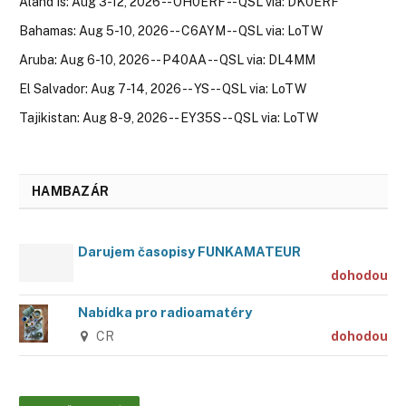
Aland Is: Aug 3-12, 2026 -- OH0ERF -- QSL via: DK0ERF
Bahamas: Aug 5-10, 2026 -- C6AYM -- QSL via: LoTW
Aruba: Aug 6-10, 2026 -- P40AA -- QSL via: DL4MM
El Salvador: Aug 7-14, 2026 -- YS -- QSL via: LoTW
Tajikistan: Aug 8-9, 2026 -- EY35S -- QSL via: LoTW
HAMBAZÁR
Darujem časopisy FUNKAMATEUR
dohodou
Nabídka pro radioamatéry
CR
dohodou