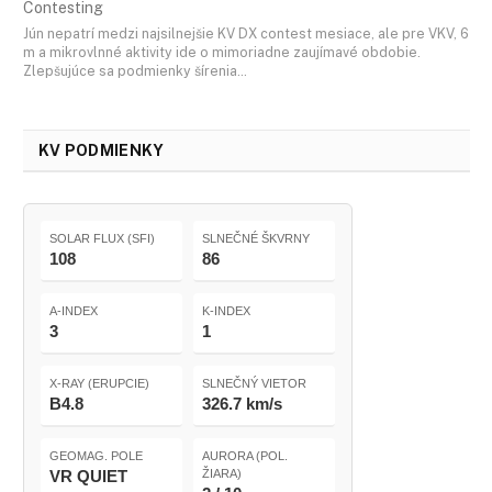
Contesting
Jún nepatrí medzi najsilnejšie KV DX contest mesiace, ale pre VKV, 6
m a mikrovlnné aktivity ide o mimoriadne zaujímavé obdobie.
Zlepšujúce sa podmienky šírenia…
KV PODMIENKY
SOLAR FLUX (SFI)
SLNEČNÉ ŠKVRNY
108
86
A-INDEX
K-INDEX
3
1
X-RAY (ERUPCIE)
SLNEČNÝ VIETOR
B4.8
326.7 km/s
GEOMAG. POLE
AURORA (POL.
VR QUIET
ŽIARA)