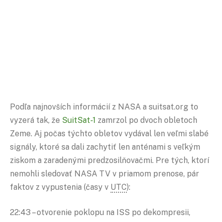
Podľa najnovších informácií z NASA a suitsat.org to
vyzerá tak, že
SuitSat-1
zamrzol po dvoch obletoch
Zeme. Aj počas týchto obletov vydával len veľmi slabé
signály, ktoré sa dali zachytiť len anténami s veľkým
ziskom a zaradenými predzosilňovačmi. Pre tých, ktorí
nemohli sledovať NASA TV v priamom prenose, pár
faktov z vypustenia (časy v
UTC
):
22:43 – otvorenie poklopu na ISS po dekompresii,