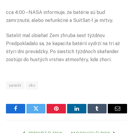
cca 4:00 – NASA informuje, že batérie sú buď
zamrznuté, alebo nefunkčné a SuitSat-1 je mŕtvy.
Satelit mal obiehať Zem zhruba šesť týždňov.
Predpokladalo sa, že kapacita batérií vydrží na tri až
štyri dni prevádzky. Po šiestich týždňoch skafander
zostúpi do hustých vrstiev atmosféry, kde zhorí.
satelit
vkv
Facebook
Twitter
Pinterest
LinkedIn
Tumblr
Email
PREDOŠLÝ ČLÁNOK
NASLEDUJÚCI ČLÁNOK