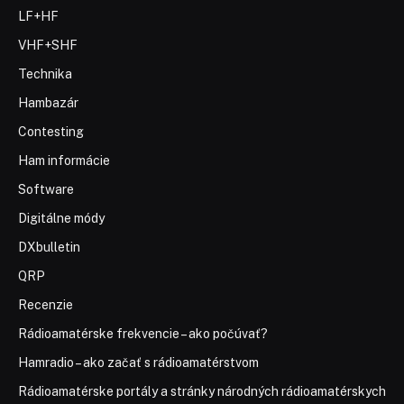
LF+HF
VHF+SHF
Technika
Hambazár
Contesting
Ham informácie
Software
Digitálne módy
DXbulletin
QRP
Recenzie
Rádioamatérske frekvencie – ako počúvať?
Hamradio – ako začať s rádioamatérstvom
Rádioamatérske portály a stránky národných rádioamatérskych