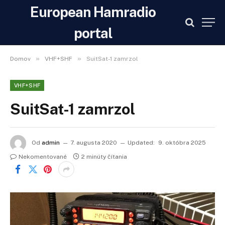
European Hamradio
portal
»
»
Domov
VHF+SHF
SuitSat-1 zamrzol
VHF+SHF
SuitSat-1 zamrzol
Od
admin
7. augusta 2020
Updated:
9. októbra 2025
Nekomentované
2 minúty čítania