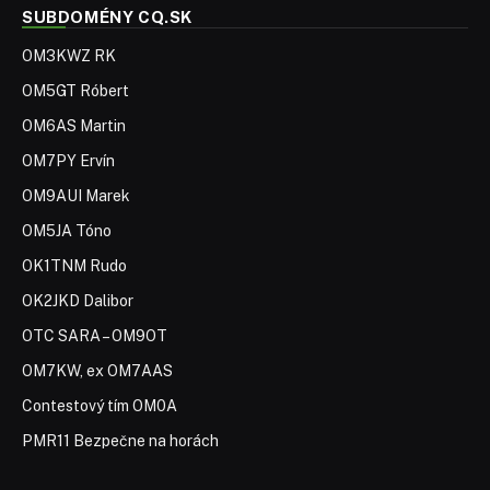
SUBDOMÉNY CQ.SK
OM3KWZ RK
OM5GT Róbert
OM6AS Martin
OM7PY Ervín
OM9AUI Marek
OM5JA Tóno
OK1TNM Rudo
OK2JKD Dalibor
OTC SARA – OM9OT
OM7KW, ex OM7AAS
Contestový tím OM0A
PMR11 Bezpečne na horách