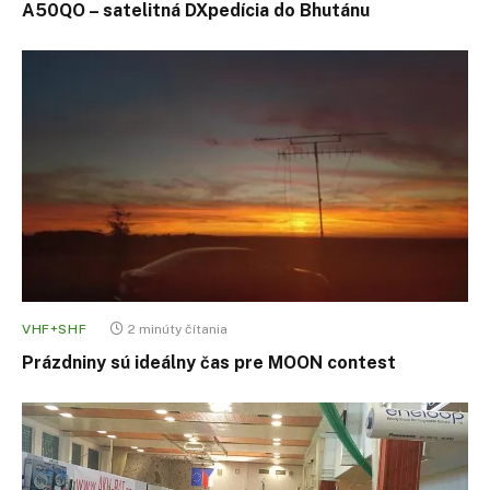
A50QO – satelitná DXpedícia do Bhutánu
VHF+SHF
2 minúty čítania
Prázdniny sú ideálny čas pre MOON contest