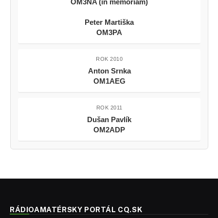
OM3NA (in memoriam)
Peter Martiška
OM3PA
ROK 2010
Anton Srnka
OM1AEG
ROK 2011
Dušan Pavlík
OM2ADP
RÁDIOAMATÉRSKY PORTÁL CQ.SK