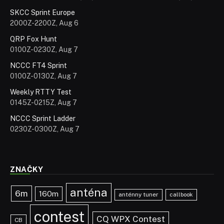
SKCC Sprint Europe
2000Z-2200Z, Aug 6
QRP Fox Hunt
0100Z-0230Z, Aug 7
NCCC FT4 Sprint
0100Z-0130Z, Aug 7
Weekly RTTY Test
0145Z-0215Z, Aug 7
NCCC Sprint Ladder
0230Z-0300Z, Aug 7
ZNAČKY
anténa
6m
160m
anténny tuner
callbook
contest
CQ WPX Contest
CB