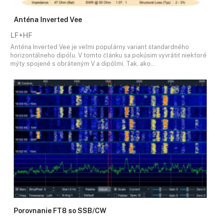
Anténa Inverted Vee
LF+HF
Anténa Inverted Vee je veľmi populárny variant štandardného
horizontálneho dipólu. V tomto článku sa pokúsim vyvrátiť niektoré
mýty spojené s obráteným V a dipólmi. Tak, ako…
Porovnanie FT8 so SSB/CW