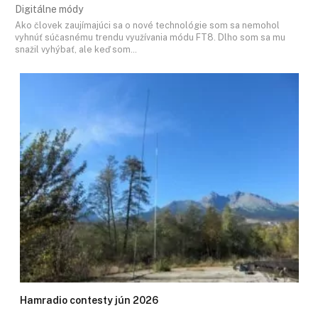
Digitálne módy
Ako človek zaujímajúci sa o nové technológie som sa nemohol
vyhnúť súčasnému trendu využívania módu FT8. Dlho som sa mu
snažil vyhýbať, ale keď som…
Hamradio contesty jún 2026