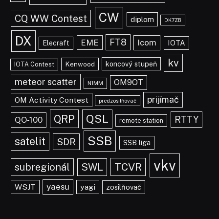
CW
CQ WW Contest
diplom
DK7ZB
DX
FT8
EME
Icom
IOTA
Elecraft
kv
koncový stupeň
Kenwood
IOTA Contest
meteor scatter
OM9OT
N1MM
prijímač
OM Activity Contest
predzosilňovač
QRP
QSL
RTTY
QO-100
remote station
SSB
satelit
SDR
SSB liga
vkv
TCVR
subregionál
SWL
yaesu
WSJT
yagi
zosilňovač