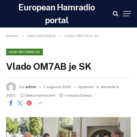
European Hamradio
portal
»
»
Domov
Ham informácie
Vlado OM7AB je SK
HAM INFORMÁCIE
Vlado OM7AB je SK
Od
admin
7. augusta 2020
Updated:
4. decembra
2025
Nekomentované
1 minúta čítania