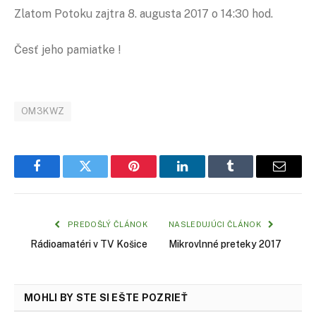
Zlatom Potoku zajtra 8. augusta 2017 o 14:30 hod.
Česť jeho pamiatke !
OM3KWZ
Facebook
Twitter
Pinterest
LinkedIn
Tumblr
Email
PREDOŠLÝ ČLÁNOK
NASLEDUJÚCI ČLÁNOK
Rádioamatéri v TV Košice
Mikrovlnné preteky 2017
MOHLI BY STE SI EŠTE POZRIEŤ