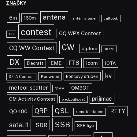
ZNAČKY
anténa
6m
160m
anténny tuner
callbook
contest
CQ WPX Contest
CB
CW
CQ WW Contest
diplom
DK7ZB
DX
FT8
EME
Icom
IOTA
Elecraft
kv
koncový stupeň
Kenwood
IOTA Contest
meteor scatter
OM9OT
N1MM
prijímač
OM Activity Contest
predzosilňovač
QRP
QSL
RTTY
QO-100
remote station
SSB
satelit
SDR
SSB liga