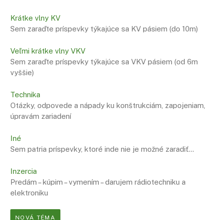
Krátke vlny KV
Sem zaraďte príspevky týkajúce sa KV pásiem (do 10m)
Veľmi krátke vlny VKV
Sem zaraďte príspevky týkajúce sa VKV pásiem (od 6m
vyššie)
Technika
Otázky, odpovede a nápady ku konštrukciám, zapojeniam,
úpravám zariadení
Iné
Sem patria príspevky, ktoré inde nie je možné zaradiť…
Inzercia
Predám – kúpim – vymením – darujem rádiotechniku a
elektroniku
NOVÁ TÉMA