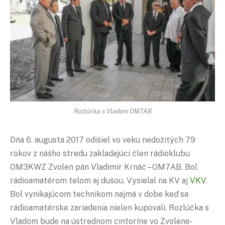
Rozlúčka s Vladom OM7AB
Dňa 6. augusta 2017 odišiel vo veku nedožitých 79
rokov z nášho stredu zakladajúci člen rádioklubu
OM3KWZ Zvolen pán Vladimír Krnáč – OM7AB. Bol
rádioamatérom telom aj dušou, Vysielal na KV aj
VKV
.
Bol vynikajúcom technikom najmä v dobe keď sa
rádioamatérske zariadenia nielen kupovali. Rozlúčka s
Vladom bude na ústrednom cintoríne vo Zvolene-