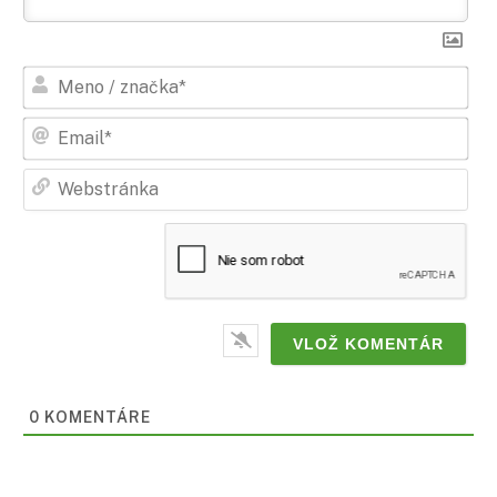
Men
/
zna
Ema
Web
0
KOMENTÁRE