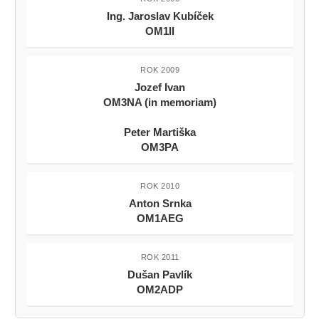
Ing. Jaroslav Kubíček
OM1II
ROK 2009
Jozef Ivan
OM3NA (in memoriam)
Peter Martiška
OM3PA
ROK 2010
Anton Srnka
OM1AEG
ROK 2011
Dušan Pavlík
OM2ADP