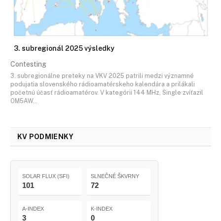
3. subregionál 2025 výsledky
Contesting
3. subregionálne preteky na VKV 2025 patrili medzi významné
podujatia slovenského rádioamatérskeho kalendára a prilákali
početnú účasť rádioamatérov. V kategórii 144 MHz, Single zvíťazil
OM5AW…
KV PODMIENKY
SOLAR FLUX (SFI)
SLNEČNÉ ŠKVRNY
101
72
A-INDEX
K-INDEX
3
0