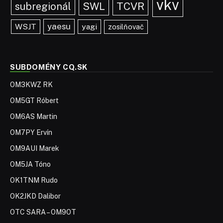
vkv
TCVR
subregionál
SWL
yaesu
WSJT
yagi
zosilňovač
SUBDOMÉNY CQ.SK
OM3KWZ RK
OM5GT Róbert
OM6AS Martin
OM7PY Ervín
OM9AUI Marek
OM5JA Tóno
OK1TNM Rudo
OK2JKD Dalibor
OTC SARA – OM9OT