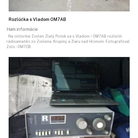
Rozlúčka s Vladom OM7AB
Ham informácie
Na cintoríne Zvolen Zlatý Potok sa s Vladom / OM7AB rozlúčili
rádioamatéri zo Zvolena, Krupiny a Žiaru nad Hronom. Fotografoval
Zolo - OM7CB.