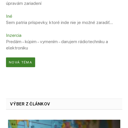
úpravám zariadení
Iné
Sem patria príspevky, ktoré inde nie je možné zaradiť…
Inzercia
Predám – kúpim – vymením – darujem rádiotechniku a
elektroniku
NOVÁ TÉMA
VÝBER Z ČLÁNKOV