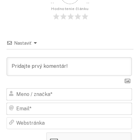
Hodnotenie článku
Nastaviť
Men
/
zna
Ema
Web