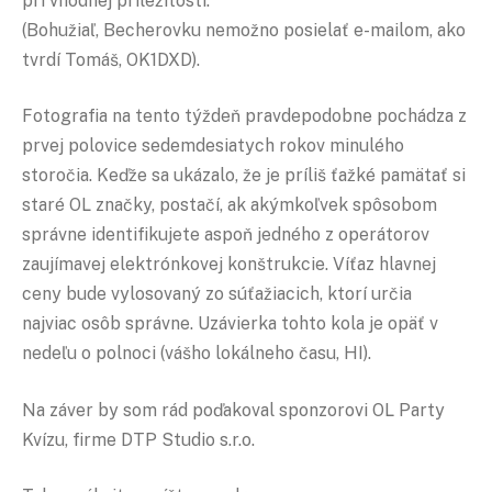
pri vhodnej príležitosti.
(Bohužiaľ, Becherovku nemožno posielať e-mailom, ako
tvrdí Tomáš, OK1DXD).
Fotografia na tento týždeň pravdepodobne pochádza z
prvej polovice sedemdesiatych rokov minulého
storočia. Keďže sa ukázalo, že je príliš ťažké pamätať si
staré OL značky, postačí, ak akýmkoľvek spôsobom
správne identifikujete aspoň jedného z operátorov
zaujímavej elektrónkovej konštrukcie. Víťaz hlavnej
ceny bude vylosovaný zo súťažiacich, ktorí určia
najviac osôb správne. Uzávierka tohto kola je opäť v
nedeľu o polnoci (vášho lokálneho času, HI).
Na záver by som rád poďakoval sponzorovi OL Party
Kvízu, firme DTP Studio s.r.o.