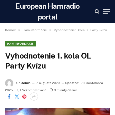
European Hamradio
portal
»
»
Domov
Ham informácie
Vyhodnotenie 1. kola OL Party Kvízu
HAM INFORMÁCIE
Vyhodnotenie 1. kola OL
Party Kvízu
Od
admin
7. augusta 2020
Updated:
28. septembra
2025
Nekomentované
3 minúty čítania