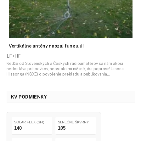
Vertikálne antény naozaj fungujú!
LF+HF
Keďže od Slovenských a Českých rádioamatérov sa nám akosi
nedostáva príspevkov, neostalo mi nič iné, iba poprosiť Jasona
Hissonga (N8XE) o povolenie prekladu a publikovania…
KV PODMIENKY
SOLAR FLUX (SFI)
SLNEČNÉ ŠKVRNY
140
105