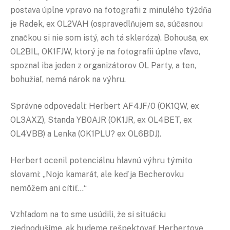
postava úplne vpravo na fotografii z minulého týždňa
je Radek, ex OL2VAH (ospravedlňujem sa, súčasnou
značkou si nie som istý, ach tá skleróza). Bohouša, ex
OL2BIL, OK1FJW, ktorý je na fotografii úplne vľavo,
spoznal iba jeden z organizátorov OL Party, a ten,
bohužiaľ, nemá nárok na výhru.
Správne odpovedali: Herbert AF4JF/0 (OK1QW, ex
OL3AXZ), Standa YB0AJR (OK1JR, ex OL4BET, ex
OL4VBB) a Lenka (OK1PLU? ex OL6BDJ).
Herbert ocenil potenciálnu hlavnú výhru týmito
slovami: „Nojo kamarát, ale keď ja Becherovku
nemôžem ani cítiť…“
Vzhľadom na to sme usúdili, že si situáciu
zjednodušíme, ak budeme rešpektovať Herbertove