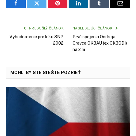
Facebook
Twitter
Pinterest
LinkedIn
Tumblr
Email
PREDOŠLÝ ČLÁNOK
NASLEDUJÚCI ČLÁNOK
Vyhodnotenie preteku SNP
Prvé spojenia Ondreja
2002
Oravca OK3AU (ex OK3CDI)
na 2 m
MOHLI BY STE SI EŠTE POZRIEŤ