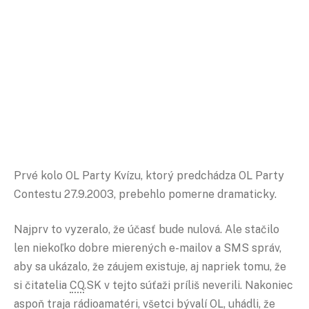
Prvé kolo OL Party Kvízu, ktorý predchádza OL Party
Contestu 27.9.2003, prebehlo pomerne dramaticky.
Najprv to vyzeralo, že účasť bude nulová. Ale stačilo
len niekoľko dobre mierených e-mailov a SMS správ,
aby sa ukázalo, že záujem existuje, aj napriek tomu, že
si čitatelia
CQ
.SK v tejto súťaži príliš neverili. Nakoniec
aspoň traja rádioamatéri, všetci bývalí OL, uhádli, že