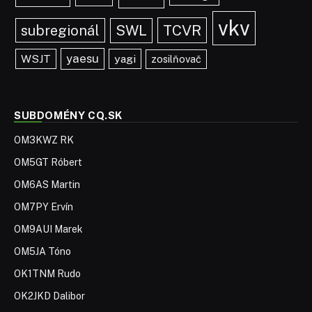
vkv
TCVR
subregionál
SWL
yaesu
WSJT
yagi
zosilňovač
SUBDOMÉNY CQ.SK
OM3KWZ RK
OM5GT Róbert
OM6AS Martin
OM7PY Ervín
OM9AUI Marek
OM5JA Tóno
OK1TNM Rudo
OK2JKD Dalibor