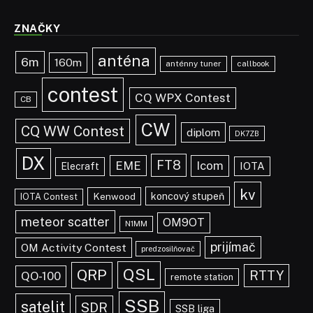
ZNAČKY
anténa
6m
160m
anténny tuner
callbook
contest
CQ WPX Contest
CB
CW
CQ WW Contest
diplom
DK7ZB
DX
FT8
EME
Icom
IOTA
Elecraft
kv
koncový stupeň
Kenwood
IOTA Contest
meteor scatter
OM9OT
N1MM
prijímač
OM Activity Contest
predzosilňovač
QSL
QRP
RTTY
QO-100
remote station
SSB
satelit
SDR
SSB liga