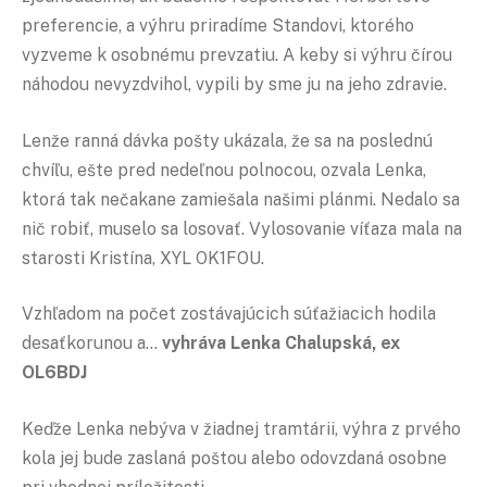
preferencie, a výhru priradíme Standovi, ktorého
vyzveme k osobnému prevzatiu. A keby si výhru čírou
náhodou nevyzdvihol, vypili by sme ju na jeho zdravie.
Lenže ranná dávka pošty ukázala, že sa na poslednú
chvíľu, ešte pred nedeľnou polnocou, ozvala Lenka,
ktorá tak nečakane zamiešala našimi plánmi. Nedalo sa
nič robiť, muselo sa losovať. Vylosovanie víťaza mala na
starosti Kristína, XYL OK1FOU.
Vzhľadom na počet zostávajúcich súťažiacich hodila
desaťkorunou a…
vyhráva Lenka Chalupská, ex
OL6BDJ
Keďže Lenka nebýva v žiadnej tramtárii, výhra z prvého
kola jej bude zaslaná poštou alebo odovzdaná osobne