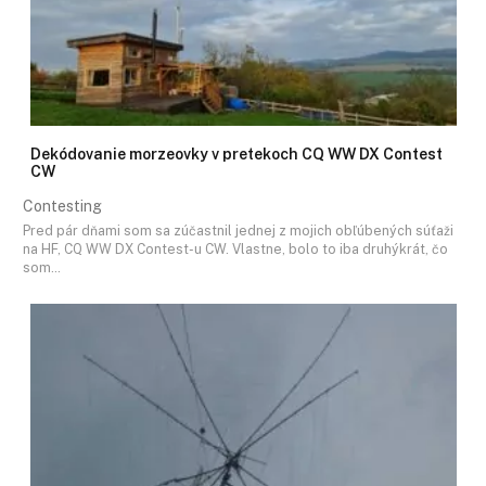
Dekódovanie morzeovky v pretekoch CQ WW DX Contest
CW
Contesting
Pred pár dňami som sa zúčastnil jednej z mojich obľúbených súťaži
na HF, CQ WW DX Contest-u CW. Vlastne, bolo to iba druhýkrát, čo
som…