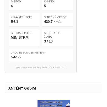
A-INDEX
K-INDEX
4
5
X-RAY (ERUPCIE)
SLNEČNÝ VIETOR
B6.1
430.7 km/s
GEOMAG. POLE
AURORA (POL.
MIN STRM
ŽIARA)
3 / 10
ÚROVEŇ ŠUMU (S-METER)
S4-S6
Aktualizované: 02 Aug 2026 2003 GMT UTC
ANTÉNY OK5IM