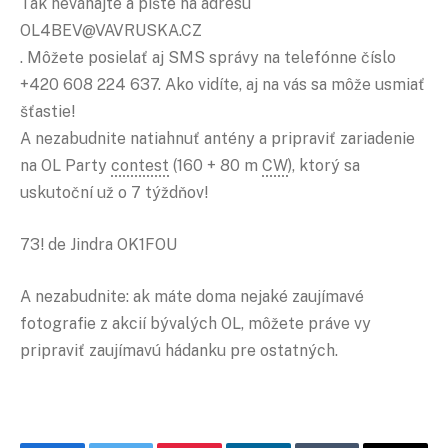
Tak neváhajte a píšte na adresu
OL4BEV@VAVRUSKA.CZ
. Môžete posielať aj SMS správy na telefónne číslo
+420 608 224 637. Ako vidíte, aj na vás sa môže usmiať
šťastie!
A nezabudnite natiahnuť antény a pripraviť zariadenie
na OL Party
contest
(160 + 80 m
CW
), ktorý sa
uskutoční už o 7 týždňov!
73! de Jindra OK1FOU
A nezabudnite: ak máte doma nejaké zaujímavé
fotografie z akcií bývalých OL, môžete práve vy
pripraviť zaujímavú hádanku pre ostatných.