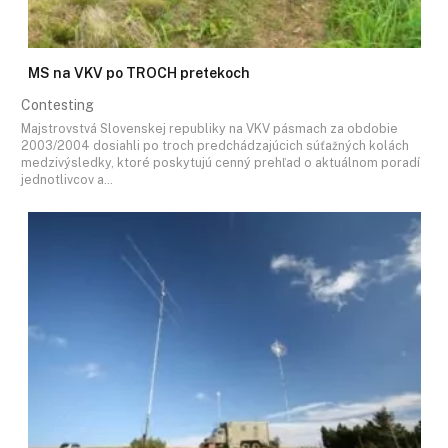
MS na VKV po TROCH pretekoch
Contesting
Majstrovstvá Slovenskej republiky na VKV pásmach za obdobie
2003/2004 dosiahli po troch predchádzajúcich súťažných kolách
medzivýsledky, ktoré poskytujú cenný prehľad o aktuálnom poradí
jednotlivcov a…