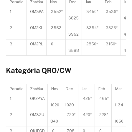
Poradie
Značka
Nov
Dec
Jan
Feb
Mar
1.
OM3PA
3552*
3450*
3536*
3825
449
2.
OM2KI
3552
3354*
3325*
3952
422
3.
OM2RL
0
2850*
3150*
3588
403
Kategória QRO/CW
Poradie
Značka
Nov
Dec
Jan
Feb
Mar
A
1.
OK2PYA
425*
465*
1020
1029
1134
1
2.
OM3ZU
720*
420*
228*
840
1050
1
3.
OK1FGD
0
798
0
0