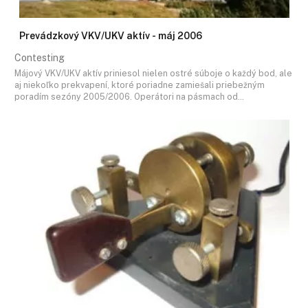
Prevádzkový VKV/UKV aktív - máj 2006
Contesting
Májový VKV/UKV aktív priniesol nielen ostré súboje o každý bod, ale
aj niekoľko prekvapení, ktoré poriadne zamiešali priebežným
poradím sezóny 2005/2006. Operátori na pásmach od…