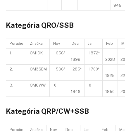
945
1
Kategória QRO/SSB
Poradie
Značka
Nov
Dec
Jan
Feb
Mar
1.
OM1DK
1656*
1872*
1898
2028
2080
2.
OM3SEM
1536*
285*
1700*
1925
2210
3.
OM6WW
0
0
1846
1850
2054
Kategória
QRP
/CW+SSB
Poradie
Značka
Nov
Dec
Jan
Feb
Mar