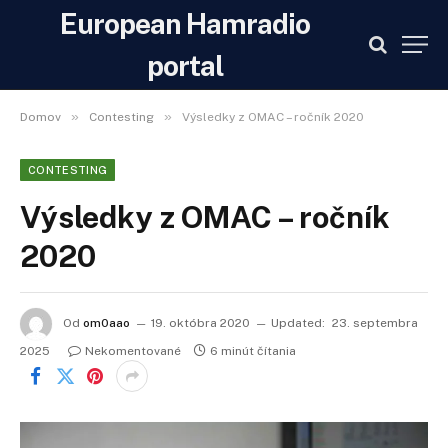
European Hamradio
portal
»
»
Domov
Contesting
Výsledky z OMAC – ročník 2020
CONTESTING
Výsledky z OMAC – ročník
2020
Od
om0aao
19. októbra 2020
Updated:
23. septembra
2025
Nekomentované
6 minút čítania