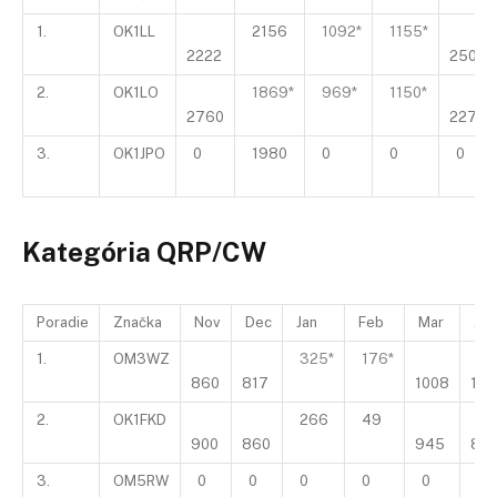
1.
OK1LL
2156
1092*
1155*
2222
2507
2.
OK1LO
1869*
969*
1150*
2760
2277
3.
OK1JPO
0
1980
0
0
0
Kategória QRP/CW
Poradie
Značka
Nov
Dec
Jan
Feb
Mar
Ap
1.
OM3WZ
325*
176*
860
817
1008
102
2.
OK1FKD
266
49
900
860
945
88
3.
OM5RW
0
0
0
0
0
0