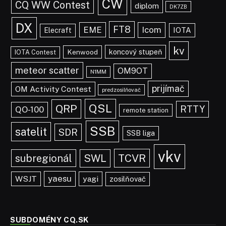
CW
CQ WW Contest
diplom
DK7ZB
DX
FT8
EME
Icom
IOTA
Elecraft
kv
koncový stupeň
Kenwood
IOTA Contest
meteor scatter
OM9OT
N1MM
prijímač
OM Activity Contest
predzosilňovač
QSL
QRP
RTTY
QO-100
remote station
SSB
satelit
SDR
SSB liga
vkv
TCVR
subregionál
SWL
yaesu
WSJT
yagi
zosilňovač
SUBDOMÉNY CQ.SK