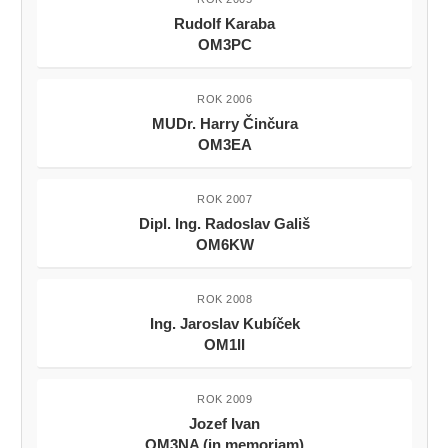
Rudolf Karaba
OM3PC
ROK 2006
MUDr. Harry Činčura
OM3EA
ROK 2007
Dipl. Ing. Radoslav Gališ
OM6KW
ROK 2008
Ing. Jaroslav Kubíček
OM1II
ROK 2009
Jozef Ivan
OM3NA (in memoriam)