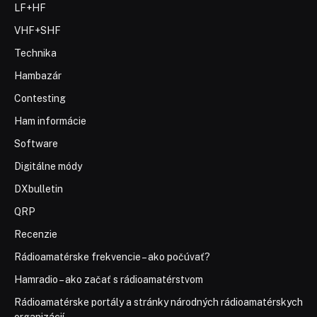
LF+HF
VHF+SHF
Technika
Hambazár
Contesting
Ham informácie
Software
Digitálne módy
DXbulletin
QRP
Recenzie
Rádioamatérske frekvencie – ako počúvať?
Hamradio – ako začať s rádioamatérstvom
Rádioamatérske portály a stránky národných rádioamatérskych
organizácií