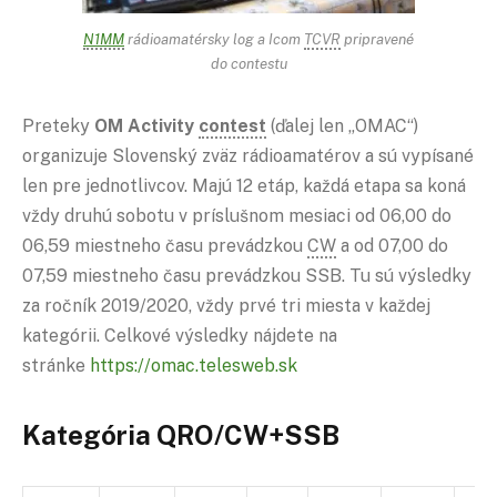
N1MM
rádioamatérsky log a Icom
TCVR
pripravené
do contestu
Preteky
OM Activity
contest
(ďalej len „OMAC“)
organizuje Slovenský zväz rádioamatérov a sú vypísané
len pre jednotlivcov. Majú 12 etáp, každá etapa sa koná
vždy druhú sobotu v príslušnom mesiaci od 06,00 do
06,59 miestneho času prevádzkou
CW
a od 07,00 do
07,59 miestneho času prevádzkou SSB. Tu sú výsledky
za ročník 2019/2020, vždy prvé tri miesta v každej
kategórii. Celkové výsledky nájdete na
stránke
https://omac.telesweb.sk
Kategória
QRO
/CW+SSB