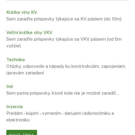
Krátke vlny KV
Sem zaraďte príspevky týkajúce sa KV pásiem (do 10m)
Veľmi krátke vlny VKV
Sem zaraďte príspevky týkajúce sa VKV pásiem (od 6m
vyššie)
Technika
Otázky, odpovede a nápady ku konštrukciám, zapojeniam,
úpravám zariadení
Iné
Sem patria príspevky, ktoré inde nie je možné zaradiť…
Inzercia
Predám – kúpim – vymením – darujem rádiotechniku a
elektroniku
NOVÁ TÉMA