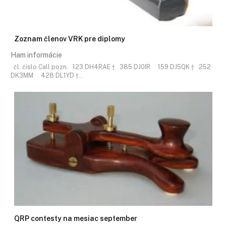
Zoznam členov VRK pre diplomy
Ham informácie
čl. číslo Call pozn. 123 DH4RAE † 385 DJ0IR 159 DJ5QK † 252
DK3MM 428 DL1YD †…
QRP contesty na mesiac september