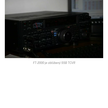
FT-2000 je obľúbený SSB TCVR