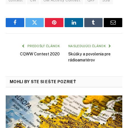
contest
CW
OM Activity Contest
QRP
SSB
Facebook
Twitter
Pinterest
LinkedIn
Tumblr
Email
PREDOŠLÝ ČLÁNOK
NASLEDUJÚCI ČLÁNOK
CQWW Contest 2020
Skúšky a povolenia pre
rádioamatérov
MOHLI BY STE SI EŠTE POZRIEŤ