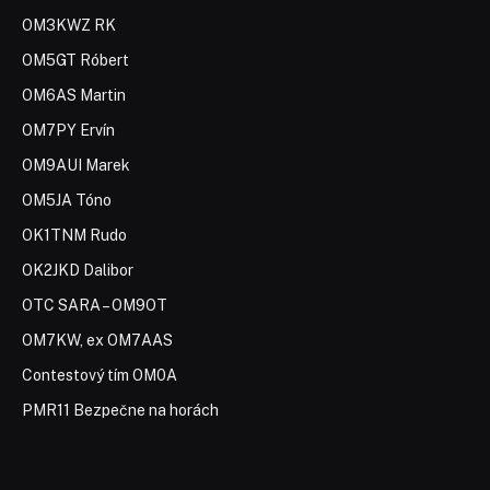
OM3KWZ RK
OM5GT Róbert
OM6AS Martin
OM7PY Ervín
OM9AUI Marek
OM5JA Tóno
OK1TNM Rudo
OK2JKD Dalibor
OTC SARA – OM9OT
OM7KW, ex OM7AAS
Contestový tím OM0A
PMR11 Bezpečne na horách