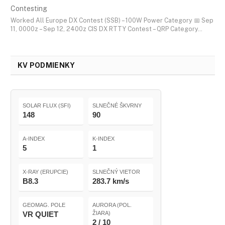
Contesting
Worked All Europe DX Contest (SSB) – 100W Power Category 📅 Sep
11, 0000z – Sep 12, 2400z CIS DX RTTY Contest – QRP Category…
KV PODMIENKY
SOLAR FLUX (SFI)
SLNEČNÉ ŠKVRNY
148
90
A-INDEX
K-INDEX
5
1
X-RAY (ERUPCIE)
SLNEČNÝ VIETOR
B8.3
283.7 km/s
GEOMAG. POLE
AURORA (POL.
VR QUIET
ŽIARA)
2 / 10