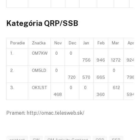
Kategória QRP/SSB
Poradie
Značka
Nov
Dec
Jan
Feb
Mar
Apr
1.
OM7KW
0
0
756
946
1272
924
2.
OM5LD
0
0
720
570
665
798
3.
OK1LST
0
0
612
468
360
594
Prameň: http://omac.telesweb.sk/