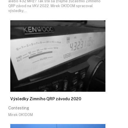
alebo 432 MHz? Tak ste sa zrejme zúčastnili Zimného
QRP závod na VKV 2022. Mirek OK1DOM spracoval
výsledky,…
Výsledky Zimního QRP závodu 2020
Contesting
Mirek OK1DOM