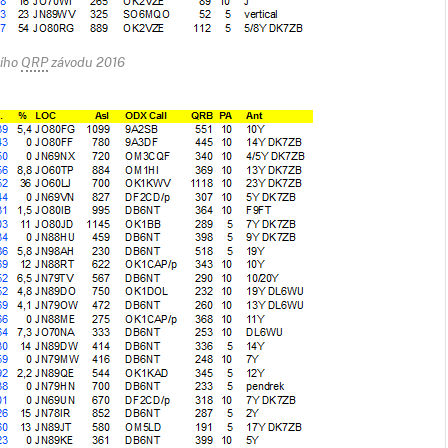
ního
QRP
závodu 2016