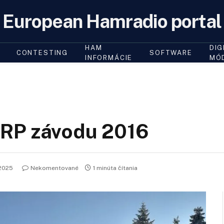
European Hamradio portal
HAM
DIG
CONTESTING
SOFTWARE
INFORMÁCIE
MÓ
QRP závodu 2016
2025
Nekomentované
1 minúta čítania