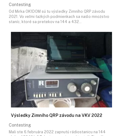
Contesting
Od Mirka OK1DOM sú tu výsledky Zimního QRP závodu
2021. Vo veľmi ťažkých podmienkach sa našlo množstvo
staníc, ktoré sa pretekov na 144 a 432…
Výsledky Zimního QRP závodu na VKV 2022
Contesting
Mali ste 6.februára 2022 zapnutú rádiostanicu na 144