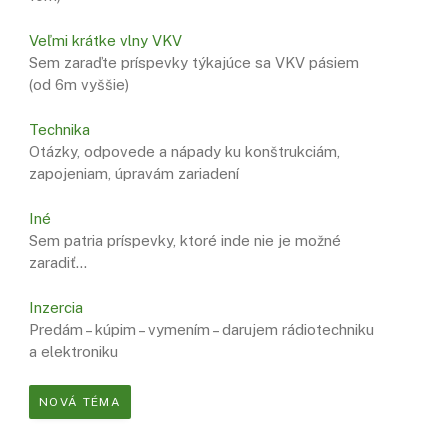
Veľmi krátke vlny VKV
Sem zaraďte príspevky týkajúce sa VKV pásiem
(od 6m vyššie)
Technika
Otázky, odpovede a nápady ku konštrukciám,
zapojeniam, úpravám zariadení
Iné
Sem patria príspevky, ktoré inde nie je možné
zaradiť…
Inzercia
Predám – kúpim – vymením – darujem rádiotechniku
a elektroniku
NOVÁ TÉMA