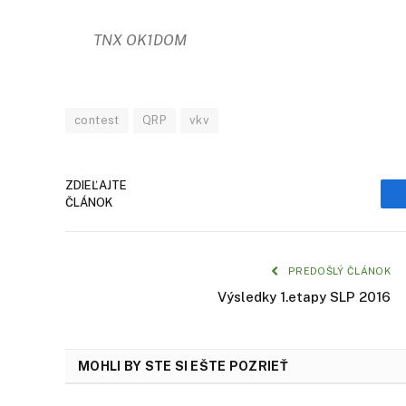
TNX OK1DOM
contest
QRP
vkv
ZDIEĽAJTE
ČLÁNOK
PREDOŠLÝ ČLÁNOK
Výsledky 1.etapy SLP 2016
MOHLI BY STE SI EŠTE POZRIEŤ