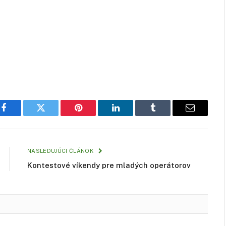
Facebook
Twitter
Pinterest
LinkedIn
Tumblr
Email
NASLEDUJÚCI ČLÁNOK
Kontestové víkendy pre mladých operátorov