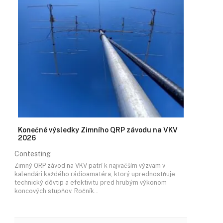
Konečné výsledky Zimního QRP závodu na VKV
2026
Contesting
Zimný QRP závod na VKV patrí k najväčším výzvam v
kalendári každého rádioamatéra, ktorý uprednostňuje
technický dôvtip a efektivitu pred hrubým výkonom
koncových stupňov. Ročník…