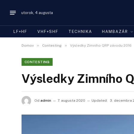
utorok, 4 augusta
LF+HF
VHF+SHF
TECHNIKA
HAMBAZÁR
»
»
Domov
Contesting
Výsledky Zimního QRP závodu 2016
CONTESTING
Výsledky Zimního 
Od
admin
7. augusta 2020
Updated:
3. decembra 